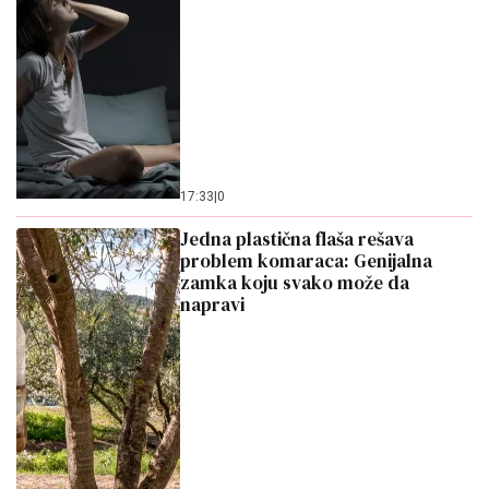
17:33
|
0
Jedna plastična flaša rešava
problem komaraca: Genijalna
zamka koju svako može da
napravi