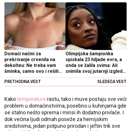
Domaći načini za
Olimpijska šampionka
prekrivanje crvenila na
spiskala 23 hiljade evra, a
dekolteu: Ne treba vam
onda se žalila svima: Ali
šminka, samo ovo i rešili
snimila svoj jutarnji izgled
ste slučaj
za koji kako kaže nije
PRETHODNA VEST
SLEDEĆA VEST
morala da potroši silne
pare
Kako
temperature
rastu, tako i muve postaju sve veći
problem u domaćinstvima, posebno u kuhinjama gde
se stalno nešto sprema i mirisi ih dodatno privlače. I
dok većina ljudi odmah poseže za hemijskim
sredstvima, jedan potpuno prirodan i jeftin trik sve