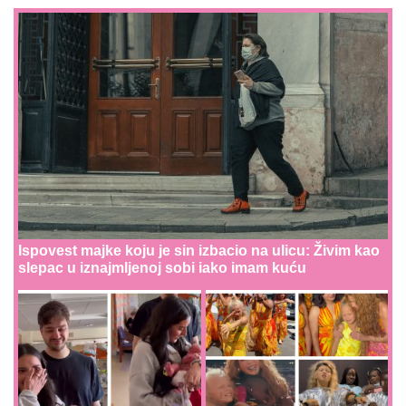
Ispovest majke koju je sin izbacio na ulicu: Živim kao
slepac u iznajmljenoj sobi iako imam kuću