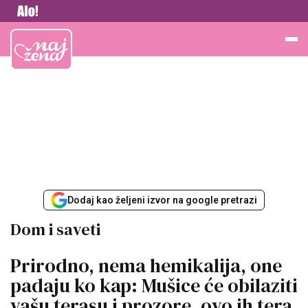
Vesti
Najžena
Dodaj kao željeni izvor na google pretrazi
Dom i saveti
Prirodno, nema hemikalija, one
padaju ko kap: Mušice će obilaziti
vašu terasu i prozore, ovo ih tera