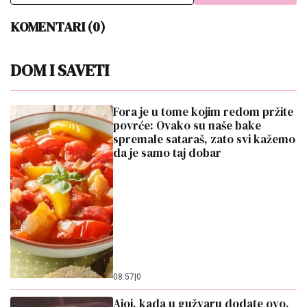
KOMENTARI (0)
DOM I SAVETI
Fora je u tome kojim redom pržite
povrće: Ovako su naše bake
spremale sataraš, zato svi kažemo
da je samo taj dobar
08:57
|
0
Ajoj, kada u gužvaru dodate ovo,