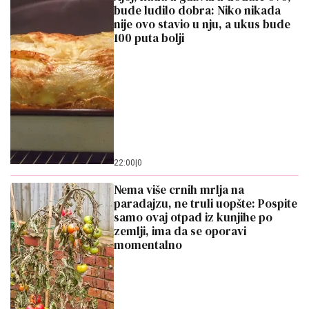
bude ludilo dobra: Niko nikada
nije ovo stavio u nju, a ukus bude
100 puta bolji
22:00
|
0
Nema više crnih mrlja na
paradajzu, ne truli uopšte: Pospite
samo ovaj otpad iz kunjihe po
zemlji, ima da se oporavi
momentalno