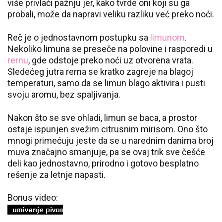
više privlači pažnju jer, kako tvrde oni koji su ga
probali, može da napravi veliku razliku već preko noći.
Reč je o jednostavnom postupku sa
limunom
.
Nekoliko limuna se preseče na polovine i rasporedi u
rernu
, gde odstoje preko noći uz otvorena vrata.
Sledećeg jutra rerna se kratko zagreje na blagoj
temperaturi, samo da se limun blago aktivira i pusti
svoju aromu, bez spaljivanja.
Nakon što se sve ohladi, limun se baca, a prostor
ostaje ispunjen svežim citrusnim mirisom. Ono što
mnogi primećuju jeste da se u narednim danima broj
muva značajno smanjuje, pa se ovaj trik sve češće
deli kao jednostavno, prirodno i gotovo besplatno
rešenje za letnje napasti.
Bonus video: