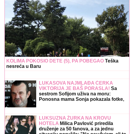
KOLIMA POKOSIO DETE (5), PA POBEGAO
Teška
nesreća u Baru
LUKASOVA NAJMLAĐA ĆERKA
VIKTORIJA JE BAŠ PORASLA!
Sa
sestrom Sofijom uživa na moru:
Ponosna mama Sonja pokazala fotke,
puno joj srce
LUKSUZNA ŽURKA NA KROVU
HOTELA
Milica Pavlović priredila
druženje za 50 fanova, a za jednu