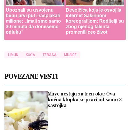
Upoznali su usvojenu
Devojčica koja je osvojila
bebu prvi put i rasplakali
internet Šakirinom
milione: „Imali smo samo
koreografijom: Roditelji su
30 minuta da donesemo
zbog njenog talenta
odluku“
promenili ceo život
LIMUN
KUĆA
TERASA
MUŠICE
POVEZANE VESTI
Muve nestaju za tren oka: Ova
kućna klopka se pravi od samo 3
sastojka