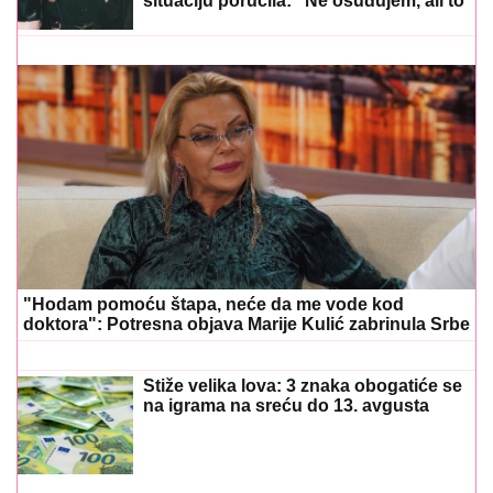
situaciju poručila: "Ne osuđujem, ali to
nije moj stil"
"Hodam pomoću štapa, neće da me vode kod
doktora": Potresna objava Marije Kulić zabrinula Srbe
Stiže velika lova: 3 znaka obogatiće se
na igrama na sreću do 13. avgusta