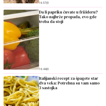
16:57
|
0
Da li papriku čuvate u frižideru?
Tako najbrže propada, evo gde
treba da stoji
16:44
|
0
Italijanski recept za špagete star
dva veka: Potrebna su vam samo
3 sastojka