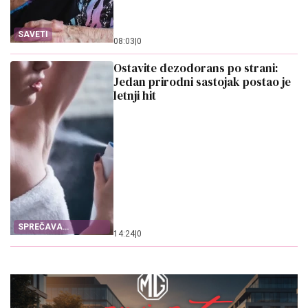
SAVETI
08:03
|
0
Ostavite dezodorans po strani:
Jedan prirodni sastojak postao je
letnji hit
SPREČAVA
14:24
|
0
ZNOJENJE