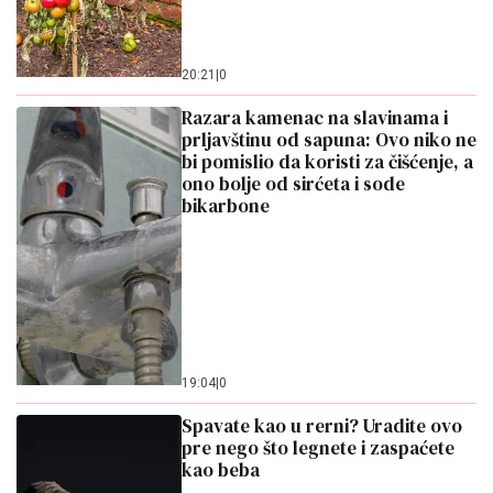
20:21
|
0
Razara kamenac na slavinama i
prljavštinu od sapuna: Ovo niko ne
bi pomislio da koristi za čišćenje, a
ono bolje od sirćeta i sode
bikarbone
19:04
|
0
Spavate kao u rerni? Uradite ovo
pre nego što legnete i zaspaćete
kao beba