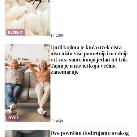
REŠENO!
17:20
|
0
Ljudi kojima je kuća uvek čista
nisu ništa više pametniji i uredniji
od vas, samo imaju jedan hit trik:
Tajna je u navici koju većina
zanemaruje
ŽIVOT
08:45
|
0
Ove površine dodirujemo svakog