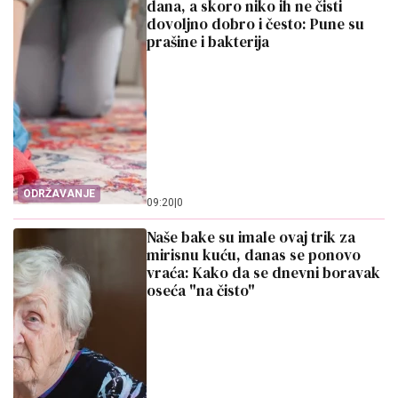
dana, a skoro niko ih ne čisti
dovoljno dobro i često: Pune su
prašine i bakterija
ODRŽAVANJE
09:20
|
0
Naše bake su imale ovaj trik za
mirisnu kuću, danas se ponovo
vraća: Kako da se dnevni boravak
oseća "na čisto"