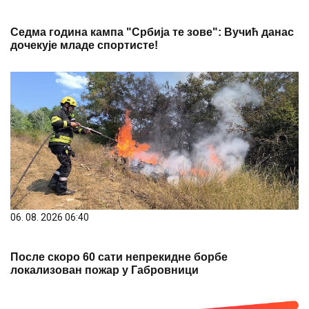
Седма година кампа "Србија те зове": Вучић данас
дочекује младе спортисте!
06. 08. 2026 06:40
После скоро 60 сати непрекидне борбе
локализован пожар у Габровници