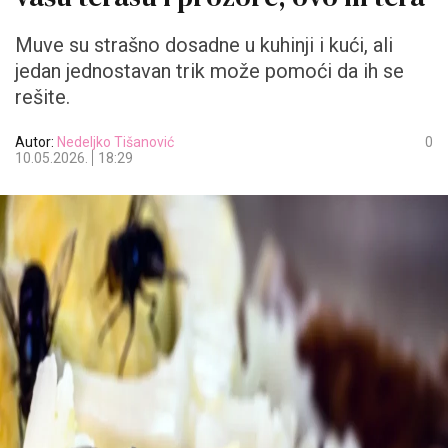
Muve su strašno dosadne u kuhinji i kući, ali
jedan jednostavan trik može pomoći da ih se
rešite.
Autor:
Nedeljko Tišanović
0
10.05.2026.
18:29