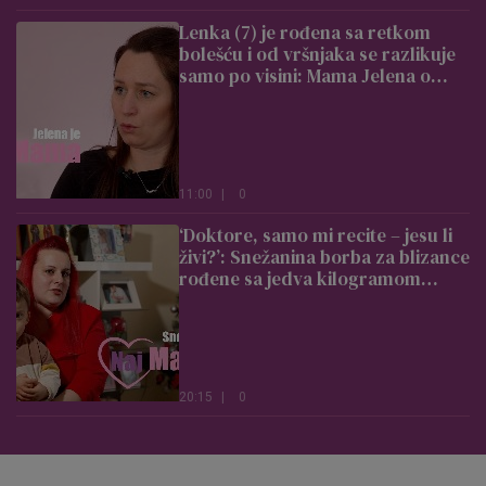
Lenka (7) je rođena sa retkom
bolešću i od vršnjaka se razlikuje
samo po visini: Mama Jelena o
izazovima deteta izrazito niskog
rasta
11:00
|
0
‘Doktore, samo mi recite – jesu li
živi?’: Snežanina borba za blizance
rođene sa jedva kilogramom
slama i najtvrđa srca (VIDEO)
20:15
|
0