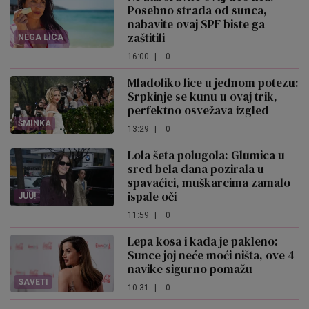
Posebno strada od sunca,
nabavite ovaj SPF biste ga
zaštitili
NEGA LICA
16:00
|
0
Mladoliko lice u jednom potezu:
Srpkinje se kunu u ovaj trik,
perfektno osvežava izgled
ŠMINKA
13:29
|
0
Lola šeta polugola: Glumica u
sred bela dana pozirala u
spavaćici, muškarcima zamalo
ispale oči
JUU!
11:59
|
0
Lepa kosa i kada je pakleno:
Sunce joj neće moći ništa, ove 4
navike sigurno pomažu
SAVETI
10:31
|
0