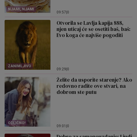
NJAMI, NJAMI
09:57
|
0
Otvorila se Lavlja kapija 888,
njen uticaj će se osetiti baš, baš:
Evo koga će najviše pogoditi
ZANIMLJIVO
09:29
|
0
Želite da usporite starenje? Ako
redovno radite ove stvari, na
dobrom ste putu
ODLIČNO!
09:01
|
0
Dobro za samopouzdanje: Ljudi