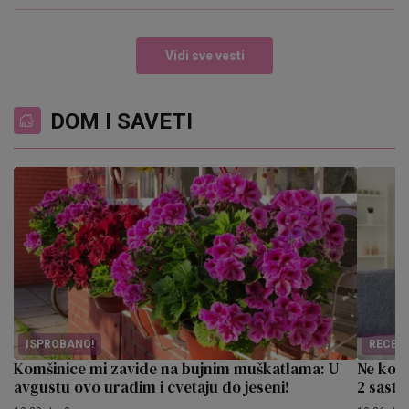
Vidi sve vesti
DOM I SAVETI
ISPROBANO!
RECEPT
Komšinice mi zavide na bujnim muškatlama: U
Ne kor
avgustu ovo uradim i cvetaju do jeseni!
2 sasto