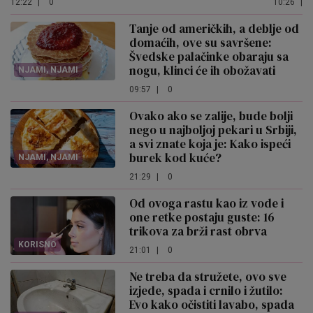
12:22
|
0
10:26
|
Tanje od američkih, a deblje od
domaćih, ove su savršene:
Švedske palačinke obaraju sa
nogu, klinci će ih obožavati
NJAMI, NJAMI
09:57
|
0
Ovako ako se zalije, bude bolji
nego u najboljoj pekari u Srbiji,
a svi znate koja je: Kako ispeći
burek kod kuće?
NJAMI, NJAMI
21:29
|
0
Od ovoga rastu kao iz vode i
one retke postaju guste: 16
trikova za brži rast obrva
KORISNO
21:01
|
0
Ne treba da stružete, ovo sve
izjede, spada i crnilo i žutilo:
Evo kako očistiti lavabo, spada