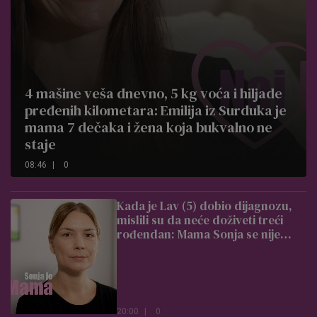
4 mašine veša dnevno, 5 kg voća i hiljade
pređenih kilometara: Emilija iz Surduka je
mama 7 dečaka i žena koja bukvalno ne
staje
08:46
|
0
Kada je Lav (5) dobio dijagnozu,
mislili su da neće doživeti treći
rođendan: Mama Sonja se nije
predala, on je danas srećan dečak
koji živi kao njegovi vršnjaci
20:00
|
0