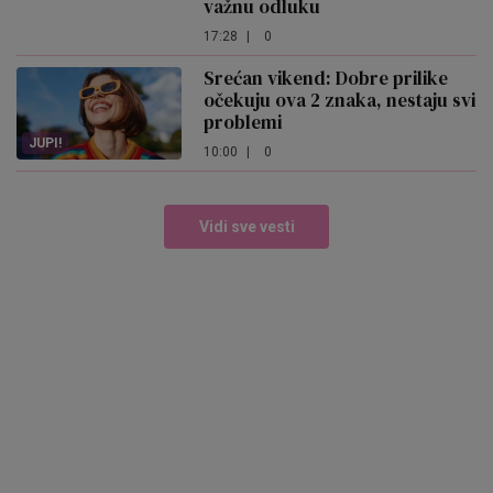
važnu odluku
17:28
|
0
Srećan vikend: Dobre prilike
očekuju ova 2 znaka, nestaju svi
problemi
JUPI!
10:00
|
0
Vidi sve vesti