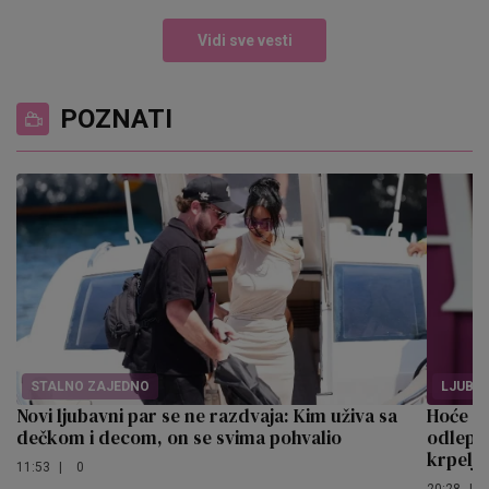
Vidi sve vesti
POZNATI
STALNO ZAJEDNO
LJUBA
Novi ljubavni par se ne razdvaja: Kim uživa sa
Hoće on
dečkom i decom, on se svima pohvalio
odlepio
krpelj
11:53
|
0
20:28
|