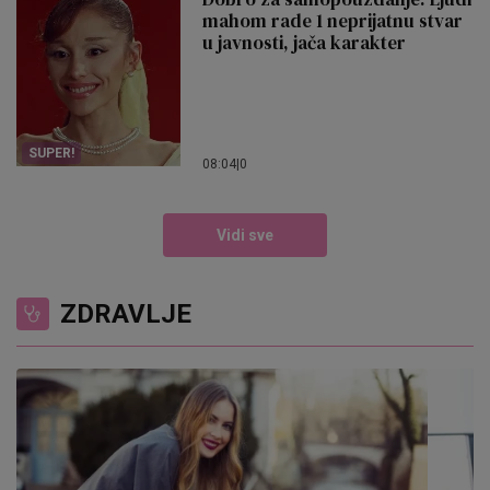
mahom rade 1 neprijatnu stvar
u javnosti, jača karakter
SUPER!
08:04
|
0
Vidi sve
ZDRAVLJE