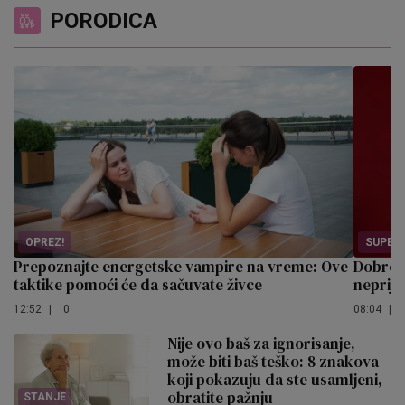
PORODICA
OPREZ!
SUPER!
Prepoznajte energetske vampire na vreme: Ove
Dobro 
taktike pomoći će da sačuvate živce
neprija
12:52
|
0
08:04
|
Nije ovo baš za ignorisanje,
može biti baš teško: 8 znakova
koji pokazuju da ste usamljeni,
obratite pažnju
STANJE