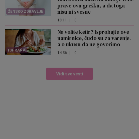
prave ovu grešku, a da toga
nisu ni svesne
ŽENSKO ZDRAVLJE
18:11
|
0
Ne volite kefir? Isprobajte ove
namirnice, čudo su za varenje,
a o ukusu da ne govorimo
ISHRANA
14:36
|
0
Vidi sve vesti