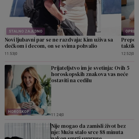
STALNO ZAJEDNO
OPREZ!
Novi ljubavni par se ne razdvaja: Kim uživa sa
Prepoz
dečkom i decom, on se svima pohvalio
taktike
11:53
|
0
12:52
|
0
Prijateljstvo im je svetinja: Ovih 5
horoskopskih znakova vas neće
ostaviti na cedilu
HOROSKOP
11:24
|
0
Nije mogao da zamisli život bez
nje: Mužu stalo srce 88 minuta
nakon smrti supruge