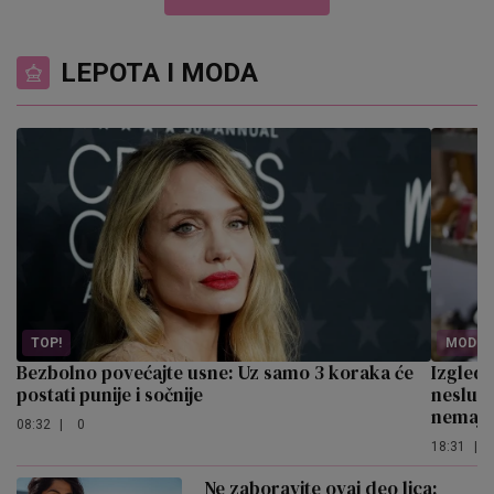
LEPOTA I MODA
TOP!
MODIR
Bezbolno povećajte usne: Uz samo 3 koraka će
Izgled
postati punije i sočnije
nesluće
nemaju
08:32
|
0
18:31
|
Ne zaboravite ovaj deo lica: