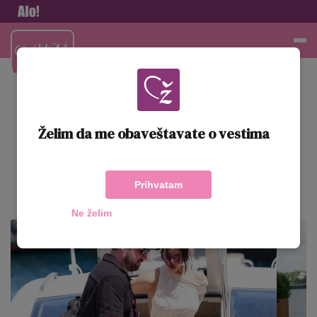
Najžen
a
Želim da me obaveštavate o vestima
Prihvatam
Dodaj kao željeni izvor na google pretrazi
Ne želim