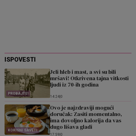
ISPOVESTI
Jeli hleb i mast, a svi su bili
mršavi! Otkrivena tajna vitkosti
ljudi iz 70-ih godina
PROBAJTE!
14:24
|
0
Ovo je najzdraviji mogući
doručak: Zasiti momentalno,
ima dovoljno kalorija da vas
dugo lišava gladi
KORISNI SAVETI
17:59
|
0