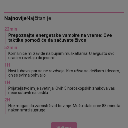
Najnovije
Najčitanije
22min
Prepoznajte energetske vampire na vreme: Ove
taktike pomoći će da sačuvate živce
52min
Komšinice mi zavide na bujnim muškatlama: U avgustu ovo
uradim i cvetaju do jeseni!
1H
Novi ljubavni par se ne razdvaja: Kim uživa sa dečkom i decom,
on se svima pohvalio
1H
Prijateljstvo im je svetinja: Ovih 5 horoskopskih znakova vas
neće ostaviti na cedilu
2H
Nije mogao da zamisli život bez nje: Mužu stalo srce 88 minuta
nakon smrti supruge