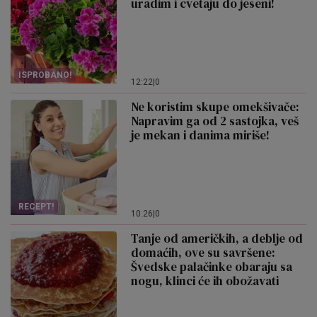
uradim i cvetaju do jeseni!
ISPROBANO!
12:22
|
0
Ne koristim skupe omekšivače:
Napravim ga od 2 sastojka, veš
je mekan i danima miriše!
RECEPT!
10:26
|
0
Tanje od američkih, a deblje od
domaćih, ove su savršene:
Švedske palačinke obaraju sa
nogu, klinci će ih obožavati