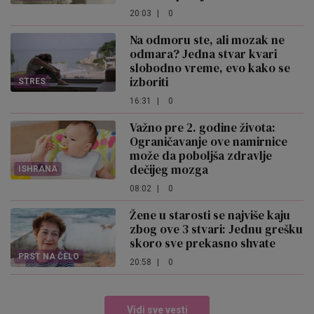
20:03
|
0
Na odmoru ste, ali mozak ne
odmara? Jedna stvar kvari
slobodno vreme, evo kako se
izboriti
STRES
16:31
|
0
Važno pre 2. godine života:
Ograničavanje ove namirnice
može da poboljša zdravlje
dečijeg mozga
ISHRANA
08:02
|
0
Žene u starosti se najviše kaju
zbog ove 3 stvari: Jednu grešku
skoro sve prekasno shvate
PRST NA ČELO
20:58
|
0
Vidi sve vesti