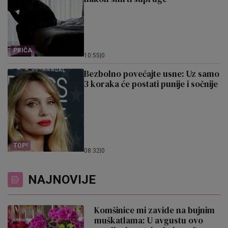
PRIČA
10:55
|
0
Bezbolno povećajte usne: Uz samo
3 koraka će postati punije i sočnije
TOP!
08:32
|
0
NAJNOVIJE
Komšinice mi zavide na bujnim
muškatlama: U avgustu ovo