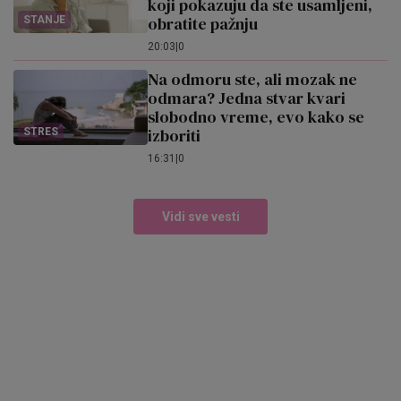
koji pokazuju da ste usamljeni,
obratite pažnju
STANJE
20:03
|
0
Na odmoru ste, ali mozak ne
odmara? Jedna stvar kvari
slobodno vreme, evo kako se
izboriti
STRES
16:31
|
0
Vidi sve vesti