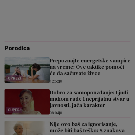
Porodica
Prepoznajte energetske vampire
na vreme: Ove taktike pomoći
će da sačuvate živce
OPREZ!
12:52
|
0
Dobro za samopouzdanje: Ljudi
mahom rade 1 neprijatnu stvar u
javnosti, jača karakter
SUPER!
08:04
|
0
Nije ovo baš za ignorisanje,
može biti baš teško: 8 znakova