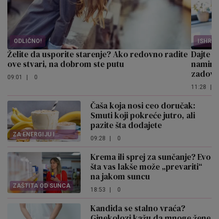
ODLIČNO!
ISHRA
Želite da usporite starenje? Ako redovno radite
Dajte m
ove stvari, na dobrom ste putu
namirni
zadovol
09:01
|
0
11:28
|
Čaša koja nosi ceo doručak:
Smuti koji pokreće jutro, ali
pazite šta dodajete
ZA ENERGIJU I
09:28
|
0
SITOST
Krema ili sprej za sunčanje? Evo
šta vas lakše može „prevariti“
na jakom suncu
ZAŠTITA OD SUNCA
18:53
|
0
Kandida se stalno vraća?
Ginekolozi kažu da mnoge žene