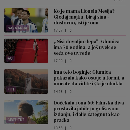
Ko je mama Lionela Mesija?
Gledaj majku, biraj sina -
doslovno, isti je ona
SAZNANJA
17:57
|
0
,,Nisi dovoljno lepa": Glumica
ima 70 godina, a još uvek se
seća ove uvrede
AU!
17:00
|
0
Ima telo boginje: Glumica
pokazala kako ostaje u formi, a
morate da vidite i šta je obukla
FIT!
14:58
|
0
Dočekala i ona 60: Filmska diva
proslavila jubilej u golišavom
izdanju, i dalje zategnuta kao
praćka
ČESTITKE!
13:58
|
0