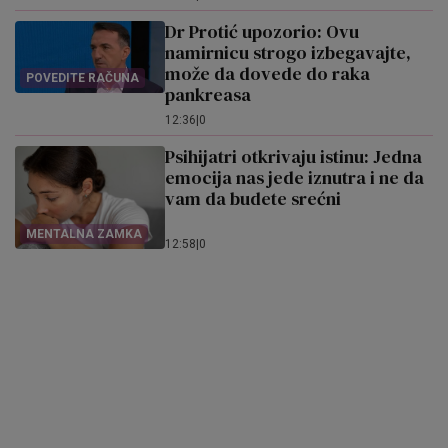
Dr Protić upozorio: Ovu
namirnicu strogo izbegavajte,
može da dovede do raka
POVEDITE RAČUNA
pankreasa
12:36
|
0
Psihijatri otkrivaju istinu: Jedna
emocija nas jede iznutra i ne da
vam da budete srećni
MENTALNA ZAMKA
12:58
|
0