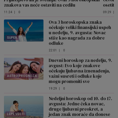
znakova vas neće ostaviti na cedilu
osetiti
11:24
|
0
09:29
|
Ova 3 horoskopska znaka
očekuje veliki finansijski uspeh
u nedelju, 9. avgusta: Novac
stiže kao nagrada za dobre
SUPER
odluke
22:01
|
0
Dnevni horoskop za nedelju, 9.
avgust: Evo koje znakove
očekuju ljubavna iznenađenja,
važni susreti i odluke koje
ASTRO PROGNOZA
mogu promeniti sve
19:29
|
0
Nedeljni horoskop od 10. do 17.
avgusta: Jedne čeka novac,
druge ljubavni preokret, a
jedan znak moraće da donese
LEPE VESTI