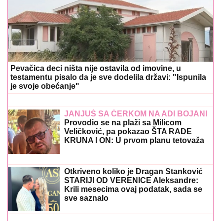
Pevačica deci ništa nije ostavila od imovine, u
testamentu pisalo da je sve dodelila državi: "Ispunila
je svoje obećanje"
JANJUŠ SA ĆERKOM NA ADI BOJANI
Provodio se na plaži sa Milicom
Veličković, pa pokazao ŠTA RADE
KRUNA I ON: U prvom planu tetovaža
koju je posvetio naslednici (FOTO)
Otkriveno koliko je Dragan Stanković
STARIJI OD VERENICE Aleksandre:
Krili mesecima ovaj podatak, sada se
sve saznalo