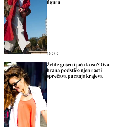
figuru
16:07
|
0
Želite gušću i jaču kosu? Ova
hrana podstiče njen rast i
sprečava pucanje krajeva