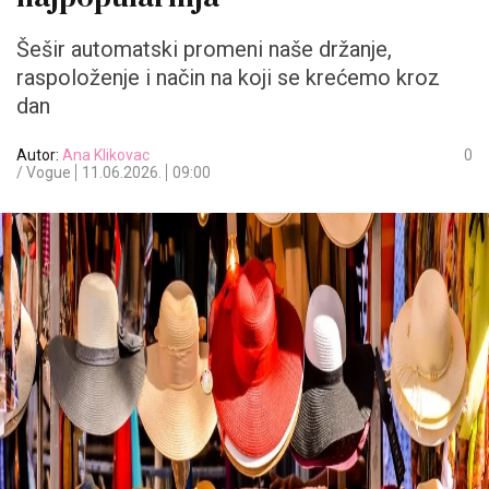
Šešir automatski promeni naše držanje,
raspoloženje i način na koji se krećemo kroz
dan
Autor:
Ana Klikovac
0
/ Vogue
11.06.2026.
09:00