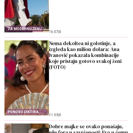
ZA MODERNU ŽENU
16:07
|
0
Nema dekoltea ni golotinje, a
izgleda kao milion dolara: Ana
Ivanović pokazala kombinacije
koje pristaju gotovo svakoj ženi
(FOTO)
PONOVO DIKTIRA
11:03
|
0
MODU
Dobre majke se ovako ponašaju,
nije fora u savršenosti: Evo u čemu