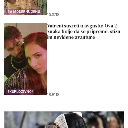
ZA MODERNU ŽENU
15:37
|
0
Vatreni susreti u avgustu: Ova 2
znaka bolje da se pripreme, stižu
im neviđene avanture
EKSPLOZIVNO!
10:01
|
0