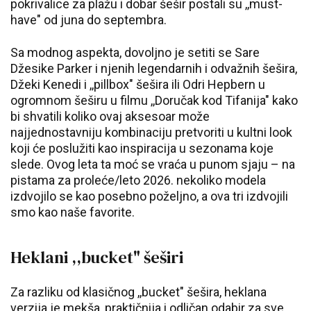
pokrivalice za plažu i dobar šešir postali su ,,must-
have" od juna do septembra.
Sa modnog aspekta, dovoljno je setiti se Sare
Džesike Parker i njenih legendarnih i odvažnih šešira,
Džeki Kenedi i ,,pillbox" šešira ili Odri Hepbern u
ogromnom šeširu u filmu ,,Doručak kod Tifanija" kako
bi shvatili koliko ovaj aksesoar može
najjednostavniju kombinaciju pretvoriti u kultni look
koji će poslužiti kao inspiracija u sezonama koje
slede. Ovog leta ta moć se vraća u punom sjaju – na
pistama za proleće/leto 2026. nekoliko modela
izdvojilo se kao posebno poželjno, a ova tri izdvojili
smo kao naše favorite.
Heklani ,,bucket" šeširi
Za razliku od klasičnog ,,bucket" šešira, heklana
verzija je mekša, praktičnija i odličan odabir za sve