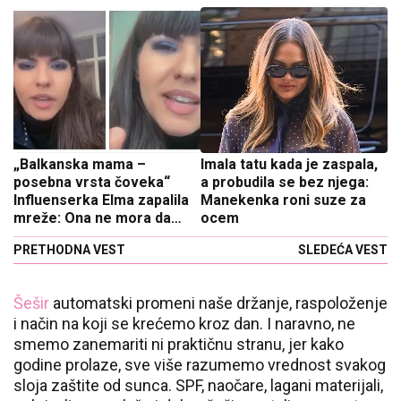
„Balkanska mama –
Imala tatu kada je zaspala,
posebna vrsta čoveka“
a probudila se bez njega:
Influenserka Elma zapalila
Manekenka roni suze za
mreže: Ona ne mora da
ocem
kaže volim te…
PRETHODNA VEST
SLEDEĆA VEST
Šešir
automatski promeni naše držanje, raspoloženje
i način na koji se krećemo kroz dan. I naravno, ne
smemo zanemariti ni praktičnu stranu, jer kako
godine prolaze, sve više razumemo vrednost svakog
sloja zaštite od sunca. SPF, naočare, lagani materijali,