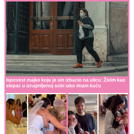
Ispovest majke koju je sin izbacio na ulicu: Živim kao
slepac u iznajmljenoj sobi iako imam kuću