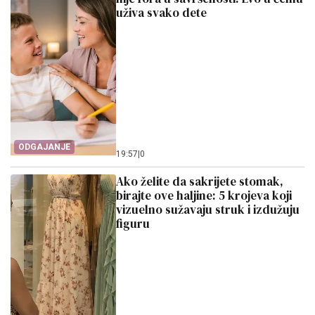
uživa svako dete
ODGAJANJE
19:57
|
0
Ako želite da sakrijete stomak,
birajte ove haljine: 5 krojeva koji
vizuelno sužavaju struk i izdužuju
figuru