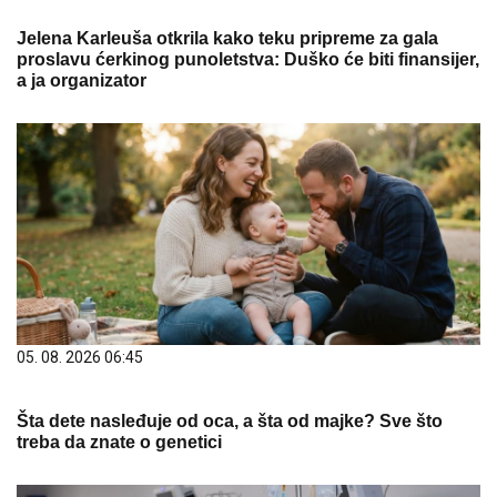
Jelena Karleuša otkrila kako teku pripreme za gala
proslavu ćerkinog punoletstva: Duško će biti finansijer,
a ja organizator
05. 08. 2026 06:45
Šta dete nasleđuje od oca, a šta od majke? Sve što
treba da znate o genetici