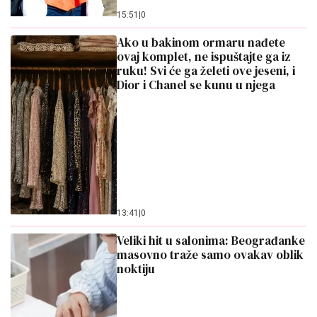
15:51
|
0
Ako u bakinom ormaru nađete
ovaj komplet, ne ispuštajte ga iz
ruku! Svi će ga želeti ove jeseni, i
Dior i Chanel se kunu u njega
13:41
|
0
Veliki hit u salonima: Beograđanke
masovno traže samo ovakav oblik
noktiju