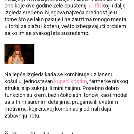
one koje ove godine žele opušteniji
autfit
koji i dalje
izgleda sređeno. Njegova najveća prednost je u
tome što se lako pakuje i ne zauzima mnogo mesta
u torbi za plažu i koferu, vešto izbegavajući problem
sa kojim se svakog leta susrećemo.
Najlepše izgleda kada se kombinuje uz lanenu
košulju, jednostavan
kupaći kostim
, farmerke niskog
struka, slip suknju ili mini haljinu. Posebno dobro
funkcionišu krem, bež i čokoladni tonovi, kao i modeli
sa sitnim šarenim detaljima, prugama ili cvetnim
motivima, koji čitavoj kombinaciji odmah daju
zabavniju notu.