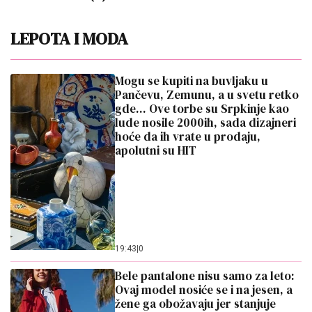
LEPOTA I MODA
Mogu se kupiti na buvljaku u
Pančevu, Zemunu, a u svetu retko
gde... Ove torbe su Srpkinje kao
lude nosile 2000ih, sada dizajneri
hoće da ih vrate u prodaju,
apolutni su HIT
19:43
|
0
Bele pantalone nisu samo za leto:
Ovaj model nosiće se i na jesen, a
žene ga obožavaju jer stanjuje