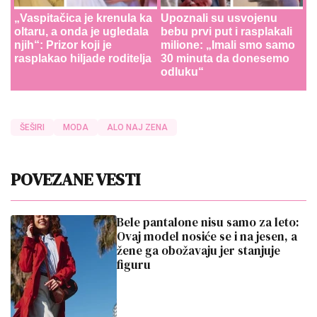
„Vaspitačica je krenula ka
Upoznali su usvojenu
oltaru, a onda je ugledala
bebu prvi put i rasplakali
njih“: Prizor koji je
milione: „Imali smo samo
rasplakao hiljade roditelja
30 minuta da donesemo
odluku“
ŠEŠIRI
MODA
ALO NAJ ZENA
POVEZANE VESTI
Bele pantalone nisu samo za leto:
Ovaj model nosiće se i na jesen, a
žene ga obožavaju jer stanjuje
figuru