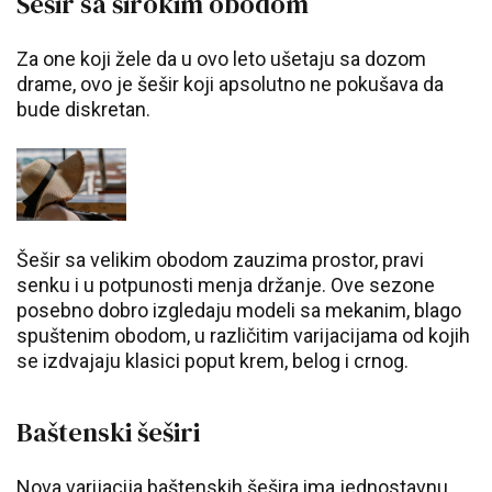
Šešir sa širokim obodom
Za one koji žele da u ovo leto ušetaju sa dozom
drame, ovo je šešir koji apsolutno ne pokušava da
bude diskretan.
Šešir sa velikim obodom zauzima prostor, pravi
senku i u potpunosti menja držanje. Ove sezone
posebno dobro izgledaju modeli sa mekanim, blago
spuštenim obodom, u različitim varijacijama od kojih
se izdvajaju klasici poput krem, belog i crnog.
Baštenski šeširi
Nova varijacija baštenskih šešira ima jednostavnu,