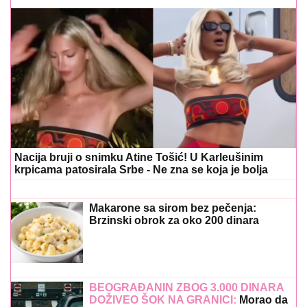
Nacija bruji o snimku Atine Tošić! U Karleušinim
krpicama patosirala Srbe - Ne zna se koja je bolja
Makarone sa sirom bez pečenja:
Brzinski obrok za oko 200 dinara
BEOGRAĐANIN ZBOG 3.000 DINARA
DOŽIVEO ŠOK NA GRANICI:
Morao da