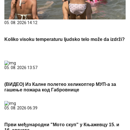
05. 08. 2026 14:12
Koliko visoku temperaturu ljudsko telo može da izdrži?
05. 08. 2026 13:57
(ВИДЕО) Из Калне полетео хеликоптер МУП-а за
гашење пожара код Габровнице
05. 08. 2026 06:39
Први међународни "Мото скуп" у Књажевцу 15. и