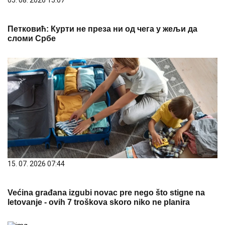
05. 08. 2026 15:07
Петковић: Курти не преза ни од чега у жељи да
сломи Србе
15. 07. 2026 07:44
Većina građana izgubi novac pre nego što stigne na
letovanje - ovih 7 troškova skoro niko ne planira