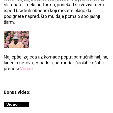
slamnatu i mekanu formu, ponekad sa vezivanjem
ispod brade ili obodom koji možete blago da
podignete napred, što mu daje pomalo spoljašnji
šarm.
Najlepše izgleda uz komade poput pamučnih haljina,
lanenih setova, espadrila, bermuda i širokih košulja,
prenosi
Vogue
.
Bonus video: