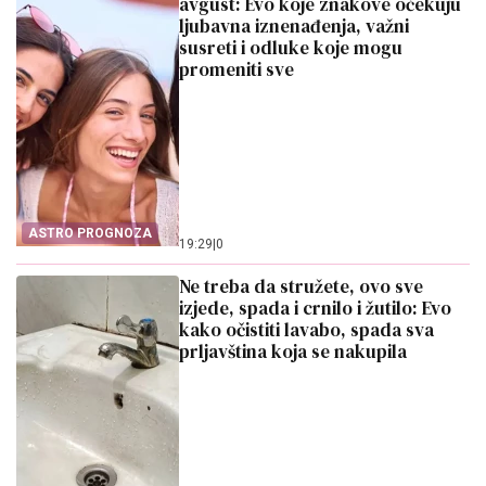
avgust: Evo koje znakove očekuju
ljubavna iznenađenja, važni
susreti i odluke koje mogu
promeniti sve
ASTRO PROGNOZA
19:29
|
0
Ne treba da stružete, ovo sve
izjede, spada i crnilo i žutilo: Evo
kako očistiti lavabo, spada sva
prljavština koja se nakupila