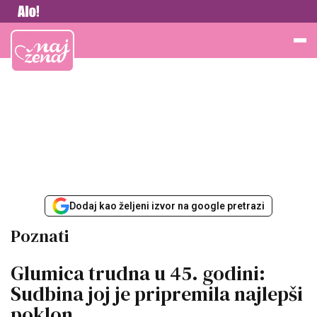
Vesti
Najžena
Dodaj kao željeni izvor na google pretrazi
Poznati
Glumica trudna u 45. godini:
Sudbina joj je pripremila najlepši
poklon