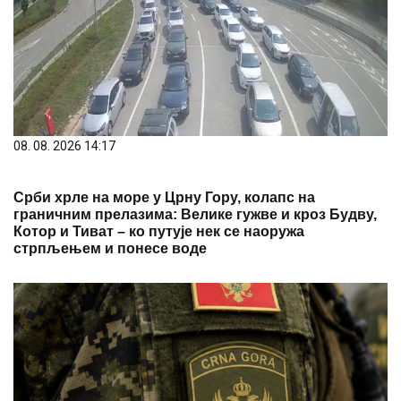
08. 08. 2026 14:17
Срби хрле на море у Црну Гору, колапс на
граничним прелазима: Велике гужве и кроз Будву,
Котор и Тиват – ко путује нек се наоружа
стрпљењем и понесе воде