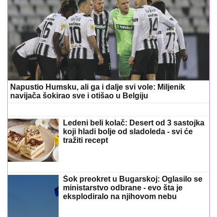
Napustio Humsku, ali ga i dalje svi vole: Miljenik
navijača šokirao sve i otišao u Belgiju
Ledeni beli kolač: Desert od 3 sastojka
koji hladi bolje od sladoleda - svi će
tražiti recept
Šok preokret u Bugarskoj: Oglasilo se
ministarstvo odbrane - evo šta je
eksplodiralo na njihovom nebu