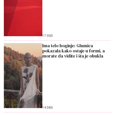
17:00
|
0
Ima telo boginje: Glumica
pokazala kako ostaje u formi, a
morate da vidite i šta je obukla
14:58
|
0