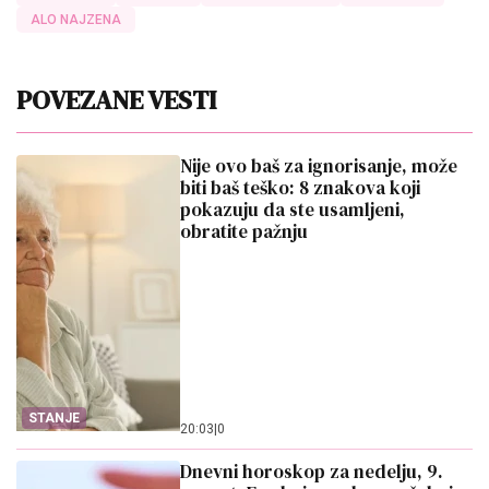
ALO NAJZENA
POVEZANE VESTI
Nije ovo baš za ignorisanje, može
biti baš teško: 8 znakova koji
pokazuju da ste usamljeni,
obratite pažnju
STANJE
20:03
|
0
Dnevni horoskop za nedelju, 9.