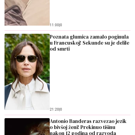
11:00
|
0
Poznata glumica zamalo poginula
u Francuskoj! Sekunde su je delile
od smrti
21:20
|
0
Antonio Banderas razvezao jezik
o bivšoj ženi! Prekinuo tišinu
nakon 12 godina od razvoda