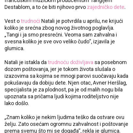
francuskim muzičkim producentom Tangijem
Destablom, a to će biti njihovo prvo
zajedničko dete
.
Vest o
trudnoći
Natali je potvrdila u aprilu, ne krijući
koliko je srećna zbog novog životnog poglavlja.
„Tangi i ja smo presrećni. Veoma sam zahvalna i
svesna koliko je sve ovo veliko čudo“, izjavila je
glumica.
Natali je istakla da
trudnoću doživljava
sa posebnom
dozom poštovanja, jer je tokom života slušala o
izazovima sa kojima se mnogi parovi suočavaju kada
pokušavaju da dobiju dete. Njen otac, Avner Heršlag,
specijalista je za plodnost, pa je od malih nogu bila
upoznata sa pričama ljudi kojima roditeljstvo nije
lako došlo.
„Znam koliko je nekim ljudima teško da ostvare ovu
želju. Zato osećam ogromnu zahvalnost i poštovanje
prema svemu što mi se događa“, rekla je glumica.