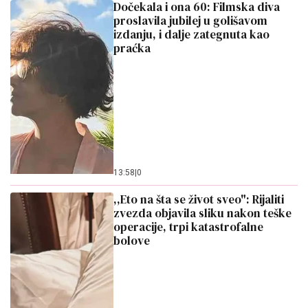
Dočekala i ona 60: Filmska diva
proslavila jubilej u golišavom
izdanju, i dalje zategnuta kao
praćka
13:58
|
0
,,Eto na šta se život sveo": Rijaliti
zvezda objavila sliku nakon teške
operacije, trpi katastrofalne
bolove