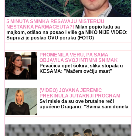
5 MINUTA SNIMKA REŠAVAJU MISTERIJU
NESTANKA FARMACEUTA?!
Milan popio kafu sa
majkom, otišao na posao i više ga NIKO NIJE VIDEO:
Supruzi je poslao OVU poruku (FOTO)
PROMENILA VERU, PA SAMA
OBJAVILA SVOJ INTIMNI SNIMAK
Pevačica opet šokira, slika stopala u
KESAMA: "Mažem ovčiju mast"
(VIDEO) JOVANA JEREMIĆ
PREKINULA JUTARNJI PROGRAM
Svi misle da su ove brutalne reči
upućene Draganu: "Svima sam donela
samo dobro"