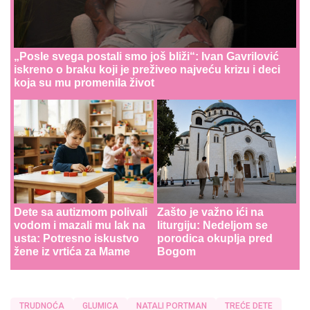
„Posle svega postali smo još bliži“: Ivan Gavrilović
iskreno o braku koji je preživeo najveću krizu i deci
koja su mu promenila život
Dete sa autizmom polivali
Zašto je važno ići na
vodom i mazali mu lak na
liturgiju: Nedeljom se
usta: Potresno iskustvo
porodica okuplja pred
žene iz vrtića za Mame
Bogom
TRUDNOĆA
GLUMICA
NATALI PORTMAN
TREĆE DETE