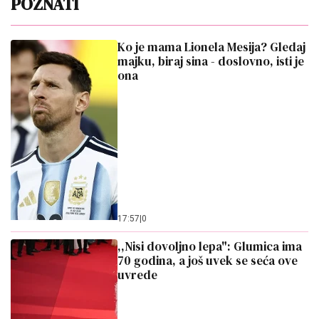
POZNATI
Ko je mama Lionela Mesija? Gledaj
majku, biraj sina - doslovno, isti je
ona
17:57
|
0
,,Nisi dovoljno lepa": Glumica ima
70 godina, a još uvek se seća ove
uvrede