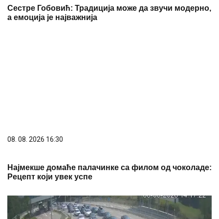
Сестре Гобовић: Традиција може да звучи модерно,
а емоција је најважнија
08. 08. 2026 16:30
Најмекше домаће палачинке са филом од чоколаде:
Рецепт који увек успе