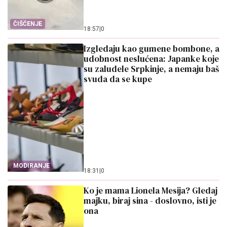
ČIŠĆENJE
18:57
|
0
Izgledaju kao gumene bombone, a
udobnost neslućena: Japanke koje
su zaludele Srpkinje, a nemaju baš
svuda da se kupe
MODIRANJE
18:31
|
0
Ko je mama Lionela Mesija? Gledaj
majku, biraj sina - doslovno, isti je
ona