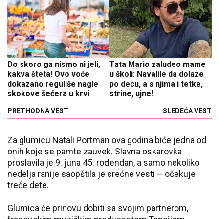
Do skoro ga nismo ni jeli,
Tata Mario zaludeo mame
kakva šteta! Ovo voće
u školi: Navalile da dolaze
dokazano reguliše nagle
po decu, a s njima i tetke,
skokove šećera u krvi
strine, ujne!
PRETHODNA VEST
SLEDEĆA VEST
Za glumicu Natali Portman ova godina biće jedna od
onih koje se pamte zauvek. Slavna oskarovka
proslavila je 9. juna 45. rođendan, a samo nekoliko
nedelja ranije saopštila je srećne vesti – očekuje
treće dete.
Glumica će prinovu dobiti sa svojim partnerom,