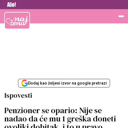
Vesti
Najžena
Dodaj kao željeni izvor na google pretrazi
Ispovesti
Penzioner se opario: Nije se
nadao da će mu 1 greška doneti
ovoliki dobitak, i to u pravo