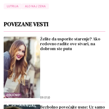
LUTRIJA
ALO NAJ ZENA
POVEZANE VESTI
Želite da usporite starenje? Ako
redovno radite ove stvari, na
dobrom ste putu
ODLIČNO!
09:01
|
0
Bezbolno povećajte usne: Uz samo