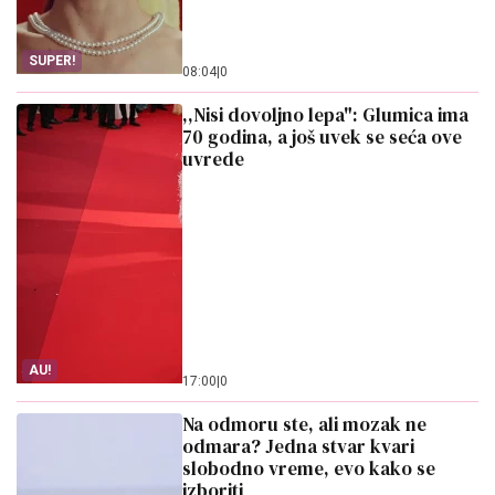
SUPER!
08:04
|
0
,,Nisi dovoljno lepa": Glumica ima
70 godina, a još uvek se seća ove
uvrede
AU!
17:00
|
0
Na odmoru ste, ali mozak ne
odmara? Jedna stvar kvari
slobodno vreme, evo kako se
izboriti