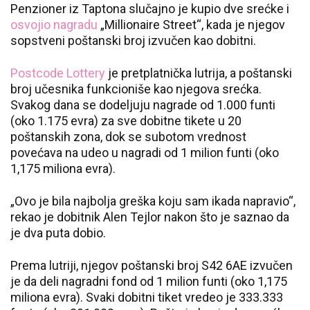
Penzioner iz Taptona slučajno je kupio dve srećke i
osvojio nagradu
„Millionaire Street“, kada je njegov
sopstveni poštanski broj izvučen kao dobitni.
Postcode Lottery
je pretplatnička lutrija, a poštanski
broj učesnika funkcioniše kao njegova srećka.
Svakog dana se dodeljuju nagrade od 1.000 funti
(oko 1.175 evra) za sve dobitne tikete u 20
poštanskih zona, dok se subotom vrednost
povećava na udeo u nagradi od 1 milion funti (oko
1,175 miliona evra).
„Ovo je bila najbolja greška koju sam ikada napravio“,
rekao je dobitnik Alen Tejlor nakon što je saznao da
je dva puta dobio.
Prema lutriji, njegov poštanski broj S42 6AE izvučen
je da deli nagradni fond od 1 milion funti (oko 1,175
miliona evra). Svaki dobitni tiket vredeo je 333.333