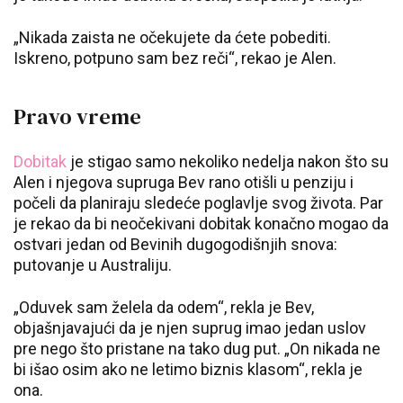
„Nikada zaista ne očekujete da ćete pobediti.
Iskreno, potpuno sam bez reči“, rekao je Alen.
Pravo vreme
Dobitak
je stigao samo nekoliko nedelja nakon što su
Alen i njegova supruga Bev rano otišli u penziju i
počeli da planiraju sledeće poglavlje svog života. Par
je rekao da bi neočekivani dobitak konačno mogao da
ostvari jedan od Bevinih dugogodišnjih snova:
putovanje u Australiju.
„Oduvek sam želela da odem“, rekla je Bev,
objašnjavajući da je njen suprug imao jedan uslov
pre nego što pristane na tako dug put. „On nikada ne
bi išao osim ako ne letimo biznis klasom“, rekla je
ona.