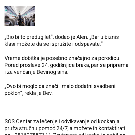
„Bio bi to predug let“, dodao je Alen. „Bar u biznis
klasi možete da se ispružite i odspavate.“
Vreme dobitka je posebno značajno za porodicu.
Pored proslave 24. godišnjice braka, par se priprema
i za venčanje Bevinog sina.
„Ovo bi moglo da znači i malo dodatni svadbeni
poklon“, rekla je Bev.
SOS Centar za lečenje i odvikavanje od kockanja
pruža stručnu pomoć 24/7, a možete ih kontaktirati