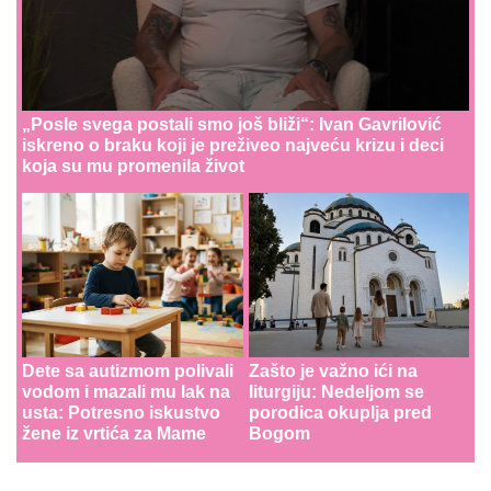
„Posle svega postali smo još bliži“: Ivan Gavrilović
iskreno o braku koji je preživeo najveću krizu i deci
koja su mu promenila život
Dete sa autizmom polivali
Zašto je važno ići na
vodom i mazali mu lak na
liturgiju: Nedeljom se
usta: Potresno iskustvo
porodica okuplja pred
žene iz vrtića za Mame
Bogom