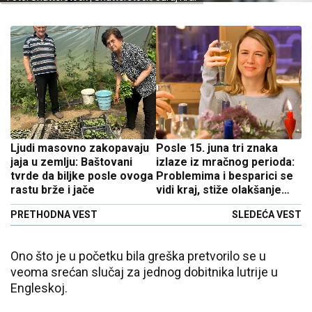
Ljudi masovno zakopavaju
Posle 15. juna tri znaka
jaja u zemlju: Baštovani
izlaze iz mračnog perioda:
tvrde da biljke posle ovoga
Problemima i besparici se
rastu brže i jače
vidi kraj, stiže olakšanje
koje su mesecima čekali
PRETHODNA VEST
SLEDEĆA VEST
Ono što je u početku bila greška pretvorilo se u
veoma srećan slučaj za jednog dobitnika lutrije u
Engleskoj.