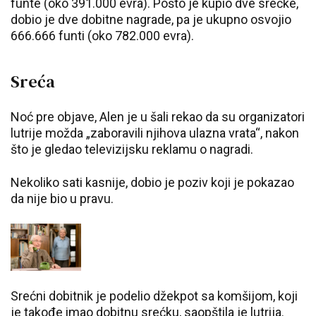
funte (oko 391.000 evra). Pošto je kupio dve srećke,
dobio je dve dobitne nagrade, pa je ukupno osvojio
666.666 funti (oko 782.000 evra).
Sreća
Noć pre objave, Alen je u šali rekao da su organizatori
lutrije možda „zaboravili njihova ulazna vrata“, nakon
što je gledao televizijsku reklamu o nagradi.
Nekoliko sati kasnije, dobio je poziv koji je pokazao
da nije bio u pravu.
Srećni dobitnik je podelio džekpot sa komšijom, koji
je takođe imao dobitnu srećku, saopštila je lutrija.