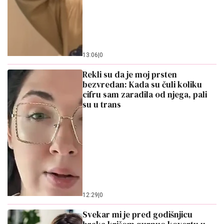
13:06
|
0
Rekli su da je moj prsten
bezvredan: Kada su čuli koliku
cifru sam zaradila od njega, pali
su u trans
12:29
|
0
Svekar mi je pred godišnjicu