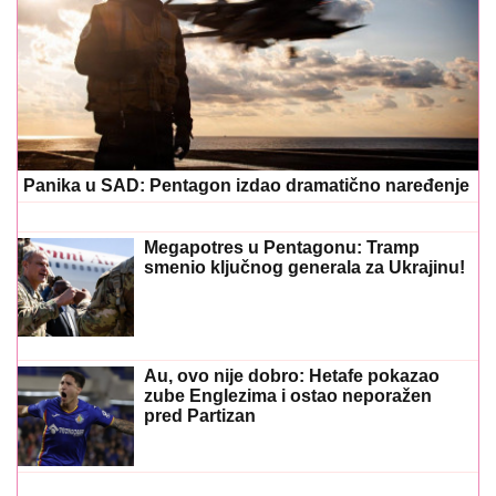
Panika u SAD: Pentagon izdao dramatično naređenje
Megapotres u Pentagonu: Tramp
smenio ključnog generala za Ukrajinu!
Au, ovo nije dobro: Hetafe pokazao
zube Englezima i ostao neporažen
pred Partizan