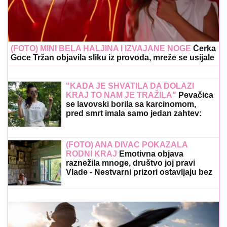
(FOTO) MINI BELA HALJINA I IZVAJANE NOGE
Ćerka
Goce Tržan objavila sliku iz provoda, mreže se usijale
"KADA JE SHVATILA DA DOLAZI
KRAJ TO NAM JE TRAŽILA"
Pevačica
se lavovski borila sa karcinomom,
pred smrt imala samo jedan zahtev:
"Trudimo se da joj ispunimo želju"
(FOTO) ANA DIVAC POKAZALA
RODNI KRAJ
Emotivna objava
raznežila mnoge, društvo joj pravi
Vlade - Nestvarni prizori ostavljaju bez
daha: "Povratak korenima"