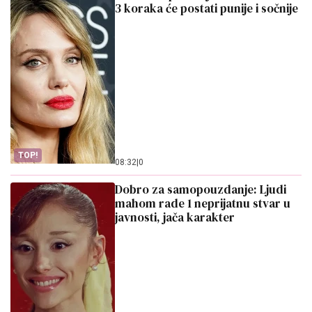
3 koraka će postati punije i sočnije
TOP!
08:32
|
0
Dobro za samopouzdanje: Ljudi
mahom rade 1 neprijatnu stvar u
javnosti, jača karakter