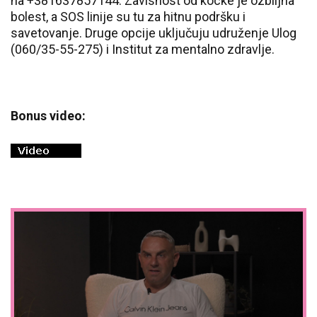
na +381637857144
. Zavisnost od kocke je ozbiljna
bolest, a SOS linije su tu za hitnu podršku i
savetovanje. Druge opcije uključuju udruženje Ulog
(060/35-55-275) i Institut za mentalno zdravlje.
Bonus video: