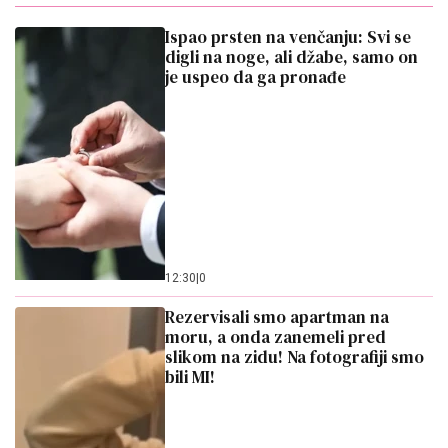
Ispao prsten na venčanju: Svi se
digli na noge, ali džabe, samo on
je uspeo da ga pronađe
12:30
|
0
Rezervisali smo apartman na
moru, a onda zanemeli pred
slikom na zidu! Na fotografiji smo
bili MI!