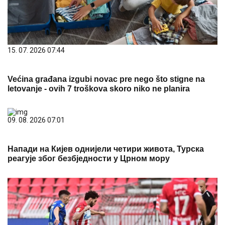
15. 07. 2026 07:44
Većina građana izgubi novac pre nego što stigne na
letovanje - ovih 7 troškova skoro niko ne planira
09. 08. 2026 07:01
Напади на Кијев однијели четири живота, Турска
реагује због безбједности у Црном мору