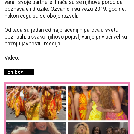
varali svoje partnere. Inače su se njihove porodice
poznavale i družile. Ozvaničili su vezu 2019. godine,
nakon čega su se oboje razveli.
Od tada su jedan od najpraćenijih parova u svetu
poznatih, a svako njihovo pojavljivanje privlači veliku
pažnju javnosti i medija.
Video: