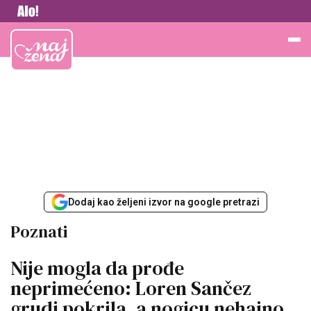
Vesti
Najžena
Dodaj kao željeni izvor na google pretrazi
Poznati
Nije mogla da prođe
neprimećeno: Loren Sančez
grudi pokrila, a nogicu nehajno