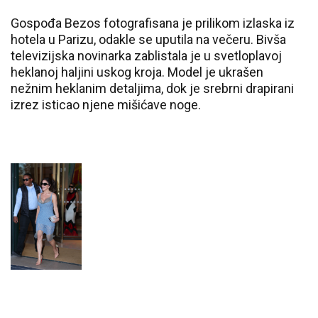
Gospođa Bezos fotografisana je prilikom izlaska iz
hotela u Parizu, odakle se uputila na večeru. Bivša
televizijska novinarka zablistala je u svetloplavoj
heklanoj haljini uskog kroja. Model je ukrašen
nežnim heklanim detaljima, dok je srebrni drapirani
izrez isticao njene mišićave noge.