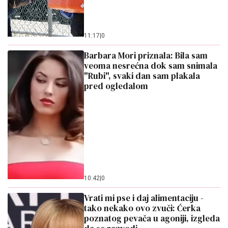
11:17
|
0
Barbara Mori priznala: Bila sam
veoma nesrećna dok sam snimala
"Rubi", svaki dan sam plakala
pred ogledalom
10:42
|
0
Vrati mi pse i daj alimentaciju -
tako nekako ovo zvuči: Ćerka
poznatog pevača u agoniji, izgleda