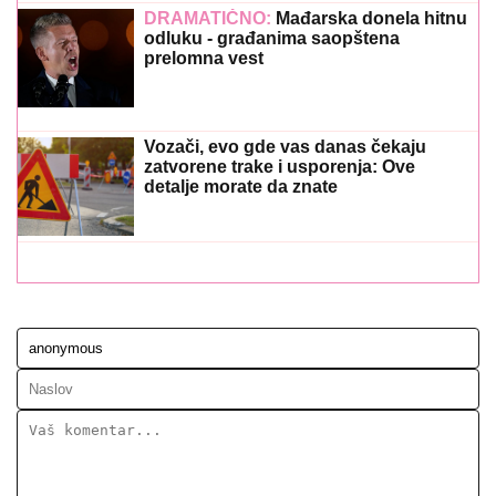
DRAMATIČNO:
Mađarska donela hitnu
odluku - građanima saopštena
prelomna vest
Vozači, evo gde vas danas čekaju
zatvorene trake i usporenja: Ove
detalje morate da znate