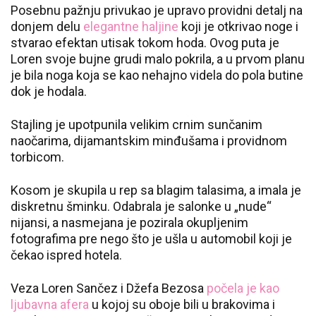
Posebnu pažnju privukao je upravo providni detalj na
donjem delu
elegantne haljine
koji je otkrivao noge i
stvarao efektan utisak tokom hoda. Ovog puta je
Loren svoje bujne grudi malo pokrila, a u prvom planu
je bila noga koja se kao nehajno videla do pola butine
dok je hodala.
Stajling je upotpunila velikim crnim sunčanim
naočarima, dijamantskim minđušama i providnom
torbicom.
Kosom je skupila u rep sa blagim talasima, a imala je
diskretnu šminku. Odabrala je salonke u „nude“
nijansi, a nasmejana je pozirala okupljenim
fotografima pre nego što je ušla u automobil koji je
čekao ispred hotela.
Veza Loren Sančez i Džefa Bezosa
počela je kao
ljubavna afera
u kojoj su oboje bili u brakovima i