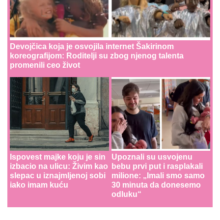
Devojčica koja je osvojila internet Šakirinom
koreografijom: Roditelji su zbog njenog talenta
promenili ceo život
Ispovest majke koju je sin
Upoznali su usvojenu
izbacio na ulicu: Živim kao
bebu prvi put i rasplakali
slepac u iznajmljenoj sobi
milione: „Imali smo samo
iako imam kuću
30 minuta da donesemo
odluku“