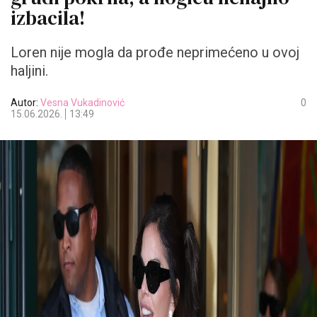
izbacila!
Loren nije mogla da prođe neprimećeno u ovoj
haljini.
Autor:
Vesna Vukadinović
0
15.06.2026.
13:49