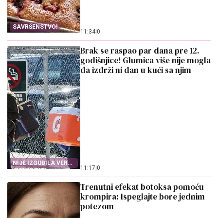
SAVRŠENSTVO!
11:34
|
0
Brak se raspao par dana pre 12.
godišnjice! Glumica više nije mogla
da izdrži ni dan u kući sa njim
NIJE IZGUBILA VERU
11:17
|
0
U LJUBAV
Trenutni efekat botoksa pomoću
krompira: Ispeglajte bore jednim
potezom