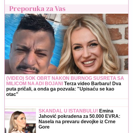
Preporuka za Vas
(VIDEO) ŠOK OBRT NAKON BURNOG SUSRETA SA
MILICOM NA ADI BOJANI
Terza video Barbaru! Dva
puta pričali, a onda ga pozvala: "Upisaću se kao
otac"
SKANDAL U ISTANBULU!
Emina
Jahović pokradena za 50.000 EVRA:
Nasela na prevaru devojke iz Crne
Gore