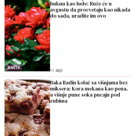
buknu kao lude: Ruže će u
avgustu da procvetaju kao nikada
do sada, uradite im ovo
BAŠTA
11:48
|
0
Baka Radin kolač sa višnjama bez
miksera: Kora mekana kao pena,
a višnje pune soka pucaju pod
zubima