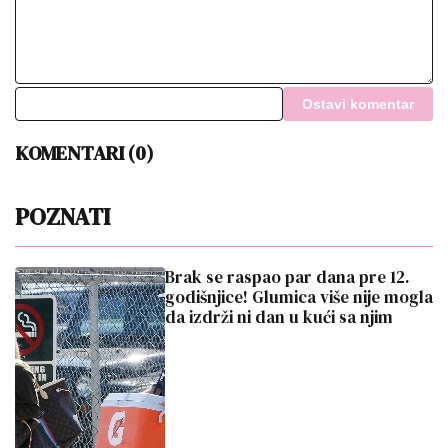
Ostavi komentar
KOMENTARI (0)
POZNATI
Brak se raspao par dana pre 12.
godišnjice! Glumica više nije mogla
da izdrži ni dan u kući sa njim