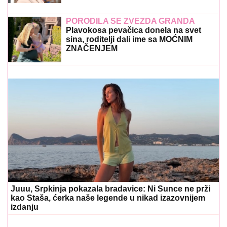
PORODILA SE ZVEZDA GRANDA
Plavokosa pevačica donela na svet
sina, roditelji dali ime sa MOĆNIM
ZNAČENJEM
Juuu, Srpkinja pokazala bradavice: Ni Sunce ne prži
kao Staša, ćerka naše legende u nikad izazovnijem
izdanju