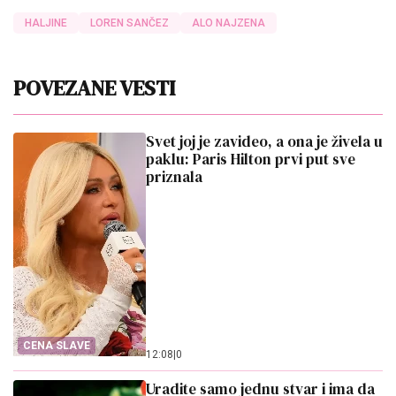
HALJINE
LOREN SANČEZ
ALO NAJZENA
POVEZANE VESTI
Svet joj je zavideo, a ona je živela u
paklu: Paris Hilton prvi put sve
priznala
CENA SLAVE
12:08
|
0
Uradite samo jednu stvar i ima da