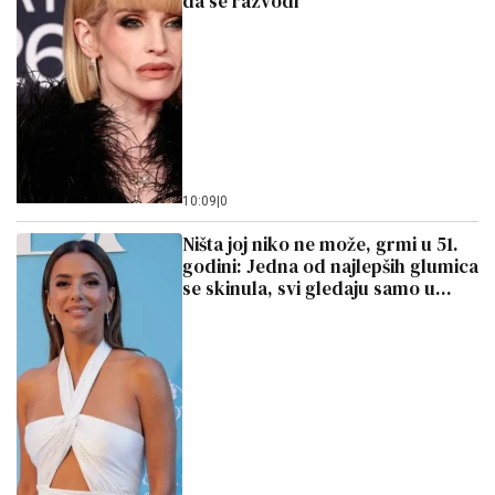
da se razvodi
10:09
|
0
Ništa joj niko ne može, grmi u 51.
godini: Jedna od najlepših glumica
se skinula, svi gledaju samo u...