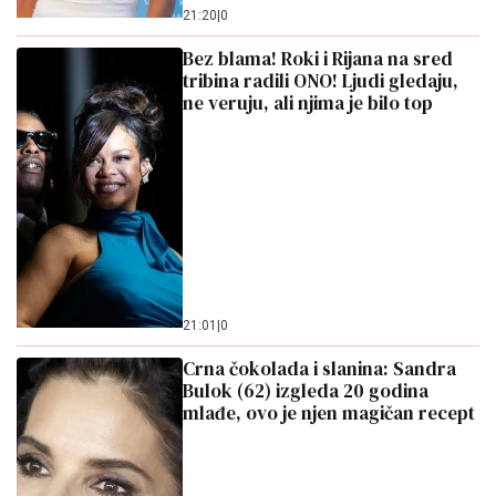
21:20
|
0
Bez blama! Roki i Rijana na sred
tribina radili ONO! Ljudi gledaju,
ne veruju, ali njima je bilo top
21:01
|
0
Crna čokolada i slanina: Sandra
Bulok (62) izgleda 20 godina
mlađe, ovo je njen magičan recept