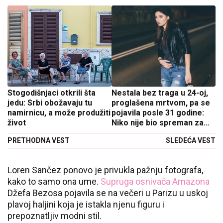
Stogodišnjaci otkrili šta
Nestala bez traga u 24-oj,
jedu: Srbi obožavaju tu
proglašena mrtvom, pa se
namirnicu, a može produžiti
pojavila posle 31 godine:
život
Niko nije bio spreman za
ono što je rekla policiji
PRETHODNA VEST
SLEDEĆA VEST
Loren Sančez ponovo je privukla pažnju fotografa,
kako to samo ona ume.
Supruga osnivača Amazona
Džefa Bezosa pojavila se na večeri u Parizu u uskoj
plavoj haljini koja je istakla njenu figuru i
prepoznatljiv modni stil.