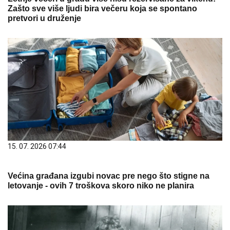
Zašto sve više ljudi bira večeru koja se spontano
pretvori u druženje
15. 07. 2026 07:44
Većina građana izgubi novac pre nego što stigne na
letovanje - ovih 7 troškova skoro niko ne planira