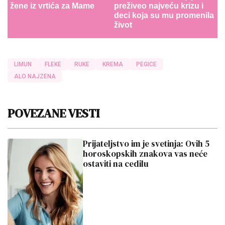
žene iz vrtića za Mame
preživeo najveću krizu i
deci koja su mu promenila
život
LIMUN
FLEKE
RUKE
KREMA
PEGICE
ALO NAJZENA
POVEZANE VESTI
Prijateljstvo im je svetinja: Ovih 5
horoskopskih znakova vas neće
ostaviti na cedilu