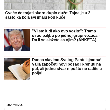
Cveće će trajati skoro duplo duže: Tajna je u 2
sastojka koja svi imaju kod kuće
"Vi ste ludi ako ovo vozite": Tramp
osuo paljbu po jednoj grupi vozača -
Da li se slažete sa njim? (ANKETA)
Danas slavimo Svetog Pantelejmona!
Valja započeti novi posao i krenuti na
put, ali jednu stvar nipošto ne radite u
polju!