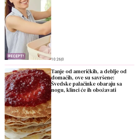
RECEPT!
10:26
|
0
Tanje od američkih, a deblje od
domaćih, ove su savršene:
Švedske palačinke obaraju sa
nogu, klinci će ih obožavati