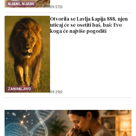
NJAMI, NJAMI
09:57
|
0
Otvorila se Lavlja kapija 888, njen
uticaj će se osetiti baš, baš: Evo
koga će najviše pogoditi
ZANIMLJIVO
09:29
|
0