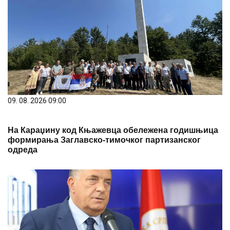
09. 08. 2026 09:00
На Караџину код Књажевца обележена годишњица
формирања Заглавско-тимочког партизанског
одреда