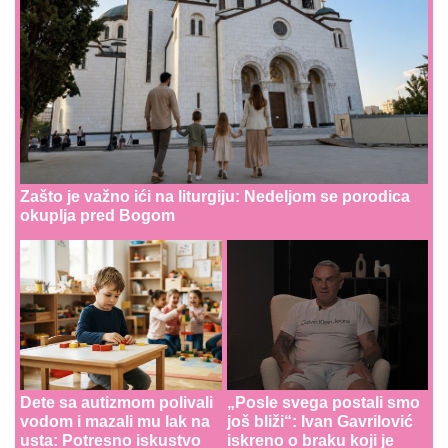
Zašto je važno ići na liturgiju: Nedeljom se porodica
okuplja pred Bogom
Dete sa autizmom polivali
„Posle svega postali smo
vodom i mazali mu lak na
još bliži“: Ivan Gavrilović
usta: Potresno iskustvo
iskreno o braku koji je