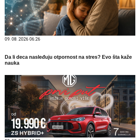
09. 08. 2026 06:26
Da li deca nasleđuju otpornost na stres? Evo šta kaže
nauka