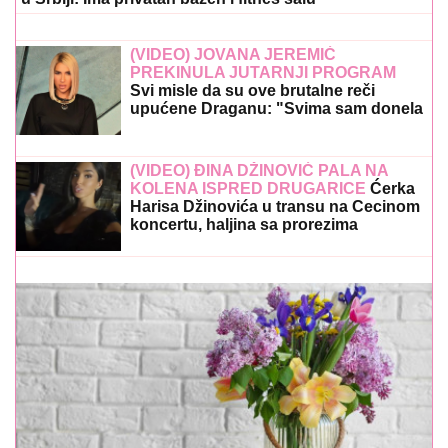
(VIDEO) JOVANA JEREMIĆ
PREKINULA JUTARNJI PROGRAM
Svi misle da su ove brutalne reči
upućene Draganu: "Svima sam donela
samo dobro"
(VIDEO) ĐINA DŽINOVIĆ PALA NA
KOLENA ISPRED DRUGARICE
Ćerka
Harisa Džinovića u transu na Cecinom
koncertu, haljina sa prorezima
pokazala previše