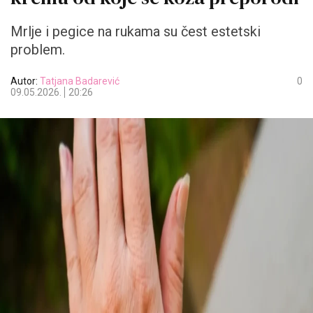
Mrlje i pegice na rukama su čest estetski
problem.
Autor:
Tatjana Badarević
0
09.05.2026.
20:26