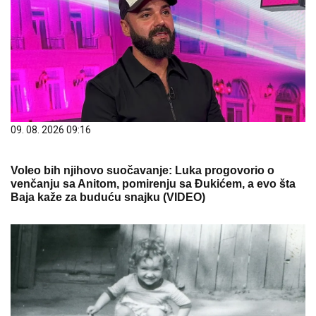
09. 08. 2026 09:16
Voleo bih njihovo suočavanje: Luka progovorio o
venčanju sa Anitom, pomirenju sa Đukićem, a evo šta
Baja kaže za buduću snajku (VIDEO)