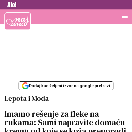
Vesti
Najžena
Dodaj kao željeni izvor na google pretrazi
Lepota i Moda
Imamo rešenje za fleke na
rukama: Sami napravite domaću
kremu od koje se koža preporodi