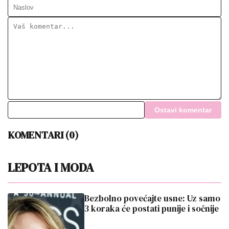
Ostavi komentar
KOMENTARI (0)
LEPOTA I MODA
Bezbolno povećajte usne: Uz samo
3 koraka će postati punije i sočnije