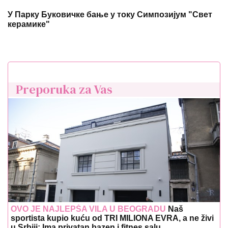
У Парку Буковичке бање у току Симпозијум "Свет
керамике"
Preporuka za Vas
OVO JE NAJLEPŠA VILA U BEOGRADU
Naš
sportista kupio kuću od TRI MILIONA EVRA, a ne živi
u Srbiji: Ima privatan bazen i fitnes salu