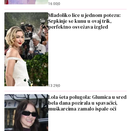
16:00
|
0
Mladoliko lice u jednom potezu:
Srpkinje se kunu u ovaj trik,
perfektno osvežava izgled
13:29
|
0
Lola šeta polugola: Glumica u sred
bela dana pozirala u spavaćici,
muškarcima zamalo ispale oči