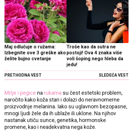
Maj odlučuje o ružama:
Troše kao da sutra ne
Izbegnite ove 3 greške ako
postoji! Ova 4 znaka više
želite bujno cvetanje
voli šoping nego hleba da
jedu!
PRETHODNA VEST
SLEDEĆA VEST
Mrlje i pegice
na
rukama
su čest estetski problem,
naročito kako koža stari i dolazi do neravnomerne
proizvodnje melanina. Iako su uglavnom bezopasne,
mnogi ljudi žele da ih ublaže ili uklone. Na njihov
nastanak utiču sunce, genetika, hormonske
promene, kao i neadekvatna nega kože.