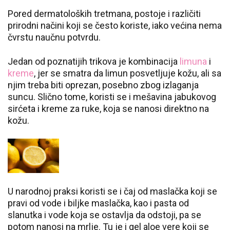
Pored dermatoloških tretmana, postoje i različiti
prirodni načini koji se često koriste, iako većina nema
čvrstu naučnu potvrdu.
Jedan od poznatijih trikova je kombinacija
limuna
i
kreme
, jer se smatra da limun posvetljuje kožu, ali sa
njim treba biti oprezan, posebno zbog izlaganja
suncu. Slično tome, koristi se i mešavina jabukovog
sirćeta i kreme za ruke, koja se nanosi direktno na
kožu.
U narodnoj praksi koristi se i čaj od maslačka koji se
pravi od vode i biljke maslačka, kao i pasta od
slanutka i vode koja se ostavlja da odstoji, pa se
potom nanosi na mrlje. Tu je i gel aloe vere koji se