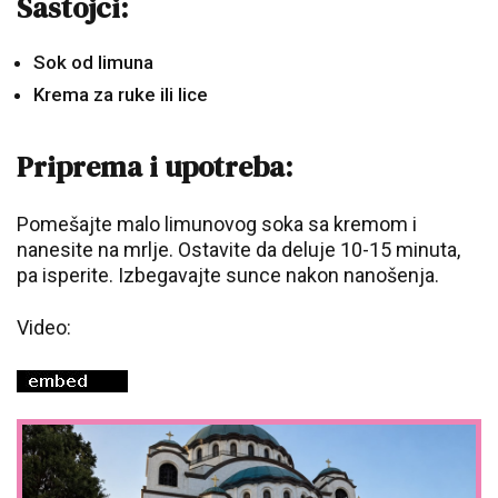
Sastojci:
Sok od limuna
Krema za ruke ili lice
Priprema i upotreba:
Pomešajte malo limunovog soka sa kremom i
nanesite na mrlje. Ostavite da deluje 10-15 minuta,
pa isperite. Izbegavajte sunce nakon nanošenja.
Video: