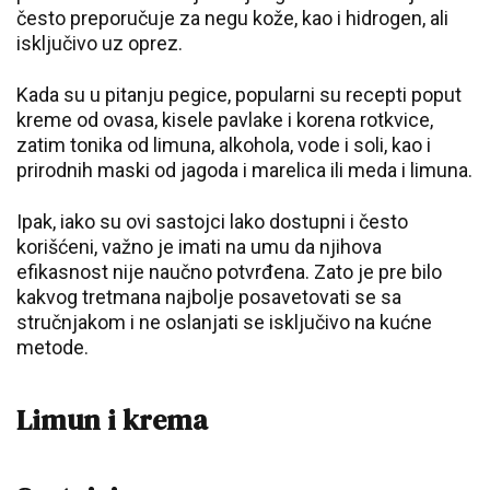
često preporučuje za negu kože, kao i hidrogen, ali
isključivo uz oprez.
Kada su u pitanju pegice, popularni su recepti poput
kreme od ovasa, kisele pavlake i korena rotkvice,
zatim tonika od limuna, alkohola, vode i soli, kao i
prirodnih maski od jagoda i marelica ili meda i limuna.
Ipak, iako su ovi sastojci lako dostupni i često
korišćeni, važno je imati na umu da njihova
efikasnost nije naučno potvrđena. Zato je pre bilo
kakvog tretmana najbolje posavetovati se sa
stručnjakom i ne oslanjati se isključivo na kućne
metode.
Limun i krema