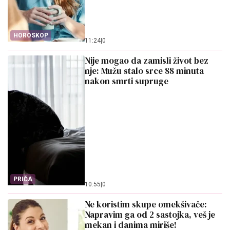
HOROSKOP
11:24
|
0
Nije mogao da zamisli život bez
nje: Mužu stalo srce 88 minuta
nakon smrti supruge
PRIČA
10:55
|
0
Ne koristim skupe omekšivače:
Napravim ga od 2 sastojka, veš je
mekan i danima miriše!