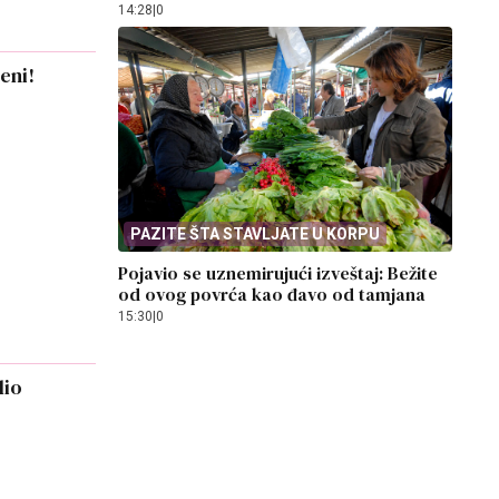
14:28
|
0
eni!
PAZITE ŠTA STAVLJATE U KORPU
Pojavio se uznemirujući izveštaj: Bežite
od ovog povrća kao đavo od tamjana
15:30
|
0
lio