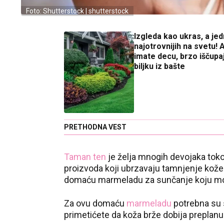
Foto: Shutterstock | shutterstock
Izgleda kao ukras, a jed
najotrovnijih na svetu! 
imate decu, brzo iščupa
biljku iz bašte
PRETHODNA VEST
Taman ten
je želja mnogih devojaka tokom
proizvoda koji ubrzavaju tamnjenje kož
domaću marmeladu za sunčanje koju mož
Za ovu domaću
marmeladu
potrebna su 
primetićete da koža brže dobija preplanul