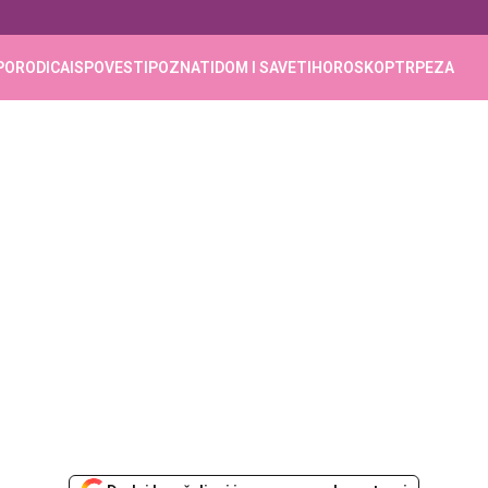
PORODICA
ISPOVESTI
POZNATI
DOM I SAVETI
HOROSKOP
TRPEZA