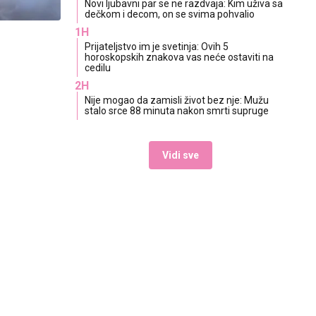
Novi ljubavni par se ne razdvaja: Kim uživa sa
dečkom i decom, on se svima pohvalio
1H
Prijateljstvo im je svetinja: Ovih 5
horoskopskih znakova vas neće ostaviti na
cedilu
2H
Nije mogao da zamisli život bez nje: Mužu
stalo srce 88 minuta nakon smrti supruge
Vidi sve