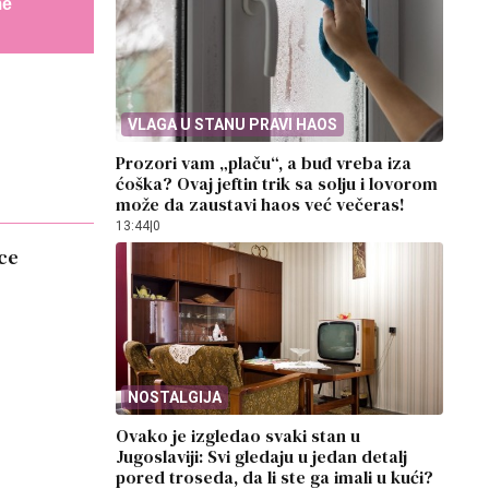
me
VLAGA U STANU PRAVI HAOS
Prozori vam „plaču“, a buđ vreba iza
ćoška? Ovaj jeftin trik sa solju i lovorom
može da zaustavi haos već večeras!
13:44
|
0
ce
NOSTALGIJA
Ovako je izgledao svaki stan u
Jugoslaviji: Svi gledaju u jedan detalj
pored troseda, da li ste ga imali u kući?