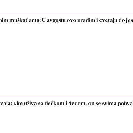
nim muškatlama: U avgustu ovo uradim i cvetaju do jes
dvaja: Kim uživa sa dečkom i decom, on se svima pohva