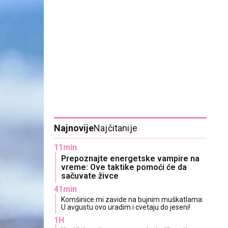
Najnovije
Najčitanije
11min
Prepoznajte energetske vampire na
vreme: Ove taktike pomoći će da
sačuvate živce
41min
Komšinice mi zavide na bujnim muškatlama:
U avgustu ovo uradim i cvetaju do jeseni!
1H