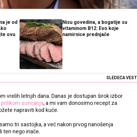
na je od
Nisu govedina, a bogatije su
Ako
vitaminom B12: Evo koje
jte ovu
namirnice prednjače
SLEDEĆA VEST
 vrelih letnjih dana. Danas je dostupan širok izbor
e
prilikom sunčanja
, a mi vam donosimo recept za
ete napraviti kod kuće.
samo tri sastojka, a već nakon prvog nanošenja
i ten nego inače.