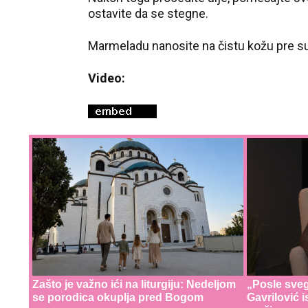
ostavite da se stegne.
Marmeladu nanosite na čistu kožu pre s
Video:
Zašto je važno ići na liturgiju: Nedeljom
„Posle svega
se porodica okuplja pred Bogom
Gavrilović i