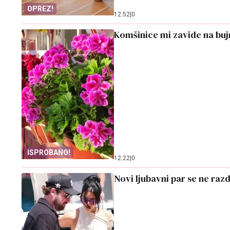
OPREZ!
12:52
|
0
Komšinice mi zavide na buj
ISPROBANO!
12:22
|
0
Novi ljubavni par se ne raz