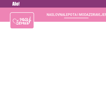
Vesti
Najžena
NASLOVNA
LEPOTA I MODA
ZDRAVLJE