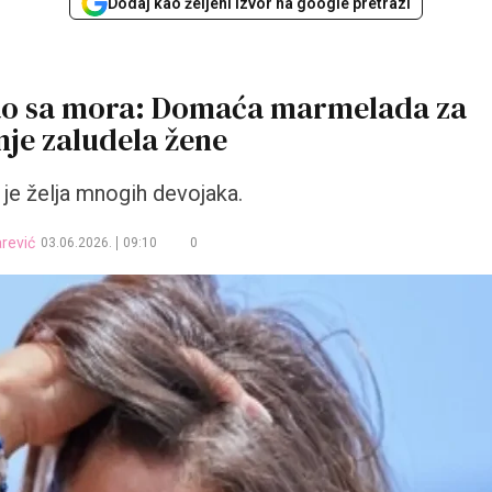
Dodaj kao željeni izvor na google pretrazi
kao sa mora: Domaća marmelada za
je zaludela žene
je želja mnogih devojaka.
rević
03.06.2026.
09:10
0