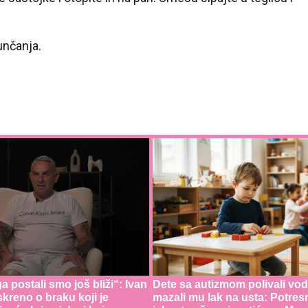
unčanja.
 postali smo još bliži“: Ivan
Dete sa autizmom polivali vo
skreno o braku koji je
mazali mu lak na usta: Potres