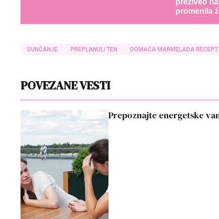
preživeo na
promenila ž
SUNČANJE
PREPLANULI TEN
DOMAĆA MARMELADA RECEPT
POVEZANE VESTI
Prepoznajte energetske vam