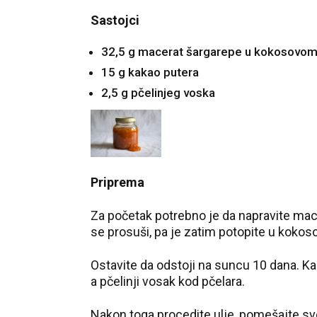
Sastojci
32,5 g macerat šargarepe u kokosovom 
15 g kakao putera
2,5 g pčelinjeg voska
Priprema
Za početak potrebno je da napravite mace
se prosuši, pa je zatim potopite u kokoso
Ostavite da odstoji na suncu 10 dana. K
a pčelinji vosak kod pčelara.
Nakon toga procedite ulje, pomešajte sve 