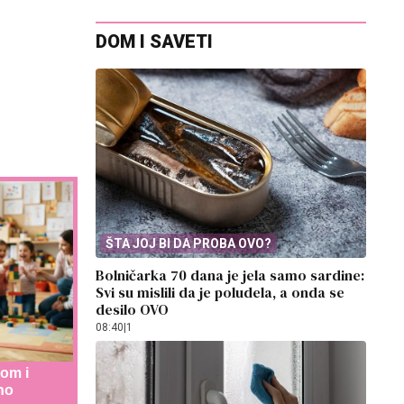
DOM I SAVETI
ŠTA JOJ BI DA PROBA OVO?
Bolničarka 70 dana je jela samo sardine:
Svi su mislili da je poludela, a onda se
desilo OVO
08:40
|
1
dom i
no