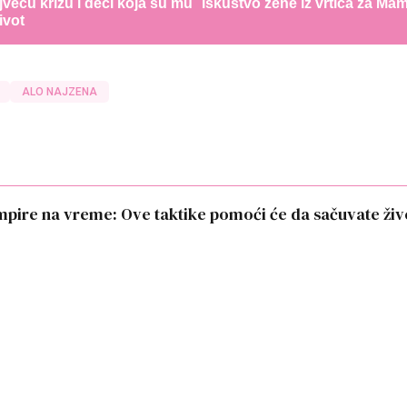
jveću krizu i deci koja su mu
iskustvo žene iz vrtića za Ma
ivot
ALO NAJZENA
pire na vreme: Ove taktike pomoći će da sačuvate živ