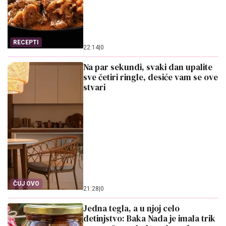
RECEPTI
22:14
|
0
Na par sekundi, svaki dan upalite
sve četiri ringle, desiće vam se ove
stvari
ČUJ OVO
21:28
|
0
Jedna tegla, a u njoj celo
detinjstvo: Baka Nada je imala trik