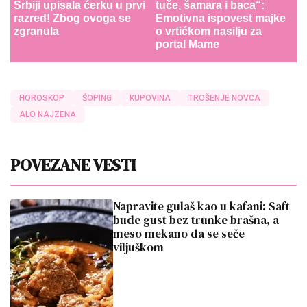
Srbiji upisala ćerku u prvi
tuče, šamara i baca“:
razred! Zbog ovoga se
Emotivna ispovest majke
zgranula
o vrtićkom nasilju za
portal Mame
HOROSKOP
ŠOPING
KUPOVINA
TROŠENJE NOVCA
ALO NAJZENA
POVEZANE VESTI
Napravite gulaš kao u kafani: Saft
bude gust bez trunke brašna, a
meso mekano da se seče
viljuškom