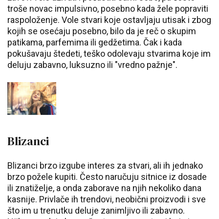
troše novac impulsivno, posebno kada žele popraviti
raspoloženje. Vole stvari koje ostavljaju utisak i zbog
kojih se osećaju posebno, bilo da je reč o skupim
patikama, parfemima ili gedžetima. Čak i kada
pokušavaju štedeti, teško odolevaju stvarima koje im
deluju zabavno, luksuzno ili "vredno pažnje".
Blizanci
Blizanci brzo izgube interes za stvari, ali ih jednako
brzo požele kupiti. Često naručuju sitnice iz dosade
ili znatiželje, a onda zaborave na njih nekoliko dana
kasnije. Privlače ih trendovi, neobični proizvodi i sve
što im u trenutku deluje zanimljivo ili zabavno.