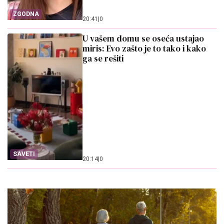
ZGODNA
20:41
|
0
U vašem domu se oseća ustajao
miris: Evo zašto je to tako i kako
ga se rešiti
SAVETI
20:14
|
0