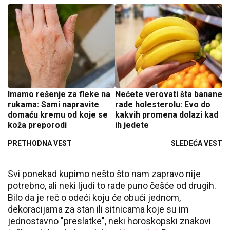
Imamo rešenje za fleke na
Nećete verovati šta banane
rukama: Sami napravite
rade holesterolu: Evo do
domaću kremu od koje se
kakvih promena dolazi kad
koža preporodi
ih jedete
PRETHODNA VEST
SLEDEĆA VEST
Svi ponekad kupimo nešto što nam zapravo nije
potrebno, ali neki ljudi to rade puno češće od drugih.
Bilo da je reč o odeći koju će obući jednom,
dekoracijama za stan ili sitnicama koje su im
jednostavno "preslatke", neki horoskopski znakovi