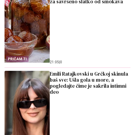
za savršeno slatko od smokava
PRIČAM TI
21:05
|
0
Emili Ratajkovski u Grčkoj skinula
baš sve: Ušla gola u more, a
pogledajte čime je sakrila intimni
deo