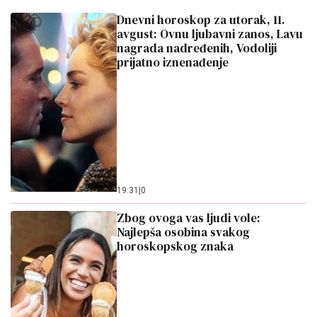
Dnevni horoskop za utorak, 11.
avgust: Ovnu ljubavni zanos, Lavu
nagrada nadređenih, Vodoliji
prijatno iznenađenje
19:31
|
0
Zbog ovoga vas ljudi vole:
Najlepša osobina svakog
horoskopskog znaka