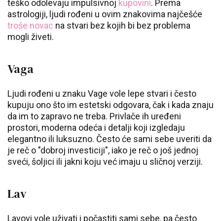
teško odolevaju impulsivnoj
kupovini
. Prema
astrologiji, ljudi rođeni u ovim znakovima najčešće
troše novac
na stvari bez kojih bi bez problema
mogli živeti.
Vaga
Ljudi rođeni u znaku Vage vole lepe stvari i često
kupuju ono što im estetski odgovara, čak i kada znaju
da im to zapravo ne treba. Privlače ih uređeni
prostori, moderna odeća i detalji koji izgledaju
elegantno ili luksuzno. Često će sami sebe uveriti da
je reč o "dobroj investiciji", iako je reč o još jednoj
sveći, šoljici ili jakni koju već imaju u sličnoj verziji.
Lav
Lavovi vole uživati i počastiti sami sebe, pa često