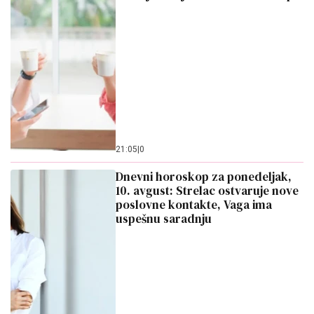
21:05
|
0
Dnevni horoskop za ponedeljak,
10. avgust: Strelac ostvaruje nove
poslovne kontakte, Vaga ima
uspešnu saradnju