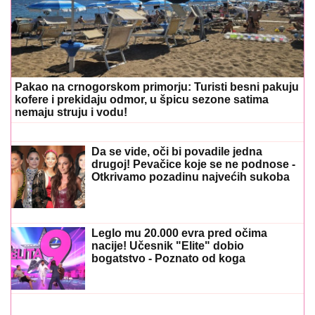
Pakao na crnogorskom primorju: Turisti besni pakuju
kofere i prekidaju odmor, u špicu sezone satima
nemaju struju i vodu!
Da se vide, oči bi povadile jedna
drugoj! Pevačice koje se ne podnose -
Otkrivamo pozadinu najvećih sukoba
Leglo mu 20.000 evra pred očima
nacije! Učesnik "Elite" dobio
bogatstvo - Poznato od koga