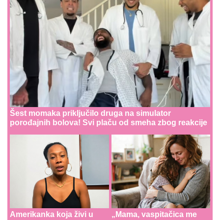
Šest momaka priključilo druga na simulator
porođajnih bolova! Svi plaču od smeha zbog reakcije
Amerikanka koja živi u
„Mama, vaspitačica me