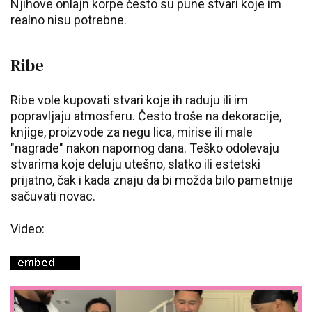
Njihove onlajn korpe često su pune stvari koje im
realno nisu potrebne.
Ribe
Ribe vole kupovati stvari koje ih raduju ili im
popravljaju atmosferu. Često troše na dekoracije,
knjige, proizvode za negu lica, mirise ili male
"nagrade" nakon napornog dana. Teško odolevaju
stvarima koje deluju utešno, slatko ili estetski
prijatno, čak i kada znaju da bi možda bilo pametnije
sačuvati novac.
Video: