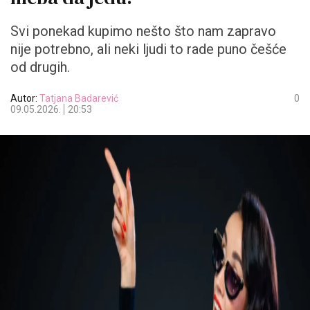
Svi ponekad kupimo nešto što nam zapravo
nije potrebno, ali neki ljudi to rade puno češće
od drugih.
Autor:
Tatjana Badarević
0
09.05.2026.
20:53