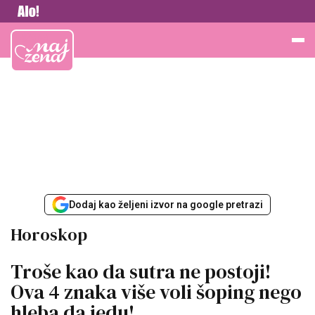
Vesti
Najžena
Dodaj kao željeni izvor na google pretrazi
Horoskop
Troše kao da sutra ne postoji!
Ova 4 znaka više voli šoping nego
hleba da jedu!