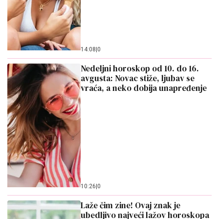
14:08
|
0
Nedeljni horoskop od 10. do 16.
avgusta: Novac stiže, ljubav se
vraća, a neko dobija unapređenje
10:26
|
0
Laže čim zine! Ovaj znak je
ubedljivo najveći lažov horoskopa