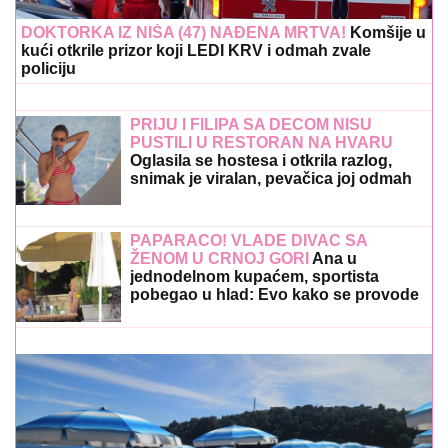
DOKTORKA IZ NIŠA (47) NAĐENA MRTVA!
Komšije u
kući otkrile prizor koji LEDI KRV i odmah zvale
policiju
PRIJU I FILIPA SA DECOM NISU
PUSTILI U RESTORAN NA HVARU
Oglasila se hostesa i otkrila razlog,
snimak je viralan, pevačica joj odmah
uzvratila: "Nisam se naljutila"
PAPARACO! VLADE DIVAC SA
ŽENOM U CRNOJ GORI
Ana u
jednodelnom kupaćem, sportista
pobegao u hlad: Evo kako se provode
(Video)