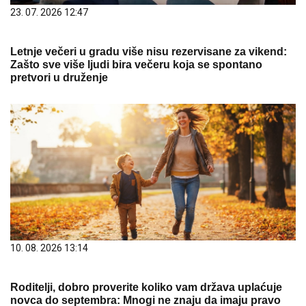
23. 07. 2026 12:47
Letnje večeri u gradu više nisu rezervisane za vikend:
Zašto sve više ljudi bira večeru koja se spontano
pretvori u druženje
10. 08. 2026 13:14
Roditelji, dobro proverite koliko vam država uplaćuje
novca do septembra: Mnogi ne znaju da imaju pravo