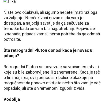
Niste ovo očekivali, ali sigurno nećete imati razloga
za žaljenje. Neočekivani novac sada vam je
dostupan, a najbolji savet je da ga sačuvate za
trenutke kada će vam biti najpotrebniji. Pojavio se
iznenada, pripada vama i nema potrebe da ga odmah
potrošite.
Šta retrogradni Pluton donosi kada je novac u
pitanju?
Retrogradni Pluton se povezuje sa vraćanjem stvari
koje su bile zaboravljene ili zanemarene. Kada je reč
o finansijama, ovaj period simbolično ukazuje na
mogućnost da ponovo otkrijete nešto što vam je već
pripadalo, ali ste s vremenom izgubili iz vida.
Vodolija