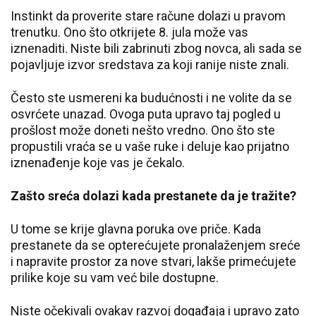
Instinkt da proverite stare račune dolazi u pravom
trenutku. Ono što otkrijete 8. jula može vas
iznenaditi. Niste bili zabrinuti zbog novca, ali sada se
pojavljuje izvor sredstava za koji ranije niste znali.
Često ste usmereni ka budućnosti i ne volite da se
osvrćete unazad. Ovoga puta upravo taj pogled u
prošlost može doneti nešto vredno. Ono što ste
propustili vraća se u vaše ruke i deluje kao prijatno
iznenađenje koje vas je čekalo.
Zašto sreća dolazi kada prestanete da je tražite?
U tome se krije glavna poruka ove priče. Kada
prestanete da se opterećujete pronalaženjem sreće
i napravite prostor za nove stvari, lakše primećujete
prilike koje su vam već bile dostupne.
Niste očekivali ovakav razvoj događaja i upravo zato