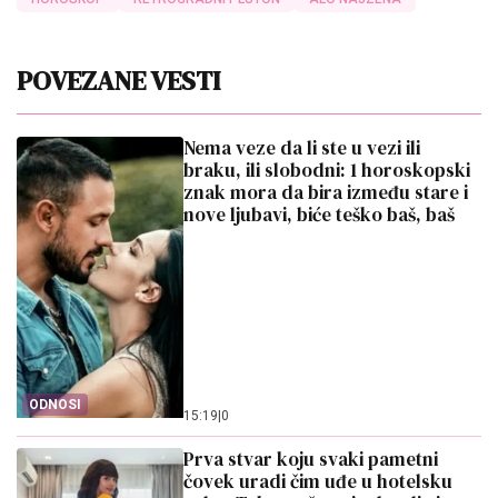
POVEZANE VESTI
Nema veze da li ste u vezi ili
braku, ili slobodni: 1 horoskopski
znak mora da bira između stare i
nove ljubavi, biće teško baš, baš
ODNOSI
15:19
|
0
Prva stvar koju svaki pametni
čovek uradi čim uđe u hotelsku