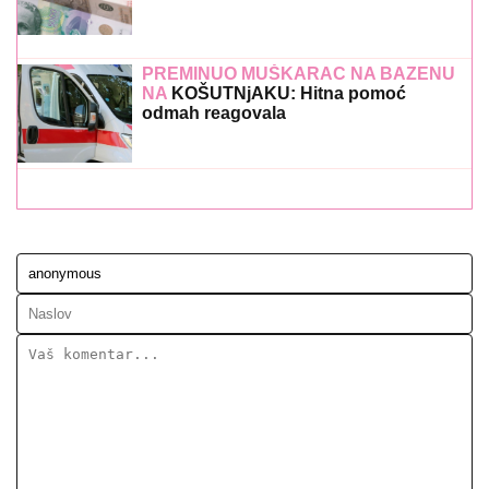
PREMINUO MUŠKARAC NA BAZENU
NA
KOŠUTNjAKU: Hitna pomoć
odmah reagovala