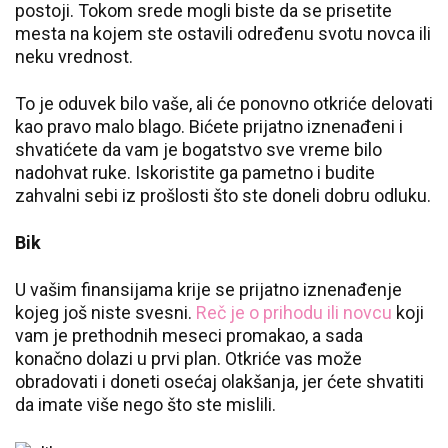
postoji. Tokom srede mogli biste da se prisetite
mesta na kojem ste ostavili određenu svotu novca ili
neku vrednost.
To je oduvek bilo vaše, ali će ponovno otkriće delovati
kao pravo malo blago. Bićete prijatno iznenađeni i
shvatićete da vam je bogatstvo sve vreme bilo
nadohvat ruke. Iskoristite ga pametno i budite
zahvalni sebi iz prošlosti što ste doneli dobru odluku.
Bik
U vašim finansijama krije se prijatno iznenađenje
kojeg još niste svesni.
Reč je o prihodu ili novcu
koji
vam je prethodnih meseci promakao, a sada
konačno dolazi u prvi plan. Otkriće vas može
obradovati i doneti osećaj olakšanja, jer ćete shvatiti
da imate više nego što ste mislili.