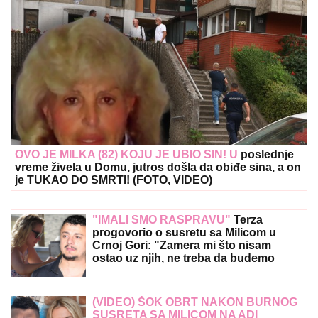
OVO JE MILKA (82) KOJU JE UBIO SIN! U
poslednje
vreme živela u Domu, jutros došla da obiđe sina, a on
je TUKAO DO SMRTI! (FOTO, VIDEO)
"IMALI SMO RASPRAVU"
Terza
progovorio o susretu sa Milicom u
Crnoj Gori: "Zamera mi što nisam
ostao uz njih, ne treba da budemo
Kulići" (VIDEO)
(VIDEO) ŠOK OBRT NAKON BURNOG
SUSRETA SA MILICOM NA ADI