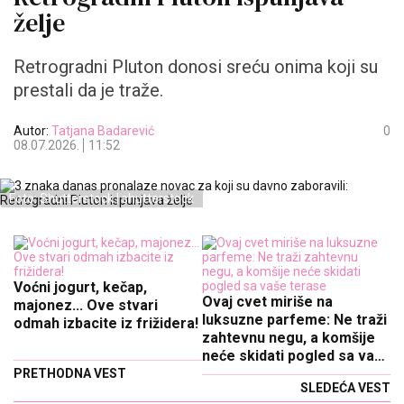
želje
Retrogradni Pluton donosi sreću onima koji su
prestali da je traže.
Autor:
Tatjana Badarević
0
08.07.2026.
11:52
Foto: Shutterstock | shutterstock
Voćni jogurt, kečap,
Ovaj cvet miriše na
majonez... Ove stvari
luksuzne parfeme: Ne traži
odmah izbacite iz frižidera!
zahtevnu negu, a komšije
neće skidati pogled sa vaše
terase
PRETHODNA VEST
SLEDEĆA VEST