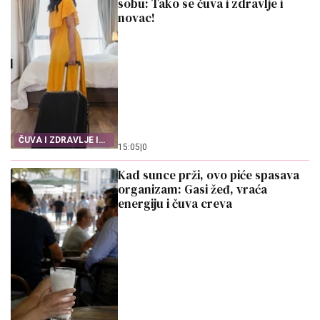
sobu: Tako se čuva i zdravlje i
novac!
ČUVA I ZDRAVLJE I
15:05
|
0
NOVAC
Kad sunce prži, ovo piće spasava
organizam: Gasi žeđ, vraća
energiju i čuva creva