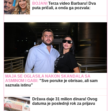
BOJANI
Terza video Barbaru! Dva
puta pričali, a onda ga pozvala:
"Upisaću se kao otac"
MAJA SE OGLASILA NAKON SKANDALA SA
ASMINOM I GABI:
"Sve poruke je obrisao, ali sam
saznala istinu"
Država daje 31 milion dinara! Ovog
datuma je poslednji rok za prijavu