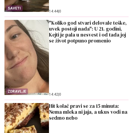
SAVETI
14:44
|
0
"Koliko god stvari delovale teške,
uvek postoji nada": U 21. godini,
Kejti je pala u nesvest i od tada joj
se život potpuno promenio
ZDRAVLJE
14:42
|
0
Hit kolač pravi se za 15 minuta:
Nema mleka ni jaja, a ukus vodi na
sedmo nebo