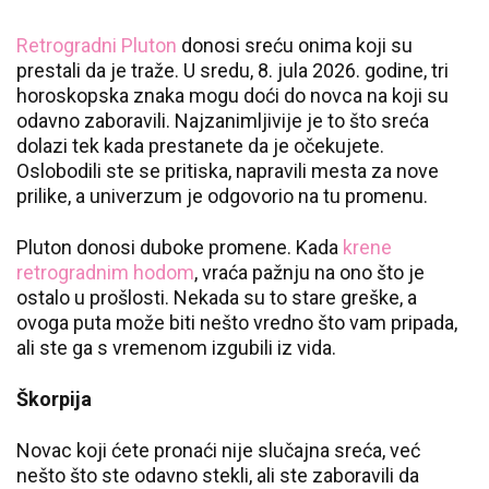
Retrogradni Pluton
donosi sreću onima koji su
prestali da je traže. U sredu, 8. jula 2026. godine, tri
horoskopska znaka mogu doći do novca na koji su
odavno zaboravili. Najzanimljivije je to što sreća
dolazi tek kada prestanete da je očekujete.
Oslobodili ste se pritiska, napravili mesta za nove
prilike, a univerzum je odgovorio na tu promenu.
Pluton donosi duboke promene. Kada
krene
retrogradnim hodom
, vraća pažnju na ono što je
ostalo u prošlosti. Nekada su to stare greške, a
ovoga puta može biti nešto vredno što vam pripada,
ali ste ga s vremenom izgubili iz vida.
Škorpija
Novac koji ćete pronaći nije slučajna sreća, već
nešto što ste odavno stekli, ali ste zaboravili da