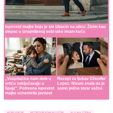
Ispovest majke koju je sin izbacio na ulicu: Živim kao
slepac u iznajmljenoj sobi iako imam kuću
„Vaspitačice nam dete u
Recept za ljubav Dženifer
vrtiću zaključavaju u
Lopez: Nisam znala da je
špajz“: Potresna ispovest
samo jedna stvar važna
majke uznemirila javnost
HOROSKOP
RETROGRADNI PLUTON
ALO NAJZENA