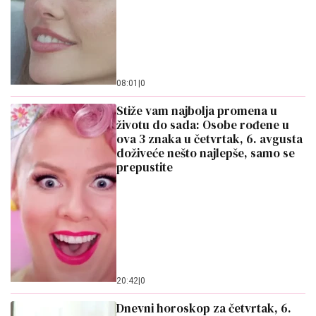
08:01
|
0
Stiže vam najbolja promena u
životu do sada: Osobe rođene u
ova 3 znaka u četvrtak, 6. avgusta
doživeće nešto najlepše, samo se
prepustite
20:42
|
0
Dnevni horoskop za četvrtak, 6.