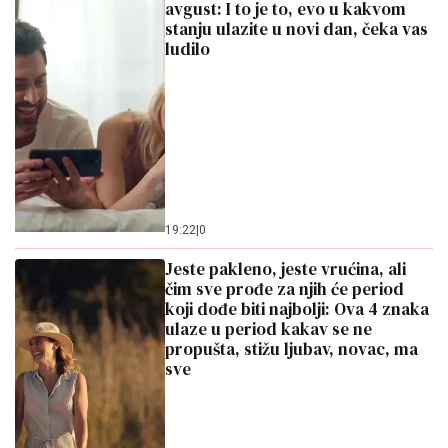
avgust: I to je to, evo u kakvom
stanju ulazite u novi dan, čeka vas
ludilo
19:22
|
0
Jeste pakleno, jeste vrućina, ali
čim sve prođe za njih će period
koji dođe biti najbolji: Ova 4 znaka
ulaze u period kakav se ne
propušta, stižu ljubav, novac, ma
sve