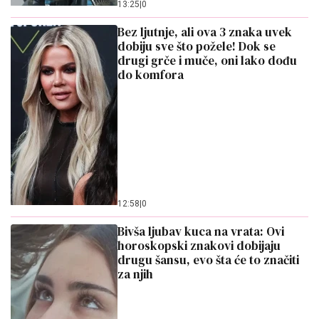
13:25
|
0
Bez ljutnje, ali ova 3 znaka uvek
dobiju sve što požele! Dok se
drugi grče i muče, oni lako dođu
do komfora
12:58
|
0
Bivša ljubav kuca na vrata: Ovi
horoskopski znakovi dobijaju
drugu šansu, evo šta će to značiti
za njih