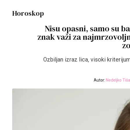
Horoskop
Nisu opasni, samo su baš
znak važi za najmrzovoljn
z
Ozbiljan izraz lica, visoki kriteri
Autor:
Nedeljko Tiš