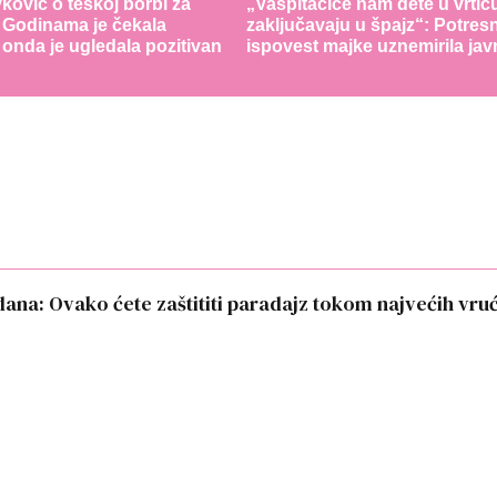
vković o teškoj borbi za
„Vaspitačice nam dete u vrtić
 Godinama je čekala
zaključavaju u špajz“: Potres
 onda je ugledala pozitivan
ispovest majke uznemirila jav
dana: Ovako ćete zaštititi paradajz tokom najvećih vru