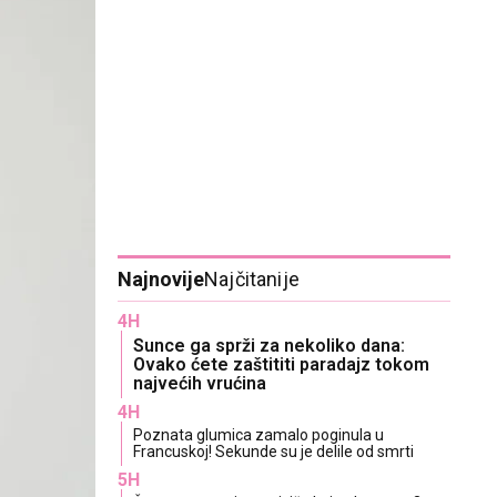
Najnovije
Najčitanije
4H
Sunce ga sprži za nekoliko dana:
Ovako ćete zaštititi paradajz tokom
najvećih vrućina
4H
Poznata glumica zamalo poginula u
Francuskoj! Sekunde su je delile od smrti
5H