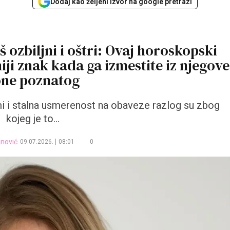
Dodaj kao željeni izvor na google pretrazi
 ozbiljni i oštri: Ovaj horoskopski
iji znak kada ga izmestite iz njegove
one poznatog
jumi i stalna usmerenost na obaveze razlog su zbog
kojeg je to...
anović
09.07.2026.
08:01
0