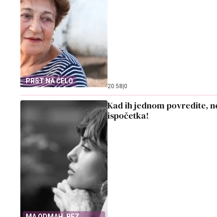
PRST NA ČELO
20:58
|
0
Kad ih jednom povredite, n
ispočetka!
MA ODMAH, BEZ