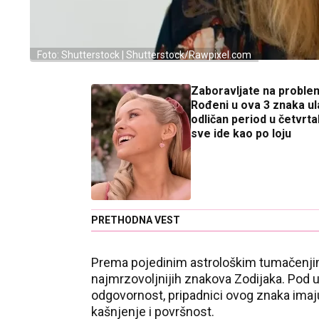
Foto: Shutterstock | Shutterstock/Rawpixel.com
Zaboravljate na proble
Rođeni u ova 3 znaka ul
odličan period u četvrtak,
sve ide kao po loju
PRETHODNA VEST
Prema pojedinim astrološkim tumačenjima
najmrzovoljnijih znakova Zodijaka. Pod u
odgovornost, pripadnici ovog znaka ima
kašnjenje i površnost.