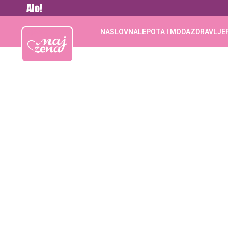
Vesti
Najžena
NASLOVNA
LEPOTA I MODA
ZDRAVLJE