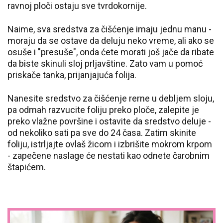
ravnoj ploči ostaju sve tvrdokornije.
Naime, sva sredstva za čišćenje imaju jednu manu -
moraju da se ostave da deluju neko vreme, ali ako se
osuše i "presuše", onda ćete morati još jače da ribate
da biste skinuli sloj prljavštine. Zato vam u pomoć
priskače tanka, prijanjajuća folija.
Nanesite sredstvo za čišćenje rerne u debljem sloju,
pa odmah razvucite foliju preko ploče, zalepite je
preko vlažne površine i ostavite da sredstvo deluje -
od nekoliko sati pa sve do 24 časa. Zatim skinite
foliju, istrljajte ovlaš žicom i izbrišite mokrom krpom
- zapečene naslage će nestati kao odnete čarobnim
štapićem.