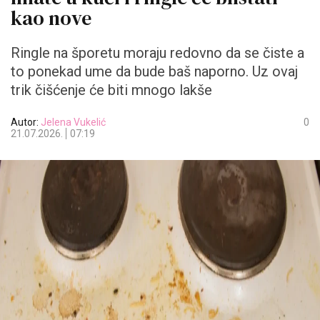
kao nove
Ringle na šporetu moraju redovno da se čiste a
to ponekad ume da bude baš naporno. Uz ovaj
trik čišćenje će biti mnogo lakše
Autor:
Jelena Vukelić
0
21.07.2026.
07:19