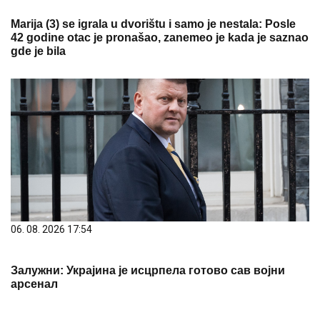
Marija (3) se igrala u dvorištu i samo je nestala: Posle
42 godine otac je pronašao, zanemeo je kada je saznao
gde je bila
06. 08. 2026 17:54
Залужни: Украјина је исцрпела готово сав војни
арсенал