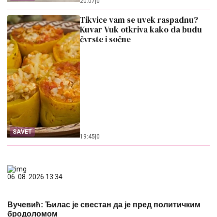
20:07
|
0
Tikvice vam se uvek raspadnu?
Kuvar Vuk otkriva kako da budu
čvrste i sočne
SAVET
19:45
|
0
06. 08. 2026 13:34
Вучевић: Ђилас је свестан да је пред политичким
бродоломом