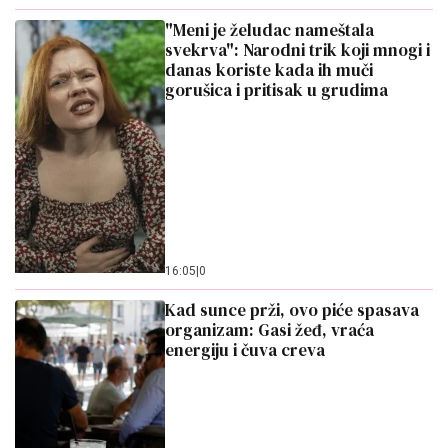
"Meni je želudac nameštala
svekrva": Narodni trik koji mnogi i
danas koriste kada ih muči
gorušica i pritisak u grudima
16:05
|
0
Kad sunce prži, ovo piće spasava
organizam: Gasi žeđ, vraća
energiju i čuva creva