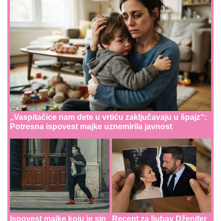
„Vaspitačice nam dete u vrtiću zaključavaju u špajz“:
Potresna ispovest majke uznemirila javnost
Ispovest majke koju je sin
Recept za ljubav Dženifer