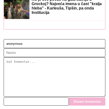
Grockoj? Najveća imena u čast "kralja
hleba" - Karleuša, Tipšin, pa onda
Institucija
Ostavi komentar