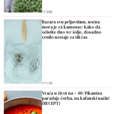
17:39
|
0
Razara svu prljavštinu, noćna
mora je za kamenac: Kako da
očistite dno wc šolje, dosadno
crnilo nestaje za tili čas
17:11
|
0
Vraća u život na + 40: Pikantna
paradajz čorba, na kafanski način!
(RECEPT)