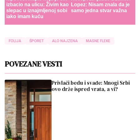
izbacio na ulicu: Živim kao
Lopez: Nisam znala da je
slepac u iznajmljenoj sobi
samo jedna stvar važna
iako imam kuću
FOLIJA
ŠPORET
ALO NAJZENA
MASNE FLEKE
POVEZANE VESTI
Privlači bedu i svađe: Mnogi Srbi
ovo drže ispred vrata, a vi?