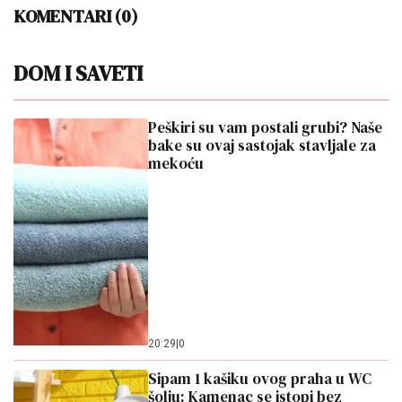
KOMENTARI (0)
DOM I SAVETI
Peškiri su vam postali grubi? Naše
bake su ovaj sastojak stavljale za
mekoću
20:29
|
0
Sipam 1 kašiku ovog praha u WC
šolju: Kamenac se istopi bez