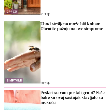
OPREZ!
21:12
|
0
Ubod stršljena može biti koban:
Obratite pažnju na ove simptome
SIMPTOMI
20:50
|
0
Peškiri su vam postali grubi? Naše
bake su ovaj sastojak stavljale za
mekoću