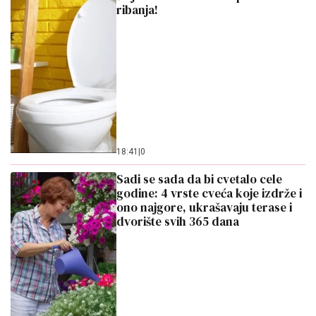
ribanja!
18:41
|
0
Sadi se sada da bi cvetalo cele
godine: 4 vrste cveća koje izdrže i
ono najgore, ukrašavaju terase i
dvorište svih 365 dana