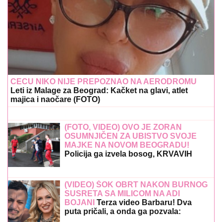
CECU NIKO NIJE PREPOZNAO NA AERODROMU
Leti iz Malage za Beograd: Kačket na glavi, atlet
majica i naočare (FOTO)
(FOTO, VIDEO) OVO JE ZORAN
OSUMNJIČEN ZA UBISTVO SVOJE
MAJKE NA NOVOM BEOGRADU!
Policija ga izvela bosog, KRVAVIH
nogu sa lisicama na rukama, ušao u
kola Hitne pomoći
(VIDEO) ŠOK OBRT NAKON BURNOG
SUSRETA SA MILICOM NA ADI
BOJANI
Terza video Barbaru! Dva
puta pričali, a onda ga pozvala:
"Upisaću se kao otac"