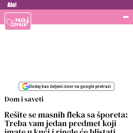
Vesti
Najžena
Dodaj kao željeni izvor na google pretrazi
Dom i saveti
Rešite se masnih fleka sa šporeta:
Treba vam jedan predmet koji
imate u kući i ringle će blistati