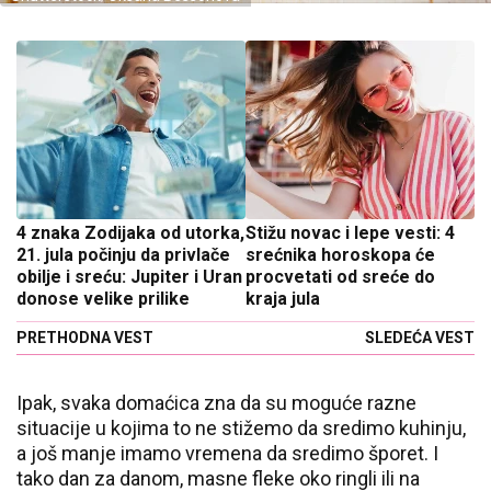
4 znaka Zodijaka od utorka,
Stižu novac i lepe vesti: 4
21. jula počinju da privlače
srećnika horoskopa će
obilje i sreću: Jupiter i Uran
procvetati od sreće do
donose velike prilike
kraja jula
PRETHODNA VEST
SLEDEĆA VEST
Ipak, svaka domaćica zna da su moguće razne
situacije u kojima to ne stižemo da sredimo kuhinju,
a još manje imamo vremena da sredimo šporet. I
tako dan za danom, masne fleke oko ringli ili na