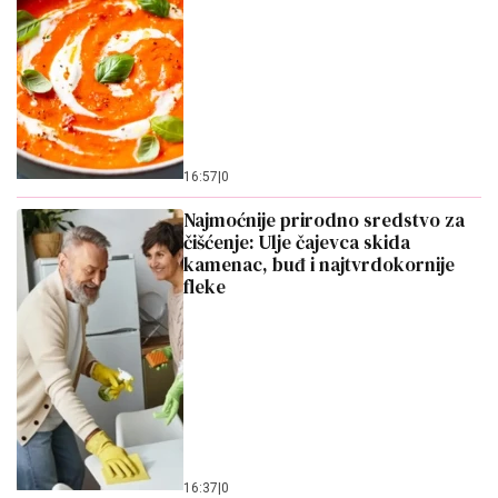
16:57
|
0
Najmoćnije prirodno sredstvo za
čišćenje: Ulje čajevca skida
kamenac, buđ i najtvrdokornije
fleke
16:37
|
0