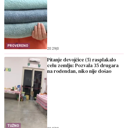
PROVERENO
20:29
|
0
Pitanje devojčice (5) rasplakalo
celu zemlju: Pozvala 35 drugara
na rođendan, niko nije došao
TUŽNO