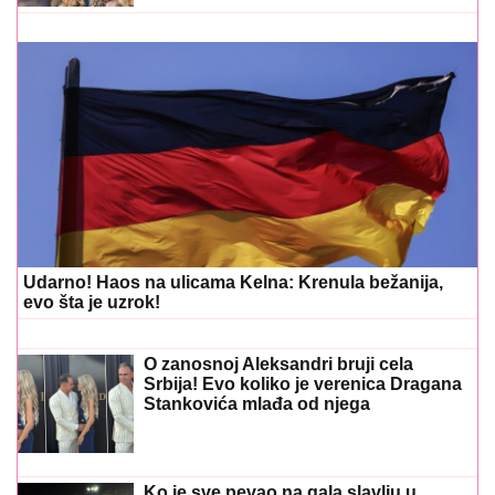
Udarno! Haos na ulicama Kelna: Krenula bežanija,
evo šta je uzrok!
O zanosnoj Aleksandri bruji cela
Srbija! Evo koliko je verenica Dragana
Stankovića mlađa od njega
Ko je sve pevao na gala slavlju u