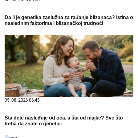
Da li je genetika zaslužna za rađanje blizanaca? Istina o
naslednim faktorima i blizanačkoj trudnoći
05. 08. 2026 06:45
Šta dete nasleđuje od oca, a šta od majke? Sve što
treba da znate o genetici