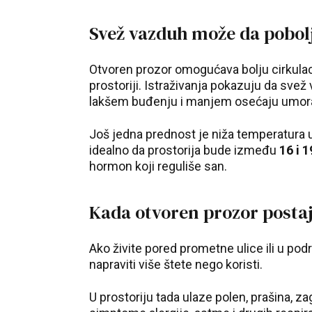
Svež vazduh može da pobol
Otvoren prozor omogućava bolju cirkulac
prostoriji. Istraživanja pokazuju da sve
lakšem buđenju i manjem osećaju umora
Još jedna prednost je niža temperatura u
idealno da prostorija bude između
16 i 
hormon koji reguliše san.
Kada otvoren prozor posta
Ako živite pored prometne ulice ili u p
napraviti više štete nego koristi.
U prostoriju tada ulaze polen, prašina, z