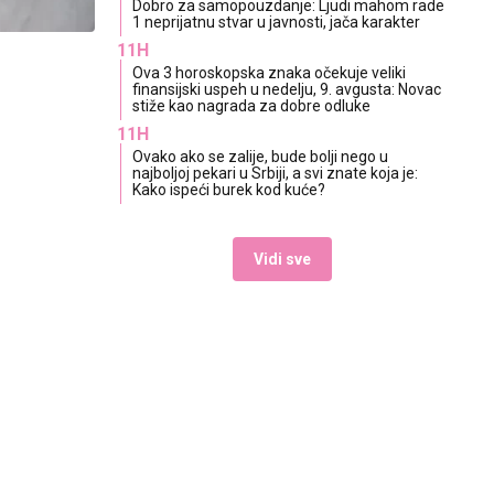
Dobro za samopouzdanje: Ljudi mahom rade
1 neprijatnu stvar u javnosti, jača karakter
11H
Ova 3 horoskopska znaka očekuje veliki
finansijski uspeh u nedelju, 9. avgusta: Novac
stiže kao nagrada za dobre odluke
11H
Ovako ako se zalije, bude bolji nego u
najboljoj pekari u Srbiji, a svi znate koja je:
Kako ispeći burek kod kuće?
Vidi sve