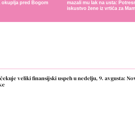
a okuplja pred Bogom
mazali mu lak na usta: Potres
iskustvo žene iz vrtića za Ma
kuje veliki finansijski uspeh u nedelju, 9. avgusta: No
ke