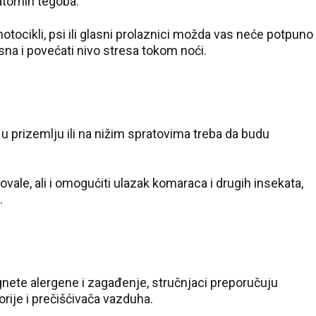
atornih tegoba.
otocikli, psi ili glasni prolaznici možda vas neće potpuno
sna i povećati nivo stresa tokom noći.
u prizemlju ili na nižim spratovima treba da budu
vale, ali i omogućiti ulazak komaraca i drugih insekata,
.
egnete alergene i zagađenje, stručnjaci preporučuju
rije i prečišćivača vazduha.