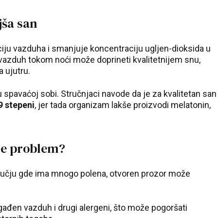
jša san
iju vazduha i smanjuje koncentraciju ugljen-dioksida u
ž vazduh tokom noći može doprineti kvalitetnijem snu,
 ujutru.
 spavaćoj sobi. Stručnjaci navode da je za kvalitetan san
19 stepeni
, jer tada organizam lakše proizvodi melatonin,
je problem?
odručju gde ima mnogo polena, otvoren prozor može
agađen vazduh i drugi alergeni, što može pogoršati