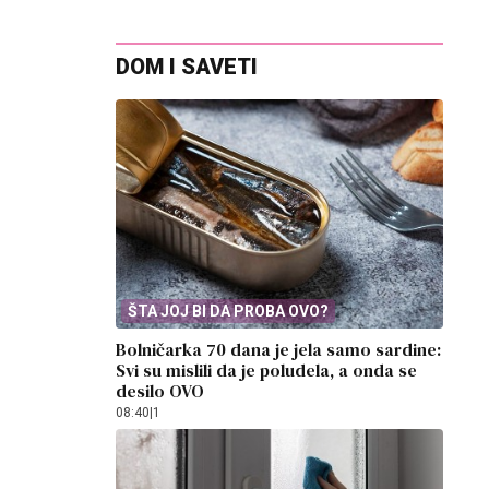
DOM I SAVETI
ŠTA JOJ BI DA PROBA OVO?
Bolničarka 70 dana je jela samo sardine:
Svi su mislili da je poludela, a onda se
desilo OVO
08:40
|
1