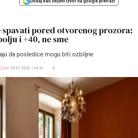
Dodaj kao željeni izvor na google pretrazi
me spavati pored otvorenog prozora:
polju i +40, ne sme
aju da posledice mogu biti ozbiljne
Ćorić
09.07.2026.
09:31
0