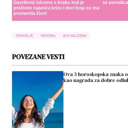
Gavrilović iskreno o braku koji je
se porodic
preživeo najveću krizu i deci koja su mu
promenila život
ZDRAVLJE
VRUĆINA
ALO NAJZENA
POVEZANE VESTI
Ova 3 horoskopska znaka oče
kao nagrada za dobre odlu