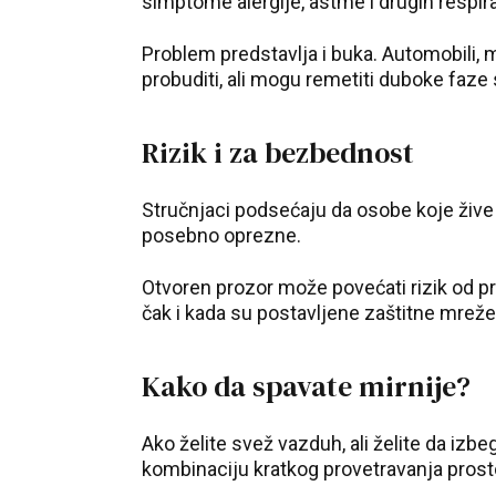
simptome alergije, astme i drugih respir
Problem predstavlja i buka. Automobili, m
probuditi, ali mogu remetiti duboke faze 
Rizik i za bezbednost
Stručnjaci podsećaju da osobe koje žive 
posebno oprezne.
Otvoren prozor može povećati rizik od pro
čak i kada su postavljene zaštitne mreže
Kako da spavate mirnije?
Ako želite svež vazduh, ali želite da izb
kombinaciju kratkog provetravanja prosto