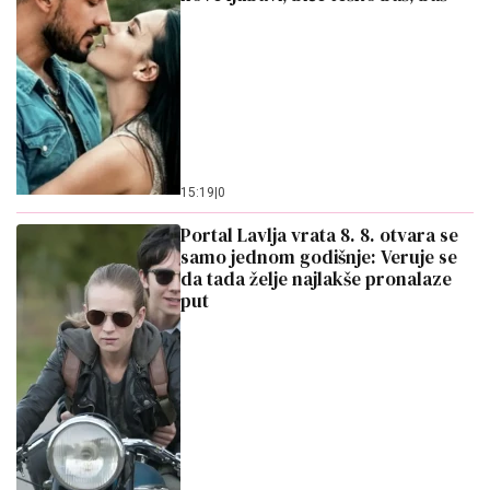
12:58
|
0
Bivša ljubav kuca na vrata: Ovi
horoskopski znakovi dobijaju
drugu šansu, evo šta će to značiti
za njih