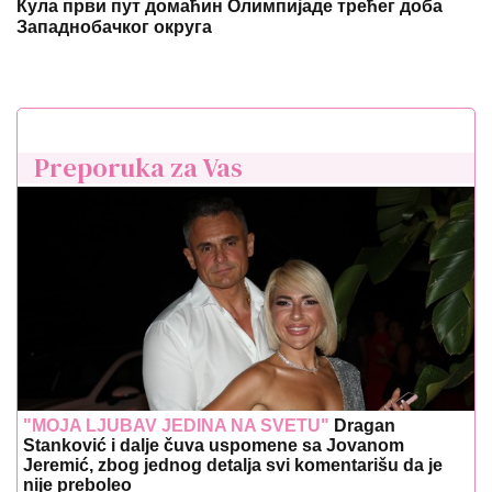
Kulići" (VIDEO)
(FOTO) DARKO LAZIĆ I KATARINA
UŽIVAJU U DVORCU
Supruga pevača
pokazala u kakvom luksuzu se
baškare, a ispred ogroman bazen
Napravila kolaps u organizmu: Maja Marinković je
zloupotrebila lek čije je korišćenje strogo propisano