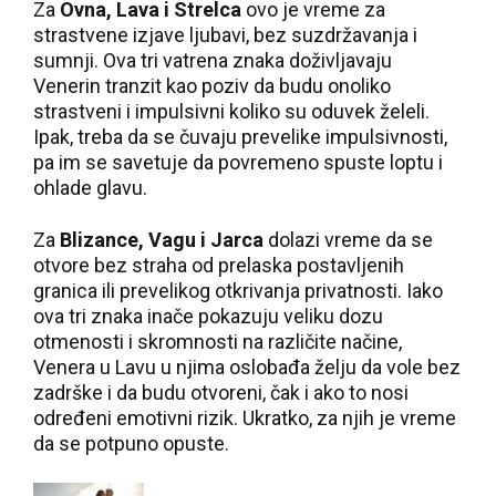
Za
Ovna, Lava i Strelca
ovo je vreme za
strastvene izjave ljubavi, bez suzdržavanja i
sumnji. Ova tri vatrena znaka doživljavaju
Venerin tranzit kao poziv da budu onoliko
strastveni i impulsivni koliko su oduvek želeli.
Ipak, treba da se čuvaju prevelike impulsivnosti,
pa im se savetuje da povremeno spuste loptu i
ohlade glavu.
Za
Blizance, Vagu i Jarca
dolazi vreme da se
otvore bez straha od prelaska postavljenih
granica ili prevelikog otkrivanja privatnosti. Iako
ova tri znaka inače pokazuju veliku dozu
otmenosti i skromnosti na različite načine,
Venera u Lavu u njima oslobađa želju da vole bez
zadrške i da budu otvoreni, čak i ako to nosi
određeni emotivni rizik. Ukratko, za njih je vreme
da se potpuno opuste.