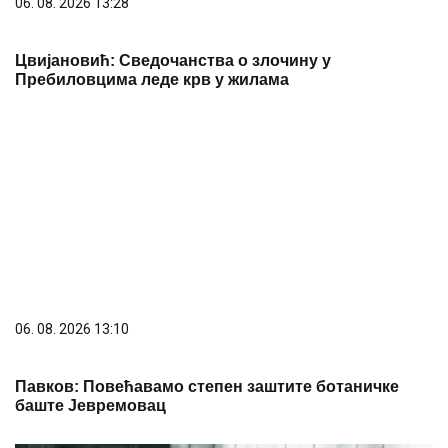
06. 08. 2026 09:39
Marija (3) se igrala u dvorištu i samo je nestala: Posle
42 godine otac je pronašao, zanemeo je kada je saznao
gde je bila
23. 07. 2026 12:47