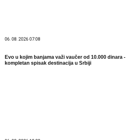
06. 08. 2026 13:10
Павков: Повећавамо степен заштите ботаничке
баште Јевремовац