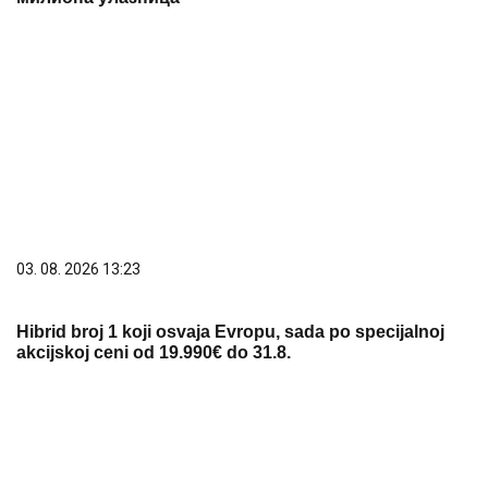
06. 08. 2026 07:08
Evo u kojim banjama važi vaučer od 10.000 dinara -
kompletan spisak destinacija u Srbiji
06. 08. 2026 13:28
Цвијановић: Сведочанства о злочину у
Пребиловцима леде крв у жилама