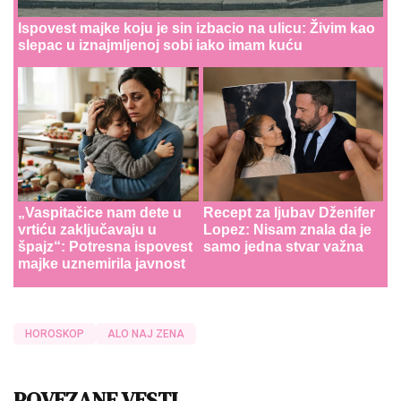
Ispovest majke koju je sin izbacio na ulicu: Živim kao
slepac u iznajmljenoj sobi iako imam kuću
„Vaspitačice nam dete u
Recept za ljubav Dženifer
vrtiću zaključavaju u
Lopez: Nisam znala da je
špajz“: Potresna ispovest
samo jedna stvar važna
majke uznemirila javnost
HOROSKOP
ALO NAJ ZENA
POVEZANE VESTI