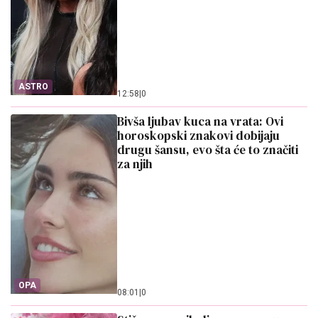
ASTRO
12:58
|
0
Bivša ljubav kuca na vrata: Ovi
horoskopski znakovi dobijaju
drugu šansu, evo šta će to značiti
za njih
OPA
08:01
|
0