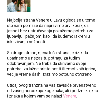
Najbolja strana Venere u Lavu ogleda se u tome
što nam pomaže da napravimo prvi korak, da
jasno i bez ustručavanja pokažemo potrebu za
ljubavlju i pažnjom, kao i da budemo iskreni u
iskazivanju nežnosti.
Sa druge strane, njena loša strana je rizik da
upadnemo u nezasitu potragu za tuđim
odobravanjem. Ne treba da skrivamo svoje
potrebe iza lažne pristojnosti ili emotivnih igrica,
već je vreme da ih izrazimo potpuno otvoreno.
Uticaj ovog tranzita na vas zavisiće prvenstveno
od vašeg horoskopskog znaka, ali i podznaka, kao
i znaka u kojem vam se nalazi
Venera
.