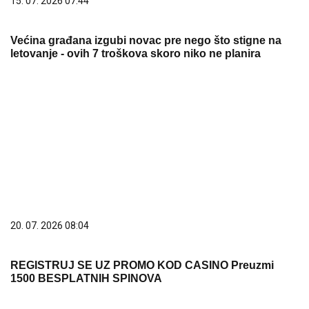
06. 08. 2026 09:04
Вучић честитао Дан рудара: Рударство опстаје као
један од стубова привреде
06. 08. 2026 07:02
После скоро 60 сати непрекидне борбе
локализован пожар у Габровници