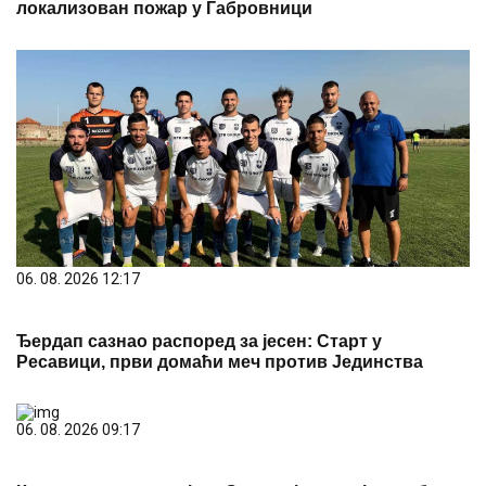
Preporuka za Vas
"MOJA LJUBAV JEDINA NA SVETU"
Dragan
Stanković i dalje čuva uspomene sa Jovanom
Jeremić, zbog jednog detalja svi komentarišu da je
nije preboleo
"IMALI SMO RASPRAVU"
Terza
progovorio o susretu sa Milicom u
Crnoj Gori: "Zamera mi što nisam
ostao uz njih, ne treba da budemo