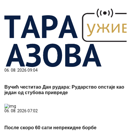
06. 08. 2026 12:17
Ђердап сазнао распоред за јесен: Старт у
Ресавици, први домаћи меч против Јединства
06. 08. 2026 09:17
Кула први пут домаћин Олимпијаде трећег доба
Западнобачког округа