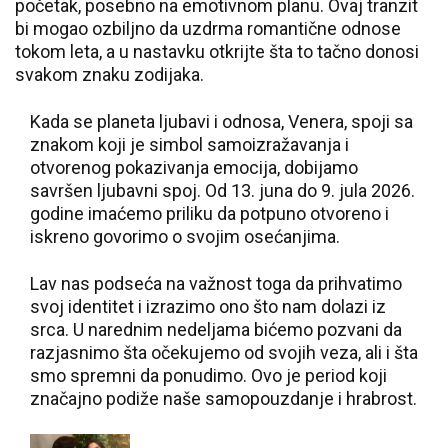
početak, posebno na emotivnom planu. Ovaj tranzit
bi mogao ozbiljno da uzdrma romantične odnose
tokom leta, a u nastavku otkrijte šta to tačno donosi
svakom znaku zodijaka.
Kada se planeta ljubavi i odnosa, Venera, spoji sa
znakom koji je simbol samoizražavanja i
otvorenog pokazivanja emocija, dobijamo
savršen ljubavni spoj. Od 13. juna do 9. jula 2026.
godine imaćemo priliku da potpuno otvoreno i
iskreno govorimo o svojim osećanjima.
Lav nas podseća na važnost toga da prihvatimo
svoj identitet i izrazimo ono što nam dolazi iz
srca. U narednim nedeljama bićemo pozvani da
razjasnimo šta očekujemo od svojih veza, ali i šta
smo spremni da ponudimo. Ovo je period koji
značajno podiže naše samopouzdanje i hrabrost.