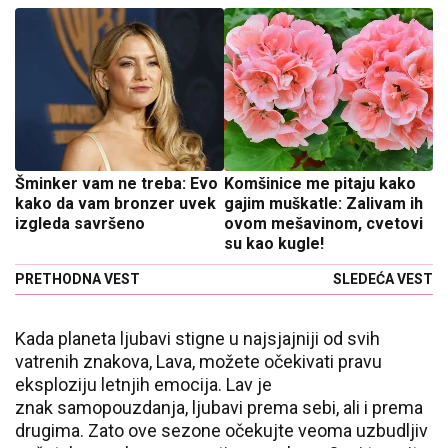
Šminker vam ne treba: Evo
Komšinice me pitaju kako
kako da vam bronzer uvek
gajim muškatle: Zalivam ih
izgleda savršeno
ovom mešavinom, cvetovi
su kao kugle!
PRETHODNA VEST
SLEDEĆA VEST
Kada planeta ljubavi stigne u najsjajniji od svih
vatrenih znakova, Lava, možete očekivati pravu
eksploziju letnjih emocija. Lav je
znak samopouzdanja, ljubavi prema sebi, ali i prema
drugima. Zato ove sezone očekujte veoma uzbudljiv