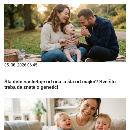
05. 08. 2026 06:45
Šta dete nasleđuje od oca, a šta od majke? Sve što
treba da znate o genetici
06. 08. 2026 06:38
Da li je genetika zaslužna za rađanje blizanaca? Istina o
naslednim faktorima i blizanačkoj trudnoći