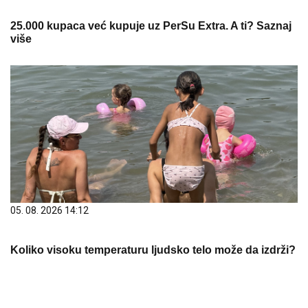
05. 08. 2026 14:12
Koliko visoku temperaturu ljudsko telo može da izdrži?
05. 08. 2026 15:45
Сазнања „Политике”: Ко је поставио замку
Митрополиту Методију у Горњем Заостру