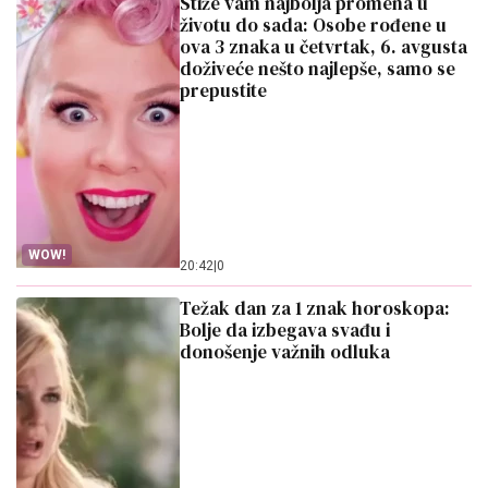
Stiže vam najbolja promena u
životu do sada: Osobe rođene u
ova 3 znaka u četvrtak, 6. avgusta
doživeće nešto najlepše, samo se
prepustite
WOW!
20:42
|
0
Težak dan za 1 znak horoskopa:
Bolje da izbegava svađu i
donošenje važnih odluka