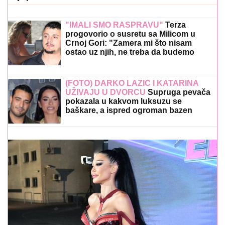
FUDBALERU DEMOLIRAN "BENTLI"
Drama u Beogradu: Skupocenom
vozilu razbijena stakla u privatnoj
garaži luksuznog naselja
Ljubimac navijača se vraća u Zvezdu?
Ovo je istina o dolasku velikog
pojačanja