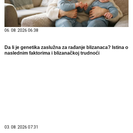
03. 08. 2026 07:31
25.000 kupaca već kupuje uz PerSu Extra. A ti? Saznaj
više