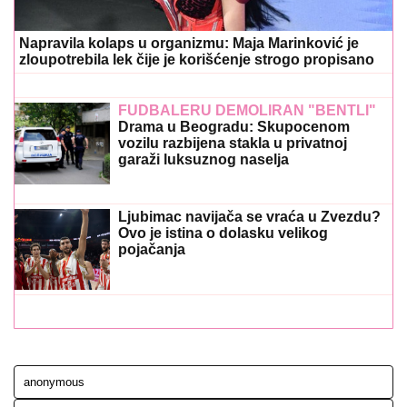
Ostavi komentar
KOMENTARI (0)
HOROSKOP
Nema veze da li ste u vezi ili
braku, ili slobodni: 1 horoskopski
znak mora da bira između stare i
nove ljubavi, biće teško baš, baš