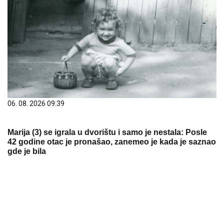
Letnje večeri u gradu više nisu rezervisane za vikend:
Zašto sve više ljudi bira večeru koja se spontano
pretvori u druženje
15. 07. 2026 07:44
Većina građana izgubi novac pre nego što stigne na
letovanje - ovih 7 troškova skoro niko ne planira