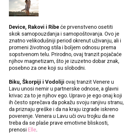
Device, Rakovi i Ribe
će prvenstveno osetiti
skok samopouzdanja i samopoštovanja. Ovo je
znatno velikodušniji period okrenut uživanju, ali i
promeni životnog stila i boljem odnosu prema
sopstvenom telu. Prirodno, ovaj tranzit pojačaće
njihov magnetizam, što je izuzetno dobar znak,
posebno za one koji su slobodni.
Biku, Škorpiji i Vodoliji
ovaj tranzit Venere u
Lavu unosi nemir u partnerske odnose, a glavni
krivac za to je njihov ego. Upravo je
ego onaj koji
ih često sprečava da pokažu svoju ranjivu stranu,
da priznaju greške i da na kraju izgrade iskreno
poverenje. Venera u Lavu uči ovu trojku da ne
treba da se plaše prave emotivne bliskosti,
prenosi
Elle
.