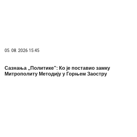
09. 07. 2026 09:20
Komfor po meri klijenata: nova linija paketa ALTA
banke
06. 08. 2026 13:41
"Експо 2027" расписао набавку за штампу два
милиона улазница