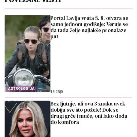
Portal Lavlja vrata 8. 8. otvara se
samo jednom godišnje: Veruje se
da tada želje najlakše pronalaze
put
ASTROLOGIJA
13:25
|
0
Bez ljutnje, ali ova 3 znaka uvek
dobiju sve što požele! Dok se
drugi grče i muče, oni lako dođu
do komfora