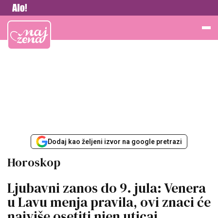
Vesti
Najžena
Dodaj kao željeni izvor na google pretrazi
Horoskop
Ljubavni zanos do 9. jula: Venera
u Lavu menja pravila, ovi znaci će
najviše osetiti njen uticaj