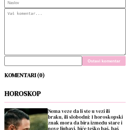
15:19
|
0
Portal Lavlja vrata 8. 8. otvara se
samo jednom godišnje: Veruje se
da tada želje najlakše pronalaze
put
13:25
|
0
Bez ljutnje, ali ova 3 znaka uvek
dobiju sve što požele! Dok se
drugi grče i muče, oni lako dođu
do komfora