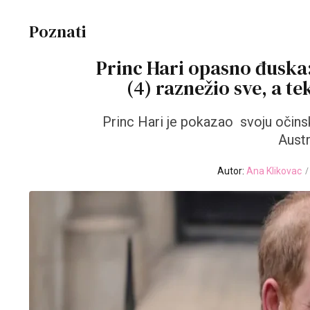
Poznati
Princ Hari opasno đuska
(4) raznežio sve, a 
Princ Hari je pokazao svoju očin
Austr
Autor:
Ana Klikovac
/