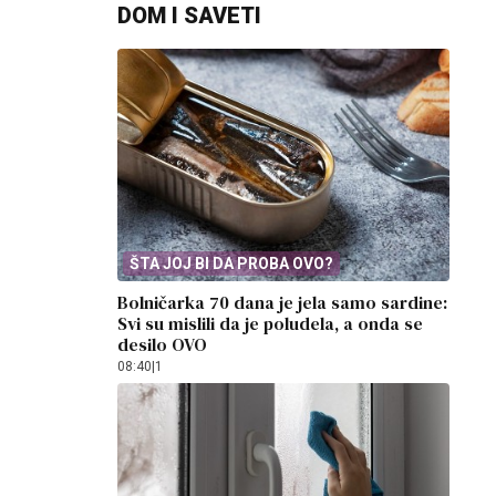
DOM I SAVETI
ŠTA JOJ BI DA PROBA OVO?
Bolničarka 70 dana je jela samo sardine:
Svi su mislili da je poludela, a onda se
desilo OVO
08:40
|
1