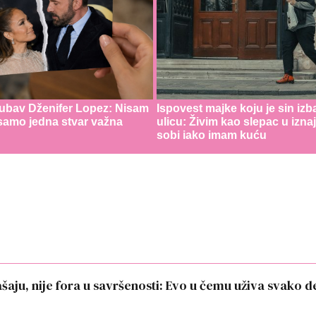
jubav Dženifer Lopez: Nisam
Ispovest majke koju je sin izb
 samo jedna stvar važna
ulicu: Živim kao slepac u izna
sobi iako imam kuću
aju, nije fora u savršenosti: Evo u čemu uživa svako d