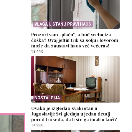
VLAGA U STANU PRAVI HAOS
Prozori vam „plaču“, a buđ vreba iza
ćoška? Ovaj jeftin trik sa solju i lovorom
može da zaustavi haos već večeras!
13:44
|
0
NOSTALGIJA
Ovako je izgledao svaki stan u
Jugoslaviji: Svi gledaju u jedan detalj
pored troseda, da li ste ga imali u kući?
14:28
|
0