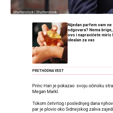
Shutterstock | Shutterstock
Nijedan parfem vam ne
odgovara? Nema brige, 
ovo i napravićete miris k
idealan za vas
PRETHODNA VEST
Princ Hari je pokazao svoju očinsku stra
Megan Markl.
Tokom četvrtog i poslednjeg dana njihovo
par je plovio oko Sidnejskog zaliva zajedn