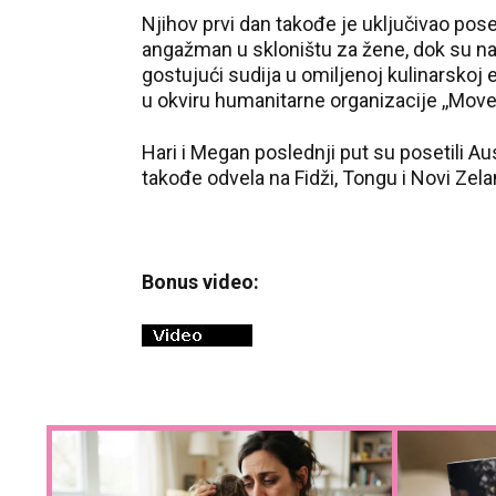
Njihov prvi dan takođe je uključivao pos
angažman u skloništu za žene, dok su n
gostujući sudija u omiljenoj kulinarskoj e
u okviru humanitarne organizacije ,,Mov
Hari i Megan poslednji put su posetili Aus
takođe odvela na Fidži, Tongu i Novi Zela
Bonus video: