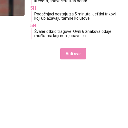
kreveta, spavaćete kao beba!
5H
Podočnjaci nestaju za 5 minuta: Jeftini trikovi
koji ublažavaju tamne kolutove
5H
Švaler otkrio tragove: Ovih 6 znakova odaje
muškarca koji ima ljubavnicu
Vidi sve