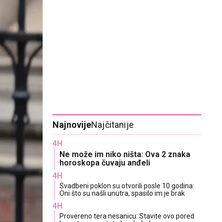
Najnovije
Najčitanije
4H
Ne može im niko ništa: Ova 2 znaka
horoskopa čuvaju anđeli
4H
Svadbeni poklon su otvorili posle 10 godina:
Oni što su našli unutra, spasilo im je brak
4H
Provereno tera nesanicu: Stavite ovo pored