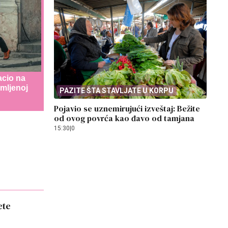
acio na
jmljenoj
PAZITE ŠTA STAVLJATE U KORPU
Pojavio se uznemirujući izveštaj: Bežite
od ovog povrća kao đavo od tamjana
15:30
|
0
ete