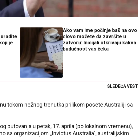
Ako vam ime počinje baš na ovo
uradite
slovo možete da završite u
oji je
zatvoru: Inicijali otkrivaju kakva
budućnost vas čeka
SLEDEĆA VEST
nu tokom nežnog trenutka prilikom posete Australiji sa
g putovanja u petak, 17. aprila (po lokalnom vremenu),
o sa organizacijom ,,Invictus Australia", australijskim