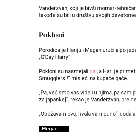
Vanderzvan, koji je bivši mornar-tehničar
takođe su bili u društvu svojih devetomes
Pokloni
Porodica je Hariju i Megan uručila po jed
„G’Day Harry“.
Pokloni su nasmejali
par
, a Hari je prime
Smugglers'!“ misleći na kupaće gaće.
„Pa, već smo vas videli u njima, pa sam p
za japanke]“, rekao je Vanderzvan, pre neg
„Obožavam ovo, hvala vam puno“, dodala