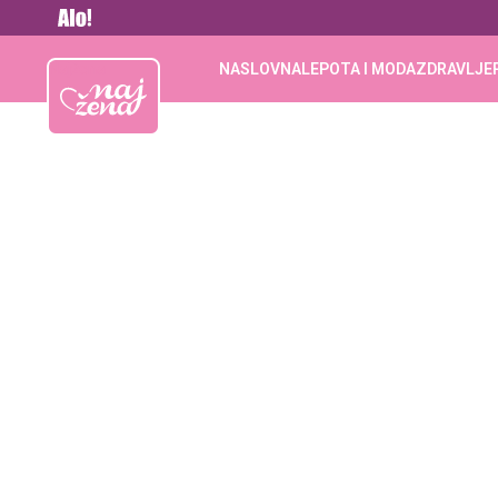
Vesti
Najžena
NASLOVNA
LEPOTA I MODA
ZDRAVLJE