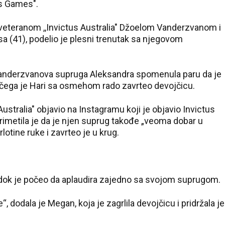
us Games".
veteranom ,,Invictus Australia" Džoelom Vanderzvanom i
 (41), podelio je plesni trenutak sa njegovom
 Vanderzvanova supruga Aleksandra spomenula paru da je
 čega je Hari sa osmehom rado zavrteo devojčicu.
 Australia" objavio na Instagramu koji je objavio Invictus
primetila je da je njen suprug takođe „veoma dobar u
lotine ruke i zavrteo je u krug.
 dok je počeo da aplaudira zajedno sa svojom suprugom.
“, dodala je Megan, koja je zagrlila devojčicu i pridržala je