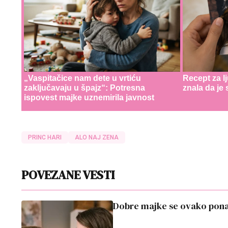
„Vaspitačice nam dete u vrtiću
Recept za l
zaključavaju u špajz“: Potresna
znala da je
ispovest majke uznemirila javnost
PRINC HARI
ALO NAJ ZENA
POVEZANE VESTI
Dobre majke se ovako ponaš