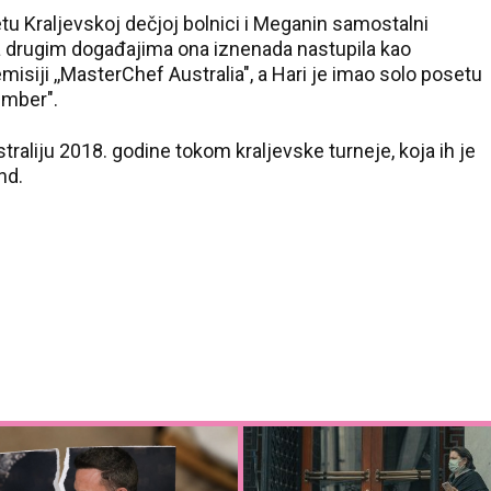
etu Kraljevskoj dečjoj bolnici i Meganin samostalni
a drugim događajima ona iznenada nastupila kao
misiji ,,MasterChef Australia", a Hari je imao solo posetu
ember".
traliju 2018. godine tokom kraljevske turneje, koja ih je
nd.