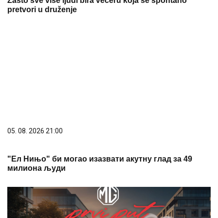
Zašto sve više ljudi bira večeru koja se spontano
pretvori u druženje
05. 08. 2026 21:00
"Ел Нињо" би могао изазвати акутну глад за 49
милиона људи