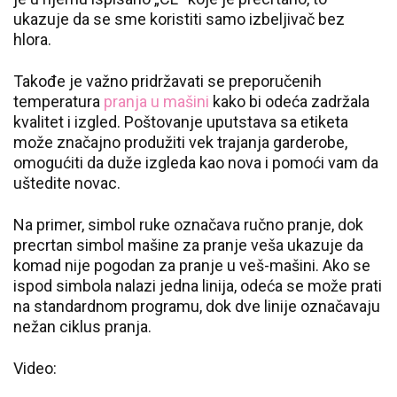
ukazuje da se sme koristiti samo izbeljivač bez
hlora.
Takođe je važno pridržavati se preporučenih
temperatura
pranja u mašini
kako bi odeća zadržala
kvalitet i izgled. Poštovanje uputstava sa etiketa
može značajno produžiti vek trajanja garderobe,
omogućiti da duže izgleda kao nova i pomoći vam da
uštedite novac.
Na primer, simbol ruke označava ručno pranje, dok
precrtan simbol mašine za pranje veša ukazuje da
komad nije pogodan za pranje u veš-mašini. Ako se
ispod simbola nalazi jedna linija, odeća se može prati
na standardnom programu, dok dve linije označavaju
nežan ciklus pranja.
Video: