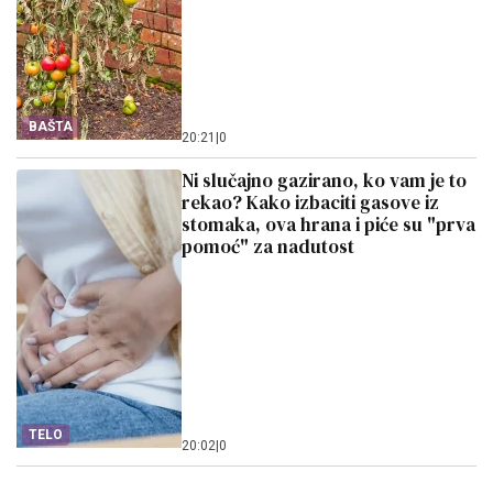
BAŠTA
20:21
|
0
Ni slučajno gazirano, ko vam je to
rekao? Kako izbaciti gasove iz
stomaka, ova hrana i piće su "prva
pomoć" za nadutost
TELO
20:02
|
0