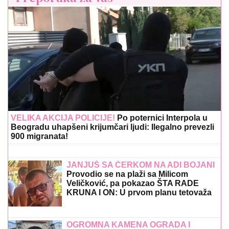
VELIKA AKCIJA POLICIJE!
Po poternici Interpola u
Beogradu uhapšeni krijumčari ljudi: Ilegalno prevezli
900 migranata!
JANJUŠ SA ĆERKOM NA ADI BOJANI
Provodio se na plaži sa Milicom
Veličković, pa pokazao ŠTA RADE
KRUNA I ON: U prvom planu tetovaža
koju je posvetio naslednici (FOTO)
OGROMNA KAMENA OGRADA I