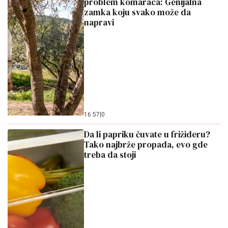
problem komaraca: Genijalna
zamka koju svako može da
napravi
16:57
|
0
Da li papriku čuvate u frižideru?
Tako najbrže propada, evo gde
treba da stoji