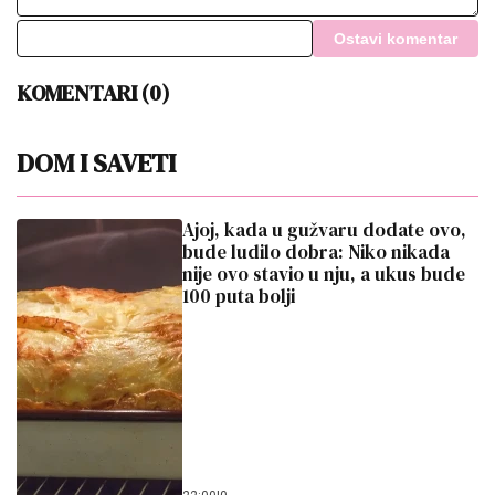
Ostavi komentar
KOMENTARI (0)
DOM I SAVETI
Ajoj, kada u gužvaru dodate ovo,
bude ludilo dobra: Niko nikada
nije ovo stavio u nju, a ukus bude
100 puta bolji