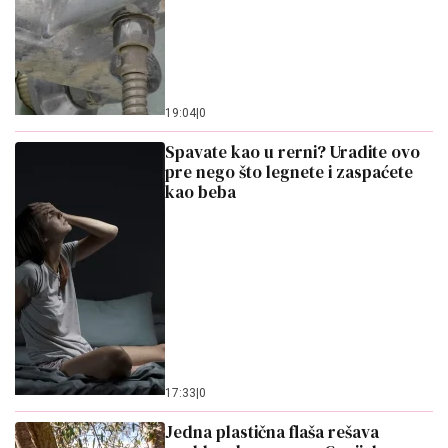
19:04
|
0
Spavate kao u rerni? Uradite ovo
pre nego što legnete i zaspaćete
kao beba
17:33
|
0
Jedna plastična flaša rešava