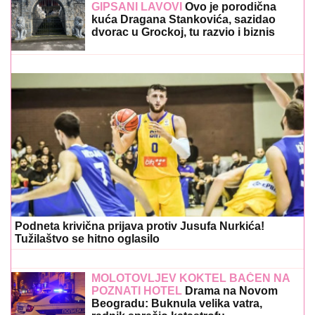
GIPSANI LAVOVI
Ovo je porodična
kuća Dragana Stankovića, sazidao
dvorac u Grockoj, tu razvio i biznis
(VIDEO)
Podneta krivična prijava protiv Jusufa Nurkića!
Tužilaštvo se hitno oglasilo
MOLOTOVLJEV KOKTEL BAČEN NA
POZNATI HOTEL
Drama na Novom
Beogradu: Buknula velika vatra,