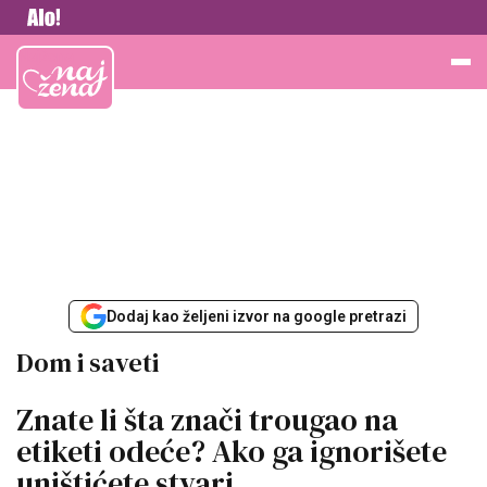
Vesti
Najžena
Dodaj kao željeni izvor na google pretrazi
Dom i saveti
Znate li šta znači trougao na
etiketi odeće? Ako ga ignorišete
uništićete stvari