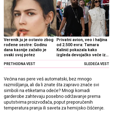
Verenik ju je ostavio zbog
Privatni avion, veo i haljina
rođene sestre: Godinu
od 2.500 evra: Tamara
dana kasnije zažalio je
Kalinić pokazala kako
svaki svoj potez
izgleda devojačko veče iz
snova
PRETHODNA VEST
SLEDEĆA VEST
Većina nas pere veš automatski, bez mnogo
razmišljanja, ali da li znate šta zapravo znače svi
simboli na etiketama odeće? Mnogi komadi
garderobe zahtevaju posebno održavanje prema
uputstvima proizvođača, poput preporučenih
temperatura pranja ili saveta za hemijsko čišćenje.