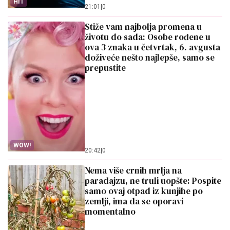
HIT
21:01
|
0
Stiže vam najbolja promena u
životu do sada: Osobe rođene u
ova 3 znaka u četvrtak, 6. avgusta
doživeće nešto najlepše, samo se
prepustite
WOW!
20:42
|
0
Nema više crnih mrlja na
paradajzu, ne truli uopšte: Pospite
samo ovaj otpad iz kunjihe po
zemlji, ima da se oporavi
momentalno