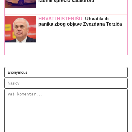
radnik sprečio katastrofu
HRVATI HISTERIŠU:
Uhvatila ih
panika zbog objave Zvezdana Terzića