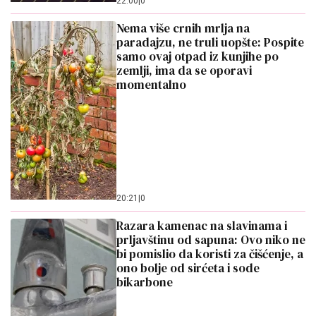
22:00
|
0
Nema više crnih mrlja na
paradajzu, ne truli uopšte: Pospite
samo ovaj otpad iz kunjihe po
zemlji, ima da se oporavi
momentalno
20:21
|
0
Razara kamenac na slavinama i
prljavštinu od sapuna: Ovo niko ne
bi pomislio da koristi za čišćenje, a
ono bolje od sirćeta i sode
bikarbone