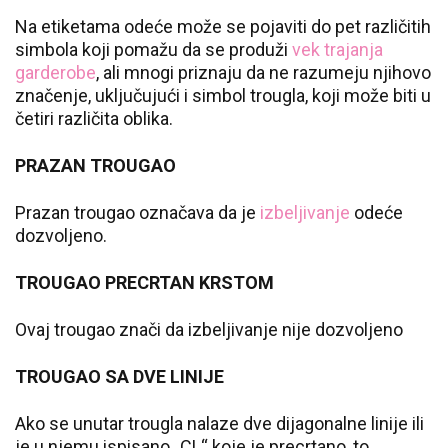
Na etiketama odeće može se pojaviti do pet različitih
simbola koji pomažu da se produži
vek trajanja
garderobe
, ali mnogi priznaju da ne razumeju njihovo
značenje, uključujući i simbol trougla, koji može biti u
četiri različita oblika.
PRAZAN TROUGAO
Prazan trougao označava da je
izbeljivanje
odeće
dozvoljeno.
TROUGAO PRECRTAN KRSTOM
Ovaj trougao znači da izbeljivanje nije dozvoljeno
TROUGAO SA DVE LINIJE
Ako se unutar trougla nalaze dve dijagonalne linije ili
je u njemu ispisano „CL“ koje je precrtano, to