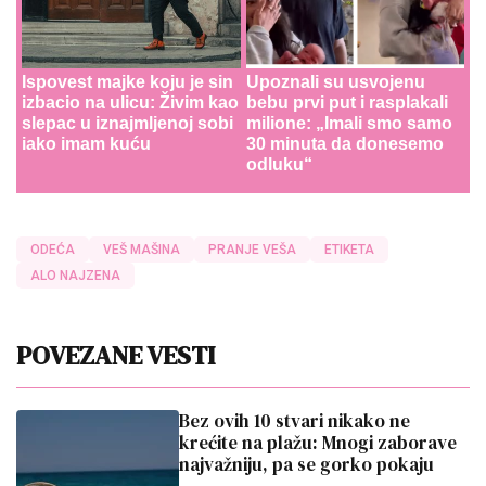
Ispovest majke koju je sin
Upoznali su usvojenu
izbacio na ulicu: Živim kao
bebu prvi put i rasplakali
slepac u iznajmljenoj sobi
milione: „Imali smo samo
iako imam kuću
30 minuta da donesemo
odluku“
ODEĆA
VEŠ MAŠINA
PRANJE VEŠA
ETIKETA
ALO NAJZENA
POVEZANE VESTI
Bez ovih 10 stvari nikako ne
krećite na plažu: Mnogi zaborave
najvažniju, pa se gorko pokaju