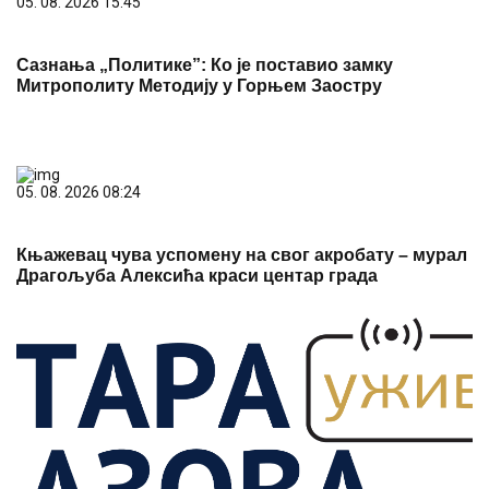
05. 08. 2026 15:45
Сазнања „Политике”: Ко је поставио замку
Митрополиту Методију у Горњем Заостру
05. 08. 2026 08:24
Књажевац чува успомену на свог акробату – мурал
Драгoљуба Алексића краси центар града