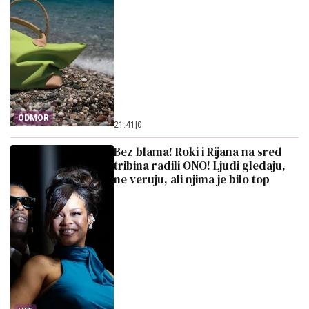
ODMOR
21:41
|
0
Bez blama! Roki i Rijana na sred
tribina radili ONO! Ljudi gledaju,
ne veruju, ali njima je bilo top