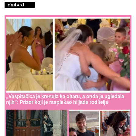
„Vaspitačica je krenula ka oltaru, a onda je ugledala
njih“: Prizor koji je rasplakao hiljade roditelja