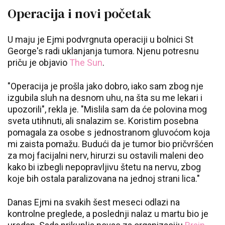
Operacija i novi početak
U maju je Ejmi podvrgnuta operaciji u bolnici St
George's radi uklanjanja tumora. Njenu potresnu
priču je objavio
The Sun
.
"Operacija je prošla jako dobro, iako sam zbog nje
izgubila sluh na desnom uhu, na šta su me lekari i
upozorili", rekla je. "Mislila sam da će polovina mog
sveta utihnuti, ali snalazim se. Koristim posebna
pomagala za osobe s jednostranom gluvoćom koja
mi zaista pomažu. Budući da je tumor bio pričvršćen
za moj facijalni nerv, hirurzi su ostavili maleni deo
kako bi izbegli nepopravljivu štetu na nervu, zbog
koje bih ostala paralizovana na jednoj strani lica."
Danas Ejmi na svakih šest meseci odlazi na
kontrolne preglede, a poslednji nalaz u martu bio je