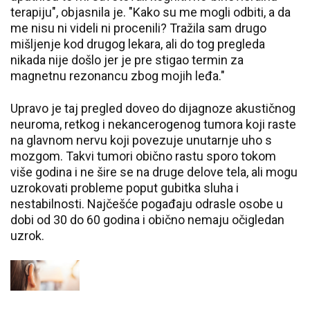
terapiju", objasnila je. "Kako su me mogli odbiti, a da
me nisu ni videli ni procenili? Tražila sam drugo
mišljenje kod drugog lekara, ali do tog pregleda
nikada nije došlo jer je pre stigao termin za
magnetnu rezonancu zbog mojih leđa."
Upravo je taj pregled doveo do dijagnoze akustičnog
neuroma, retkog i nekancerogenog tumora koji raste
na glavnom nervu koji povezuje unutarnje uho s
mozgom. Takvi tumori obično rastu sporo tokom
više godina i ne šire se na druge delove tela, ali mogu
uzrokovati probleme poput gubitka sluha i
nestabilnosti. Najčešće pogađaju odrasle osobe u
dobi od 30 do 60 godina i obično nemaju očigledan
uzrok.