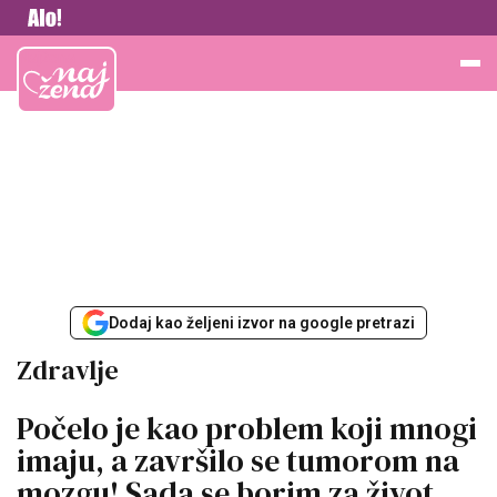
Vesti
Najžena
Dodaj kao željeni izvor na google pretrazi
Zdravlje
Počelo je kao problem koji mnogi
imaju, a završilo se tumorom na
mozgu! Sada se borim za život