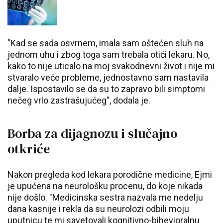
"Kad se sada osvrnem, imala sam oštećen sluh na
jednom uhu i zbog toga sam trebala otići lekaru. No,
kako to nije uticalo na moj svakodnevni život i nije mi
stvaralo veće probleme, jednostavno sam nastavila
dalje. Ispostavilo se da su to zapravo bili simptomi
nečeg vrlo zastrašujućeg", dodala je.
Borba za dijagnozu i slučajno
otkriće
Nakon pregleda kod lekara porodične medicine, Ejmi
je upućena na neurološku procenu, do koje nikada
nije došlo. "Medicinska sestra nazvala me nedelju
dana kasnije i rekla da su neurolozi odbili moju
uputnicu te mi savetovali kognitivno-bihevioralnu