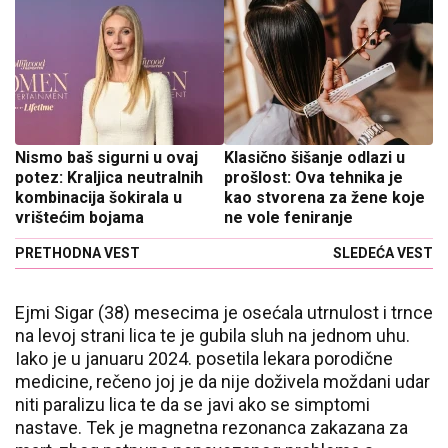
Nismo baš sigurni u ovaj
Klasično šišanje odlazi u
potez: Kraljica neutralnih
prošlost: Ova tehnika je
kombinacija šokirala u
kao stvorena za žene koje
vrištećim bojama
ne vole feniranje
PRETHODNA VEST
SLEDEĆA VEST
Ejmi Sigar (38) mesecima je osećala utrnulost i trnce
na levoj strani lica te je gubila sluh na jednom uhu.
Iako je u januaru 2024. posetila lekara porodične
medicine, rečeno joj je da nije doživela moždani udar
niti paralizu lica te da se javi ako se simptomi
nastave. Tek je magnetna rezonanca zakazana za