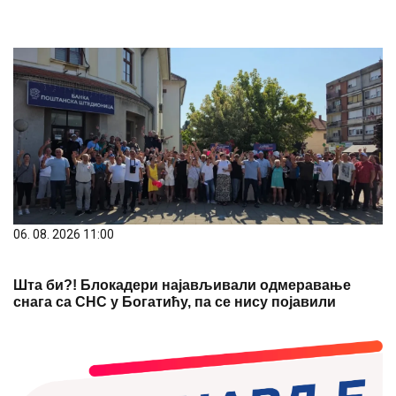
06. 08. 2026 11:00
Шта би?! Блокадери најављивали одмеравање
снага са СНС у Богатићу, па се нису појавили