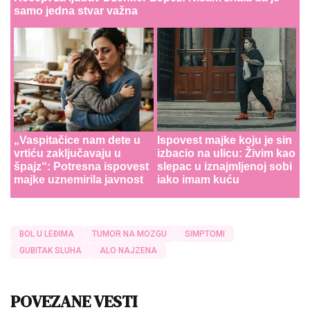
samo jedna stvar važna
„Vaspitačice nam dete u
Ispovest majke koju je sin
vrtiću zaključavaju u
izbacio na ulicu: Živim kao
špajz“: Potresna ispovest
slepac u iznajmljenoj sobi
majke uznemirila javnost
iako imam kuću
BOL U LEĐIMA
TUMOR NA MOZGU
SIMPTOMI
GUBITAK SLUHA
ALO NAJZENA
POVEZANE VESTI