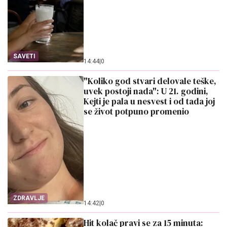
SAVETI
14:44
|
0
"Koliko god stvari delovale teške,
uvek postoji nada": U 21. godini,
Kejti je pala u nesvest i od tada joj
se život potpuno promenio
ZDRAVLJE
14:42
|
0
Hit kolač pravi se za 15 minuta: