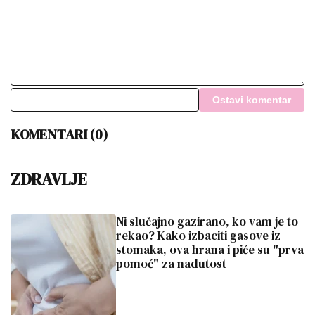
Ostavi komentar
KOMENTARI (0)
ZDRAVLJE
Ni slučajno gazirano, ko vam je to
rekao? Kako izbaciti gasove iz
stomaka, ova hrana i piće su "prva
pomoć" za nadutost