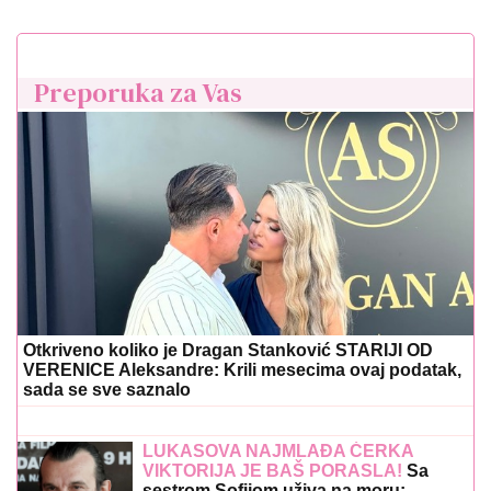
Preporuka za Vas
Otkriveno koliko je Dragan Stanković STARIJI OD
VERENICE Aleksandre: Krili mesecima ovaj podatak,
sada se sve saznalo
LUKASOVA NAJMLAĐA ĆERKA
VIKTORIJA JE BAŠ PORASLA!
Sa
sestrom Sofijom uživa na moru: