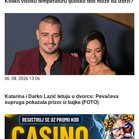
Koliko visoku temperaturu ljudsko telo može da izdrži?
06. 08. 2026 13:06
Katarina i Darko Lazić letuju u dvorcu: Pevačeva
supruga pokazala prizor iz bajke (FOTO)