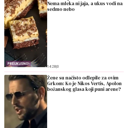
Nema mleka ni jaja, a ukus vodi na
sedmo nebo
PREUKUSNO!
14:28
|
0
Žene su načisto odlepile za ovim
Grkom: Ko je Nikos Vertis, Apolon
božanskog glasa koji puni arene?