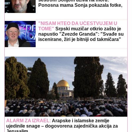
Ponosna mama Sonja pokazala fotke,
puno joj srce
"NISAM HTEO DA UČESTVUJEM U
TOME"
Srpski muzičar otkrio zašto je
napustio "Zvezde Granda": "Svađe su
iscenirane, žiri je bitniji od takmičara"
ALARM ZA IZRAEL:
Arapske i islamske zemlje
ujedinile snage – dogovorena zajednička akcija za
Jerusalim