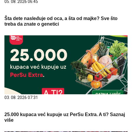
05. 08. 2026 06:45
Šta dete nasleđuje od oca, a šta od majke? Sve što
treba da znate o genetici
03. 08. 2026 07:31
25.000 kupaca već kupuje uz PerSu Extra. A ti? Saznaj
više