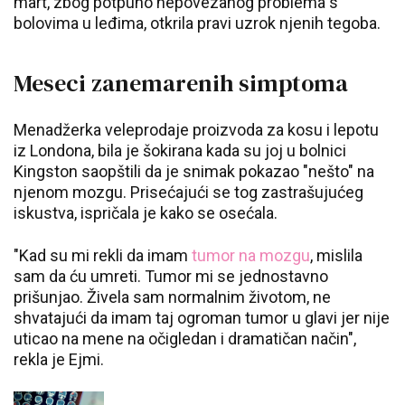
mart, zbog potpuno nepovezanog problema s
bolovima u leđima, otkrila pravi uzrok njenih tegoba.
Meseci zanemarenih simptoma
Menadžerka veleprodaje proizvoda za kosu i lepotu
iz Londona, bila je šokirana kada su joj u bolnici
Kingston saopštili da je snimak pokazao "nešto" na
njenom mozgu. Prisećajući se tog zastrašujućeg
iskustva, ispričala je kako se osećala.
"Kad su mi rekli da imam
tumor na mozgu
, mislila
sam da ću umreti. Tumor mi se jednostavno
prišunjao. Živela sam normalnim životom, ne
shvatajući da imam taj ogroman tumor u glavi jer nije
uticao na mene na očigledan i dramatičan način",
rekla je Ejmi.