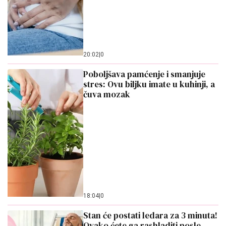
20:02
|
0
Poboljšava pamćenje i smanjuje
stres: Ovu biljku imate u kuhinji, a
čuva mozak
18:04
|
0
Stan će postati ledara za 3 minuta!
Ovako ćete ga rashladiti posle