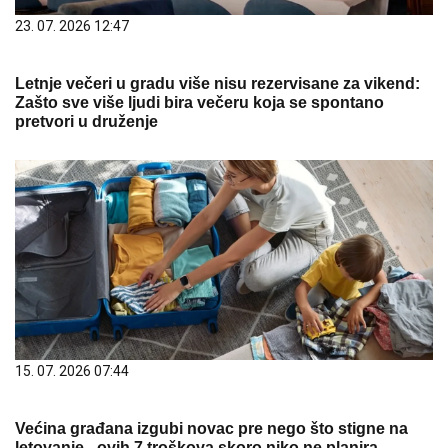
23. 07. 2026 12:47
Letnje večeri u gradu više nisu rezervisane za vikend:
Zašto sve više ljudi bira večeru koja se spontano
pretvori u druženje
15. 07. 2026 07:44
Većina građana izgubi novac pre nego što stigne na
letovanje - ovih 7 troškova skoro niko ne planira