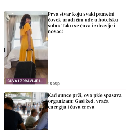
Prva stvar koju svaki pametni
čovek uradi čim uđe u hotelsku
sobu: Tako se čuva i zdravlje i
novac!
ČUVA I ZDRAVLJE I
15:05
|
0
NOVAC
Kad sunce prži, ovo piće spasava
organizam: Gasi žeđ, vraća
energiju i čuva creva