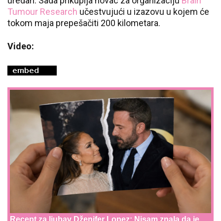
uredan. Sada prikuplja novac za organizaciju
Brain
Tumour Research
učestvujući u izazovu u kojem će
tokom maja prepešačiti 200 kilometara.
Video:
Recept za ljubav Dženifer Lopez: Nisam znala da je