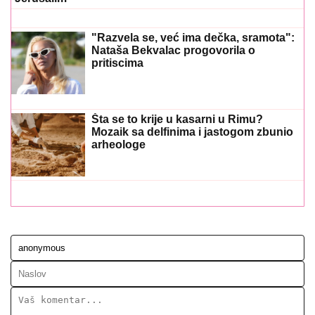
"Razvela se, već ima dečka, sramota":
Nataša Bekvalac progovorila o
pritiscima
Šta se to krije u kasarni u Rimu?
Mozaik sa delfinima i jastogom zbunio
arheologe