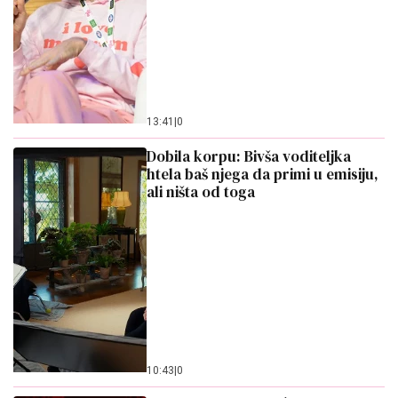
13:41
|
0
Dobila korpu: Bivša voditeljka
htela baš njega da primi u emisiju,
ali ništa od toga
10:43
|
0