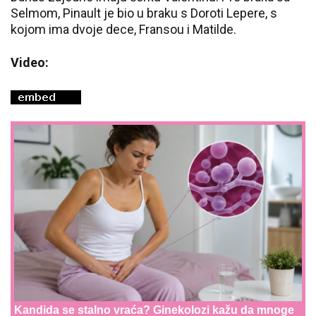
Selmom, Pinault je bio u braku s Doroti Lepere, s
kojom ima dvoje dece,
Fransou i Matilde.
Video:
Kandida se stalno vraća? Ginekolozi kažu da mnoge