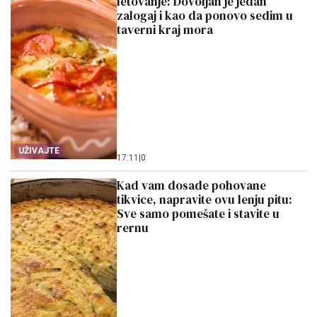
letovanje: Dovoljan je jedan
zalogaj i kao da ponovo sedim u
taverni kraj mora
UŽIVAJTE
17:11
|
0
Kad vam dosade pohovane
tikvice, napravite ovu lenju pitu:
Sve samo pomešate i stavite u
rernu