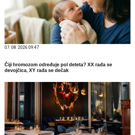
07. 08. 2026 09:47
Čiji hromozom određuje pol deteta? XX rađa se
devojčica, XY rađa se dečak