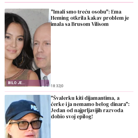
"Imali smo treću osobu": Ema
Heming otkrila kakav problem je
imala sa Brusom Vilisom
BILO JE
18:32
|
0
KOMPLIKOVANO NA
POČETKU
"Švalerku kiti dijamantima, a
ćerke i ja nemamo belog dinara":
Jedan od najprljavijih razvoda
dobio svoj epilog!