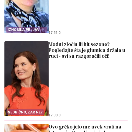
IZNOSILA PRLJAV
17:51
|
0
VEŠ!
Modni zločin ili hit sezone?
Pogledajte šta je glumica držala u
ruci - svi su razgoračili oči!
NEOBIČNO, ZAR NE?
17:30
|
0
Ovo grčko jelo me uvek vrati na