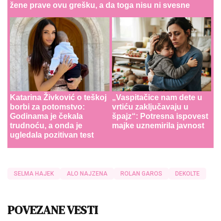
žene prave ovu grešku, a da toga nisu ni svesne
Katarina Živković o teškoj
„Vaspitačice nam dete u
borbi za potomstvo:
vrtiću zaključavaju u
Godinama je čekala
špajz“: Potresna ispovest
trudnoću, a onda je
majke uznemirila javnost
ugledala pozitivan test
SELMA HAJEK
ALO NAJZENA
ROLAN GAROS
DEKOLTE
POVEZANE VESTI