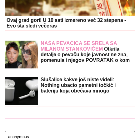
Ovaj grad gori! U 10 sati izmereno već 32 stepena -
Evo šta sledi večeras
NAŠA PEVAČICA SE SRELA SA
MILANOM STANKOVIĆEM
Otkrila
detalje o pevaču koje javnost ne zna,
pomenula i njegov POVRATAK o kom
svi pričaju (VIDEO)
Slušalice kakve još niste videli:
Nothing ubacio pametni točkić i
bateriju koja obećava mnogo