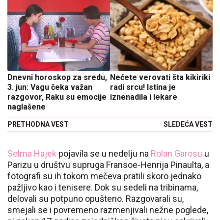
Dnevni horoskop za sredu,
Nećete verovati šta kikiriki
3. jun: Vagu čeka važan
radi srcu! Istina je
razgovor, Raku su emocije
iznenadila i lekare
naglašene
PRETHODNA VEST
SLEDEĆA VEST
Selma Hajek
pojavila se u nedelju na
Rolan Garosu
u
Parizu u društvu supruga
Fransoe-Henrija Pinaulta, a
fotografi su ih tokom mečeva pratili skoro jednako
pažljivo kao i tenisere. Dok su sedeli na tribinama,
delovali su potpuno opušteno. Razgovarali su,
smejali se i povremeno razmenjivali nežne poglede,