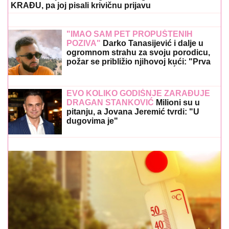
KRAĐU, pa joj pisali krivičnu prijavu
"IMAO SAM PET PROPUŠTENIH
POZIVA"
Darko Tanasijević i dalje u
ogromnom strahu za svoju porodicu,
požar se približio njihovoj kući: "Prva
reč koju sam čuo - IZGOREĆEMO"
EVO KOLIKO GODIŠNJE ZARAĐUJE
DRAGAN STANKOVIĆ
Milioni su u
pitanju, a Jovana Jeremić tvrdi: "U
dugovima je"