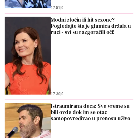
17:51
|
0
Modni zločin ili hit sezone?
Pogledajte šta je glumica držala u
ruci - svi su razgoračili oči!
17:30
|
0
Istraumirana deca: Sve vreme su
bili ovde dok im se otac
samopovređivao u prenosu uživo