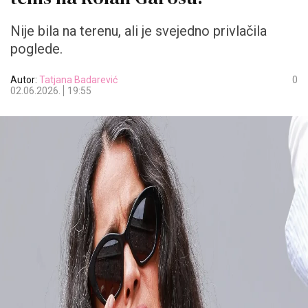
Nije bila na terenu, ali je svejedno privlačila
poglede.
Autor:
Tatjana Badarević
0
02.06.2026.
19:55