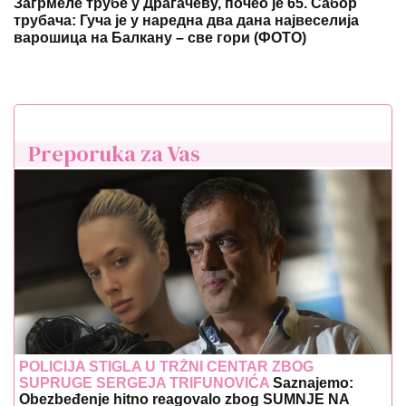
Загрмеле трубе у Драгачеву, почео је 65. Сабор
трубача: Гуча је у наредна два дана највеселија
варошица на Балкану – све гори (ФОТО)
Preporuka za Vas
POLICIJA STIGLA U TRŽNI CENTAR ZBOG
SUPRUGE SERGEJA TRIFUNOVIĆA
Saznajemo:
Obezbeđenje hitno reagovalo zbog SUMNJE NA