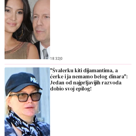
18:32
|
0
"Švalerku kiti dijamantima, a
ćerke i ja nemamo belog dinara":
Jedan od najprljavijih razvoda
dobio svoj epilog!