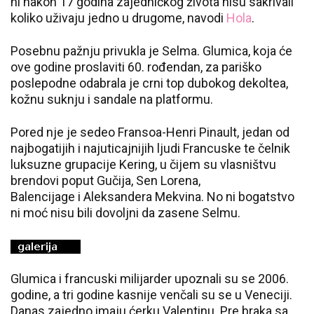
ni nakon 17 godina zajedničkog života nisu sakrivali
koliko uživaju jedno u drugome, navodi
Hola
.
Posebnu pažnju privukla je Selma. Glumica, koja će
ove godine proslaviti 60. rođendan, za pariško
poslepodne odabrala je crni top dubokog dekoltea,
kožnu suknju i sandale na platformu.
Pored nje je sedeo Fransoa-Henri Pinault, jedan od
najbogatijih i najuticajnijih ljudi Francuske te čelnik
luksuzne grupacije Kering, u čijem su vlasništvu
brendovi poput Gučija, Sen Lorena,
Balencijage i Aleksandera Mekvina. No ni bogatstvo
ni moć nisu bili dovoljni da zasene Selmu.
Glumica i francuski milijarder upoznali su se 2006.
godine, a tri godine kasnije venčali su se u Veneciji.
Danas zajedno imaju ćerku Valentinu. Pre braka sa