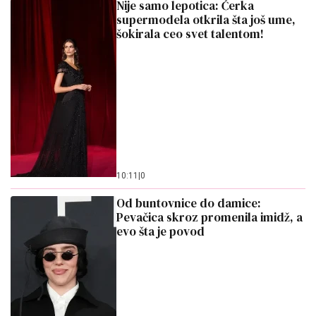
Nije samo lepotica: Ćerka
supermodela otkrila šta još ume,
šokirala ceo svet talentom!
10:11
|
0
Od buntovnice do damice:
Pevačica skroz promenila imidž, a
evo šta je povod