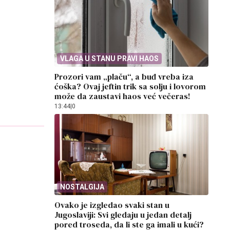
VLAGA U STANU PRAVI HAOS
Prozori vam „plaču“, a buđ vreba iza
ćoška? Ovaj jeftin trik sa solju i lovorom
može da zaustavi haos već večeras!
13:44
|
0
NOSTALGIJA
Ovako je izgledao svaki stan u
Jugoslaviji: Svi gledaju u jedan detalj
pored troseda, da li ste ga imali u kući?