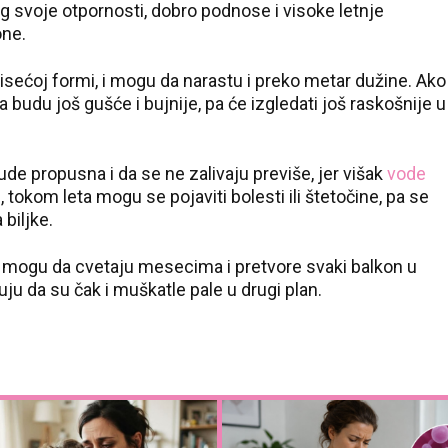
svoje otpornosti, dobro podnose i visoke letnje
one.
u visećoj formi, i mogu da narastu i preko metar dužine. Ako
 budu još gušće i bujnije, pa će izgledati još raskošnije u
ude propusna i da se ne zalivaju previše, jer višak
vode
tokom leta mogu se pojaviti bolesti ili štetočine, pa se
biljke.
e mogu da cvetaju mesecima i pretvore svaki balkon u
u da su čak i muškatle pale u drugi plan.