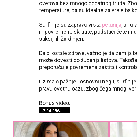
cvetova bez mnogo dodatnog truda. Zbog 
temperature, pa su idealne za vrele balk
Surfinije su zapravo vrsta
petunija
, ali 
ih povremeno skratite, podstaći ćete ih da
saksiji ili žardinjeri.
Da bi ostale zdrave, važno je da zemlja b
može dovesti do žućenja listova. Takođe, 
preporučuje povremena zaštita i kontrola 
Uz malo pažnje i osnovnu negu, surfinij
pravu cvetnu oazu, zbog čega mnogi veruj
Bonus video: