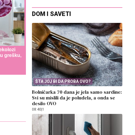
DOM I SAVETI
ekolozi
u grešku,
ŠTA JOJ BI DA PROBA OVO?
Bolničarka 70 dana je jela samo sardine:
Svi su mislili da je poludela, a onda se
desilo OVO
08:40
|
1