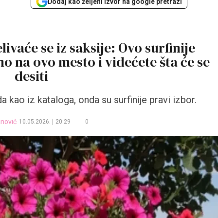
Dodaj kao željeni izvor na google pretrazi
livaće se iz saksije: Ovo surfinije
mo na ovo mesto i videćete šta će se
desiti
da kao iz kataloga, onda su
surfinije
pravi izbor.
anović
10.05.2026.
20:29
0