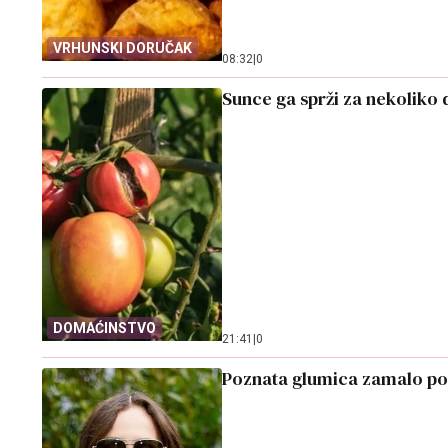
VRHUNSKI DORUČAK
08:32
|
0
Sunce ga sprži za nekoliko 
DOMAĆINSTVO
21:41
|
0
Poznata glumica zamalo pog