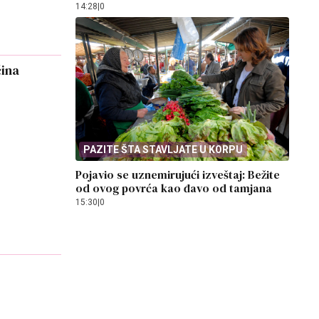
14:28
|
0
ćina
PAZITE ŠTA STAVLJATE U KORPU
Pojavio se uznemirujući izveštaj: Bežite
od ovog povrća kao đavo od tamjana
15:30
|
0