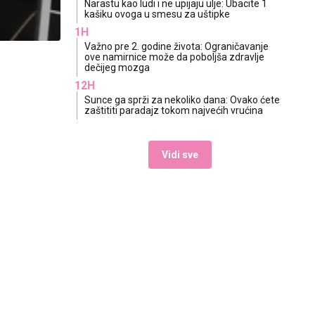
Narastu kao ludi i ne upijaju ulje: Ubacite 1
kašiku ovoga u smesu za uštipke
1H
Važno pre 2. godine života: Ograničavanje
ove namirnice može da poboljša zdravlje
dečijeg mozga
12H
Sunce ga sprži za nekoliko dana: Ovako ćete
zaštititi paradajz tokom najvećih vrućina
Vidi sve