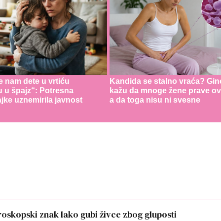
e nam dete u vrtiću
Kandida se stalno vraća? Gin
u u špajz“: Potresna
kažu da mnoge žene prave ov
jke uznemirila javnost
a da toga nisu ni svesne
oroskopski znak lako gubi živce zbog gluposti