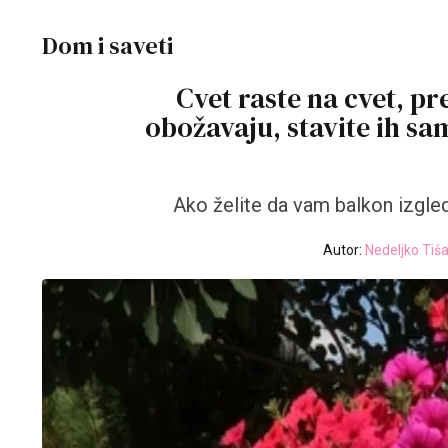
Dom i saveti
Cvet raste na cvet, pre
obožavaju, stavite ih sa
Ako želite da vam balkon izgle
Autor:
Nedeljko Tiš