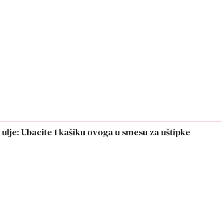
u ulje: Ubacite 1 kašiku ovoga u smesu za uštipke