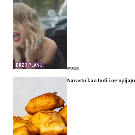
BRZO PLANU
09:02
|
0
Narastu kao ludi i ne upijaj