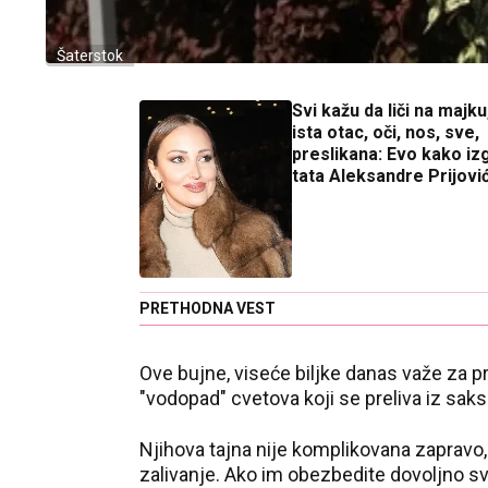
Šaterstok
Svi kažu da liči na majku
ista otac, oči, nos, sve,
preslikana: Evo kako iz
tata Aleksandre Prijovi
PRETHODNA VEST
Ove bujne, viseće biljke danas važe za p
"vodopad" cvetova koji se preliva iz saks
Njihova tajna nije komplikovana zapravo,
zalivanje. Ako im obezbedite dovoljno sv