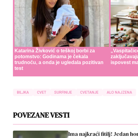
Katarina Živković o teškoj borbi za
„Vaspitačic
potomstvo: Godinama je čekala
zaključavaj
trudnoću, a onda je ugledala pozitivan
ispovest ma
test
BILJKA
CVET
SURFINIJE
CVETANJE
ALO NAJZENA
POVEZANE VESTI
Ima najkraći fitilj! Jedan h