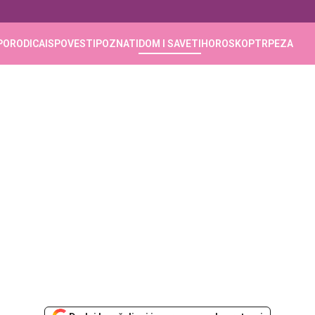
PORODICA
ISPOVESTI
POZNATI
DOM I SAVETI
HOROSKOP
TRPEZA