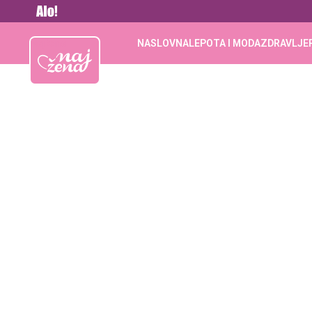
Vesti
Najžena
NASLOVNA
LEPOTA I MODA
ZDRAVLJE