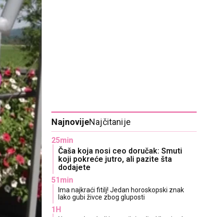
Najnovije
Najčitanije
25min
Čaša koja nosi ceo doručak: Smuti
koji pokreće jutro, ali pazite šta
dodajete
51min
Ima najkraći fitilj! Jedan horoskopski znak
lako gubi živce zbog gluposti
1H