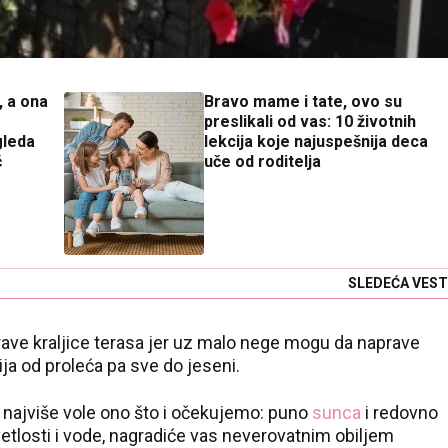
, a ona
Bravo mame i tate, ovo su
preslikali od vas: 10 životnih
gleda
lekcija koje najuspešnija deca
ć
uče od roditelja
SLEDEĆA VEST
rave kraljice terasa jer uz malo nege mogu da naprave
ija od proleća pa sve do jeseni.
 najviše vole ono što i očekujemo: puno
sunca
i redovno
etlosti i vode, nagradiće vas neverovatnim obiljem