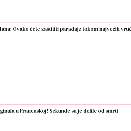
dana: Ovako ćete zaštititi paradajz tokom najvećih vru
inula u Francuskoj! Sekunde su je delile od smrti