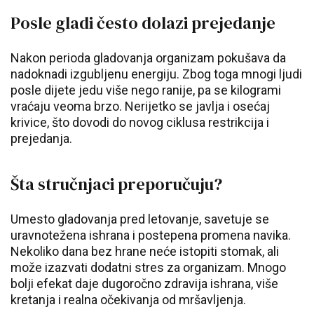
Posle gladi često dolazi prejedanje
Nakon perioda gladovanja organizam pokušava da
nadoknadi izgubljenu energiju. Zbog toga mnogi ljudi
posle dijete jedu više nego ranije, pa se kilogrami
vraćaju veoma brzo. Nerijetko se javlja i osećaj
krivice, što dovodi do novog ciklusa restrikcija i
prejedanja.
Šta stručnjaci preporučuju?
Umesto gladovanja pred letovanje, savetuje se
uravnotežena ishrana i postepena promena navika.
Nekoliko dana bez hrane neće istopiti stomak, ali
može izazvati dodatni stres za organizam. Mnogo
bolji efekat daje dugoročno zdravija ishrana, više
kretanja i realna očekivanja od mršavljenja.