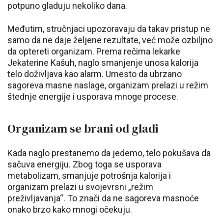
potpuno gladuju nekoliko dana.
Međutim, stručnjaci upozoravaju da takav pristup ne
samo da ne daje željene rezultate, već može ozbiljno
da optereti organizam. Prema rečima lekarke
Jekaterine Kašuh, naglo smanjenje unosa kalorija
telo doživljava kao alarm. Umesto da ubrzano
sagoreva masne naslage, organizam prelazi u režim
štednje energije i usporava mnoge procese.
Organizam se brani od gladi
Kada naglo prestanemo da jedemo, telo pokušava da
sačuva energiju. Zbog toga se usporava
metabolizam, smanjuje potrošnja kalorija i
organizam prelazi u svojevrsni „režim
preživljavanja“. To znači da ne sagoreva masnoće
onako brzo kako mnogi očekuju.