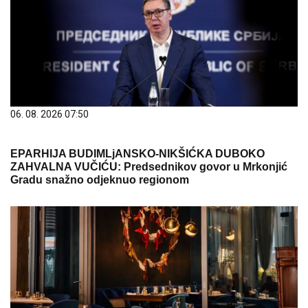
06. 08. 2026 07:50
EPARHIJA BUDIMLjANSKO-NIKŠIĆKA DUBOKO
ZAHVALNA VUČIĆU: Predsednikov govor u Mrkonjić
Gradu snažno odjeknuo regionom