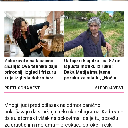
Zaboravite na klasično
Ustaje u 5 ujutru i sa 87 ne
šišanje: Ova tehnika daje
ispušta motiku iz ruke:
prirodniji izgled i frizuru
Baka Matija ima jasnu
koja izgleda dobro bez
poruku za mlade, „Noćne
feniranja
lokale bih zatvorila u
PRETHODNA VEST
SLEDEĆA VEST
ponoć“
Mnogi ljudi pred odlazak na odmor panično
pokušavaju da smršaju nekoliko kilograma. Kada vide
da su stomak i višak na bokovima i dalje tu, posežu
za drastičnim merama – preskaču obroke ili čak