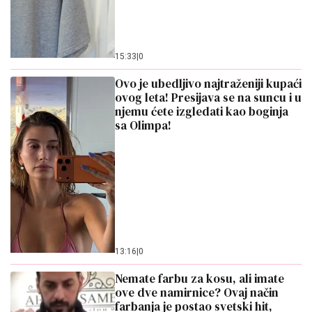
15:33
|
0
Ovo je ubedljivo najtraženiji kupaći
ovog leta! Presijava se na suncu i u
njemu ćete izgledati kao boginja
sa Olimpa!
13:16
|
0
Nemate farbu za kosu, ali imate
ove dve namirnice? Ovaj način
farbanja je postao svetski hit,