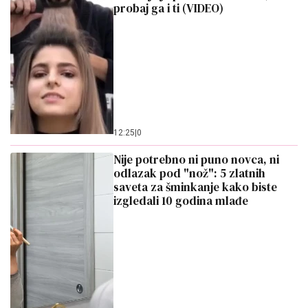
probaj ga i ti (VIDEO)
12:25
|
0
Nije potrebno ni puno novca, ni
odlazak pod "nož": 5 zlatnih
saveta za šminkanje kako biste
izgledali 10 godina mlađe