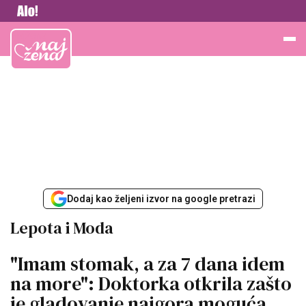
Vesti
Najžena
Dodaj kao željeni izvor na google pretrazi
Lepota i Moda
"Imam stomak, a za 7 dana idem
na more": Doktorka otkrila zašto
je gladovanje najgora moguća