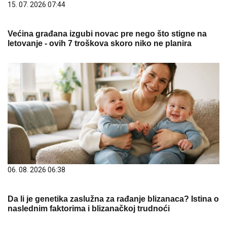
15. 07. 2026 07:44
Većina građana izgubi novac pre nego što stigne na
letovanje - ovih 7 troškova skoro niko ne planira
06. 08. 2026 06:38
Da li je genetika zaslužna za rađanje blizanaca? Istina o
naslednim faktorima i blizanačkoj trudnoći