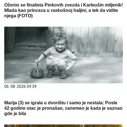
Oženio se finalista Pinkovih zvezda i Karleušin miljenik!
Mlada kao princeza u raskošnoj haljini, a tek da vidite
njega (FOTO)
06. 08. 2026 09:39
Marija (3) se igrala u dvorištu i samo je nestala: Posle
42 godine otac je pronašao, zanemeo je kada je saznao
gde je bila