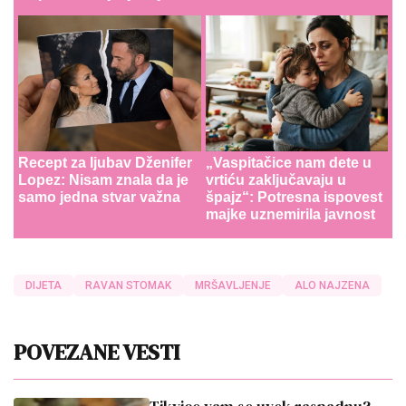
Recept za ljubav Dženifer
„Vaspitačice nam dete u
Lopez: Nisam znala da je
vrtiću zaključavaju u
samo jedna stvar važna
špajz“: Potresna ispovest
majke uznemirila javnost
DIJETA
RAVAN STOMAK
MRŠAVLJENJE
ALO NAJZENA
POVEZANE VESTI