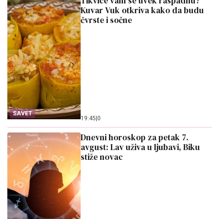
Tikvice vam se uvek raspadnu?
Kuvar Vuk otkriva kako da budu
čvrste i sočne
SAVET
19:45
|
0
Dnevni horoskop za petak 7.
avgust: Lav uživa u ljubavi, Biku
stiže novac