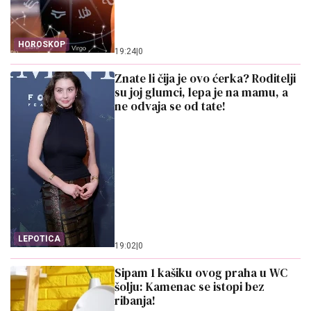
HOROSKOP
19:24
|
0
Znate li čija je ovo ćerka? Roditelji
su joj glumci, lepa je na mamu, a
ne odvaja se od tate!
LEPOTICA
19:02
|
0
Sipam 1 kašiku ovog praha u WC
šolju: Kamenac se istopi bez
ribanja!