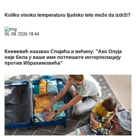
Koliko visoku temperaturu ljudsko telo može da izdrži?
06. 08. 2026 18:44
Кнежевић изазвао Спајића и већину: "Ако Олуја
није била у ваше име потпишите интерпелацију
против Ибрахимовића"