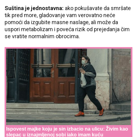
Suština je jednostavna:
ako pokušavate da smršate
tik pred more, gladovanje vam verovatno neće
pomoći da izgubite masne naslage, ali može da
uspori metabolizam i poveća rizik od prejedanja čim
se vratite normalnim obrocima.
Ispovest majke koju je sin izbacio na ulicu: Živim kao
slepac u iznajmljenoj sobi iako imam kuću