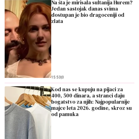
Na šta je mirisala sultanija Hurem?
Jedan sastojak danas svima
dostupan je bio dragoceniji od
zlata
15:53
|
0
Kod nas se kupuju na pijaci za
400, 500 dinara, a stranci daju
bogatstvo za njih: Najpopularnije
majce leta 2026. godine, skroz su
od pamuka