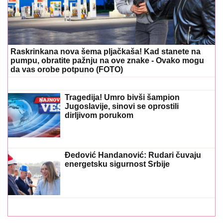
Raskrinkana nova šema pljačkaša! Kad stanete na
pumpu, obratite pažnju na ove znake - Ovako mogu
da vas orobe potpuno (FOTO)
Tragedija! Umro bivši šampion
Jugoslavije, sinovi se oprostili
dirljivom porukom
Đedović Handanović: Rudari čuvaju
energetsku sigurnost Srbije