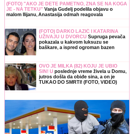
(FOTO) "AKO JE DETE PAMETNO, ZNA SE NA KOGA
JE - NA TETKU"
Vanja Gudelj podelila objavu o
malom Ilijanu, Anastasija odmah reagovala
(FOTO) DARKO LAZIĆ I KATARINA
UŽIVAJU U DVORCU
Supruga pevača
pokazala u kakvom luksuzu se
baškare, a ispred ogroman bazen
OVO JE MILKA (82) KOJU JE UBIO
SIN! U
poslednje vreme živela u Domu,
jutros došla da obiđe sina, a on je
TUKAO DO SMRTI! (FOTO, VIDEO)