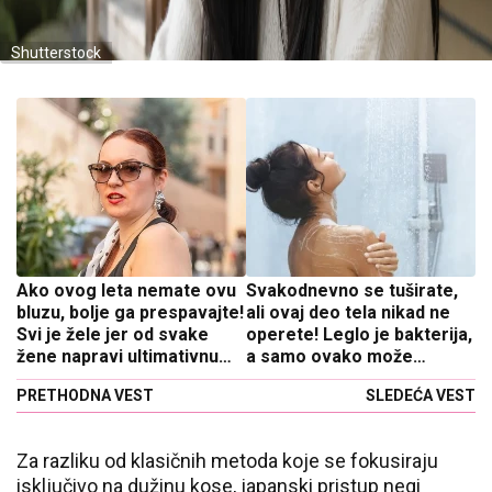
Shutterstock
Ako ovog leta nemate ovu
Svakodnevno se tuširate,
bluzu, bolje ga prespavajte!
ali ovaj deo tela nikad ne
Svi je žele jer od svake
operete! Leglo je bakterija,
žene napravi ultimativnu
a samo ovako može
zavodnicu
detaljno da se očistite
PRETHODNA VEST
SLEDEĆA VEST
Za razliku od klasičnih metoda koje se fokusiraju
isključivo na dužinu kose, japanski pristup negi