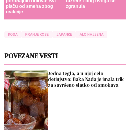
porođajnih bolova! Svi
razred! Zbog ovoga se
plaču od smeha zbog
zgranula
reakcije
KOSA
PRANJE KOSE
JAPANKE
ALO NAJZENA
POVEZANE VESTI
Jedna tegla, a u njoj celo
detinjstvo: Baka Nada je imala trik
za savršeno slatko od smokava