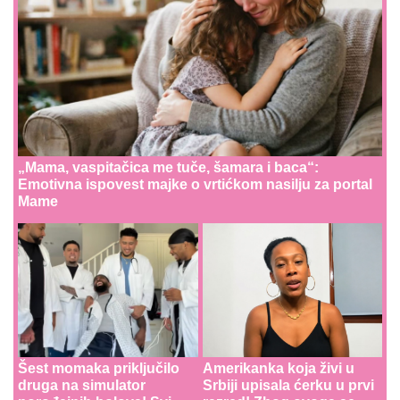
„Mama, vaspitačica me tuče, šamara i baca“:
Emotivna ispovest majke o vrtićkom nasilju za portal
Mame
Šest momaka priključilo
Amerikanka koja živi u
druga na simulator
Srbiji upisala ćerku u prvi