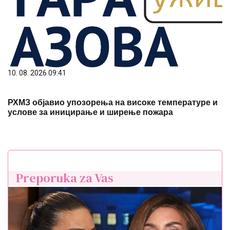
РХМЗ објавио упозорења на високе температуре и
услове за иницирање и ширење пожара
Preporuka za Vas
"JA NISAM SELJANČURA I K**VETINA JELENA"
Ana
Nikolić ponovo preti Slobi i njegovoj ženi: "Lepo sam
je zamolila da se smiri"