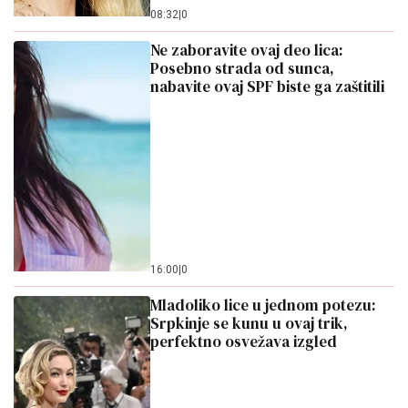
16:00
|
0
Mladoliko lice u jednom potezu:
Srpkinje se kunu u ovaj trik,
perfektno osvežava izgled
13:29
|
0
Lola šeta polugola: Glumica u sred