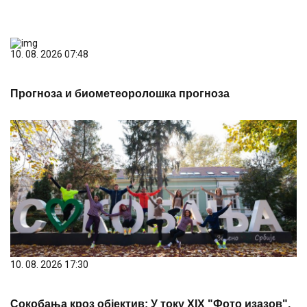
10. 08. 2026 17:30
Сокобања кроз објектив: У току XIX "Фото изазов",
пријаве до 14. августа