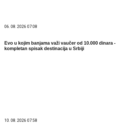
06. 08. 2026 07:08
Evo u kojim banjama važi vaučer od 10.000 dinara -
kompletan spisak destinacija u Srbiji
10. 08. 2026 07:58
Петиција против Михаела Мартенса после
скандалозног питања у Београду