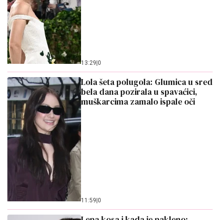
bela dana pozirala u spavaćici,
muškarcima zamalo ispale oči
11:59
|
0
Lepa kosa i kada je pakleno:
Sunce joj neće moći ništa, ove 4
navike sigurno pomažu