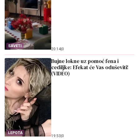
SAVETI
20:14
|
0
Bujne lokne uz pomoć fena i
cediljke: Efekat će Vas oduševiti!
(VIDEO)
LEPOTA
19:53
|
0