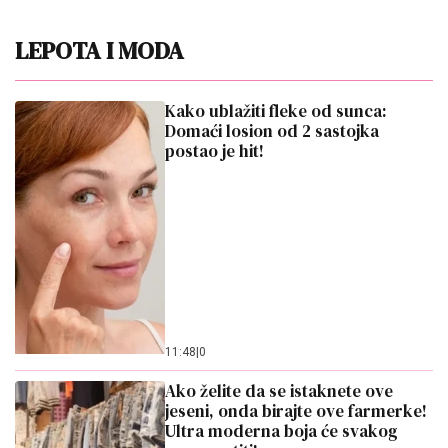
11:48
|
0
Ako želite da se istaknete ove
jeseni, onda birajte ove farmerke!
Ultra moderna boja će svakog
raspametiti!
18:05
|
0