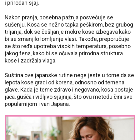
i prirodan sjaj.
Nakon pranja, posebna pažnja posvećuje se
sušenju. Kosa se nežno tapka peškirom, bez grubog
trljanja, dok se češljanje mokre kose izbegava kako
bi se smanjilo lomljenje vlasi. Takođe, preporučuje
se što ređa upotreba visokih temperatura, posebno
jakog fena, kako bi se očuvala prirodna struktura
kose i zadržala vlaga.
Suština ove japanske rutine nege jeste u tome da se
lepota kose gradi od korena, odnosno od temena
glave. Kada je teme zdravo i negovano, kosa postaje
jača, gušća i vidljivo sjajnija, što ovu metodu čini sve
popularnijom i van Japana.