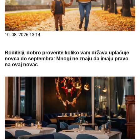
novca do septembra: Mnogi ne znaju da imaju pravo
na ovaj novac
23. 07. 2026 12:47
Letnje večeri u gradu više nisu rezervisane za vikend:
Zašto sve više ljudi bira večeru koja se spontano
pretvori u druženje