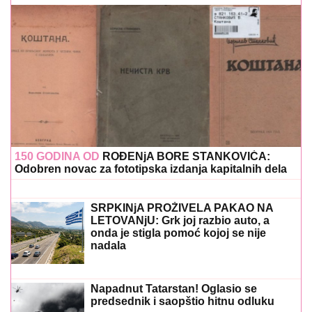
150 GODINA OD
ROĐENjA BORE STANKOVIĆA:
Odobren novac za fototipska izdanja kapitalnih dela
SRPKINjA PROŽIVELA PAKAO NA
LETOVANjU: Grk joj razbio auto, a
onda je stigla pomoć kojoj se nije
nadala
Napadnut Tatarstan! Oglasio se
predsednik i saopštio hitnu odluku