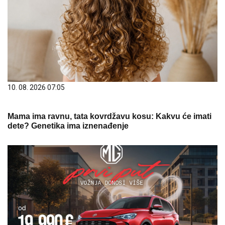
Mama ima ravnu, tata kovrdžavu kosu: Kakvu će imati
dete? Genetika ima iznenađenje
03. 08. 2026 13:23
Hibrid broj 1 koji osvaja Evropu, sada po specijalnoj
akcijskoj ceni od 19.990€ do 31.8.