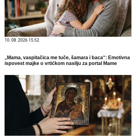
„Mama, vaspitačica me tuče, šamara i baca“: Emotivna
ispovest majke o vrtićkom nasilju za portal Mame
10. 08. 2026 09:05
Bogorodica ili sv Petka: Koje ikone mame nose u
novčanicima