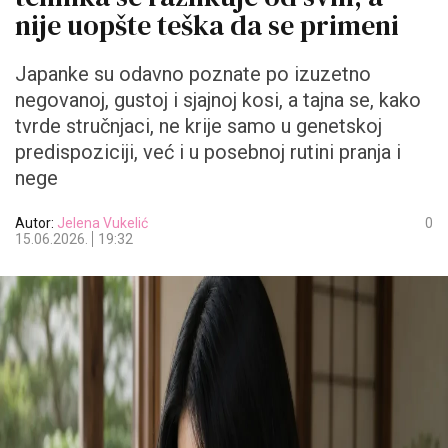
nije uopšte teška da se primeni
Japanke su odavno poznate po izuzetno
negovanoj, gustoj i sjajnoj kosi, a tajna se, kako
tvrde stručnjaci, ne krije samo u genetskoj
predispoziciji, već i u posebnoj rutini pranja i
nege
Autor:
Jelena Vukelić
0
15.06.2026.
19:32