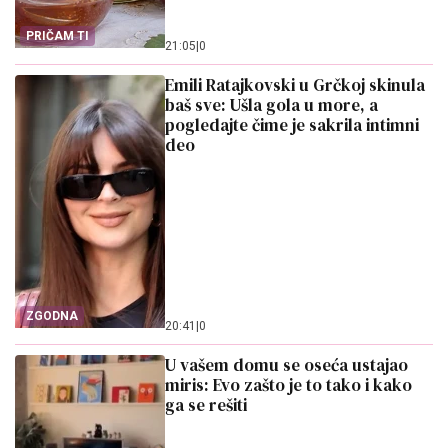
PRIČAM TI
21:05
|
0
Emili Ratajkovski u Grčkoj skinula
baš sve: Ušla gola u more, a
pogledajte čime je sakrila intimni
deo
ZGODNA
20:41
|
0
U vašem domu se oseća ustajao
miris: Evo zašto je to tako i kako
ga se rešiti