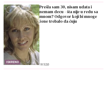
Prešla sam 30, nisam udata i
nemam decu - šta nije u redu sa
mnom? Odgovor koji bi mnoge
žene trebalo da čuju
ISKRENO
18:52
|
0