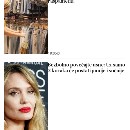
Bezbolno povećajte usne: Uz samo
3 koraka će postati punije i sočnije
08:32
|
0
Ne zaboravite ovaj deo lica:
Posebno strada od sunca,
nabavite ovaj SPF biste ga zaštitili