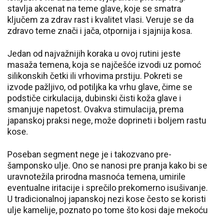
stavlja akcenat na teme glave, koje se smatra
ključem za zdrav rast i kvalitet vlasi. Veruje se da
zdravo teme znači i jača, otpornija i sjajnija kosa.
Jedan od najvažnijih koraka u ovoj rutini jeste
masaža temena, koja se najčešće izvodi uz pomoć
silikonskih četki ili vrhovima prstiju. Pokreti se
izvode pažljivo, od potiljka ka vrhu glave, čime se
podstiče cirkulacija, dubinski čisti koža glave i
smanjuje napetost. Ovakva stimulacija, prema
japanskoj praksi nege, može doprineti i boljem rastu
kose.
Poseban segment nege je i takozvano pre-
šamponsko ulje. Ono se nanosi pre pranja kako bi se
uravnotežila prirodna masnoća temena, umirile
eventualne iritacije i sprečilo prekomerno isušivanje.
U tradicionalnoj japanskoj nezi kose često se koristi
ulje kamelije, poznato po tome što kosi daje mekoću