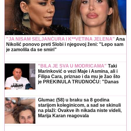
"BILA JE SVA U MODRICAMA"
Taki
Marinković o vezi Maje i Asmina, ali i
Filipa Cara, priznao i da mu je žao što
je PREKINULA TRUDNOĆU: "Danas
bih bio deka" (VIDEO)
Glumac (58) u braku sa 8 godina
starijom koleginicom, a sad se skinuli
na plaži: Ovakve ih nikada niste videli,
Marija Karan reagovala