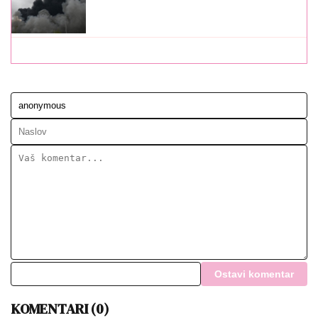
Ostavi komentar
KOMENTARI (0)
LEPOTA I MODA
Kako ublažiti fleke od sunca:
Domaći losion od 2 sastojka
postao je hit!