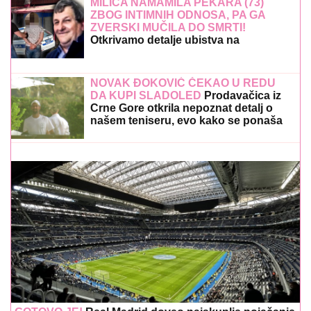
MILICA NAMAMILA PEKARA (73)
ZBOG INTIMNIH ODNOSA, PA GA
ZVERSKI MUČILA DO SMRTI!
Otkrivamo detalje ubistva na
Karaburmi koji LEDE KRV: Izdahnuo u
najgorim mukama dok su ga
osumnjičeni pljačkali
NOVAK ĐOKOVIĆ ČEKAO U REDU
DA KUPI SLADOLED
Prodavačica iz
Crne Gore otkrila nepoznat detalj o
našem teniseru, evo kako se ponaša
na letovanju