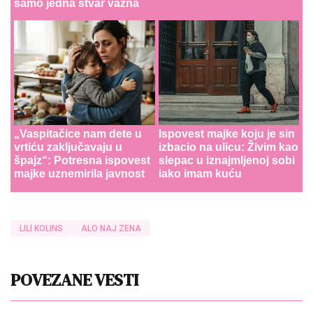
samo jedna stvar važna
„Vaspitačice nam dete u
Ispovest majke koju je sin
vrtiću zaključavaju u
izbacio na ulicu: Živim kao
špajz“: Potresna ispovest
slepac u iznajmljenoj sobi
majke uznemirila javnost
iako imam kuću
LILI KOLINS
ALO NAJ ZENA
POVEZANE VESTI