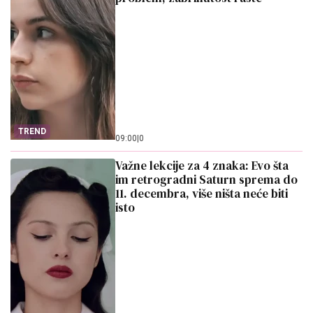
TREND
09:00
|
0
Važne lekcije za 4 znaka: Evo šta
im retrogradni Saturn sprema do
11. decembra, više ništa neće biti
isto