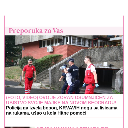
Preporuka za Vas
(FOTO, VIDEO) OVO JE ZORAN OSUMNJIČEN ZA
UBISTVO SVOJE MAJKE NA NOVOM BEOGRADU!
Policija ga izvela bosog, KRVAVIH nogu sa lisicama
na rukama, ušao u kola Hitne pomoći