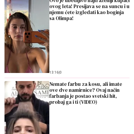
Ovo je ubedljivo najtraženiji kupaći
ovog leta! Presijava se na suncu i u
njemu ćete izgledati kao boginja
sa Olimpa!
13:16
|
0
Nemate farbu za kosu, ali imate
ove dve namirnice? Ovaj način
farbanja je postao svetski hit,
probaj ga i ti (VIDEO)