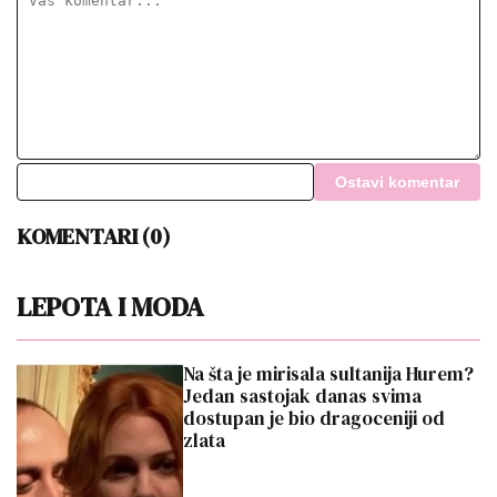
Ostavi komentar
KOMENTARI (0)
LEPOTA I MODA
Na šta je mirisala sultanija Hurem?
Jedan sastojak danas svima
dostupan je bio dragoceniji od
zlata