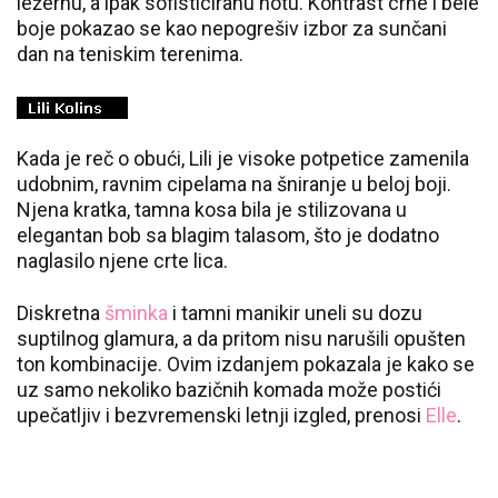
ležernu, a ipak sofisticiranu notu. Kontrast crne i bele
boje pokazao se kao nepogrešiv izbor za sunčani
dan na teniskim terenima.
Kada je reč o obući, Lili je visoke potpetice zamenila
udobnim, ravnim cipelama na šniranje u beloj boji.
Njena kratka, tamna kosa bila je stilizovana u
elegantan bob sa blagim talasom, što je dodatno
naglasilo njene crte lica.
Diskretna
šminka
i tamni manikir uneli su dozu
suptilnog glamura, a da pritom nisu narušili opušten
ton kombinacije. Ovim izdanjem pokazala je kako se
uz samo nekoliko bazičnih komada može postići
upečatljiv i bezvremenski letnji izgled, prenosi
Elle
.