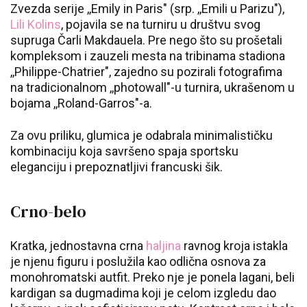
Zvezda serije ,,Emily in Paris" (srp. ,,Emili u Parizu"),
Lili Kolins
, pojavila se na turniru u društvu svog
supruga Čarli Makdauela. Pre nego što su prošetali
kompleksom i zauzeli mesta na tribinama stadiona
,,Philippe-Chatrier", zajedno su pozirali fotografima
na tradicionalnom ,,photowall"-u turnira, ukrašenom u
bojama ,,Roland-Garros"-a.
Za ovu priliku, glumica je odabrala minimalističku
kombinaciju koja savršeno spaja sportsku
eleganciju i prepoznatljivi francuski šik.
Crno-belo
Kratka, jednostavna crna
haljina
ravnog kroja istakla
je njenu figuru i poslužila kao odlična osnova za
monohromatski autfit. Preko nje je ponela lagani, beli
kardigan sa dugmadima koji je celom izgledu dao