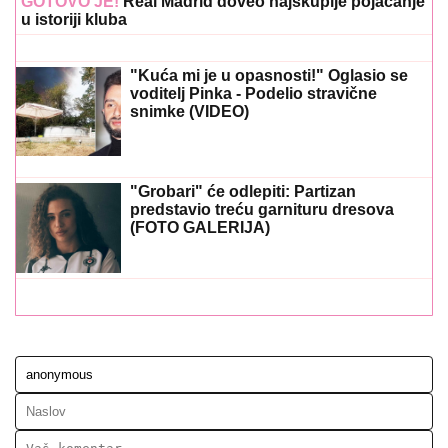
GOTOVO JE!
Real Madrid doveo najskuplje pojačanje
u istoriji kluba
"Kuća mi je u opasnosti!" Oglasio se
voditelj Pinka - Podelio stravične
snimke (VIDEO)
"Grobari" će odlepiti: Partizan
predstavio treću garnituru dresova
(FOTO GALERIJA)