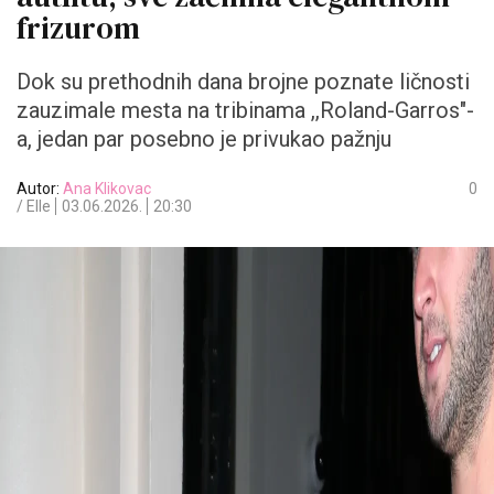
frizurom
Dok su prethodnih dana brojne poznate ličnosti
zauzimale mesta na tribinama ,,Roland-Garros"-
a, jedan par posebno je privukao pažnju
Autor:
Ana Klikovac
0
/ Elle
03.06.2026.
20:30