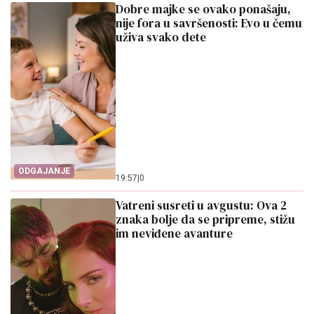
Dobre majke se ovako ponašaju,
nije fora u savršenosti: Evo u čemu
uživa svako dete
ODGAJANJE
19:57
|
0
Vatreni susreti u avgustu: Ova 2
znaka bolje da se pripreme, stižu
im neviđene avanture