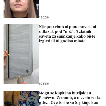
12:25
|
0
Nije potrebno ni puno novca, ni
odlazak pod "nož": 5 zlatnih
saveta za šminkanje kako biste
izgledali 10 godina mlađe
09:55
|
0
Mogu se kupiti na buvljaku u
Pančevu, Zemunu, a u svetu retko
gde... Ove torbe su Srpkinje kao