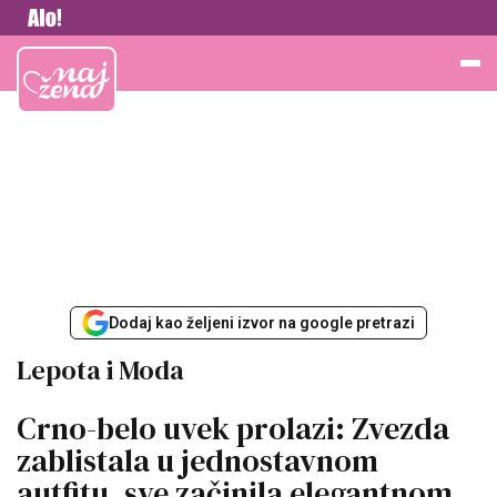
Vesti
Najžena
Dodaj kao željeni izvor na google pretrazi
Lepota i Moda
Crno-belo uvek prolazi: Zvezda
zablistala u jednostavnom
autfitu, sve začinila elegantnom