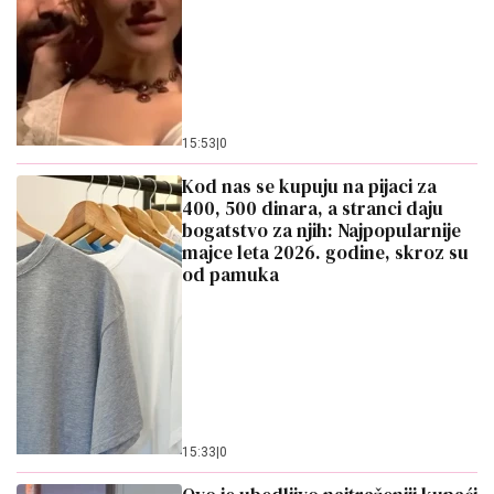
15:53
|
0
Kod nas se kupuju na pijaci za
400, 500 dinara, a stranci daju
bogatstvo za njih: Najpopularnije
majce leta 2026. godine, skroz su
od pamuka
15:33
|
0