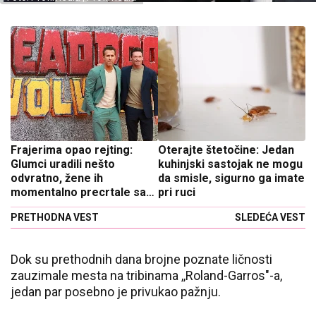
Frajerima opao rejting:
Oterajte štetočine: Jedan
Glumci uradili nešto
kuhinjski sastojak ne mogu
odvratno, žene ih
da smisle, sigurno ga imate
momentalno precrtale sa
pri ruci
spiska
PRETHODNA VEST
SLEDEĆA VEST
Dok su prethodnih dana brojne poznate ličnosti
zauzimale mesta na tribinama ,,Roland-Garros"-a,
jedan par posebno je privukao pažnju.