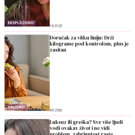
EKSPLOZIVNO!
10:01
|
0
Doručak za vitku liniju: Drži
kilograme pod kontrolom, plus je
zasitan
ODLIČNO!
09:29
|
0
Luksuz ili greška? Sve više ljudi
vodi ovakav život i ne vidi
problem, zabrinutost raste