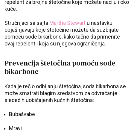
repelent za brojne štetočine koje možete naći u i oko
kuće.
Stručnjaci sa sajta
Martha Stewart
u nastavku
objašnjavaju koje štetočine možete da suzbijate
pomoću sode bikarbone, kako tačno da primenite
ovaj repelent i koja su njegova ograničenja.
Prevencija štetočina pomoću sode
bikarbone
Kada je reč o odbijanju štetočina, soda bikarbona se
može smatrati blagim sredstvom za odvraćanje
sledećih uobičajenih kućnih štetočina:
Bubašvabe
Mravi