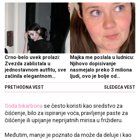
Crno-belo uvek prolazi:
Majka me poslala u ludnicu:
Zvezda zablistala u
Njihovo dopisivanje
jednostavnom autfitu, sve
nasmejalo preko 3 miliona
začinila elegantnom
ljudi, ovo je bolje od
frizurom
komedije
PRETHODNA VEST
SLEDEĆA VEST
Soda bikarbona
se često koristi kao sredstvo za
čišćenje, bilo za ispiranje voća, pravljenje paste za
čišćenje ili upijanje neprijatnih mirisa u frižideru.
Međutim, manje je poznato da može da deluje i kao