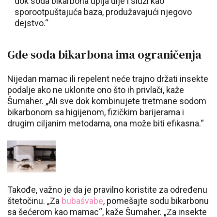
dok soda bikarbona upija ulje i služi kao
sporootpuštajuća baza, produžavajući njegovo
dejstvo.“
Gde soda bikarbona ima ograničenja
Nijedan mamac ili repelent neće trajno držati insekte
podalje ako ne uklonite ono što ih privlači, kaže
Šumaher. „Ali sve dok kombinujete tretmane sodom
bikarbonom sa higijenom, fizičkim barijerama i
drugim ciljanim metodama, ona može biti efikasna.“
Takođe, važno je da je pravilno koristite za određenu
štetočinu. „Za
bubašvabe
, pomešajte sodu bikarbonu
sa šećerom kao mamac“, kaže Šumaher. „Za insekte