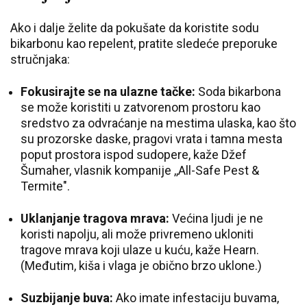
Ako i dalje želite da pokušate da koristite sodu
bikarbonu kao repelent, pratite sledeće preporuke
stručnjaka:
Fokusirajte se na ulazne tačke:
Soda bikarbona
se može koristiti u zatvorenom prostoru kao
sredstvo za odvraćanje na mestima ulaska, kao što
su prozorske daske, pragovi vrata i tamna mesta
poput prostora ispod sudopere, kaže Džef
Šumaher, vlasnik kompanije ,,All-Safe Pest &
Termite".
Uklanjanje tragova mrava:
Većina ljudi je ne
koristi napolju, ali može privremeno ukloniti
tragove mrava koji ulaze u kuću, kaže Hearn.
(Međutim, kiša i vlaga je obično brzo uklone.)
Suzbijanje buva:
Ako imate infestaciju buvama,