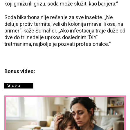
koji gmižu ili grizu, soda može služiti kao barijera.“
Soda bikarbona nije rešenje za sve insekte. „Ne
deluje protiv termita, velikih kolonija mrava ili osa, na
primer“, kaže Šumaher. „Ako infestacija traje duže od
dve do tri nedelje uprkos doslednim 'DIY'
tretmanima, najbolje je pozvati profesionalce.“
Bonus video: