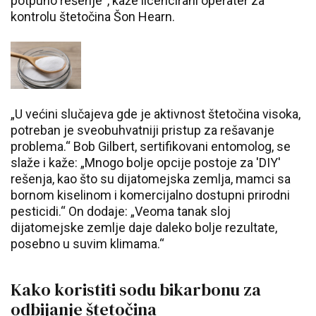
potpuno rešenje“, kaže licencirani operater za
kontrolu štetočina Šon Hearn.
„U većini slučajeva gde je aktivnost štetočina visoka,
potreban je sveobuhvatniji pristup za rešavanje
problema.“ Bob Gilbert, sertifikovani entomolog, se
slaže i kaže: „Mnogo bolje opcije postoje za 'DIY'
rešenja, kao što su dijatomejska zemlja, mamci sa
bornom kiselinom i komercijalno dostupni prirodni
pesticidi.“ On dodaje: „Veoma tanak sloj
dijatomejske zemlje daje daleko bolje rezultate,
posebno u suvim klimama.“
Kako koristiti sodu bikarbonu za
odbijanje štetočina