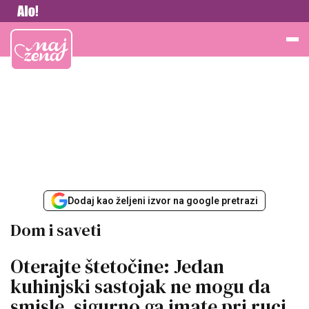
Vesti
Najžena
Dodaj kao željeni izvor na google pretrazi
Dom i saveti
Oterajte štetočine: Jedan
kuhinjski sastojak ne mogu da
smisle, sigurno ga imate pri ruci