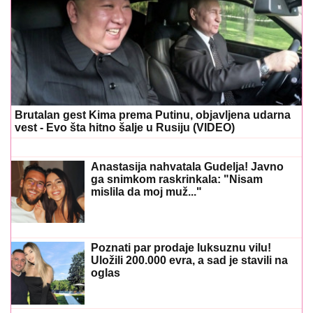
Brutalan gest Kima prema Putinu, objavljena udarna
vest - Evo šta hitno šalje u Rusiju (VIDEO)
Anastasija nahvatala Gudelja! Javno
ga snimkom raskrinkala: "Nisam
mislila da moj muž..."
Poznati par prodaje luksuznu vilu!
Uložili 200.000 evra, a sad je stavili na
oglas