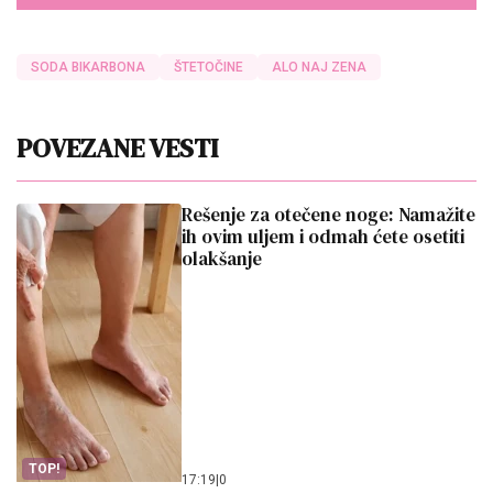
SODA BIKARBONA
ŠTETOČINE
ALO NAJ ZENA
POVEZANE VESTI
Rešenje za otečene noge: Namažite
ih ovim uljem i odmah ćete osetiti
olakšanje
TOP!
17:19
|
0