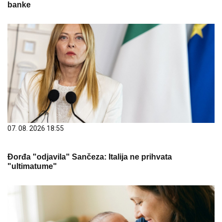
banke
07. 08. 2026 18:55
Đorđa "odjavila" Sančeza: Italija ne prihvata
"ultimatume"