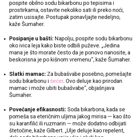
pospite obilno sodu bikarbonu po tepisima i
prostirkama, ostavite nekoliko sati ili preko noći,
zatim usisajte. Postupak ponavljajte nedeljno,
kaže Šumaher.
Posipanje u bašti:
Napolju, pospite sodu bikarbonu
oko ivica leja kako biste odbili puževe. „Jedina
mana je što morate često da je ponovo nanosite, a
beskorisna je po kišnom vremenu“, kaže Šumaher.
Slatki mamac:
Za bubašvabe posebno, pomešajte
sodu bikarbonu i
šećer
. Ovo deluje kao prirodan
mamac i može ubiti bubašvabe“, objašnjava
Šumaher.
Povećanje efikasnosti:
Soda bikarbona, kada se
pomeša sa eteričnim uljima jakog mirisa — kao što
su karanfilić ili ruzmarin — može dodatno odbijati
štetočine, kaže Gilbert. „Ulje deluje kao repelent,