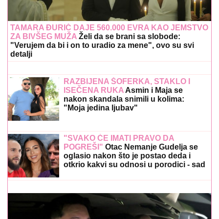
TAMARA ĐURIĆ DAJE 560.000 EVRA KAO JEMSTVO
ZA BIVŠEG MUŽA
Želi da se brani sa slobode:
"Verujem da bi i on to uradio za mene", ovo su svi
detalji
RAZBIJENA ŠOFERKA, STAKLO I
ISEČENA RUKA
Asmin i Maja se
nakon skandala snimili u kolima:
"Moja jedina ljubav"
"SVAKO ĆE IMATI PRAVO DA
POGREŠI"
Otac Nemanje Gudelja se
oglasio nakon što je postao deda i
otkrio kakvi su odnosi u porodici - sad
je sve jasno