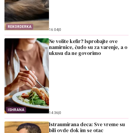
REKORDERKA
16:04
|
0
Ne volite kefir? Isprobajte ove
namirnice, čudo su za varenje, a o
ukusu da ne govorimo
ISHRANA
14:36
|
0
Istraumirana deca: Sve vreme su
bili ovde dok im se otac