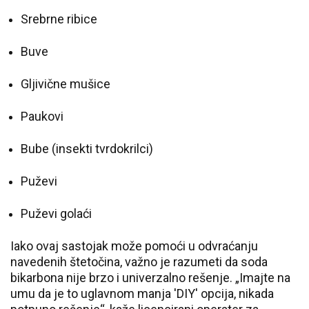
Srebrne ribice
Buve
Gljivične mušice
Paukovi
Bube (insekti tvrdokrilci)
Puževi
Puževi golaći
Iako ovaj sastojak može pomoći u odvraćanju
navedenih štetočina, važno je razumeti da soda
bikarbona nije brzo i univerzalno rešenje. „Imajte na
umu da je to uglavnom manja 'DIY' opcija, nikada