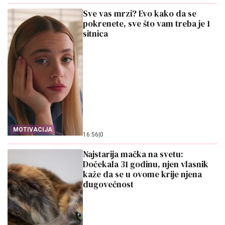
Sve vas mrzi? Evo kako da se
pokrenete, sve što vam treba je 1
sitnica
MOTIVACIJA
16:56
|
0
Najstarija mačka na svetu:
Dočekala 31 godinu, njen vlasnik
kaže da se u ovome krije njena
dugovečnost