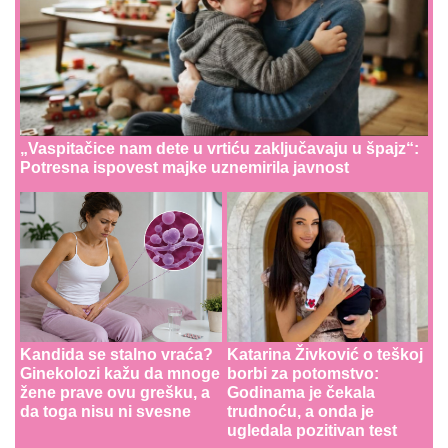
„Vaspitačice nam dete u vrtiću zaključavaju u špajz“:
Potresna ispovest majke uznemirila javnost
Kandida se stalno vraća?
Katarina Živković o teškoj
Ginekolozi kažu da mnoge
borbi za potomstvo:
žene prave ovu grešku, a
Godinama je čekala
da toga nisu ni svesne
trudnoću, a onda je
ugledala pozitivan test