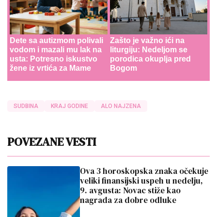
Dete sa autizmom polivali
Zašto je važno ići na
vodom i mazali mu lak na
liturgiju: Nedeljom se
usta: Potresno iskustvo
porodica okuplja pred
žene iz vrtića za Mame
Bogom
SUDBINA
KRAJ GODINE
ALO NAJZENA
POVEZANE VESTI
Ova 3 horoskopska znaka očekuje
veliki finansijski uspeh u nedelju,
9. avgusta: Novac stiže kao
nagrada za dobre odluke