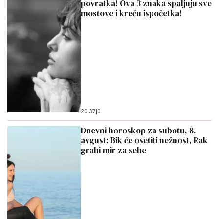
povratka! Ova 3 znaka spaljuju sve
mostove i kreću ispočetka!
20:37
|
0
Dnevni horoskop za subotu, 8.
avgust: Bik će osetiti nežnost, Rak
grabi mir za sebe