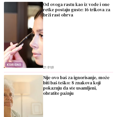
Od ovoga rastu kao iz vode i one
retke postaju guste: 16 trikova za
brži rast obrva
KORISNO
21:01
|
0
Nije ovo baš za ignorisanje, može
biti baš teško: 8 znakova koji
pokazuju da ste usamljeni,
obratite pažnju