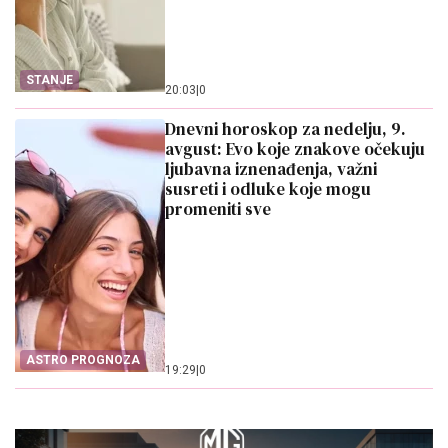
STANJE
20:03
|
0
Dnevni horoskop za nedelju, 9.
avgust: Evo koje znakove očekuju
ljubavna iznenađenja, važni
susreti i odluke koje mogu
promeniti sve
ASTRO PROGNOZA
19:29
|
0