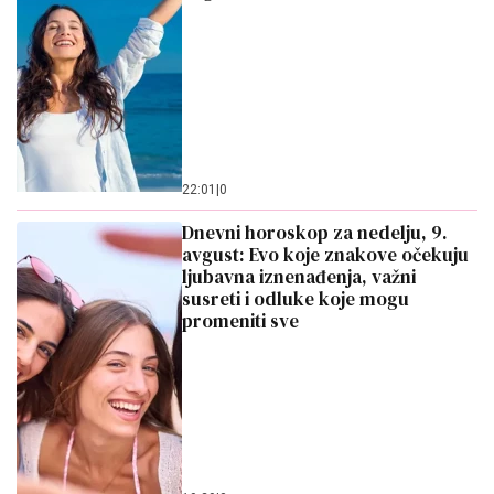
22:01
|
0
Dnevni horoskop za nedelju, 9.
avgust: Evo koje znakove očekuju
ljubavna iznenađenja, važni
susreti i odluke koje mogu
promeniti sve