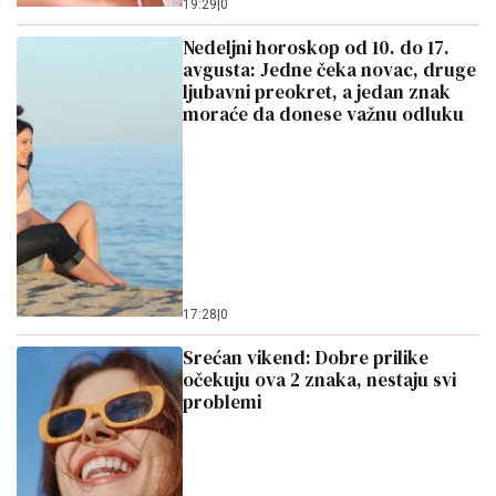
19:29
|
0
Nedeljni horoskop od 10. do 17.
avgusta: Jedne čeka novac, druge
ljubavni preokret, a jedan znak
moraće da donese važnu odluku
17:28
|
0
Srećan vikend: Dobre prilike
očekuju ova 2 znaka, nestaju svi
problemi