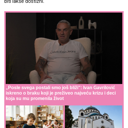
biti lakše dostižni.
„Posle svega postali smo još bliži“: Ivan Gavrilović
iskreno o braku koji je preživeo najveću krizu i deci
koja su mu promenila život