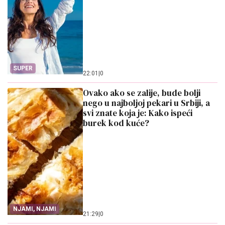
SUPER
22:01
|
0
Ovako ako se zalije, bude bolji
nego u najboljoj pekari u Srbiji, a
svi znate koja je: Kako ispeći
burek kod kuće?
NJAMI, NJAMI
21:29
|
0