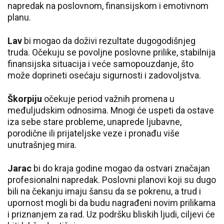
napredak na poslovnom, finansijskom i emotivnom
planu.
Lav
bi mogao da doživi rezultate dugogodišnjeg
truda. Očekuju se povoljne poslovne prilike, stabilnija
finansijska situacija i veće samopouzdanje, što
može doprineti osećaju sigurnosti i zadovoljstva.
Škorpiju
očekuje period važnih promena u
međuljudskim odnosima. Mnogi će uspeti da ostave
iza sebe stare probleme, unaprede ljubavne,
porodične ili prijateljske veze i pronađu više
unutrašnjeg mira.
Jarac
bi do kraja godine mogao da ostvari značajan
profesionalni napredak. Poslovni planovi koji su dugo
bili na čekanju imaju šansu da se pokrenu, a trud i
upornost mogli bi da budu nagrađeni novim prilikama
i priznanjem za rad. Uz podršku bliskih ljudi, ciljevi će