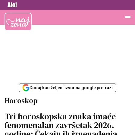
Vesti
Najžena
Dodaj kao željeni izvor na google pretrazi
Horoskop
Tri horoskopska znaka imaće
fenomenalan završetak 2026.
godine: Čekaju ih iznenađenja,