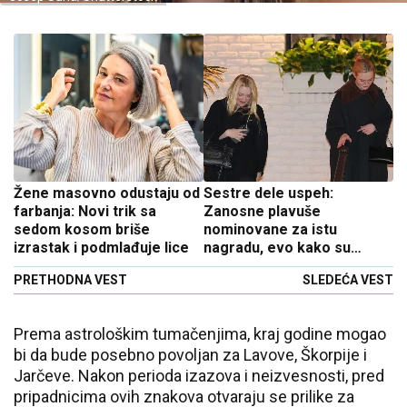
Žene masovno odustaju od
Sestre dele uspeh:
farbanja: Novi trik sa
Zanosne plavuše
sedom kosom briše
nominovane za istu
izrastak i podmlađuje lice
nagradu, evo kako su
reagovale
PRETHODNA VEST
SLEDEĆA VEST
Prema astrološkim tumačenjima, kraj godine mogao
bi da bude posebno povoljan za Lavove, Škorpije i
Jarčeve. Nakon perioda izazova i neizvesnosti, pred
pripadnicima ovih znakova otvaraju se prilike za