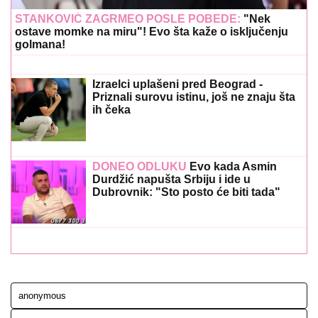
STANKOVIĆ ZAGRMEO POSLE POBEDE:
"Nek
ostave momke na miru"! Evo šta kaže o isključenju
golmana!
Izraelci uplašeni pred Beograd -
Priznali surovu istinu, još ne znaju šta
ih čeka
DONEO ODLUKU
Evo kada Asmin
Durdžić napušta Srbiju i ide u
Dubrovnik: "Sto posto će biti tada"