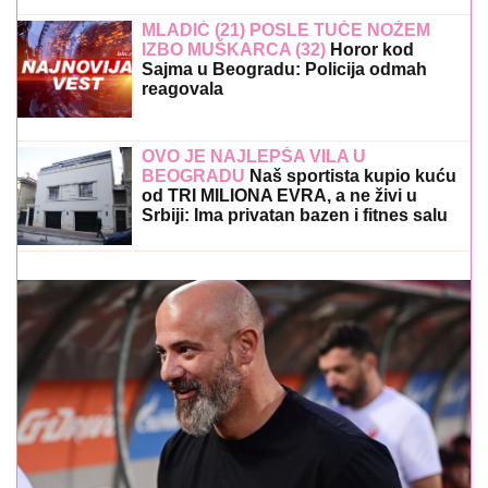
MLADIĆ (21) POSLE TUČE NOŽEM
IZBO MUŠKARCA (32)
Horor kod
Sajma u Beogradu: Policija odmah
reagovala
OVO JE NAJLEPŠA VILA U
BEOGRADU
Naš sportista kupio kuću
od TRI MILIONA EVRA, a ne živi u
Srbiji: Ima privatan bazen i fitnes salu