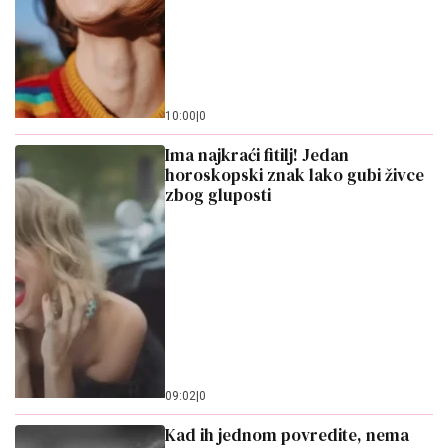
10:00
|
0
Ima najkraći fitilj! Jedan
horoskopski znak lako gubi živce
zbog gluposti
09:02
|
0
Kad ih jednom povredite, nema