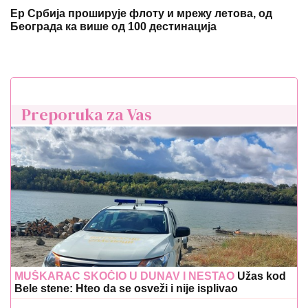
Ер Србија проширује флоту и мрежу летова, од
Београда ка више од 100 дестинација
Preporuka za Vas
MUŠKARAC SKOČIO U DUNAV I NESTAO
Užas kod
Bele stene: Hteo da se osveži i nije isplivao