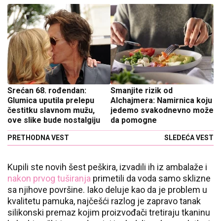
Srećan 68. rođendan:
Smanjite rizik od
Glumica uputila prelepu
Alchajmera: Namirnica koju
čestitku slavnom mužu,
jedemo svakodnevno može
ove slike bude nostalgiju
da pomogne
PRETHODNA VEST
SLEDEĆA VEST
Kupili ste novih šest peškira, izvadili ih iz ambalaže i
nakon prvog tuširanja
primetili da voda samo sklizne
sa njihove površine. Iako deluje kao da je problem u
kvalitetu pamuka, najčešći razlog je zapravo tanak
silikonski premaz kojim proizvođači tretiraju tkaninu