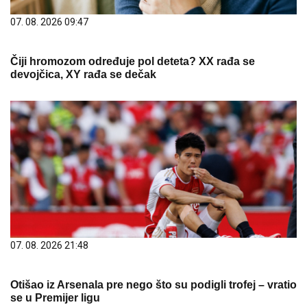
07. 08. 2026 09:47
Čiji hromozom određuje pol deteta? XX rađa se
devojčica, XY rađa se dečak
07. 08. 2026 21:48
Otišao iz Arsenala pre nego što su podigli trofej – vratio
se u Premijer ligu