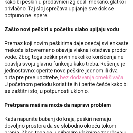
kako bi peškiri u prodavnici izgledali mekano, glatko i
privlačno. Taj sloj sprečava upijanje sve dok se
potpuno ne ispere.
Zašto novi peškiri u početku slabo upijaju vodu
Premaz koji novim peškirima daje osećaj svilenkaste
mekoće istovremeno obavija vlakna i otežava prodor
vode. Zbog toga peškir prvih nekoliko korišćenja ne
obavlja svoju glavnu funkciju kako treba. Rešenje je
jednostavno: operite nove peškire jednom ili dva
puta pre prve upotrebe,
bez dodavanja omekšivača
.
U početnom periodu koristite ih i perite češće kako bi
se zaštitni sloj u potpunosti uklonio.
Pretrpana mašina može da napravi problem
Kada napunite bubanj do kraja, peškiri nemaju
dovoljno prostora da se slobodno okreću tokom
pranja. Zbog toga se u njihovim vlaknima zadržavaju