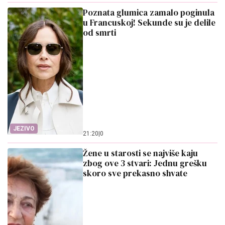
Poznata glumica zamalo poginula
u Francuskoj! Sekunde su je delile
od smrti
JEZIVO
21:20
|
0
Žene u starosti se najviše kaju
zbog ove 3 stvari: Jednu grešku
skoro sve prekasno shvate