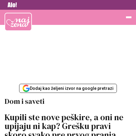
Vesti
Najžena
Dodaj kao željeni izvor na google pretrazi
Dom i saveti
Kupili ste nove peškire, a oni ne
upijaju ni kap? Grešku pravi
skoro svako pre prvog pranja