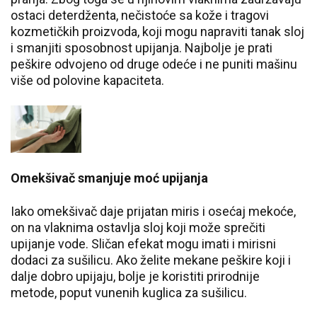
ostaci deterdženta, nečistoće sa kože i tragovi
kozmetičkih proizvoda, koji mogu napraviti tanak sloj
i smanjiti sposobnost upijanja. Najbolje je prati
peškire odvojeno od druge odeće i ne puniti mašinu
više od polovine kapaciteta.
Omekšivač smanjuje moć upijanja
Iako omekšivač daje prijatan miris i osećaj mekoće,
on na vlaknima ostavlja sloj koji može sprečiti
upijanje vode. Sličan efekat mogu imati i mirisni
dodaci za sušilicu. Ako želite mekane peškire koji i
dalje dobro upijaju, bolje je koristiti prirodnije
metode, poput vunenih kuglica za sušilicu.