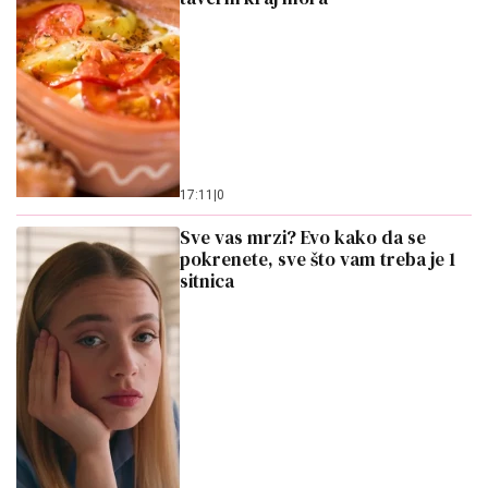
17:11
|
0
Sve vas mrzi? Evo kako da se
pokrenete, sve što vam treba je 1
sitnica