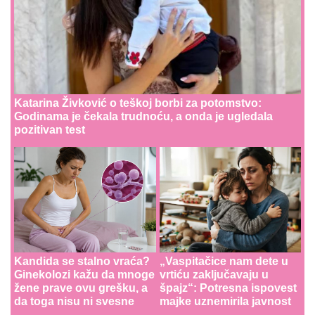
Katarina Živković o teškoj borbi za potomstvo:
Godinama je čekala trudnoću, a onda je ugledala
pozitivan test
Kandida se stalno vraća?
„Vaspitačice nam dete u
Ginekolozi kažu da mnoge
vrtiću zaključavaju u
žene prave ovu grešku, a
špajz“: Potresna ispovest
da toga nisu ni svesne
majke uznemirila javnost