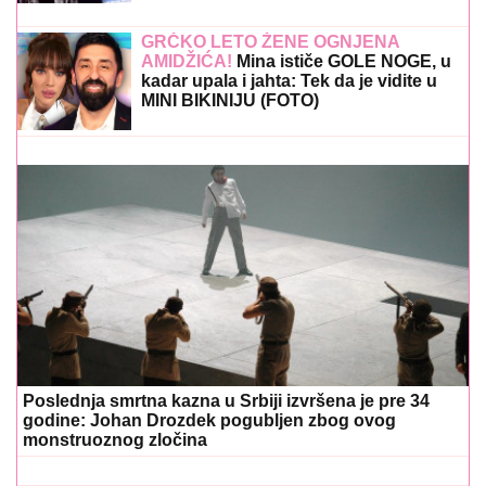
sprečena?
GRČKO LETO ŽENE OGNJENA
AMIDŽIĆA!
Mina ističe GOLE NOGE, u
kadar upala i jahta: Tek da je vidite u
MINI BIKINIJU (FOTO)
Poslednja smrtna kazna u Srbiji izvršena je pre 34
godine: Johan Drozdek pogubljen zbog ovog
monstruoznog zločina