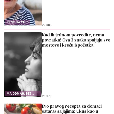
PRST NA ČELO
20:58
|
0
Kad ih jednom povredite, nema
povratka! Ova 3 znaka spaljuju sve
mostove i kreću ispočetka!
MA ODMAH, BEZ
20:37
|
0
ČEKANJA!
Evo pravog recepta za domaći
sataraš sa jajima: Ukus kao u