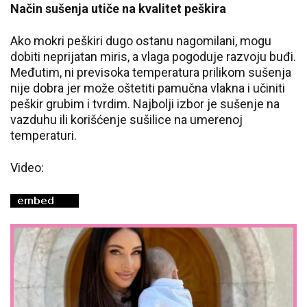
Način sušenja utiče na kvalitet peškira
Ako mokri peškiri dugo ostanu nagomilani, mogu
dobiti neprijatan miris, a vlaga pogoduje razvoju buđi.
Međutim, ni previsoka temperatura prilikom sušenja
nije dobra jer može oštetiti pamučna vlakna i učiniti
peškir grubim i tvrdim. Najbolji izbor je sušenje na
vazduhu ili korišćenje sušilice na umerenoj
temperaturi.
Video: