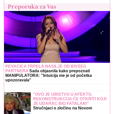
Preporuka za Vas
PEVAČICA TRPELA NASILJE OD BIVŠEG
PARTNERA
Sada objasnila kako prepoznati
MANIPULATORA: "Intuicija me je od početka
upozoravala"
"OVO JE UBISTVO U AFEKTU,
REKONSTRUKCIJA ĆE OTKRITI KOJI
JE UDARAC BIO FATALAN!"
Stručnjaci o zločinu na Novom
Beogradu: Da li je tragedija mogla biti