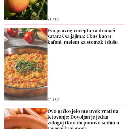
21:41
|
0
Evo pravog recepta za domaći
sataraš sa jajima: Ukus kao u
kafani, melem za stomak i dušu
20:16
|
0
Ovo grčko jelo me uvek vrati na
letovanje: Dovoljan je jedan
zalogaj i kao da ponovo sedim u
taverni kraj mora