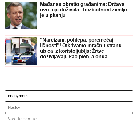
Mađar se obratio građanima: Država
ovo nije doživela - bezbednost zemlje
je u pitanju
"Narcizam, pohlepa, poremećaj
ličnosti"! Otkrivamo mračnu stranu
ubica iz koristoljublja: Žrtve
doživljavaju kao plen, a onda...