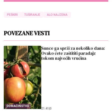
PEŠKIRI
TUŠIRANJE
ALO NAJZENA
POVEZANE VESTI
Sunce ga sprži za nekoliko dana:
Ovako ćete zaštititi paradajz
tokom najvećih vrućina
DOMAĆINSTVO
21:41
|
0