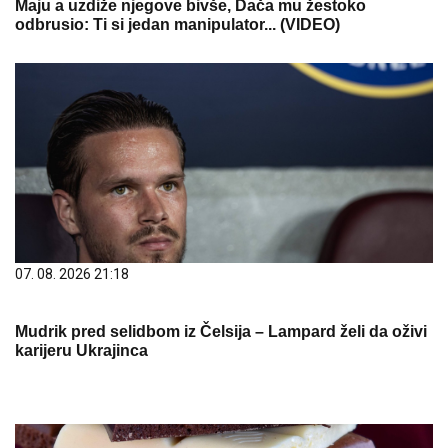
Maju a uzdiže njegove bivše, Dača mu žestoko
odbrusio: Ti si jedan manipulator... (VIDEO)
07. 08. 2026 21:18
Mudrik pred selidbom iz Čelsija – Lampard želi da oživi
karijeru Ukrajinca