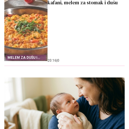
kafani, melem za stomak i dušu
MELEM ZA DUŠU I
20:16
|
0
STOMAK