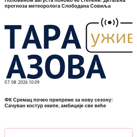
Половином августа поново 40 степени: Детаљна
прогноза метеоролога Слободана Совиља
07. 08. 2026 10:09
ФК Сремац почео припреме за нову сезону:
Сачуван костур екипе, амбиције све веће