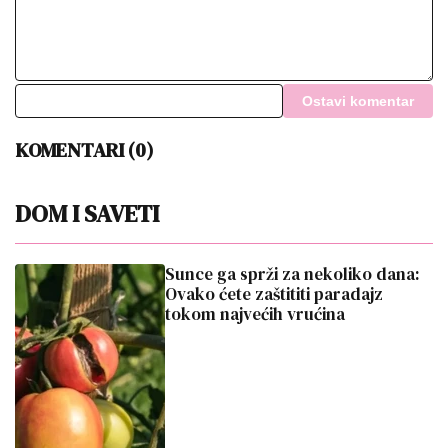
Ostavi komentar
KOMENTARI (0)
DOM I SAVETI
Sunce ga sprži za nekoliko dana:
Ovako ćete zaštititi paradajz
tokom najvećih vrućina