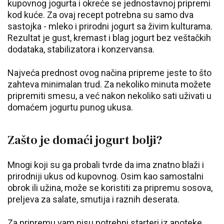
kupovnog jogurta i okreće se jednostavnoj pripremi
kod kuće. Za ovaj recept potrebna su samo dva
sastojka - mleko i prirodni jogurt sa živim kulturama.
Rezultat je gust, kremast i blag jogurt bez veštačkih
dodataka, stabilizatora i konzervansa.
Najveća prednost ovog načina pripreme jeste to što
zahteva minimalan trud. Za nekoliko minuta možete
pripremiti smesu, a već nakon nekoliko sati uživati u
domaćem jogurtu punog ukusa.
Zašto je domaći jogurt bolji?
Mnogi koji su ga probali tvrde da ima znatno blaži i
prirodniji ukus od kupovnog. Osim kao samostalni
obrok ili užina, može se koristiti za pripremu sosova,
preljeva za salate, smutija i raznih deserata.
Za pripremu vam nisu potrebni starteri iz apoteke,