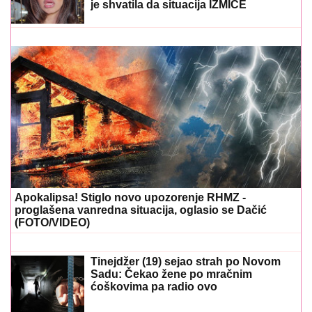
je shvatila da situacija IZMIČE
KONTROLI morala da reaguje
Apokalipsa! Stiglo novo upozorenje RHMZ -
proglašena vanredna situacija, oglasio se Dačić
(FOTO/VIDEO)
Tinejdžer (19) sejao strah po Novom
Sadu: Čekao žene po mračnim
ćoškovima pa radio ovo