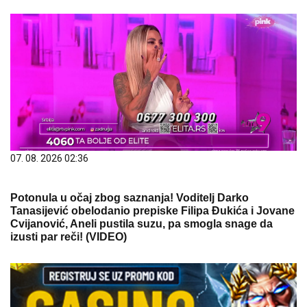
07. 08. 2026 02:36
Potonula u očaj zbog saznanja! Voditelj Darko
Tanasijević obelodanio prepiske Filipa Đukića i Jovane
Cvijanović, Aneli pustila suzu, pa smogla snage da
izusti par reči! (VIDEO)