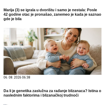
Marija (3) se igrala u dvorištu i samo je nestala: Posle
42 godine otac je pronašao, zanemeo je kada je saznao
gde je bila
06. 08. 2026 06:38
Da li je genetika zaslužna za rađanje blizanaca? Istina o
naslednim faktorima i blizanačkoj trudnoći