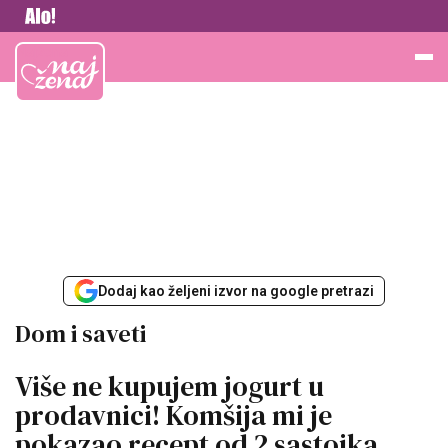
Vesti
Najžena
Dodaj kao željeni izvor na google pretrazi
Dom i saveti
Više ne kupujem jogurt u
prodavnici! Komšija mi je
pokazao recept od 2 sastojka,