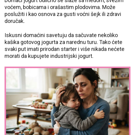
Domaći jogurt odlično se slaže sa medom, svežim
voćem, bobicama i orašastim plodovima. Može
poslužiti i kao osnova za gusti voćni šejk ili zdravi
doručak.
Iskusni domaćini savetuju da sačuvate nekoliko
kašika gotovog jogurta za narednu turu. Tako ćete
svaki put imati prirodan starter i više nikada nećete
morati da kupujete industrijski jogurt.