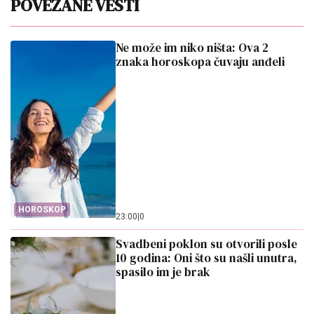
POVEZANE VESTI
Ne može im niko ništa: Ova 2
znaka horoskopa čuvaju anđeli
HOROSKOP
23:00
|
0
Svadbeni poklon su otvorili posle
10 godina: Oni što su našli unutra,
spasilo im je brak