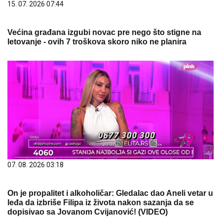
15. 07. 2026 07:44
Većina građana izgubi novac pre nego što stigne na
letovanje - ovih 7 troškova skoro niko ne planira
07. 08. 2026 03:18
On je propalitet i alkoholičar: Gledalac dao Aneli vetar u
leđa da izbriše Filipa iz života nakon sazanja da se
dopisivao sa Jovanom Cvijanović! (VIDEO)