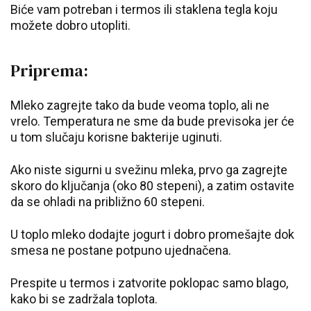
Biće vam potreban i termos ili staklena tegla koju
možete dobro utopliti.
Priprema:
Mleko zagrejte tako da bude veoma toplo, ali ne
vrelo. Temperatura ne sme da bude previsoka jer će
u tom slučaju korisne bakterije uginuti.
Ako niste sigurni u svežinu mleka, prvo ga zagrejte
skoro do ključanja (oko 80 stepeni), a zatim ostavite
da se ohladi na približno 60 stepeni.
U toplo mleko dodajte jogurt i dobro promešajte dok
smesa ne postane potpuno ujednačena.
Prespite u termos i zatvorite poklopac samo blago,
kako bi se zadržala toplota.