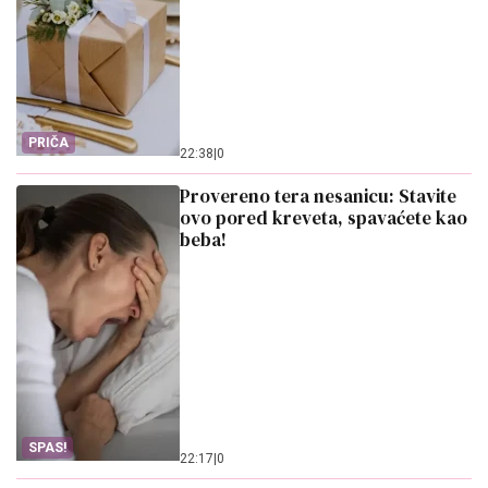
PRIČA
22:38
|
0
Provereno tera nesanicu: Stavite
ovo pored kreveta, spavaćete kao
beba!
SPAS!
22:17
|
0