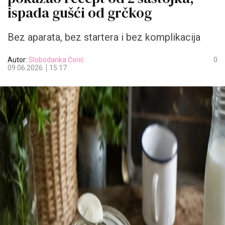
ispada gušći od grčkog
Bez aparata, bez startera i bez komplikacija
Autor:
Slobodanka Ćorić
0
09.06.2026.
15:17