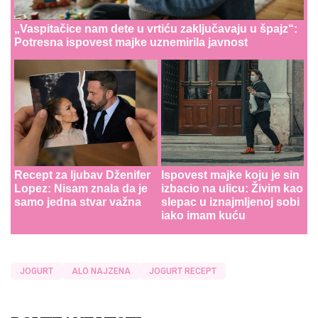
„Vaspitačice nam dete u vrtiću zaključavaju u špajz“:
Potresna ispovest majke uznemirila javnost
Recept za ljubav Dženifer
Ispovest majke koju je sin
Lopez: Nisam znala da je
izbacio na ulicu: Živim kao
samo jedna stvar važna
slepac u iznajmljenoj sobi
iako imam kuću
JOGURT
ALO NAJZENA
JOGURT RECEPT