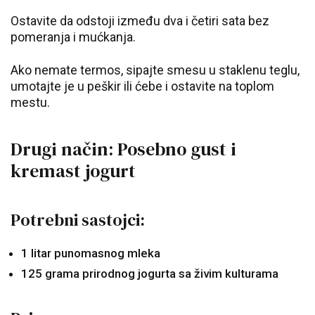
Ostavite da odstoji između dva i četiri sata bez
pomeranja i mućkanja.
Ako nemate termos, sipajte smesu u staklenu teglu,
umotajte je u peškir ili ćebe i ostavite na toplom
mestu.
Drugi način: Posebno gust i
kremast jogurt
Potrebni sastojci:
1 litar punomasnog mleka
125 grama prirodnog jogurta sa živim kulturama