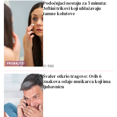
Podočnjaci nestaju za 5 minuta:
Jeftini trikovi koji ublažavaju
tamne kolutove
PROBAJTE!
21:55
|
0
Švaler otkrio tragove: Ovih 6
znakova odaje muškarca koji ima
ljubavnicu