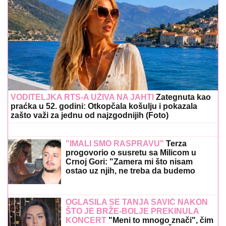
VODITELJKA RTS-A UŽIVA NA JAHTI
Zategnuta kao
praćka u 52. godini: Otkopčala košulju i pokazala
zašto važi za jednu od najzgodnijih (Foto)
"IMALI SMO RASPRAVU"
Terza
progovorio o susretu sa Milicom u
Crnoj Gori: "Zamera mi što nisam
ostao uz njih, ne treba da budemo
Kulići" (VIDEO)
OGLASILA SE TANJA SAVIĆ NAKON
ŠTO JE BRŽE-BOLJE PREKINULA
KONCERT
"Meni to mnogo znači", čim