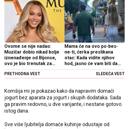
Ovome se nije nadao:
Mama će na ovo po-bes-
Muzičar dobio nikad bolje
ne-ti, ćerka preslikana
iznenađenje od Bijonse,
otac: Kada vidite njihov
ovo je bio trenutak za
hod, jasno će vam biti da
pamćenje
krv nije voda
PRETHODNA VEST
SLEDEĆA VEST
Komšija mi je pokazao kako da napravim domaći
jogurt bez aparata za jogurt i skupih dodataka. Sada
ga pravim redovno, u dve varijante, i nestane gotovo
istog dana.
Sve više ljubitelja domaće kuhinje odustaje od