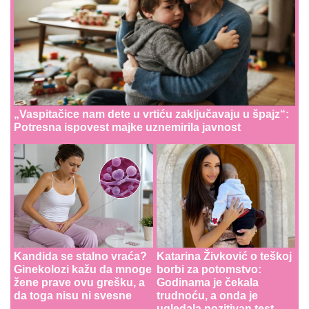
„Vaspitačice nam dete u vrtiću zaključavaju u špajz“:
Potresna ispovest majke uznemirila javnost
Kandida se stalno vraća?
Katarina Živković o teškoj
Ginekolozi kažu da mnoge
borbi za potomstvo:
žene prave ovu grešku, a
Godinama je čekala
da toga nisu ni svesne
trudnoću, a onda je
ugledala pozitivan test