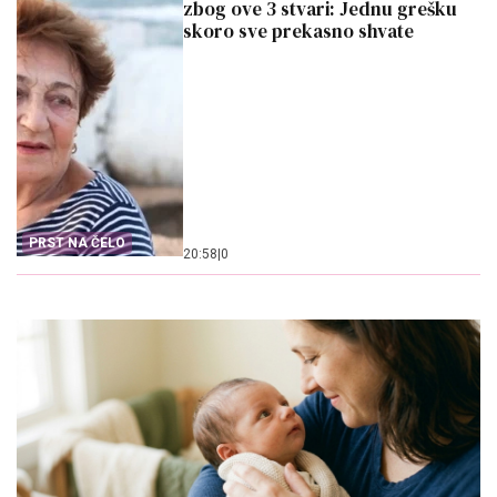
zbog ove 3 stvari: Jednu grešku
skoro sve prekasno shvate
PRST NA ČELO
20:58
|
0