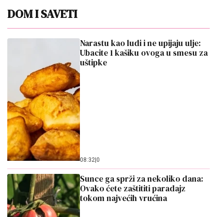
DOM I SAVETI
Narastu kao ludi i ne upijaju ulje:
Ubacite 1 kašiku ovoga u smesu za
uštipke
08:32
|
0
Sunce ga sprži za nekoliko dana:
Ovako ćete zaštititi paradajz
tokom najvećih vrućina