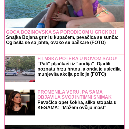
GOCA BOŽINOVSKA SA PORODICOM U GRČKOJ!
Snajka Bojana grmi u kupaćem, pevačica se sunča:
Oglasila se sa jahte, ovako se baškare (FOTO)
FILMSKA POTERA U NOVOM SADU!
"Pali" pljačkaši iz "audija": Ojadili
poznatu brzu hranu, a onda je usledila
munjevita akcija policije (FOTO)
PROMENILA VERU, PA SAMA
OBJAVILA SVOJ INTIMNI SNIMAK
Pevačica opet šokira, slika stopala u
KESAMA: "Mažem ovčiju mast"