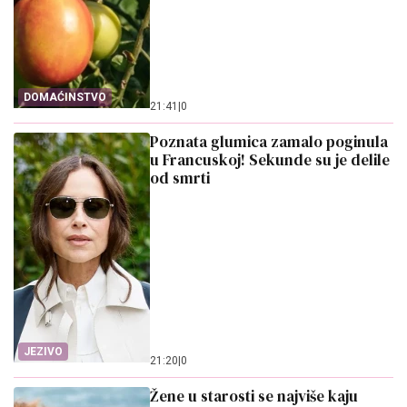
DOMAĆINSTVO
21:41
|
0
Poznata glumica zamalo poginula
u Francuskoj! Sekunde su je delile
od smrti
JEZIVO
21:20
|
0
Žene u starosti se najviše kaju