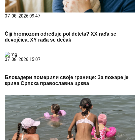
07. 08. 2026 09:47
Čiji hromozom određuje pol deteta? XX rađa se
devojčica, XY rađa se dečak
07. 08. 2026 15:07
Блокадери померили своје границе: За пожаре је
крива Српска православна црква