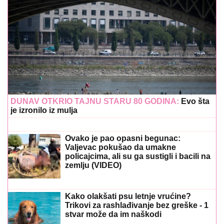
DUNAV OTKRIO TAJNU STARU 80 GODINA:
Evo šta
je izronilo iz mulja
Ovako je pao opasni begunac:
Valjevac pokušao da umakne
policajcima, ali su ga sustigli i bacili na
zemlju (VIDEO)
Kako olakšati psu letnje vrućine?
Trikovi za rashlađivanje bez greške - 1
stvar može da im naškodi