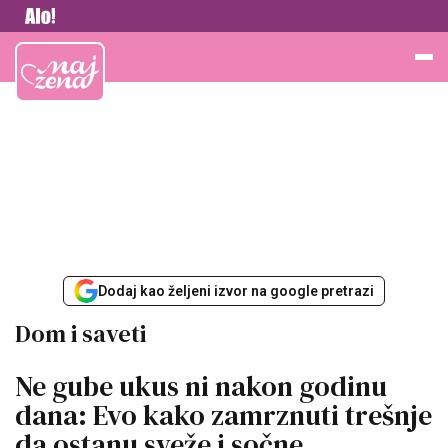
Vesti
Najžena
Dodaj kao željeni izvor na google pretrazi
Dom i saveti
Ne gube ukus ni nakon godinu
dana: Evo kako zamrznuti trešnje
da ostanu sveže i sočne