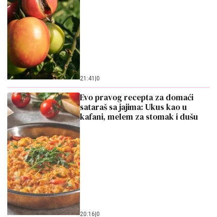
21:41
|
0
Evo pravog recepta za domaći
sataraš sa jajima: Ukus kao u
kafani, melem za stomak i dušu
20:16
|
0