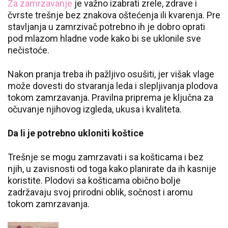
Za zamrzavanje
je važno izabrati zrele, zdrave i
čvrste trešnje bez znakova oštećenja ili kvarenja. Pre
stavljanja u zamrzivač potrebno ih je dobro oprati
pod mlazom hladne vode kako bi se uklonile sve
nečistoće.
Nakon pranja treba ih pažljivo osušiti, jer višak vlage
može dovesti do stvaranja leda i slepljivanja plodova
tokom zamrzavanja. Pravilna priprema je ključna za
očuvanje njihovog izgleda, ukusa i kvaliteta.
Da li je potrebno ukloniti koštice
Trešnje se mogu zamrzavati i sa košticama i bez
njih, u zavisnosti od toga kako planirate da ih kasnije
koristite. Plodovi sa košticama obično bolje
zadržavaju svoj prirodni oblik, sočnost i aromu
tokom zamrzavanja.