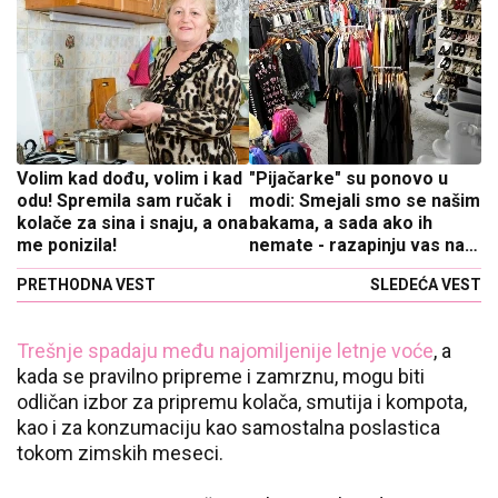
Volim kad dođu, volim i kad
"Pijačarke" su ponovo u
odu! Spremila sam ručak i
modi: Smejali smo se našim
kolače za sina i snaju, a ona
bakama, a sada ako ih
me ponizila!
nemate - razapinju vas na
modnoj lomači
PRETHODNA VEST
SLEDEĆA VEST
Trešnje spadaju među najomiljenije letnje voće
, a
kada se pravilno pripreme i zamrznu, mogu biti
odličan izbor za pripremu kolača, smutija i kompota,
kao i za konzumaciju kao samostalna poslastica
tokom zimskih meseci.