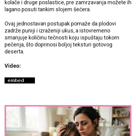
kolače i druge poslastice, pre zamrzavanja možete ih
lagano posuti tankim slojem šećera.
Ovaj jednostavan postupak pomaže da plodovi
zadrže puniji i izraženiji ukus, a istovremeno
smanjuje količinu tečnosti koju ispuštaju tokom
pečenja, što doprinosi boljoj teksturi gotovog
deserta.
Video: