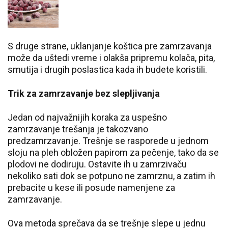
S druge strane, uklanjanje koštica pre zamrzavanja
može da uštedi vreme i olakša pripremu kolača, pita,
smutija i drugih poslastica kada ih budete koristili.
Trik za zamrzavanje bez slepljivanja
Jedan od najvažnijih koraka za uspešno
zamrzavanje trešanja je takozvano
predzamrzavanje. Trešnje se rasporede u jednom
sloju na pleh obložen papirom za pečenje, tako da se
plodovi ne dodiruju. Ostavite ih u zamrzivaču
nekoliko sati dok se potpuno ne zamrznu, a zatim ih
prebacite u kese ili posude namenjene za
zamrzavanje.
Ova metoda sprečava da se trešnje slepe u jednu