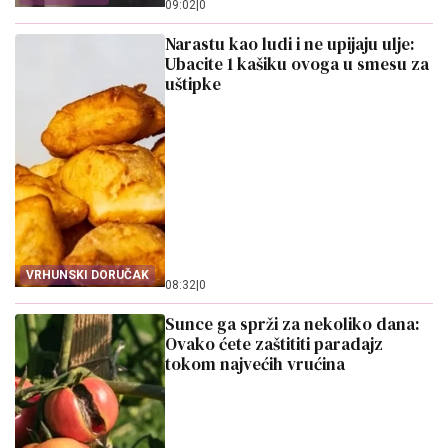
09:02
|
0
Narastu kao ludi i ne upijaju ulje:
Ubacite 1 kašiku ovoga u smesu za
uštipke
VRHUNSKI DORUČAK
08:32
|
0
Sunce ga sprži za nekoliko dana:
Ovako ćete zaštititi paradajz
tokom najvećih vrućina