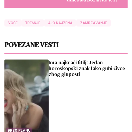
VOĆE
TREŠNJE
ALO NAJZENA
ZAMRZAVANJE
POVEZANE VESTI
Ima najkraći fitilj! Jedan
horoskopski znak lako gubi živce
zbog gluposti
BRZO PLANU