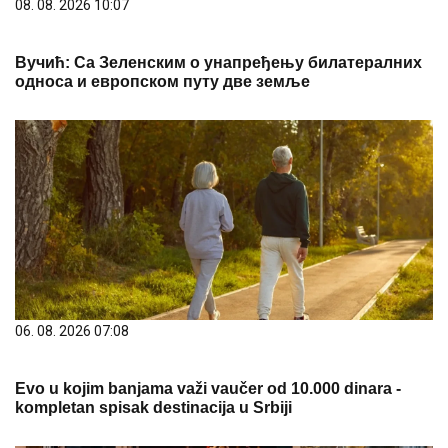
08. 08. 2026 10:07
Вучић: Са Зеленским о унапређењу билатералних
односа и европском путу две земље
06. 08. 2026 07:08
Evo u kojim banjama važi vaučer od 10.000 dinara -
kompletan spisak destinacija u Srbiji