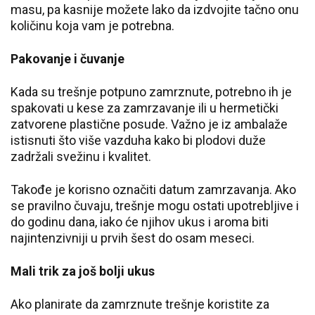
masu, pa kasnije možete lako da izdvojite tačno onu
količinu koja vam je potrebna.
Pakovanje i čuvanje
Kada su trešnje potpuno zamrznute, potrebno ih je
spakovati u kese za zamrzavanje ili u hermetički
zatvorene plastične posude. Važno je iz ambalaže
istisnuti što više vazduha kako bi plodovi duže
zadržali svežinu i kvalitet.
Takođe je korisno označiti datum zamrzavanja. Ako
se pravilno čuvaju, trešnje mogu ostati upotrebljive i
do godinu dana, iako će njihov ukus i aroma biti
najintenzivniji u prvih šest do osam meseci.
Mali trik za još bolji ukus
Ako planirate da zamrznute trešnje koristite za