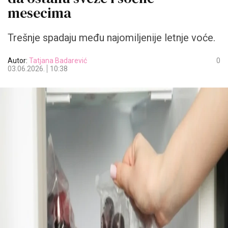
mesecima
Trešnje spadaju među najomiljenije letnje voće.
Autor:
Tatjana Badarević
0
03.06.2026.
10:38