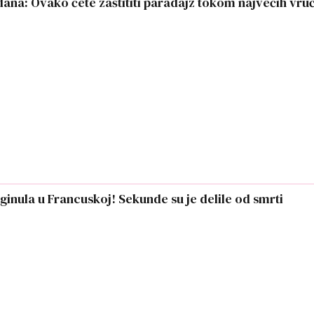
dana: Ovako ćete zaštititi paradajz tokom najvećih vru
inula u Francuskoj! Sekunde su je delile od smrti