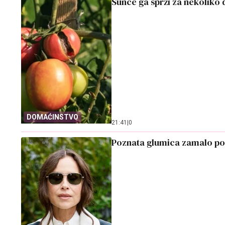
Sunce ga sprži za nekoliko 
DOMAĆINSTVO
21:41
|
0
Poznata glumica zamalo pog