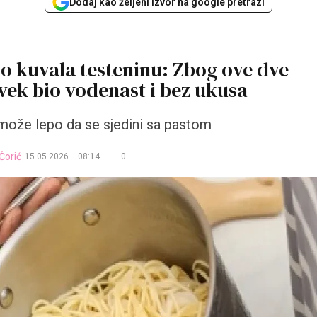
Dodaj kao željeni izvor na google pretrazi
o kuvala testeninu: Zbog ove dve
uvek bio vodenast i bez ukusa
ože lepo da se sjedini sa pastom
Ćorić
15.05.2026.
08:14
0