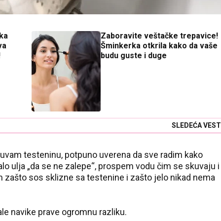
ka
Zaboravite veštačke trepavice!
va
Šminkerka otkrila kako da vaše
!
budu guste i duge
SLEDEĆA VEST
kuvam testeninu, potpuno uverena da sve radim kako
o ulja „da se ne zalepe“, prospem vodu čim se skuvaju i
 zašto sos sklizne sa testenine i zašto jelo nikad nema
ale navike prave ogromnu razliku.