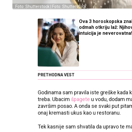
Foto: Shutterstock | Foto: Shutterstock
Ova 3 horoskopska zna
odmah otkriju laž: Njiho
intuicija je neverovatna
PRETHODNA VEST
Godinama sam pravila iste greške kada 
treba. Ubacim
špagete
u vodu, dodam mal
završim posao. A onda se svaki put pitam
onaj kremasti ukus kao u restoranu.
Tek kasnije sam shvatila da upravo te m