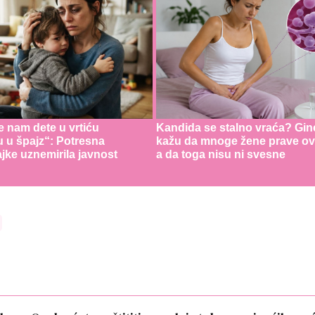
e nam dete u vrtiću
Kandida se stalno vraća? Gin
u u špajz“: Potresna
kažu da mnoge žene prave ov
jke uznemirila javnost
a da toga nisu ni svesne