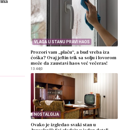
ćina
VLAGA U STANU PRAVI HAOS
Prozori vam „plaču“, a buđ vreba iza
ćoška? Ovaj jeftin trik sa solju i lovorom
može da zaustavi haos već večeras!
13:44
|
0
NOSTALGIJA
Ovako je izgledao svaki stan u