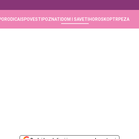
PORODICA
ISPOVESTI
POZNATI
DOM I SAVETI
HOROSKOP
TRPEZA