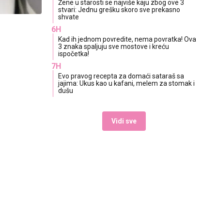
Žene u starosti se najviše kaju zbog ove 3
stvari: Jednu grešku skoro sve prekasno
shvate
6H
Kad ih jednom povredite, nema povratka! Ova
3 znaka spaljuju sve mostove i kreću
ispočetka!
7H
Evo pravog recepta za domaći sataraš sa
jajima: Ukus kao u kafani, melem za stomak i
dušu
Vidi sve