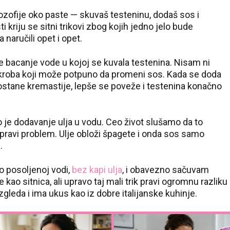
ozofije oko paste — skuvaš testeninu, dodaš sos i
 kriju se sitni trikovi zbog kojih jedno jelo bude
 naručili opet i opet.
je bacanje vode u kojoj se kuvala testenina. Nisam ni
skroba koji može potpuno da promeni sos. Kada se doda
ostane kremastije, lepše se poveže i testenina konačno
o je dodavanje ulja u vodu. Ceo život slušamo da to
 pravi problem. Ulje obloži špagete i onda sos samo
.
 posoljenoj vodi,
bez kapi ulja
, i obavezno sačuvam
kao sitnica, ali upravo taj mali trik pravi ogromnu razliku
zgleda i ima ukus kao iz dobre italijanske kuhinje.