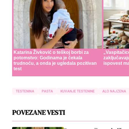
Katarina Živković o teškoj borbi za
„Vaspitačic
potomstvo: Godinama je čekala
zaključavaj
trudnoću, a onda je ugledala pozitivan
ispovest ma
test
TESTENINA
PASTA
KUVANJE TESTENINE
ALO NAJZENA
POVEZANE VESTI