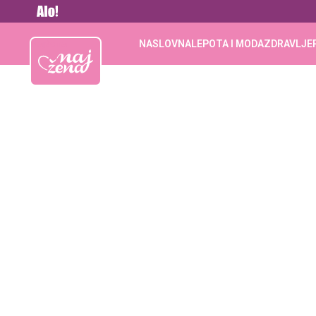
Vesti
Najžena
NASLOVNA
LEPOTA I MODA
ZDRAVLJE