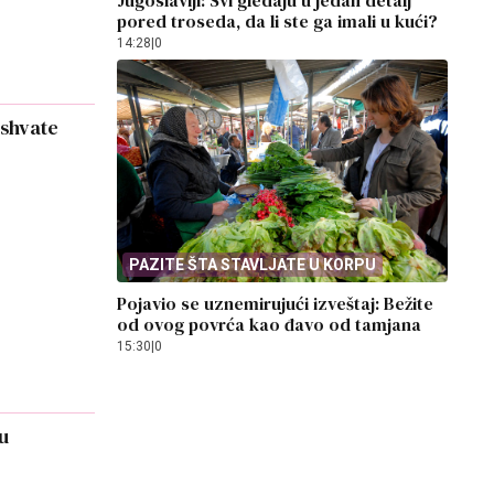
Jugoslaviji: Svi gledaju u jedan detalj
pored troseda, da li ste ga imali u kući?
14:28
|
0
 shvate
PAZITE ŠTA STAVLJATE U KORPU
Pojavio se uznemirujući izveštaj: Bežite
od ovog povrća kao đavo od tamjana
15:30
|
0
u