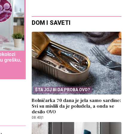
DOM I SAVETI
ekolozi
u grešku,
ŠTA JOJ BI DA PROBA OVO?
Bolničarka 70 dana je jela samo sardine:
Svi su mislili da je poludela, a onda se
desilo OVO
08:40
|
1