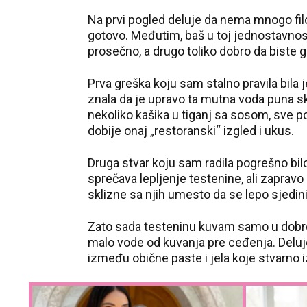
Na prvi pogled deluje da nema mnogo fil
gotovo. Međutim, baš u toj jednostavnosti
prosečno, a drugo toliko dobro da biste ga
Prva greška koju sam stalno pravila bila 
znala da je upravo ta mutna voda puna 
nekoliko kašika u tiganj sa sosom, sve p
dobije onaj „restoranski“ izgled i ukus.
Druga stvar koju sam radila pogrešno bil
sprečava lepljenje testenine, ali zapravo
sklizne sa njih umesto da se lepo sjedini
Zato sada testeninu kuvam samo u dobro
malo vode od kuvanja pre ceđenja. Deluje 
između obične paste i jela koje stvarno i