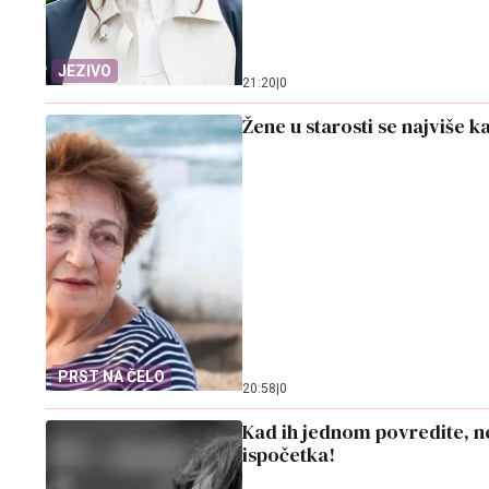
JEZIVO
21:20
|
0
Žene u starosti se najviše 
PRST NA ČELO
20:58
|
0
Kad ih jednom povredite, n
ispočetka!