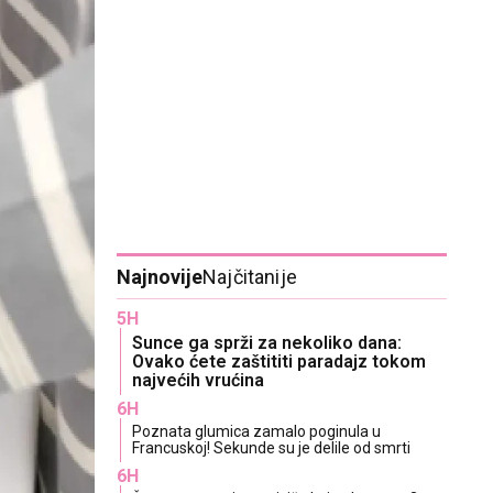
Najnovije
Najčitanije
5H
Sunce ga sprži za nekoliko dana:
Ovako ćete zaštititi paradajz tokom
najvećih vrućina
6H
Poznata glumica zamalo poginula u
Francuskoj! Sekunde su je delile od smrti
6H