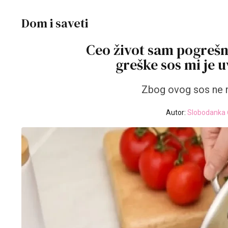
Dom i saveti
Ceo život sam pogrešn
greške sos mi je 
Zbog ovog sos ne m
Autor:
Slobodanka 