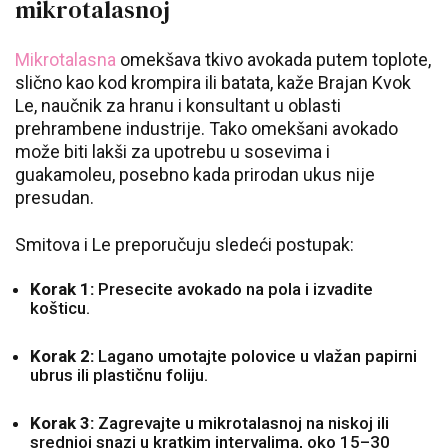
mikrotalasnoj
Mikrotalasna
omekšava tkivo avokada putem toplote,
slično kao kod krompira ili batata, kaže Brajan Kvok
Le, naučnik za hranu i konsultant u oblasti
prehrambene industrije. Tako omekšani avokado
može biti lakši za upotrebu u sosevima i
guakamoleu, posebno kada prirodan ukus nije
presudan.
Smitova i Le preporučuju sledeći postupak:
Korak 1:
Presecite avokado na pola i izvadite
košticu.
Korak 2:
Lagano umotajte polovice u vlažan papirni
ubrus ili plastičnu foliju.
Korak 3:
Zagrevajte u mikrotalasnoj na niskoj ili
srednjoj snazi u kratkim intervalima, oko 15–30