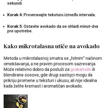
sekundi.
Korak 4:
Proveravajte teksturu između intervala.
Korak 5:
Ostavite avokado da se ohladi minut-dva
pre upotrebe.
Kako mikrotalasna utiče na avokado
Metoda u mikrotalasnoj smatra se „hitnim“ načinom
omekšavanja, a ne pravim procesom sazrevanja.
Može relativno dobro da posluži za
gvakamole
ili
blendirane sosove, gde drugi sastojci mogu da
prikriju promene u teksturi i ukusu, ali nije idealna
kada želite kremast i aromatičan avokado.