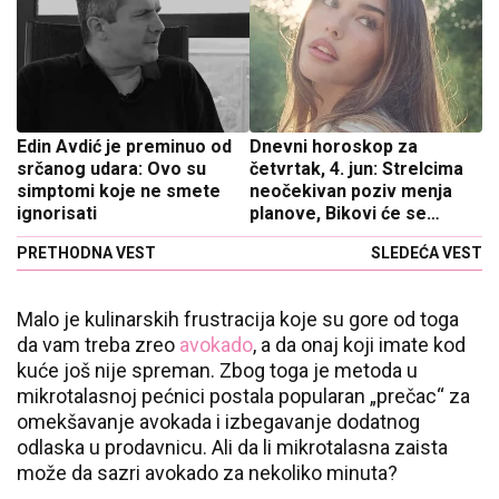
Edin Avdić je preminuo od
Dnevni horoskop za
srčanog udara: Ovo su
četvrtak, 4. jun: Strelcima
simptomi koje ne smete
neočekivan poziv menja
ignorisati
planove, Bikovi će se
opariti
PRETHODNA VEST
SLEDEĆA VEST
Malo je kulinarskih frustracija koje su gore od toga
da vam treba zreo
avokado
, a da onaj koji imate kod
kuće još nije spreman. Zbog toga je metoda u
mikrotalasnoj pećnici postala popularan „prečac“ za
omekšavanje avokada i izbegavanje dodatnog
odlaska u prodavnicu. Ali da li mikrotalasna zaista
može da sazri avokado za nekoliko minuta?