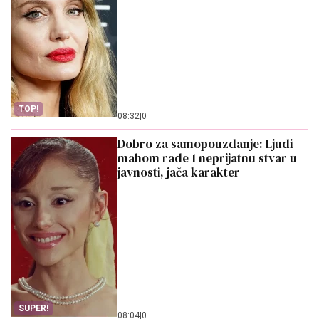
TOP!
08:32
|
0
Dobro za samopouzdanje: Ljudi
mahom rade 1 neprijatnu stvar u
javnosti, jača karakter
SUPER!
08:04
|
0