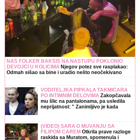
NAŠ FOLKER BAKŠIŠ NA NASTUPU POKLONIO
DEVOJCI U KOLICIMA
Njegov potez sve rasplakao:
Odmah sišao sa bine i uradio nešto neočekivano
VODITELJKA PIPKALA TAKMIČARA
PO INTIMNIM DELOVIMA
Zakopčavala
mu šlic na pantalonama, pa usledila
neprijatnost: " Zanimljivo je kada
voditeljka odradi još neke stvari"
(VIDEO) SARA O MUVANJU SA
FILIPOM CAREM
Otkrila prave razloge
raskida sa Muratom, spomenula i