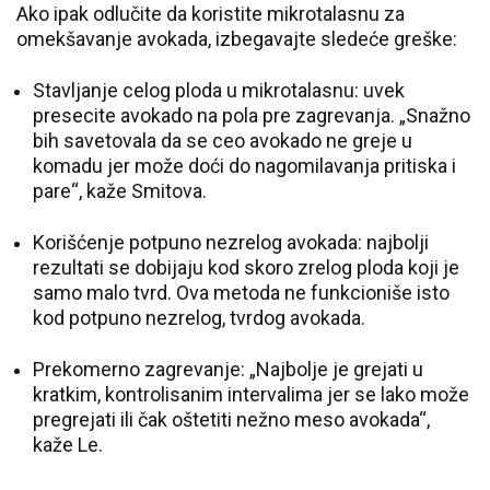
Ako ipak odlučite da koristite mikrotalasnu za
omekšavanje avokada, izbegavajte sledeće greške:
Stavljanje celog ploda u mikrotalasnu: uvek
presecite avokado na pola pre zagrevanja. „Snažno
bih savetovala da se ceo avokado ne greje u
komadu jer može doći do nagomilavanja pritiska i
pare“, kaže Smitova.
Korišćenje potpuno nezrelog avokada: najbolji
rezultati se dobijaju kod skoro zrelog ploda koji je
samo malo tvrd. Ova metoda ne funkcioniše isto
kod potpuno nezrelog, tvrdog avokada.
Prekomerno zagrevanje: „Najbolje je grejati u
kratkim, kontrolisanim intervalima jer se lako može
pregrejati ili čak oštetiti nežno meso avokada“,
kaže Le.