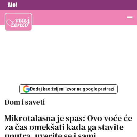
Vesti
Najžena
Dodaj kao željeni izvor na google pretrazi
Dom i saveti
Mikrotalasna je spas: Ovo voće će
za čas omekšati kada ga stavite
unutra, uverite se i sami