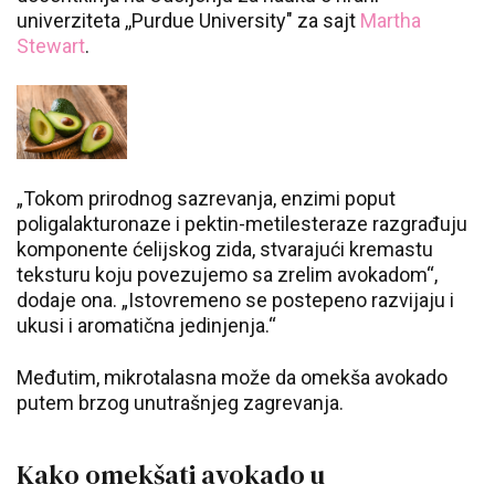
univerziteta ,,Purdue University" za sajt
Martha
Stewart
.
„Tokom prirodnog sazrevanja, enzimi poput
poligalakturonaze i pektin-metilesteraze razgrađuju
komponente ćelijskog zida, stvarajući kremastu
teksturu koju povezujemo sa zrelim avokadom“,
dodaje ona. „Istovremeno se postepeno razvijaju i
ukusi i aromatična jedinjenja.“
Međutim, mikrotalasna može da omekša avokado
putem brzog unutrašnjeg zagrevanja.
Kako omekšati avokado u