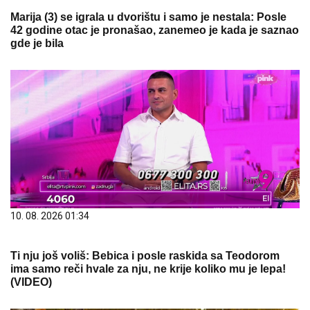
Marija (3) se igrala u dvorištu i samo je nestala: Posle
42 godine otac je pronašao, zanemeo je kada je saznao
gde je bila
10. 08. 2026 01:34
Ti nju još voliš: Bebica i posle raskida sa Teodorom
ima samo reči hvale za nju, ne krije koliko mu je lepa!
(VIDEO)