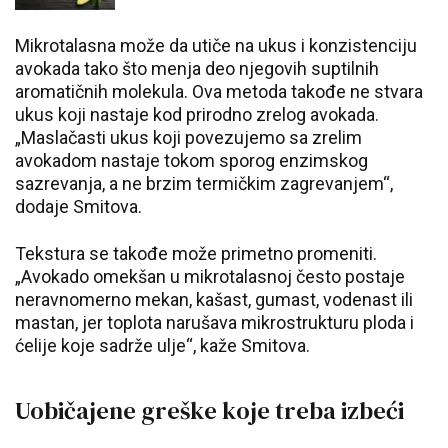
Mikrotalasna može da utiče na ukus i konzistenciju
avokada tako što menja deo njegovih suptilnih
aromatičnih molekula. Ova metoda takođe ne stvara
ukus koji nastaje kod prirodno zrelog avokada.
„Maslačasti ukus koji povezujemo sa zrelim
avokadom nastaje tokom sporog enzimskog
sazrevanja, a ne brzim termičkim zagrevanjem“,
dodaje Smitova.
Tekstura se takođe može primetno promeniti.
„Avokado omekšan u mikrotalasnoj često postaje
neravnomerno mekan, kašast, gumast, vodenast ili
mastan, jer toplota narušava mikrostrukturu ploda i
ćelije koje sadrže ulje“, kaže Smitova.
Uobičajene greške koje treba izbeći