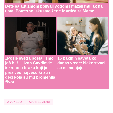
Dete sa autizmom polivali vodom i mazali mu lak na
usta: Potresno iskustvo žene iz vrtića za Mame
„Posle svega postali smo
15 bakinih saveta koji i
još bliži“: Ivan Gavrilović
danas vrede: Neke stvari
iskreno o braku koji je
se ne menjaju
preživeo najveću krizu i
deci koja su mu promenila
život
AVOKADO
ALO NAJ ZENA