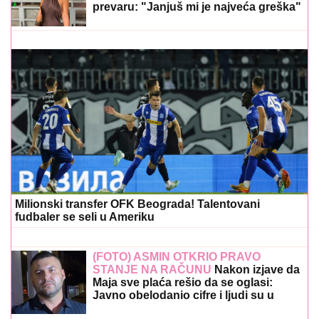
prevaru: "Janjuš mi je najveća greška"
Milionski transfer OFK Beograda! Talentovani
fudbaler se seli u Ameriku
(FOTO) ASMIN OTKRIO PRAVO
STANJE NA RAČUNU
Nakon izjave da
Maja sve plaća rešio da se oglasi:
Javno obelodanio cifre i ljudi su u
šoku