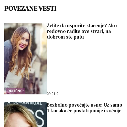
POVEZANE VESTI
Želite da usporite starenje? Ako
redovno radite ove stvari, na
dobrom ste putu
ODLIČNO!
09:01
|
0
Bezbolno povećajte usne: Uz samo
3 koraka će postati punije i sočnije