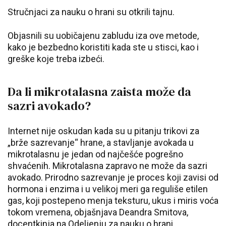
Stručnjaci za nauku o hrani su otkrili tajnu.
Objasnili su uobičajenu zabludu iza ove metode,
kako je bezbedno koristiti kada ste u stisci, kao i
greške koje treba izbeći.
Da li mikrotalasna zaista može da
sazri avokado?
Internet nije oskudan kada su u pitanju trikovi za
„brže sazrevanje“ hrane, a stavljanje avokada u
mikrotalasnu je jedan od najčešće pogrešno
shvaćenih. Mikrotalasna zapravo ne može da sazri
avokado. Prirodno sazrevanje je proces koji zavisi od
hormona i enzima i u velikoj meri ga reguliše etilen
gas, koji postepeno menja teksturu, ukus i miris voća
tokom vremena, objašnjava Deandra Smitova,
docentkinja na Odeljenju za nauku o hrani