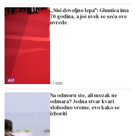
,,Nisi dovoljno lepa": Glumica ima
70 godina, a još uvek se seća ove
uvrede
AU!
17:00
|
0
Na odmoru ste, ali mozak ne
odmara? Jedna stvar kvari
slobodno vreme, evo kako se
izboriti