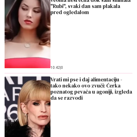
veoma nesrećna dok sam snimala
"Rubi", svaki dan sam plakala
pred ogledalom
10:42
|
0
Vrati mi pse i daj alimentaciju -
tako nekako ovo zvuči: Ćerka
poznatog pevača u agoniji, izgleda
da se razvodi