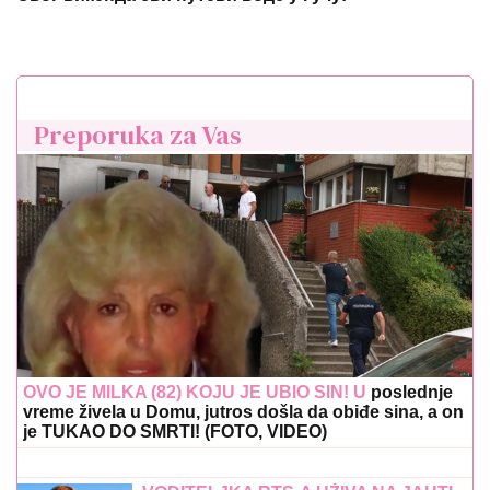
Preporuka za Vas
OVO JE MILKA (82) KOJU JE UBIO SIN! U
poslednje
vreme živela u Domu, jutros došla da obiđe sina, a on
je TUKAO DO SMRTI! (FOTO, VIDEO)