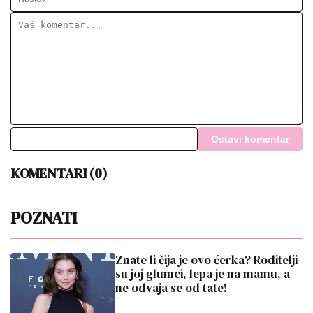
Ostavi komentar
KOMENTARI (0)
POZNATI
Znate li čija je ovo ćerka? Roditelji
su joj glumci, lepa je na mamu, a
ne odvaja se od tate!