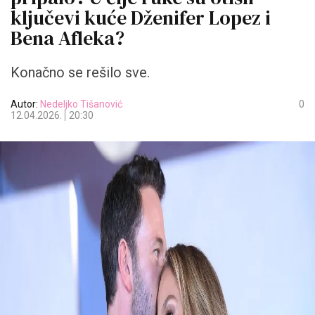
ključevi kuće Dženifer Lopez i
Bena Afleka?
Konačno se rešilo sve.
Autor:
Nedeljko Tišanović
0
12.04.2026.
20:30