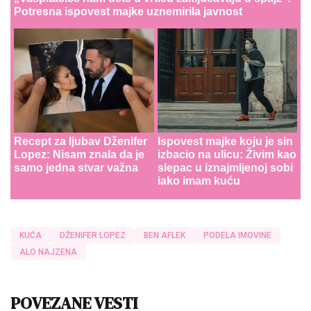
Potresna ispovest majke uznemirila javnost
Recept za ljubav Dženifer
Ispovest majke koju je sin
Lopez: Nisam znala da je
izbacio na ulicu: Živim kao
samo jedna stvar važna
slepac u iznajmljenoj sobi
iako imam kuću
KUĆA
DŽENIFER LOPEZ
BEN AFLEK
PODELA IMOVINE
ALO NAJZENA
POVEZANE VESTI