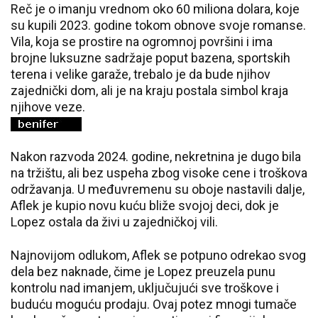
Reč je o imanju vrednom oko 60 miliona dolara, koje
su kupili 2023. godine tokom obnove svoje romanse.
Vila, koja se prostire na ogromnoj površini i ima
brojne luksuzne sadržaje poput bazena, sportskih
terena i velike garaže, trebalo je da bude njihov
zajednički dom, ali je na kraju postala simbol kraja
njihove veze.
Nakon razvoda 2024. godine, nekretnina je dugo bila
na tržištu, ali bez uspeha zbog visoke cene i troškova
održavanja. U međuvremenu su oboje nastavili dalje,
Aflek je kupio novu kuću bliže svojoj deci, dok je
Lopez ostala da živi u zajedničkoj vili.
Najnovijom odlukom, Aflek se potpuno odrekao svog
dela bez naknade, čime je Lopez preuzela punu
kontrolu nad imanjem, uključujući sve troškove i
buduću moguću prodaju. Ovaj potez mnogi tumače