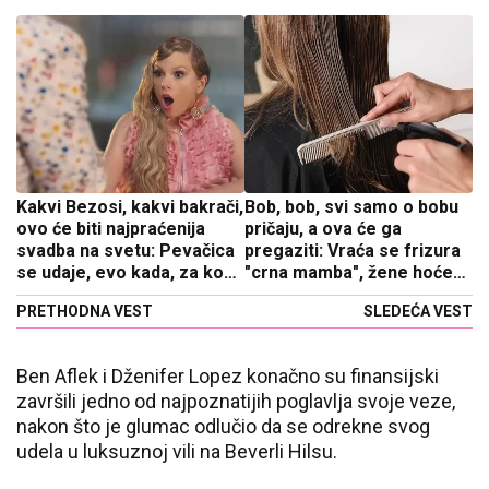
Kakvi Bezosi, kakvi bakrači,
Bob, bob, svi samo o bobu
ovo će biti najpraćenija
pričaju, a ova će ga
svadba na svetu: Pevačica
pregaziti: Vraća se frizura
se udaje, evo kada, za koga
"crna mamba", žene hoće
i gde
samo ovo sada da nose,
PRETHODNA VEST
SLEDEĆA VEST
frizeri u šoku
Ben Aflek
i Dženifer
Lopez
konačno su finansijski
završili jedno od najpoznatijih poglavlja svoje veze,
nakon što je glumac odlučio da se odrekne svog
udela u luksuznoj vili na Beverli Hilsu.