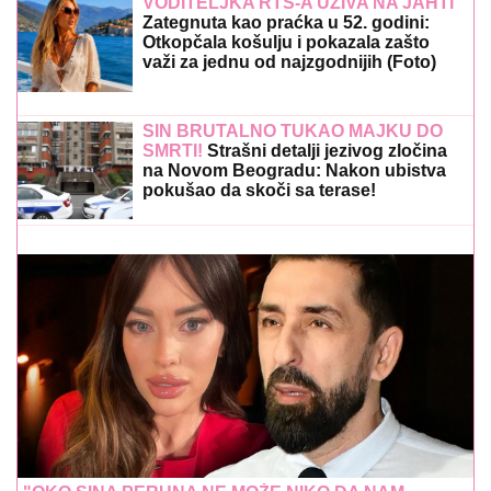
VODITELJKA RTS-A UŽIVA NA JAHTI
Zategnuta kao praćka u 52. godini:
Otkopčala košulju i pokazala zašto
važi za jednu od najzgodnijih (Foto)
SIN BRUTALNO TUKAO MAJKU DO
SMRTI!
Strašni detalji jezivog zločina
na Novom Beogradu: Nakon ubistva
pokušao da skoči sa terase!