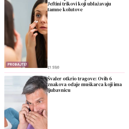
Jeftini trikovi koji ublažavaju
tamne kolutove
PROBAJTE!
21:55
|
0
Švaler otkrio tragove: Ovih 6
znakova odaje muškarca koji ima
ljubavnicu