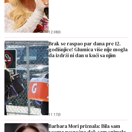
12:08
|
0
Brak se raspao par dana pre 12.
godišnjice! Glumica više nije mogla
da izdrži ni dan u kući sa njim
11:17
|
0
Barbara Mori priznala: Bila sam