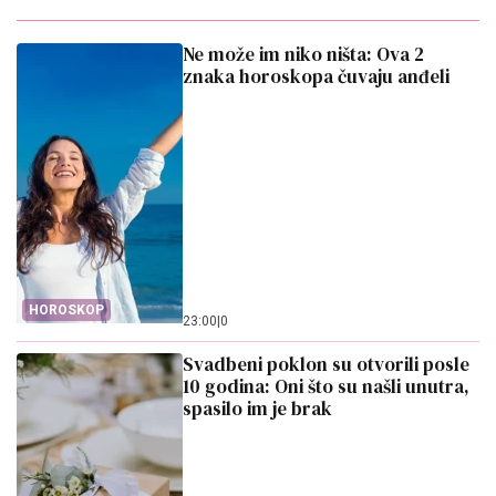
Ne može im niko ništa: Ova 2
znaka horoskopa čuvaju anđeli
HOROSKOP
23:00
|
0
Svadbeni poklon su otvorili posle
10 godina: Oni što su našli unutra,
spasilo im je brak