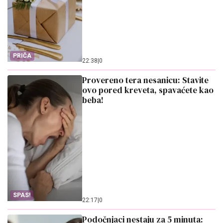
PRIČA
22:38
|
0
Provereno tera nesanicu: Stavite
ovo pored kreveta, spavaćete kao
beba!
SPAS!
22:17
|
0
Podočnjaci nestaju za 5 minuta: