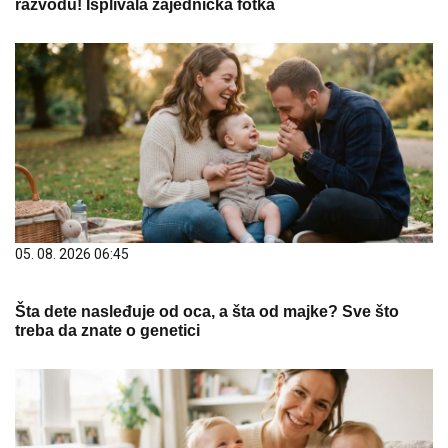
razvodu! Isplivala zajednička fotka
05. 08. 2026 06:45
Šta dete nasleđuje od oca, a šta od majke? Sve što
treba da znate o genetici