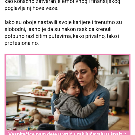
kao konačno zatvaranje emotivnog i finansijskog
poglavlja njihove veze.
Iako su oboje nastavili svoje karijere i trenutno su
slobodni, jasno je da su nakon raskida krenuli
potpuno različitim putevima, kako privatno, tako i
profesionalno.
„Vaspitačice nam dete u vrtiću zaključavaju u špajz“: