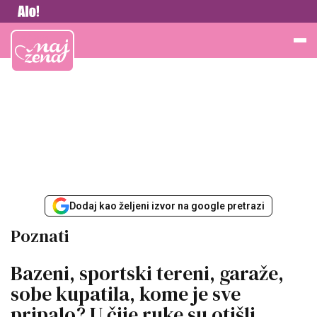
Vesti
Najžena
Dodaj kao željeni izvor na google pretrazi
Poznati
Bazeni, sportski tereni, garaže,
sobe kupatila, kome je sve
pripalo? U čije ruke su otišli