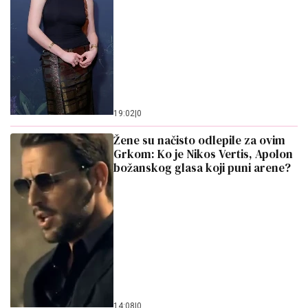
19:02
|
0
Žene su načisto odlepile za ovim
Grkom: Ko je Nikos Vertis, Apolon
božanskog glasa koji puni arene?
14:08
|
0