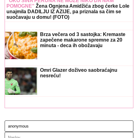
"OKO SINA PERUNA NE MOŽE NIKO DA NAM
POMOGNE"
Žena Ognjena Amidžića zbog ćerke Lole
unajmila DADILJU IZ AZIJE, pa priznala sa čim se
suočavaju u domu! (FOTO)
Brza večera od 3 sastojka: Kremaste
zapečene makarone spremne za 20
minuta - deca ih obožavaju
Omri Glazer doživeo saobraćajnu
nesreću!