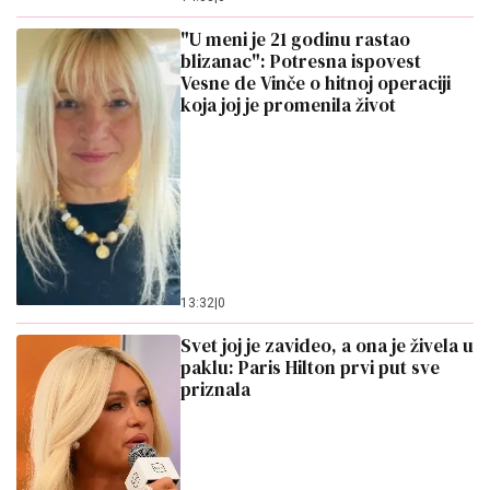
"U meni je 21 godinu rastao
blizanac": Potresna ispovest
Vesne de Vinče o hitnoj operaciji
koja joj je promenila život
13:32
|
0
Svet joj je zavideo, a ona je živela u
paklu: Paris Hilton prvi put sve
priznala