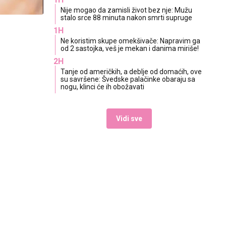
Nije mogao da zamisli život bez nje: Mužu
stalo srce 88 minuta nakon smrti supruge
1H
Ne koristim skupe omekšivače: Napravim ga
od 2 sastojka, veš je mekan i danima miriše!
2H
Tanje od američkih, a deblje od domaćih, ove
su savršene: Švedske palačinke obaraju sa
nogu, klinci će ih obožavati
Vidi sve