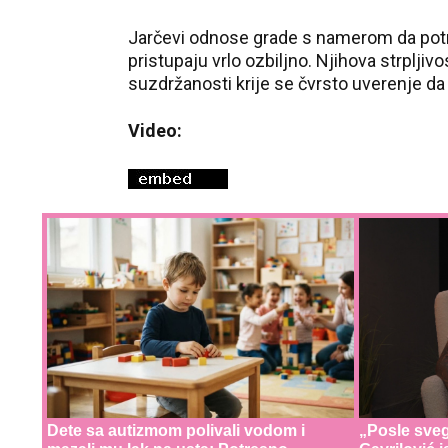
Jarčevi odnose grade s namerom da potraj
pristupaju vrlo ozbiljno. Njihova strpljiv
suzdržanosti krije se čvrsto uverenje da s
Video:
Dete sa autizmom polivali vodom i
„Posle svega