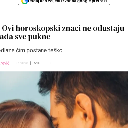
Dodaj kao željeni izvor na google pretrazi
a: Ovi horoskopski znaci ne odustaju
kada sve pukne
 odlaze čim postane teško.
rević
03.06.2026.
15:01
0