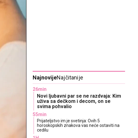
Najnovije
Najčitanije
26min
Novi ljubavni par se ne razdvaja: Kim
uživa sa dečkom i decom, on se
svima pohvalio
55min
Prijateljstvo im je svetinja: Ovih 5
horoskopskih znakova vas neće ostaviti na
cedilu
1H