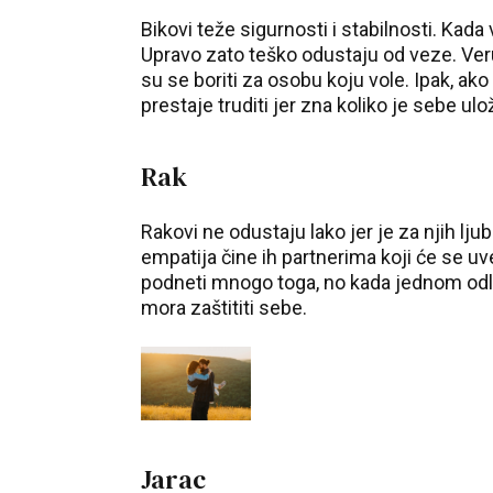
Bikovi teže sigurnosti i stabilnosti. Kada
Upravo zato teško odustaju od veze. Ver
su se boriti za osobu koju vole. Ipak, ako
prestaje truditi jer zna koliko je sebe ulo
Rak
Rakovi ne odustaju lako jer je za njih l
empatija čine ih partnerima koji će se uv
podneti mnogo toga, no kada jednom odluči
mora zaštititi sebe.
Jarac