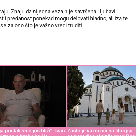
u. Znaju da nijedna veza nije savršena i ljubavi
ost i predanost ponekad mogu delovati hladno, ali iza te
e za ono što je važno vredi truditi.
 postali smo još bliži“: Ivan
Zašto je važno ići na liturgiju