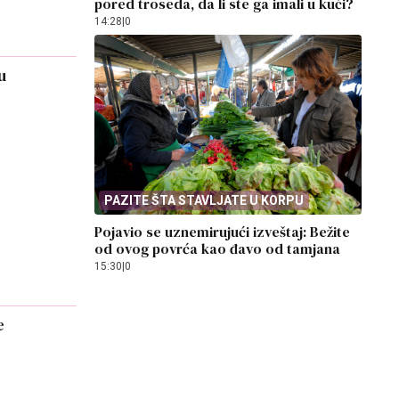
pored troseda, da li ste ga imali u kući?
14:28
|
0
u
PAZITE ŠTA STAVLJATE U KORPU
Pojavio se uznemirujući izveštaj: Bežite
od ovog povrća kao đavo od tamjana
15:30
|
0
e