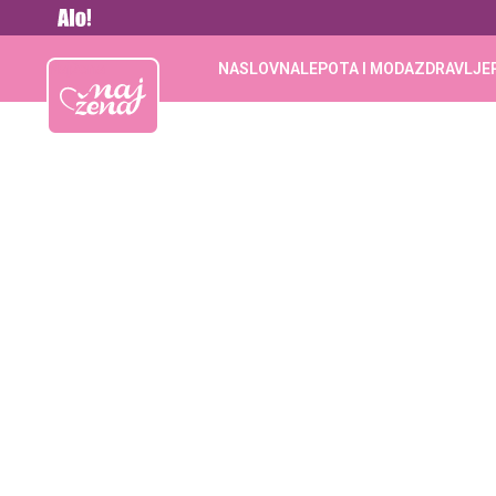
Vesti
Najžena
NASLOVNA
LEPOTA I MODA
ZDRAVLJE