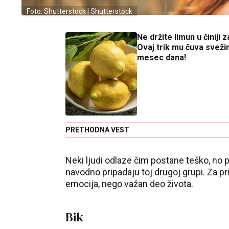
Foto: Shutterstock | Shutterstock
Ne držite limun u činiji 
Ovaj trik mu čuva sveži
mesec dana!
PRETHODNA VEST
Neki ljudi odlaze čim postane teško, no p
navodno pripadaju toj drugoj grupi. Za p
emocija, nego važan deo života.
Bik