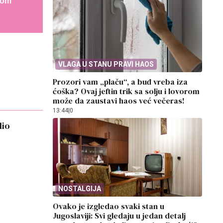
gom
VLAGA U STANU PRAVI HAOS
Prozori vam „plaču“, a buđ vreba iza
ćoška? Ovaj jeftin trik sa solju i lovorom
može da zaustavi haos već večeras!
13:44
|
0
lio
NOSTALGIJA
Ovako je izgledao svaki stan u
Jugoslaviji: Svi gledaju u jedan detalj