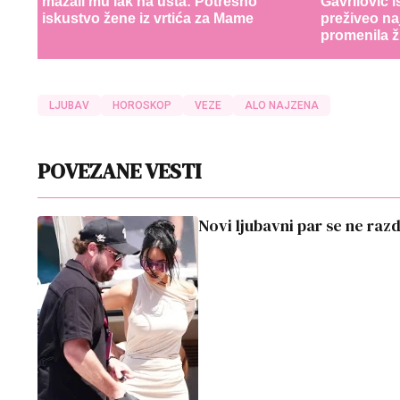
mazali mu lak na usta: Potresno
Gavrilović i
iskustvo žene iz vrtića za Mame
preživeo na
promenila ž
LJUBAV
HOROSKOP
VEZE
ALO NAJZENA
POVEZANE VESTI
Novi ljubavni par se ne raz