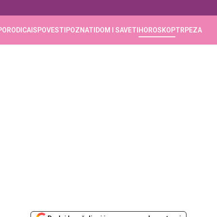
PORODICA
ISPOVESTI
POZNATI
DOM I SAVETI
HOROSKOP
TRPEZA