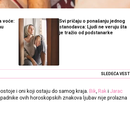
za voće:
Svi pričaju o ponašanju jednog
nu
stanodavca: Ljudi ne veruju šta
je tražio od podstanarke
SLEDEĆA VEST
ostoje i oni koji ostaju do samog kraja.
Bik
,
Rak
i
Jarac
ripadnike ovih horoskopskih znakova ljubav nije prolazna