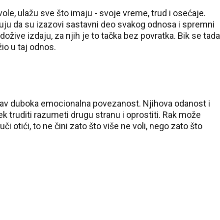
 vole, ulažu sve što imaju - svoje vreme, trud i osećaje.
uju da su izazovi sastavni deo svakog odnosa i spremni
 dožive izdaju, za njih je to tačka bez povratka. Bik se tada
žio u taj odnos.
jubav duboka emocionalna povezanost. Njihova odanost i
ek truditi razumeti drugu stranu i oprostiti. Rak može
 otići, to ne čini zato što više ne voli, nego zato što