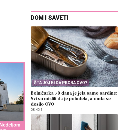
DOM I SAVETI
ŠTA JOJ BI DA PROBA OVO?
Bolničarka 70 dana je jela samo sardine:
Svi su mislili da je poludela, a onda se
desilo OVO
08:40
|
1
: Nedeljom