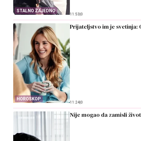
STALNO ZAJEDNO
11:53
|
0
Prijateljstvo im je svetinja
HOROSKOP
11:24
|
0
Nije mogao da zamisli život