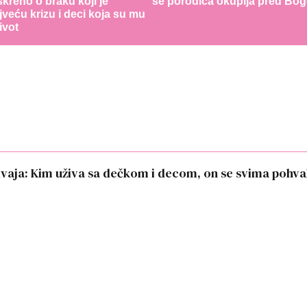
skreno o braku koji je
se porodica okuplja pred Bo
jveću krizu i deci koja su mu
ivot
dvaja: Kim uživa sa dečkom i decom, on se svima pohva