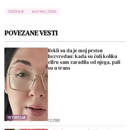
ČIŠĆENJE
ALO NAJ ZENA
POVEZANE VESTI
Rekli su da je moj prsten
bezvredan: Kada su čuli koliku
cifru sam zaradila od njega, pali
su u trans
INTUICIJA
12:29
|
0