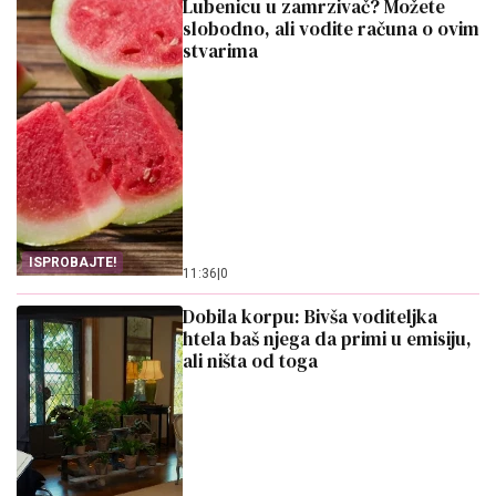
Lubenicu u zamrzivač? Možete
slobodno, ali vodite računa o ovim
stvarima
ISPROBAJTE!
11:36
|
0
Dobila korpu: Bivša voditeljka
htela baš njega da primi u emisiju,
ali ništa od toga