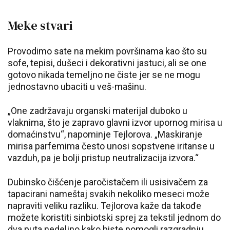
Meke stvari
Provodimo sate na mekim površinama kao što su
sofe, tepisi, dušeci i dekorativni jastuci, ali se one
gotovo nikada temeljno ne čiste jer se ne mogu
jednostavno ubaciti u veš-mašinu.
„One zadržavaju organski materijal duboko u
vlaknima, što je zapravo glavni izvor upornog mirisa u
domaćinstvu“, napominje Tejlorova. „Maskiranje
mirisa parfemima često unosi sopstvene iritanse u
vazduh, pa je bolji pristup neutralizacija izvora.“
Dubinsko čišćenje paročistačem ili usisivačem za
tapacirani nameštaj svakih nekoliko meseci može
napraviti veliku razliku. Tejlorova kaže da takođe
možete koristiti sinbiotski sprej za tekstil jednom do
dva puta nedeljno kako biste pomogli razgradnju