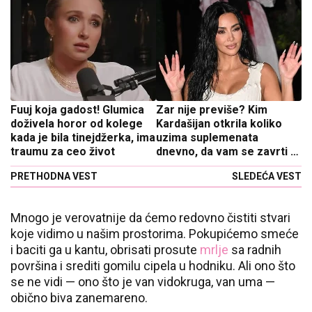
Fuuj koja gadost! Glumica
Zar nije previše? Kim
doživela horor od kolege
Kardašijan otkrila koliko
kada je bila tinejdžerka, ima
uzima suplemenata
traumu za ceo život
dnevno, da vam se zavrti u
glavi
PRETHODNA VEST
SLEDEĆA VEST
Mnogo je verovatnije da ćemo redovno čistiti stvari
koje vidimo u našim prostorima. Pokupićemo smeće
i baciti ga u kantu, obrisati prosute
mrlje
sa radnih
površina i srediti gomilu cipela u hodniku. Ali ono što
se ne vidi — ono što je van vidokruga, van uma —
obično biva zanemareno.