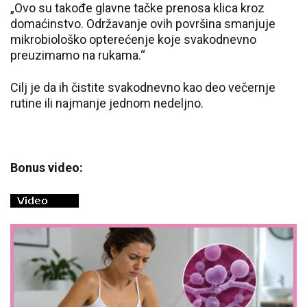
„Ovo su takođe glavne tačke prenosa klica kroz
domaćinstvo. Održavanje ovih površina smanjuje
mikrobiološko opterećenje koje svakodnevno
preuzimamo na rukama.“
Cilj je da ih čistite svakodnevno kao deo večernje
rutine ili najmanje jednom nedeljno.
Bonus video: