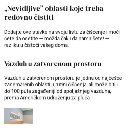
„Nevidljive” oblasti koje treba
redovno čistiti
Dodajte ove stavke na svoju listu za čišćenje i moći
ćete da osetite — možda čak i da namirišete! —
razliku u čistoći vašeg doma.
Vazduh u zatvorenom prostoru
Vazduh u zatvorenom prostoru je jedna od najčešće
zanemarenih oblasti u rutini čišćenja, ali može biti i
do 100 puta zagađeniji od spoljašnjeg vazduha,
prema Američkom udruženju za pluća.