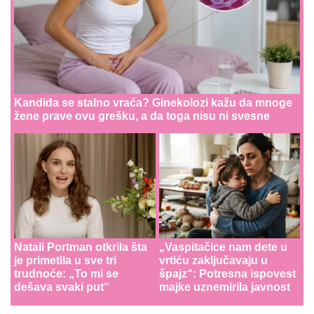
Kandida se stalno vraća? Ginekolozi kažu da mnoge
žene prave ovu grešku, a da toga nisu ni svesne
Natali Portman otkrila šta
„Vaspitačice nam dete u
je primetila u sve tri
vrtiću zaključavaju u
trudnoće: „To mi se
špajz“: Potresna ispovest
dešava svaki put“
majke uznemirila javnost