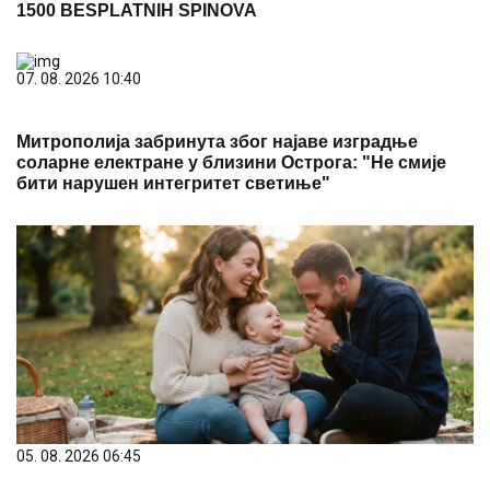
1500 BESPLATNIH SPINOVA
07. 08. 2026 10:40
Митрополија забринута због најаве изградње
соларне електране у близини Острога: "Не смије
бити нарушен интегритет светиње"
05. 08. 2026 06:45