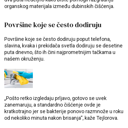
organskog materijala između dubinskih čišćenja.
Površine koje se često dodiruju
Površine koje se često dodiruju poput telefona,
slavina, kvaka i prekidača svetla dodiruju se desetine
puta dnevno, što ih čini najprometnijim tačkama u
našem okruženju.
„Pošto retko izgledaju prljavo, gotovo se uvek
zanemaruju, a standardno čišćenje ovde je
kratkotrajno jer se bakterije ponovo razmnože u roku
od nekoliko minuta nakon brisanja“, kaže Tejlorova.