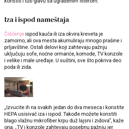
koristiti i tuš-glavu sa ugrađenim filterom.
Iza i ispod nameštaja
Čišćenje
ispod kauča ili iza okvira kreveta je
zamorno, ali ova mesta akumuliraju mnogo prašine i
prljavštine. Ostali delovi koji zahtevaju pažnju
uključuju sofe, noćne ormariće, komode, TV konzole
i velike i male uređaje. U suštini, sve što pokriva deo
poda ili zida.
„Izvucite ih na svakih jedan do dva meseca i koristite
HEPA usisivač iza i ispod. Takođe možete koristiti
blago vlažnu mikrofiber krpu duž lajsni i zidova“, kaže
ona. „TV i konzole zahtevaju posebnu pažnju jer