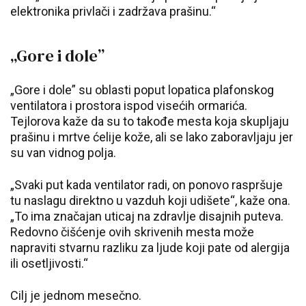
elektronika privlači i zadržava prašinu.“
„Gore i dole”
„Gore i dole” su oblasti poput lopatica plafonskog
ventilatora i prostora ispod visećih ormarića.
Tejlorova kaže da su to takođe mesta koja skupljaju
prašinu i mrtve ćelije kože, ali se lako zaboravljaju jer
su van vidnog polja.
„Svaki put kada ventilator radi, on ponovo raspršuje
tu naslagu direktno u vazduh koji udišete“, kaže ona.
„To ima značajan uticaj na zdravlje disajnih puteva.
Redovno čišćenje ovih skrivenih mesta može
napraviti stvarnu razliku za ljude koji pate od alergija
ili osetljivosti.“
Cilj je jednom mesečno.