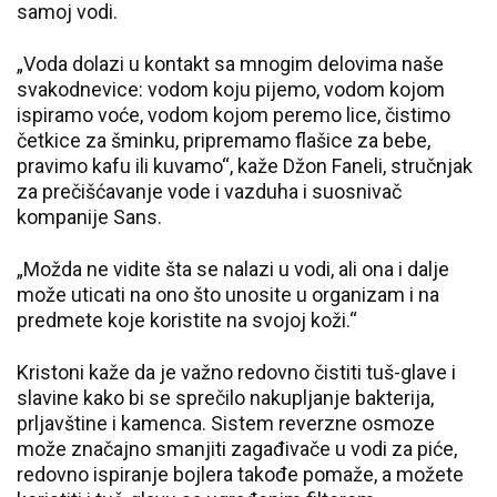
samoj vodi.
„Voda dolazi u kontakt sa mnogim delovima naše
svakodnevice: vodom koju pijemo, vodom kojom
ispiramo voće, vodom kojom peremo lice, čistimo
četkice za šminku, pripremamo flašice za bebe,
pravimo kafu ili kuvamo“, kaže Džon Faneli, stručnjak
za prečišćavanje vode i vazduha i suosnivač
kompanije Sans.
„Možda ne vidite šta se nalazi u vodi, ali ona i dalje
može uticati na ono što unosite u organizam i na
predmete koje koristite na svojoj koži.“
Kristoni kaže da je važno redovno čistiti tuš-glave i
slavine kako bi se sprečilo nakupljanje bakterija,
prljavštine i kamenca. Sistem reverzne osmoze
može značajno smanjiti zagađivače u vodi za piće,
redovno ispiranje bojlera takođe pomaže, a možete