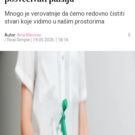
Mnogo je verovatnije da ćemo redovno čistiti
stvari koje vidimo u našim prostorima
Autor:
Ana Klikovac
0
/ Real Simple
19.05.2026.
18:16