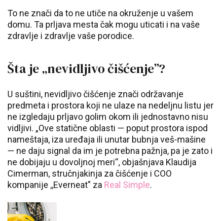
To ne znači da to ne utiče na okruženje u vašem
domu. Ta prljava mesta čak mogu uticati i na vaše
zdravlje i zdravlje vaše porodice.
Šta je „nevidljivo čišćenje”?
U suštini, nevidljivo čišćenje znači održavanje
predmeta i prostora koji ne ulaze na nedeljnu listu jer
ne izgledaju prljavo golim okom ili jednostavno nisu
vidljivi. „Ove statične oblasti — poput prostora ispod
nameštaja, iza uređaja ili unutar bubnja veš-mašine
— ne daju signal da im je potrebna pažnja, pa je zato i
ne dobijaju u dovoljnoj meri“, objašnjava Klaudija
Cimerman, stručnjakinja za čišćenje i COO
kompanije ,,Everneat" za
Real Simple
.