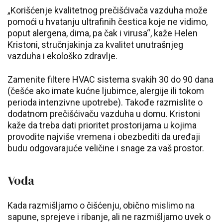
„Korišćenje kvalitetnog prečišćivača vazduha može
pomoći u hvatanju ultrafinih čestica koje ne vidimo,
poput alergena, dima, pa čak i virusa“, kaže Helen
Kristoni, stručnjakinja za kvalitet unutrašnjeg
vazduha i ekološko zdravlje.
Zamenite filtere HVAC sistema svakih 30 do 90 dana
(češće ako imate kućne ljubimce, alergije ili tokom
perioda intenzivne upotrebe). Takođe razmislite o
dodatnom prečišćivaču vazduha u domu. Kristoni
kaže da treba dati prioritet prostorijama u kojima
provodite najviše vremena i obezbediti da uređaji
budu odgovarajuće veličine i snage za vaš prostor.
Voda
Kada razmišljamo o čišćenju, obično mislimo na
sapune, sprejeve i ribanje, ali ne razmišljamo uvek o