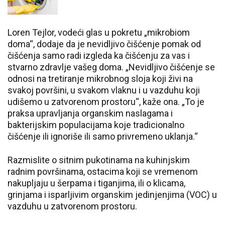
Loren Tejlor, vodeći glas u pokretu „mikrobiom
doma“, dodaje da je nevidljivo čišćenje pomak od
čišćenja samo radi izgleda ka čišćenju za vas i
stvarno zdravlje vašeg doma. „Nevidljivo čišćenje se
odnosi na tretiranje mikrobnog sloja koji živi na
svakoj površini, u svakom vlaknu i u vazduhu koji
udišemo u zatvorenom prostoru“, kaže ona. „To je
praksa upravljanja organskim naslagama i
bakterijskim populacijama koje tradicionalno
čišćenje ili ignoriše ili samo privremeno uklanja.“
Razmislite o sitnim pukotinama na kuhinjskim
radnim površinama, ostacima koji se vremenom
nakupljaju u šerpama i tiganjima, ili o klicama,
grinjama i isparljivim organskim jedinjenjima (VOC) u
vazduhu u zatvorenom prostoru.