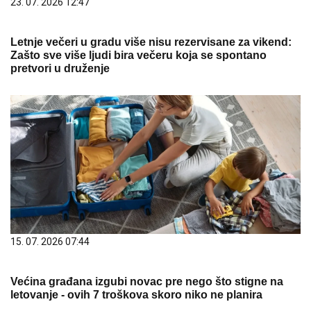
23. 07. 2026 12:47
Letnje večeri u gradu više nisu rezervisane za vikend:
Zašto sve više ljudi bira večeru koja se spontano
pretvori u druženje
15. 07. 2026 07:44
Većina građana izgubi novac pre nego što stigne na
letovanje - ovih 7 troškova skoro niko ne planira