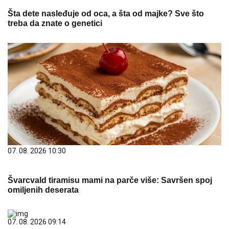
Šta dete nasleđuje od oca, a šta od majke? Sve što
treba da znate o genetici
07. 08. 2026 10:30
Švarcvald tiramisu mami na parče više: Savršen spoj
omiljenih deserata
07. 08. 2026 09:14