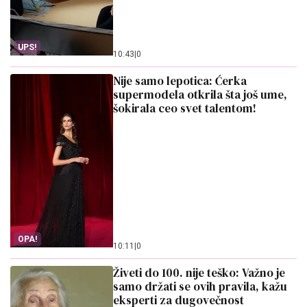
UPS!
10:43
|
0
Nije samo lepotica: Ćerka
supermodela otkrila šta još ume,
šokirala ceo svet talentom!
OPA!
10:11
|
0
Živeti do 100. nije teško: Važno je
samo držati se ovih pravila, kažu
eksperti za dugovečnost