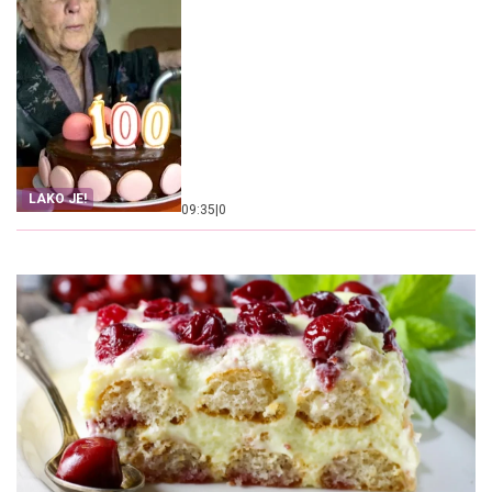
LAKO JE!
09:35
|
0