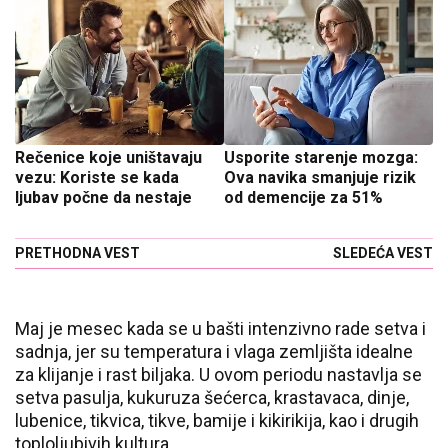
Rečenice koje uništavaju
Usporite starenje mozga:
vezu: Koriste se kada
Ova navika smanjuje rizik
ljubav počne da nestaje
od demencije za 51%
PRETHODNA VEST
SLEDEĆA VEST
Maj je mesec kada se u bašti intenzivno rade setva i
sadnja, jer su temperatura i vlaga zemljišta idealne
za klijanje i rast biljaka. U ovom periodu nastavlja se
setva pasulja, kukuruza šećerca, krastavaca, dinje,
lubenice, tikvica, tikve, bamije i kikirikija, kao i drugih
toploljubivih kultura.