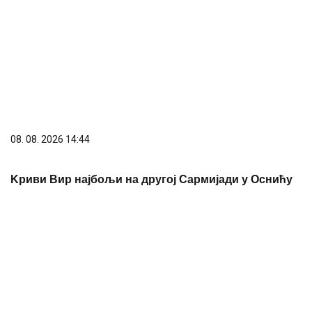
08. 08. 2026 14:44
Kриви Вир најбољи на другој Сармијади у Оснићу
08. 08. 2026 17:40
И ЗА БОДИРОГУ ШУТ КАРТА: На површину
испливале невероватне афере, блокадери га
ковали у звезде, па брутално "ветирали"