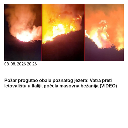
08. 08. 2026 20:26
Požar progutao obalu poznatog jezera: Vatra preti
letovalištu u Italiji, počela masovna bežanija (VIDEO)
08. 08. 2026 20:17
Srbija "pregažena" u polufinalu – 23 razlike