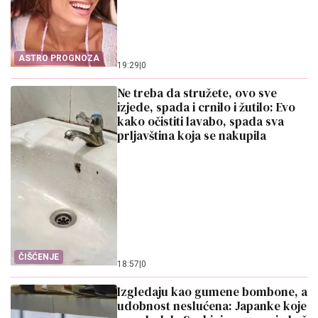
ASTRO PROGNOZA
19:29
|
0
Ne treba da stružete, ovo sve
izjede, spada i crnilo i žutilo: Evo
kako očistiti lavabo, spada sva
prljavština koja se nakupila
ČIŠĆENJE
18:57
|
0
Izgledaju kao gumene bombone, a
udobnost neslućena: Japanke koje