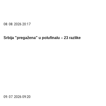
09. 07. 2026 09:20
Komfor po meri klijenata: nova linija paketa ALTA
banke