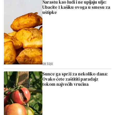
08:32
|
0
Sunce ga sprži za nekoliko dana:
Ovako ćete zaštititi paradajz
tokom najvećih vrućina
21:41
|
0
Evo pravog recepta za domaći
sataraš sa jajima: Ukus kao u
kafani, melem za stomak i dušu