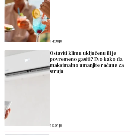
povremeno gasiti? Evo kako da
maksimalno umanjite račune za
struju
13:01
|
0
Narastu kao ludi i ne upijaju ulje:
Ubacite 1 kašiku ovoga u smesu za
uštipke