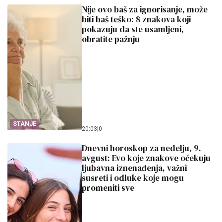
Nije ovo baš za ignorisanje, može
biti baš teško: 8 znakova koji
pokazuju da ste usamljeni,
obratite pažnju
STANJE
20:03
|
0
Dnevni horoskop za nedelju, 9.
avgust: Evo koje znakove očekuju
ljubavna iznenađenja, važni
susreti i odluke koje mogu
promeniti sve