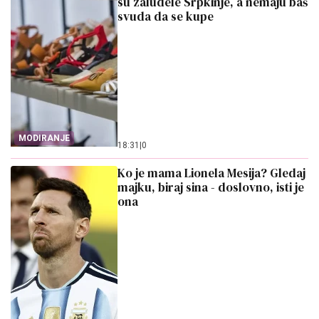
su zaludele Srpkinje, a nemaju baš
svuda da se kupe
MODIRANJE
18:31
|
0
Ko je mama Lionela Mesija? Gledaj
majku, biraj sina - doslovno, isti je
ona