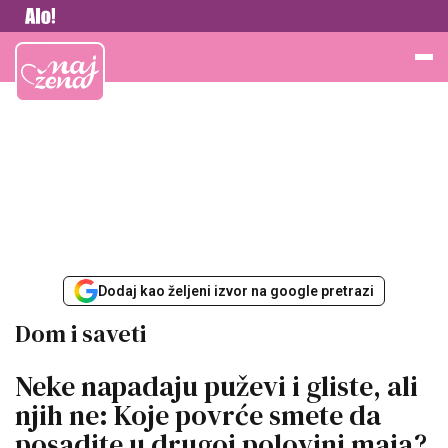
Vesti
Najžena
Dodaj kao željeni izvor na google pretrazi
Dom i saveti
Neke napadaju puževi i gliste, ali
njih ne: Koje povrće smete da
posadite u drugoj polovini maja?