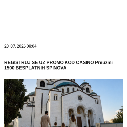
REGISTRUJ SE UZ PROMO KOD CASINO Preuzmi
1500 BESPLATNIH SPINOVA
08. 08. 2026 16:10
Zašto je važno ići na liturgiju: Nedeljom se porodica
okuplja pred Bogom