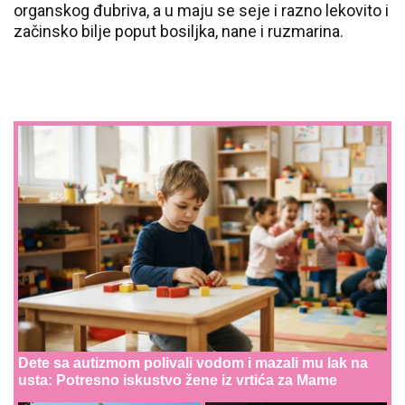
organskog đubriva, a u maju se seje i razno lekovito i
začinsko bilje poput bosiljka, nane i ruzmarina.
Dete sa autizmom polivali vodom i mazali mu lak na
usta: Potresno iskustvo žene iz vrtića za Mame