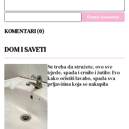
Ne treba da stružete, ovo sve
izjede, spada i crnilo i žutilo: Evo
kako očistiti lavabo, spada sva
prljavština koja se nakupila
18:57
|
0
Ključ sam ti ostavila ovde: Evo gde
da ga sakrijete, niko ga neće
ukrasti