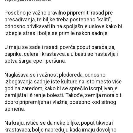
Posebno je važno pravilno pripremiti rasad pre
presađivanja, te biljke treba postepeno "kaliti",
odnosno privikavati ih na spoljašnje uslove kako bi
izbegle stres i bolje se primile nakon sadnje.
U maju se sade i rasadi povrća poput paradajza,
paprike, celera i krastavca, a u bašti se nastavlja i
setva šargarepe i peršuna.
Naglašava se i važnost plodoreda, odnosno
izbegavanja sadnje iste kulture na isto mesto više
godina zaredom, kako bi se sprečilo iscrpljivanje
zemljišta i širenje bolesti. Takođe, zemlja mora biti
dobro pripremljena i vlažna, posebno kod sitnog
semena.
Na kraju, ističe se da neke biljke, poput tikvica i
krastavaca, bolje napreduju kada imaju dovoljno