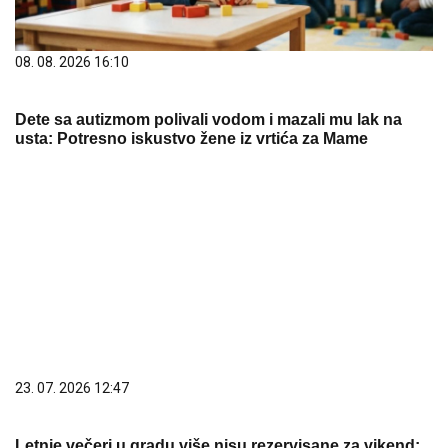
23. 07. 2026 12:47
Letnje večeri u gradu više nisu rezervisane za vikend:
Zašto sve više ljudi bira večeru koja se spontano
pretvori u druženje