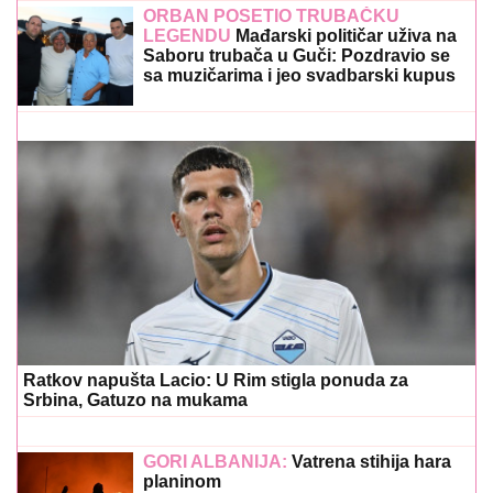
Ratkov napušta Lacio: U Rim stigla ponuda za
Srbina, Gatuzo na mukama
GORI ALBANIJA:
Vatrena stihija hara
planinom
Telo čista perverzija! Voditeljka se
skinula i snimila prizor od kog se
muškarcima trese tlo pod nogama