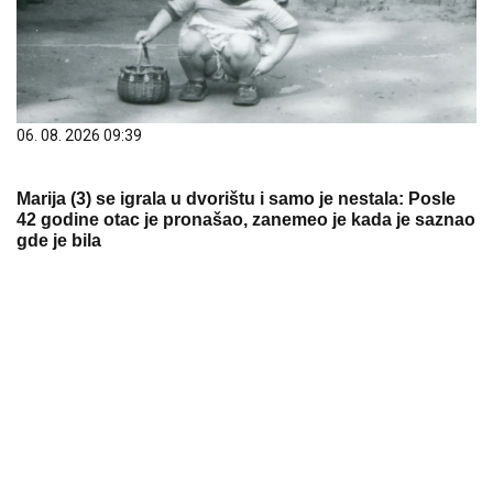
42 godine otac je pronašao, zanemeo je kada je saznao
gde je bila
03. 08. 2026 07:31
25.000 kupaca već kupuje uz PerSu Extra. A ti? Saznaj
više