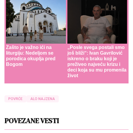
Zašto je važno ići na
„Posle svega postali smo
liturgiju: Nedeljom se
još bliži“: Ivan Gavrilović
porodica okuplja pred
iskreno o braku koji je
Bogom
preživeo najveću krizu i
deci koja su mu promenila
život
POVRĆE
ALO NAJZENA
POVEZANE VESTI