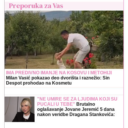
IMA PREDIVNO IMANJE NA KOSOVU I METOHIJI
Milan Vasić pokazao deo dvorišta i raznežio: Sin
Despot prohodao na Kosmetu
"NE UMIRE SE ZA LJUDIMA KOJI SU
PUCALI U TEBE"
Brutalno
oglašavanje Jovane Jeremić 5 dana
nakon veridbe Dragana Stankovića:
"Znali su šta rade"
ORBAN POSETIO TRUBAČKU
LEGENDU
Mađarski političar uživa na
Saboru trubača u Guči: Pozdravio se
sa muzičarima i jeo svadbarski kupus