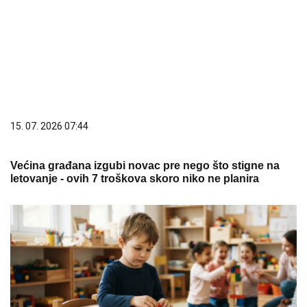
Većina građana izgubi novac pre nego što stigne na
letovanje - ovih 7 troškova skoro niko ne planira
08. 08. 2026 16:10
Dete sa autizmom polivali vodom i mazali mu lak na
usta: Potresno iskustvo žene iz vrtića za Mame