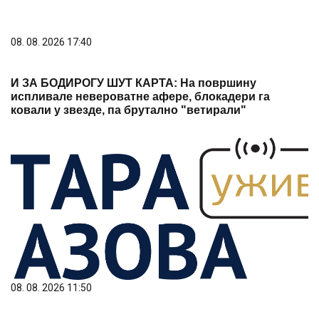
08. 08. 2026 11:50
Млади ватерполисти Србије у полуфиналу
Светског првенства (У16)