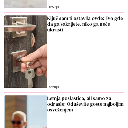
15:28
|
0
Letnja poslastica, ali samo za
odrasle: Oduševite goste najboljim
osveženjem
14:30
|
0
Ostaviti klimu uključenu ili je