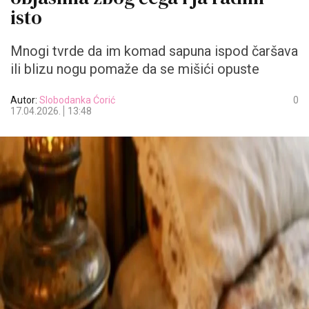
isto
Mnogi tvrde da im komad sapuna ispod čaršava
ili blizu nogu pomaže da se mišići opuste
Autor:
Slobodanka Ćorić
0
17.04.2026.
13:48