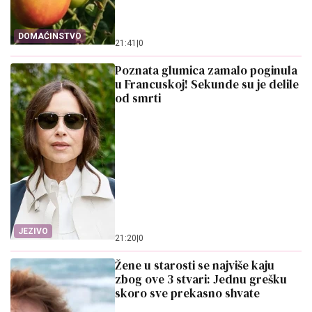
DOMAĆINSTVO
21:41
|
0
Poznata glumica zamalo poginula
u Francuskoj! Sekunde su je delile
od smrti
JEZIVO
21:20
|
0
Žene u starosti se najviše kaju
zbog ove 3 stvari: Jednu grešku
skoro sve prekasno shvate