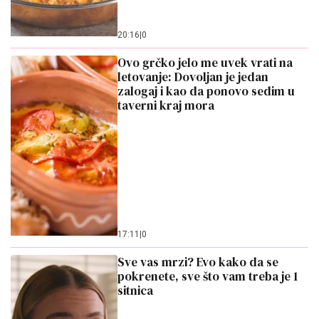
20:16
|
0
Ovo grčko jelo me uvek vrati na
letovanje: Dovoljan je jedan
zalogaj i kao da ponovo sedim u
taverni kraj mora
17:11
|
0
Sve vas mrzi? Evo kako da se
pokrenete, sve što vam treba je 1
sitnica