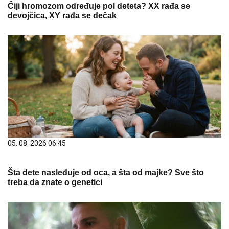
Čiji hromozom određuje pol deteta? XX rađa se
devojčica, XY rađa se dečak
05. 08. 2026 06:45
Šta dete nasleđuje od oca, a šta od majke? Sve što
treba da znate o genetici