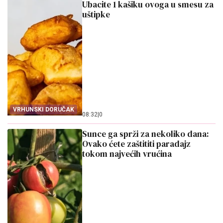
Ubacite 1 kašiku ovoga u smesu za
uštipke
VRHUNSKI DORUČAK
08:32
|
0
Sunce ga sprži za nekoliko dana:
Ovako ćete zaštititi paradajz
tokom najvećih vrućina