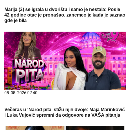
Marija (3) se igrala u dvorištu i samo je nestala: Posle
42 godine otac je pronašao, zanemeo je kada je saznao
gde je bila
08. 08. 2026 07:40
Večeras u 'Narod pita' stižu njih dvoje: Maja Marinković
i Luka Vujović spremni da odgovore na VAŠA pitanja