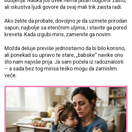
budjenja. Nauka još uvek nema jasan odgovor zašto,
ali iskustva ljudi govore da ovaj mali trik zaista radi.
Ako želite da probate, dovoljno je da uzmete prirodan
sapun, najbolje sa eteričnim uljima, i stavite ga pored
kreveta. Kada izgubi miris, zamenite ga novim.
Možda deluje previše jednostavno da bi bilo korisno,
ali ponekad su upravo te stare, „babske“ navike ono
što nam najviše prija. Ja sam počela iz radoznalosti
– a sada bez tog mirisa teško mogu da zamislim
veče.