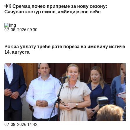
ФК Сремац почео припреме за нову сезону:
Сачуван костур екипе, амбиције све веће
07. 08. 2026 09:30
Рок за уплату треће рате пореза на имовину истиче
14. августа
07. 08. 2026 14:42