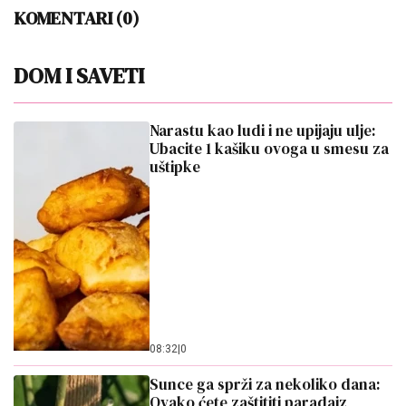
KOMENTARI (0)
DOM I SAVETI
Narastu kao ludi i ne upijaju ulje:
Ubacite 1 kašiku ovoga u smesu za
uštipke
08:32
|
0
Sunce ga sprži za nekoliko dana:
Ovako ćete zaštititi paradajz