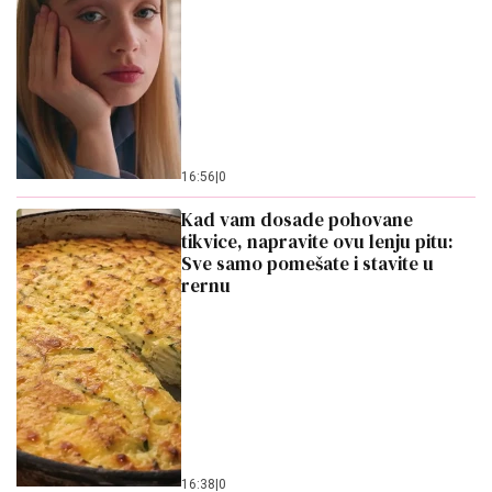
16:56
|
0
Kad vam dosade pohovane
tikvice, napravite ovu lenju pitu:
Sve samo pomešate i stavite u
rernu
16:38
|
0