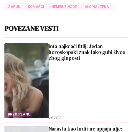
SAPUN
KOMARCI
NEMIRNE NOGE
ALO NAJZENA
POVEZANE VESTI
Ima najkraći fitilj! Jedan
horoskopski znak lako gubi živce
zbog gluposti
BRZO PLANU
09:02
|
0
Narastu kao ludi i ne upijaju ulje: