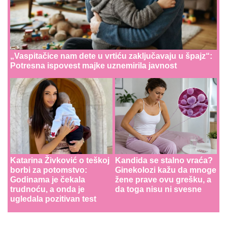
„Vaspitačice nam dete u vrtiću zaključavaju u špajz“:
Potresna ispovest majke uznemirila javnost
Katarina Živković o teškoj
Kandida se stalno vraća?
borbi za potomstvo:
Ginekolozi kažu da mnoge
Godinama je čekala
žene prave ovu grešku, a
trudnoću, a onda je
da toga nisu ni svesne
ugledala pozitivan test