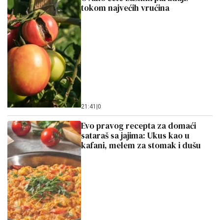
tokom najvećih vrućina
21:41
|
0
Evo pravog recepta za domaći
sataraš sa jajima: Ukus kao u
kafani, melem za stomak i dušu