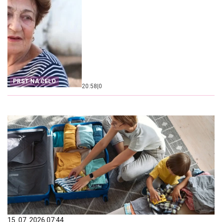
PRST NA ČELO
20:58
|
0
15. 07. 2026 07:44