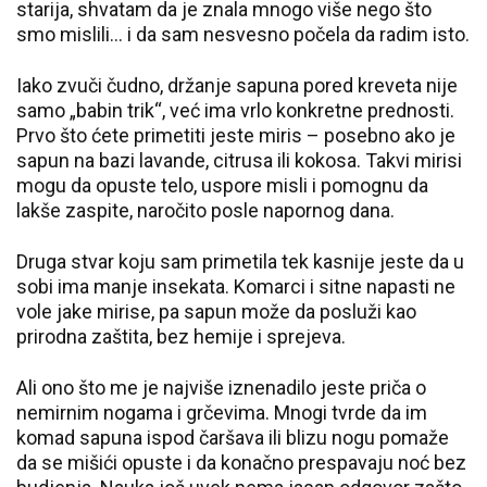
starija, shvatam da je znala mnogo više nego što
smo mislili… i da sam nesvesno počela da radim isto.
Iako zvuči čudno, držanje sapuna pored kreveta nije
samo „babin trik“, već ima vrlo konkretne prednosti.
Prvo što ćete primetiti jeste miris – posebno ako je
sapun na bazi lavande, citrusa ili kokosa. Takvi mirisi
mogu da opuste telo, uspore misli i pomognu da
lakše zaspite, naročito posle napornog dana.
Druga stvar koju sam primetila tek kasnije jeste da u
sobi ima manje insekata. Komarci i sitne napasti ne
vole jake mirise, pa sapun može da posluži kao
prirodna zaštita, bez hemije i sprejeva.
Ali ono što me je najviše iznenadilo jeste priča o
nemirnim nogama i grčevima. Mnogi tvrde da im
komad sapuna ispod čaršava ili blizu nogu pomaže
da se mišići opuste i da konačno prespavaju noć bez