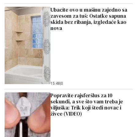
Ubacite ovo u mašinu zajedno sa
zavesom za tuš: Ostatke sapuna
skida bez ribanja, izgledaće kao
nova
15:48
|
0
Popravite rajsferšlus za 10
sekundi, a sve što vam treba je
viljuška: Trik koji štedi novac i
živce (VIDEO)