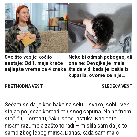
Sve što vas je kočilo
Neko bi odmah pobegao, ali
nestaje: Od 1. maja kreće
ona ne: Devojka je imala
najlepše vreme za 4 znaka
šta da vidi kada je izašla iz
kupatila, ovome se nije
nadala
PRETHODNA VEST
SLEDEĆA VEST
Sećam se da je kod bake na selu u svakoj sobi uvek
stajao po jedan komad mirisnog sapuna. Na noćnom
stočiću, u ormaru, čak i ispod jastuka. Kao dete
nisam razumela zašto to radi – mislila sam da je to
samo zbog lepog mirisa. Danas, kada sam malo