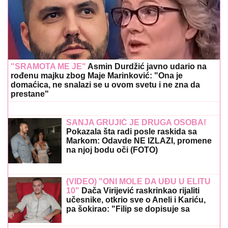
"SRAMOTA ME JE"
Asmin Durdžić javno udario na
rođenu majku zbog Maje Marinković: "Ona je
domaćica, ne snalazi se u ovom svetu i ne zna da
prestane"
SANJA GRUJIĆ JE DRUGA OSOBA!
Pokazala šta radi posle raskida sa
Markom: Odavde NE IZLAZI, promene
na njoj bodu oči (FOTO)
(VIDEO) "ONI MOLE DA UĐU U ELITU
10"
Dača Virijević raskrinkao rijaliti
učesnike, otkrio sve o Aneli i Kariću,
pa šokirao: "Filip se dopisuje sa
pevačicom"