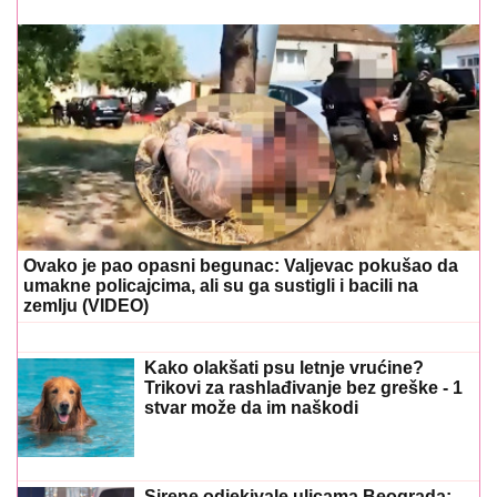
Ovako je pao opasni begunac: Valjevac pokušao da
umakne policajcima, ali su ga sustigli i bacili na
zemlju (VIDEO)
Kako olakšati psu letnje vrućine?
Trikovi za rashlađivanje bez greške - 1
stvar može da im naškodi
Sirene odjekivale ulicama Beograda: