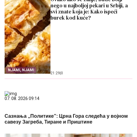
nego u najboljoj pekari u Srbiji, a
svi znate koja je: Kako ispeći
burek kod kuće?
NJAMI, NJAMI
21:29
|
0
07. 08. 2026 09:14
Сазнања „Политике”: Црна Гора следећа у војном
савезу Загреба, Тиране и Приштине