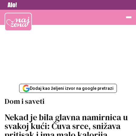
Vesti
Najžena
Dodaj kao željeni izvor na google pretrazi
Dom i saveti
Nekad je bila glavna namirnica u
svakoj kući: Čuva srce, snižava
pritisak i ima malo kalorija