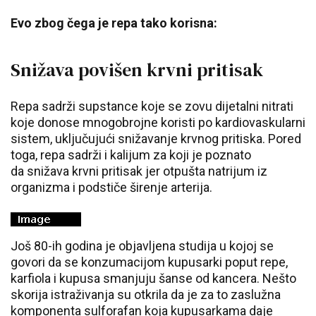
Evo zbog čega je repa tako korisna:
Snižava povišen krvni pritisak
Repa sadrži supstance koje se zovu dijetalni nitrati
koje donose mnogobrojne koristi po kardiovaskularni
sistem, uključujući snižavanje krvnog pritiska. Pored
toga, repa sadrži i kalijum za koji je poznato
da snižava krvni pritisak jer otpušta natrijum iz
organizma i podstiče širenje arterija.
Još 80-ih godina je objavljena studija u kojoj se
govori da se konzumacijom kupusarki poput repe,
karfiola i kupusa smanjuju šanse od kancera. Nešto
skorija istraživanja su otkrila da je za to zaslužna
komponenta sulforafan koja kupusarkama daje