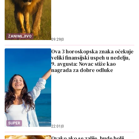
ZANIMLJIVO
09:29
|
0
Ova 3 horoskopska znaka očekuje
veliki finansijski uspeh u nedelju,
9. avgusta: Novac stiže kao
nagrada za dobre odluke
SUPER
22:01
|
0
Ovako ako se zalije, bude bolji