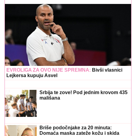
EVROLIGA ZA OVO NIJE SPREMNA:
Bivši vlasnici
Lejkersa kupuju Asvel
Srbija te zove! Pod jednim krovom 435
mališana
Briše podočnjake za 20 minuta:
Domaća maska zateže kožu i skida