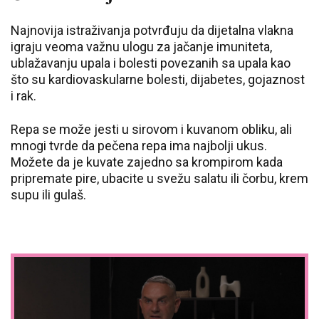
Najnovija istraživanja potvrđuju da dijetalna vlakna
igraju veoma važnu ulogu za jačanje imuniteta,
ublažavanju upala i bolesti povezanih sa upala kao
što su kardiovaskularne bolesti, dijabetes, gojaznost
i rak.
Repa se može jesti u sirovom i kuvanom obliku, ali
mnogi tvrde da pečena repa ima najbolji ukus.
Možete da je kuvate zajedno sa krompirom kada
pripremate pire, ubacite u svežu salatu ili čorbu, krem
supu ili gulaš.