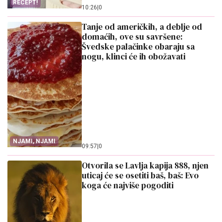
RECEPT!
10:26
|
0
Tanje od američkih, a deblje od
domaćih, ove su savršene:
Švedske palačinke obaraju sa
nogu, klinci će ih obožavati
NJAMI, NJAMI
09:57
|
0
Otvorila se Lavlja kapija 888, njen
uticaj će se osetiti baš, baš: Evo
koga će najviše pogoditi