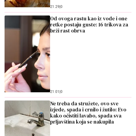
21:29
|
0
Od ovoga rastu kao iz vode i one
retke postaju guste: 16 trikova za
brži rast obrva
21:01
|
0
Ne treba da stružete, ovo sve
izjede, spada i crnilo i žutilo: Evo
kako očistiti lavabo, spada sva
prljavština koja se nakupila