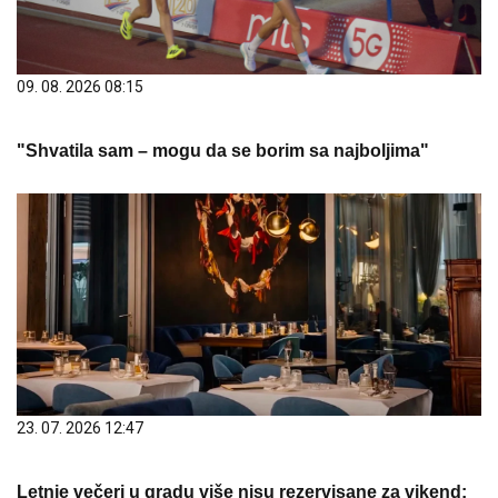
09. 08. 2026 08:15
"Shvatila sam – mogu da se borim sa najboljima"
23. 07. 2026 12:47
Letnje večeri u gradu više nisu rezervisane za vikend: