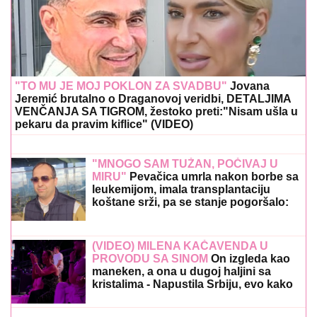
"TO MU JE MOJ POKLON ZA SVADBU"
Jovana
Jeremić brutalno o Draganovoj veridbi, DETALJIMA
VENČANJA SA TIGROM, žestoko preti:"Nisam ušla u
pekaru da pravim kiflice" (VIDEO)
"MNOGO SAM TUŽAN, POČIVAJ U
MIRU"
Pevačica umrla nakon borbe sa
leukemijom, imala transplantaciju
koštane srži, pa se stanje pogoršalo:
Emir Habibović se oprostio
(VIDEO) MILENA KAČAVENDA U
PROVODU SA SINOM
On izgleda kao
maneken, a ona u dugoj haljini sa
kristalima - Napustila Srbiju, evo kako
provodi vreme po izlasku iz "Elite 9"