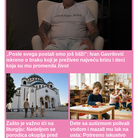
„Posle svega postali smo još bliži“: Ivan Gavrilović
iskreno o braku koji je preživeo najveću krizu i deci
koja su mu promenila život
Zašto je važno ići na
Dete sa autizmom polivali
liturgiju: Nedeljom se
vodom i mazali mu lak na
porodica okuplja pred
usta: Potresno iskustvo