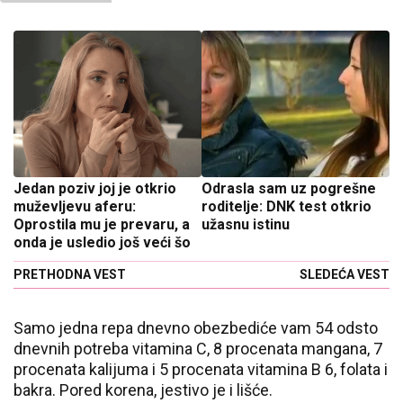
Jedan poziv joj je otkrio
Odrasla sam uz pogrešne
muževljevu aferu:
roditelje: DNK test otkrio
Oprostila mu je prevaru, a
užasnu istinu
onda je usledio još veći šo
PRETHODNA VEST
SLEDEĆA VEST
Samo jedna repa dnevno obezbediće vam 54 odsto
dnevnih potreba vitamina C, 8 procenata mangana, 7
procenata kalijuma i 5 procenata vitamina B 6, folata i
bakra. Pored korena, jestivo je i lišće.