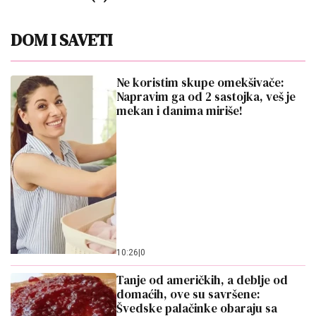
DOM I SAVETI
Ne koristim skupe omekšivače:
Napravim ga od 2 sastojka, veš je
mekan i danima miriše!
10:26
|
0
Tanje od američkih, a deblje od
domaćih, ove su savršene:
Švedske palačinke obaraju sa