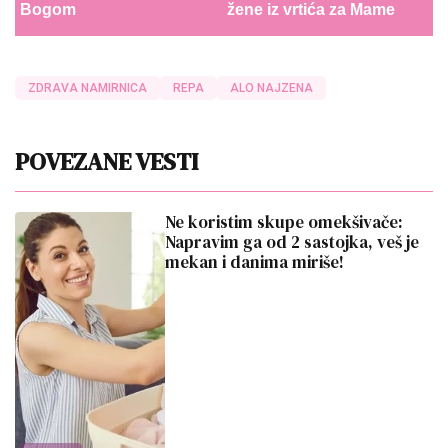
Bogom
žene iz vrtića za Mame
ZDRAVA NAMIRNICA
REPA
ALO NAJZENA
POVEZANE VESTI
Ne koristim skupe omekšivače:
Napravim ga od 2 sastojka, veš je
mekan i danima miriše!