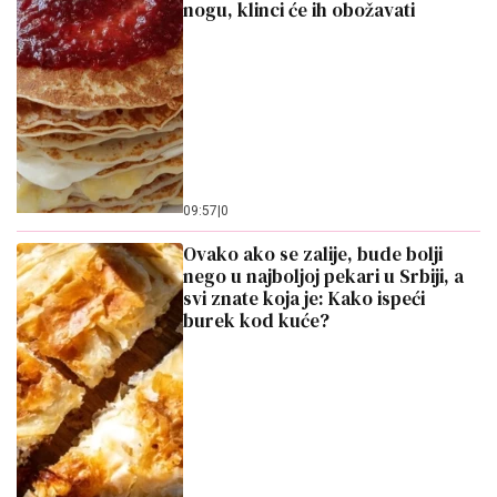
nogu, klinci će ih obožavati
09:57
|
0
Ovako ako se zalije, bude bolji
nego u najboljoj pekari u Srbiji, a
svi znate koja je: Kako ispeći
burek kod kuće?