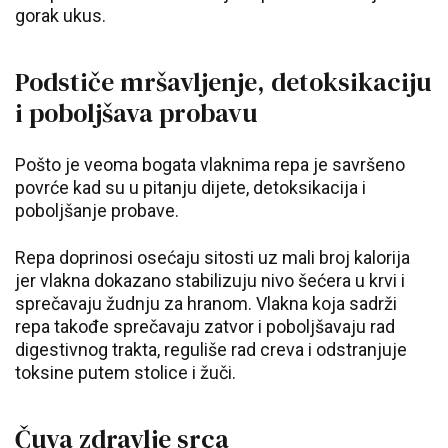
gorak ukus.
Podstiče mršavljenje, detoksikaciju
i poboljšava probavu
Pošto je veoma bogata vlaknima repa je savršeno
povrće kad su u pitanju dijete, detoksikacija i
poboljšanje probave.
Repa doprinosi osećaju sitosti uz mali broj kalorija
jer vlakna dokazano stabilizuju nivo šećera u krvi i
sprečavaju žudnju za hranom. Vlakna koja sadrži
repa takođe sprečavaju zatvor i poboljšavaju rad
digestivnog trakta, reguliše rad creva i odstranjuje
toksine putem stolice i žuči.
Čuva zdravlje srca