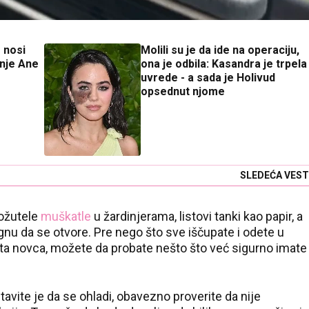
o nosi
Molili su je da ide na operaciju,
inje Ane
ona je odbila: Kasandra je trpela
uvrede - a sada je Holivud
opsednut njome
SLEDEĆA VEST
požutele
muškatle
u žardinjerama, listovi tanki kao papir, a
gnu da se otvore. Pre nego što sve iščupate i odete u
ta novca, možete da probate nešto što već sigurno imate
stavite je da se ohladi, obavezno proverite da nije