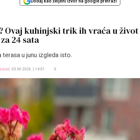
Dodaj kao željeni izvor na google pretrazi
 Ovaj kuhinjski trik ih vraća u život
za 24 sata
 terasa u junu izgleda isto.
rević
03.06.2026.
14:01
0