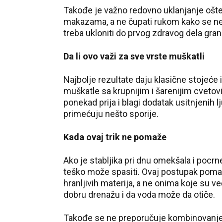
Takođe je važno redovno uklanjanje ošteć
makazama, a ne čupati rukom kako se ne bi
treba ukloniti do prvog zdravog dela grane
Da li ovo važi za sve vrste muškatli
Najbolje rezultate daju klasične stojeće
muškatle sa krupnijim i šarenijim cveto
ponekad prija i blagi dodatak usitnjenih 
primećuju nešto sporije.
Kada ovaj trik ne pomaže
Ako je stabljika pri dnu omekšala i pocrne
teško može spasiti. Ovaj postupak poma
hranljivih materija, a ne onima koje su ve
dobru drenažu i da voda može da otiče.
Takođe se ne preporučuje kombinovanje