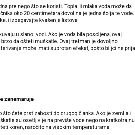
na pre nego što se koristi. Topla ili mlaka voda može da
ečnika oko 20 centimetara dovoljna je jedna šolja te vode.
jke, i izbegavajte kvašenje listova.
vaju u slanoj vodi. Ako je voda bila posoljena, ovaj
brzo da ošteti muškatle. Ovaj tretman je dovoljno
terivanje može imati suprotan efekat, pošto biljci ne prija
 se zanemaruje
o što ćete prst zabosti do drugog članka. Ako je zemlja i
uškatle su osetljivije na previše vode nego na kratkotrajnu
ošteti koren, naročito na visokim temperaturama.