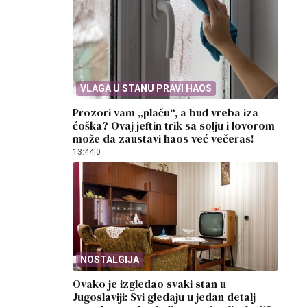
VLAGA U STANU PRAVI HAOS
Prozori vam „plaču“, a buđ vreba iza
ćoška? Ovaj jeftin trik sa solju i lovorom
može da zaustavi haos već večeras!
13:44
|
0
NOSTALGIJA
Ovako je izgledao svaki stan u
Jugoslaviji: Svi gledaju u jedan detalj