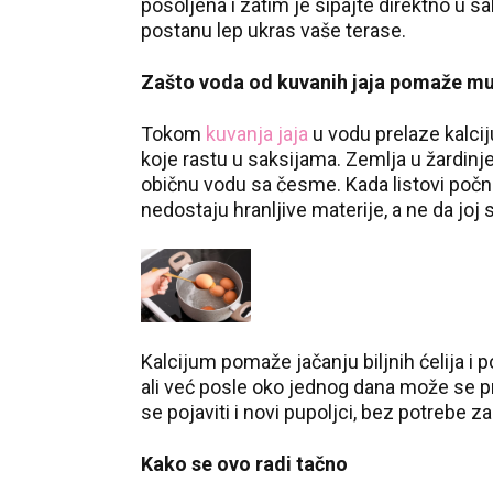
posoljena i zatim je sipajte direktno u s
postanu lep ukras vaše terase.
Zašto voda od kuvanih jaja pomaže m
Tokom
kuvanja jaja
u vodu prelaze kalcij
koje rastu u saksijama. Zemlja u žardinj
običnu vodu sa česme. Kada listovi počnu 
nedostaju hranljive materije, a ne da joj
Kalcijum pomaže jačanju biljnih ćelija i p
ali već posle oko jednog dana može se pri
se pojaviti i novi pupoljci, bez potrebe
Kako se ovo radi tačno