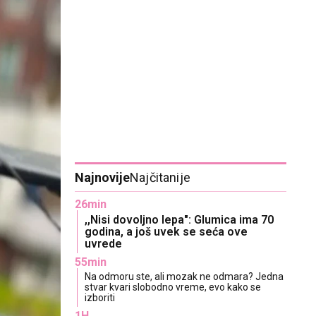
Najnovije
Najčitanije
26min
,,Nisi dovoljno lepa": Glumica ima 70
godina, a još uvek se seća ove
uvrede
55min
Na odmoru ste, ali mozak ne odmara? Jedna
stvar kvari slobodno vreme, evo kako se
izboriti
1H