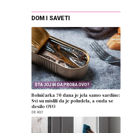
DOM I SAVETI
ŠTA JOJ BI DA PROBA OVO?
Bolničarka 70 dana je jela samo sardine:
Svi su mislili da je poludela, a onda se
desilo OVO
08:40
|
1