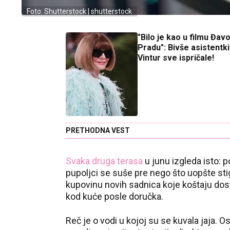
Foto: Shutterstock | shutterstock
"Bilo je kao u filmu Đav
Pradu": Bivše asistentk
Vintur sve ispričale!
PRETHODNA VEST
Svaka druga terasa
u junu izgleda isto: 
pupoljci se suše pre nego što uopšte sti
kupovinu novih sadnica koje koštaju dos
kod kuće posle doručka.
Reč je o vodi u kojoj su se kuvala jaja. O