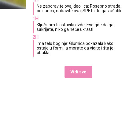
Ne zaboravite ovaj deo lica: Posebno strada
od sunca, nabavite ovaj SPF biste ga zaštitili
1H
Ključ sam ti ostavila ovde: Evo gde da ga
sakrijete, niko ga neće ukrasti
2H
Ima telo boginje: Glumica pokazala kako
ostaje u formi, a morate da vidite i šta je
obukla
Vidi sve