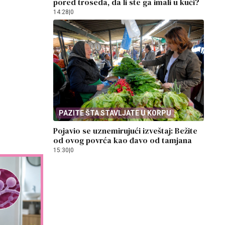
pored troseda, da li ste ga imali u kući?
14:28
|
0
PAZITE ŠTA STAVLJATE U KORPU
Pojavio se uznemirujući izveštaj: Bežite
od ovog povrća kao đavo od tamjana
15:30
|
0