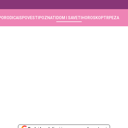
PORODICA
ISPOVESTI
POZNATI
DOM I SAVETI
HOROSKOP
TRPEZA