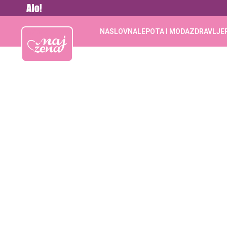
Vesti
Najžena
NASLOVNA
LEPOTA I MODA
ZDRAVLJE