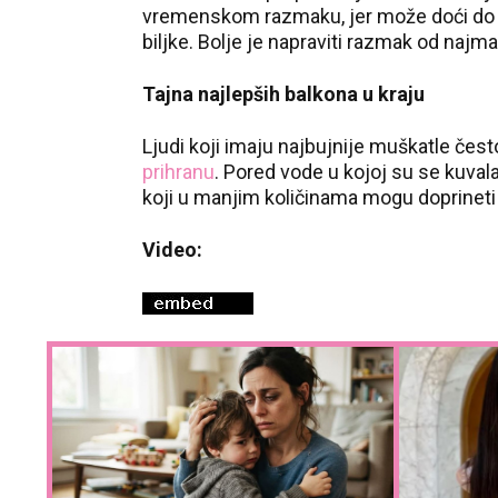
vremenskom razmaku, jer može doći do na
biljke. Bolje je napraviti razmak od najm
Tajna najlepših balkona u kraju
Ljudi koji imaju najbujnije muškatle čes
prihranu
. Pored vode u kojoj su se kuvala 
koji u manjim količinama mogu doprineti 
Video: