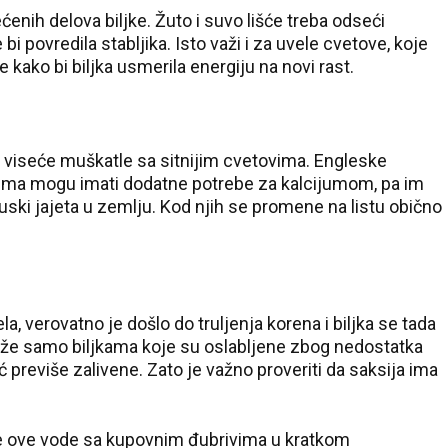
enih delova biljke. Žuto i suvo lišće treba odseći
 povredila stabljika. Isto važi i za uvele cvetove, koje
 kako bi biljka usmerila energiju na novi rast.
 i viseće muškatle sa sitnijim cvetovima. Engleske
vima mogu imati dodatne potrebe za kalcijumom, pa im
ljuski jajeta u zemlju. Kod njih se promene na listu obično
la, verovatno je došlo do truljenja korena i biljka se tada
že samo biljkama koje su oslabljene zbog nedostatka
ć previše zalivene. Zato je važno proveriti da saksija ima
 ove vode sa kupovnim đubrivima u kratkom