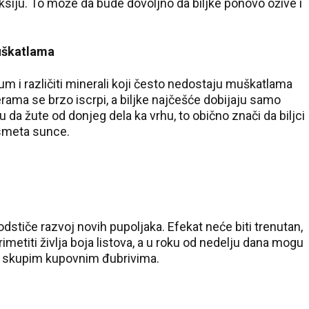
aksiju. To može da bude dovoljno da biljke ponovo ožive i
uškatlama
um i različiti minerali koji često nedostaju muškatlama
erama se brzo iscrpi, a biljke najčešće dobijaju samo
da žute od donjeg dela ka vrhu, to obično znači da biljci
 smeta sunce.
odstiče razvoj novih pupoljaka. Efekat neće biti trenutan,
metiti življa boja listova, a u roku od nedelju dana mogu
 za skupim kupovnim đubrivima.