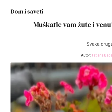
Dom i saveti
Muškatle vam žute i venu?
Svaka druga
Autor:
Tatjana Bada