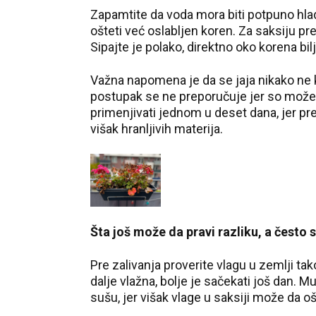
Zapamtite da voda mora biti potpuno hlad
ošteti već oslabljen koren. Za saksiju pr
Sipajte je polako, direktno oko korena bil
Važna napomena je da se jaja nikako ne ku
postupak se ne preporučuje jer so može 
primenjivati jednom u deset dana, jer pre
višak hranljivih materija.
Šta još može da pravi razliku, a često
Pre zalivanja proverite vlagu u zemlji tak
dalje vlažna, bolje je sačekati još dan. M
sušu, jer višak vlage u saksiji može da 