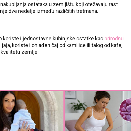
kupljanja ostataka u zemljištu koji otežavaju rast
anje dve nedelje između različitih tretmana.
to koriste i jednostavne kuhinjske ostatke kao
prirodnu
jaja, koriste i ohlađen čaj od kamilice ili talog od kafe,
kvalitetu zemlje.