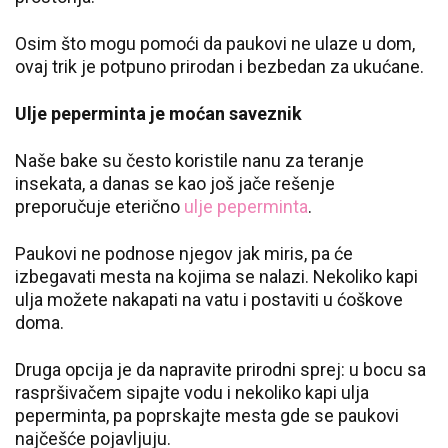
Osim što mogu pomoći da paukovi ne ulaze u dom,
ovaj trik je potpuno prirodan i bezbedan za ukućane.
Ulje peperminta je moćan saveznik
Naše bake su često koristile nanu za teranje
insekata, a danas se kao još jače rešenje
preporučuje eterično
ulje peperminta
.
Paukovi ne podnose njegov jak miris, pa će
izbegavati mesta na kojima se nalazi. Nekoliko kapi
ulja možete nakapati na vatu i postaviti u ćoškove
doma.
Druga opcija je da napravite prirodni sprej: u bocu sa
raspršivačem sipajte vodu i nekoliko kapi ulja
peperminta, pa poprskajte mesta gde se paukovi
najčešće pojavljuju.