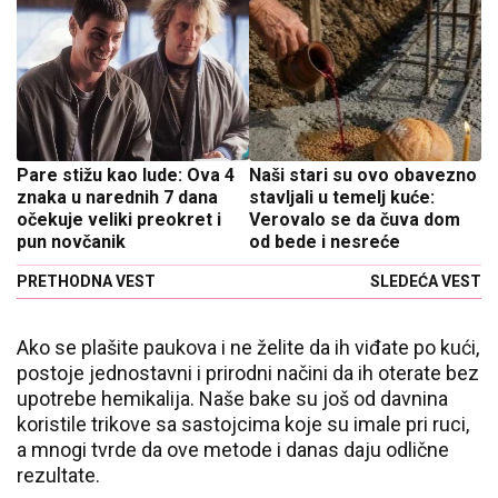
Pare stižu kao lude: Ova 4
Naši stari su ovo obavezno
znaka u narednih 7 dana
stavljali u temelj kuće:
očekuje veliki preokret i
Verovalo se da čuva dom
pun novčanik
od bede i nesreće
PRETHODNA VEST
SLEDEĆA VEST
Ako se plašite paukova i ne želite da ih viđate po kući,
postoje jednostavni i prirodni načini da ih oterate bez
upotrebe hemikalija. Naše bake su još od davnina
koristile trikove sa sastojcima koje su imale pri ruci,
a mnogi tvrde da ove metode i danas daju odlične
rezultate.