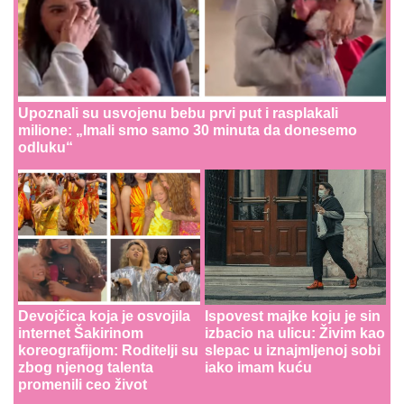
Upoznali su usvojenu bebu prvi put i rasplakali
milione: „Imali smo samo 30 minuta da donesemo
odluku“
Devojčica koja je osvojila
Ispovest majke koju je sin
internet Šakirinom
izbacio na ulicu: Živim kao
koreografijom: Roditelji su
slepac u iznajmljenoj sobi
zbog njenog talenta
iako imam kuću
promenili ceo život