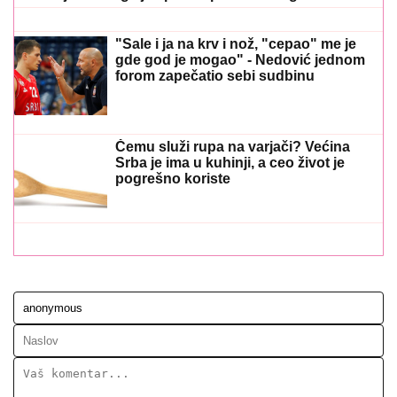
"Sale i ja na krv i nož, "cepao" me je
gde god je mogao" - Nedović jednom
forom zapečatio sebi sudbinu
Čemu služi rupa na varjači? Većina
Srba je ima u kuhinji, a ceo život je
pogrešno koriste