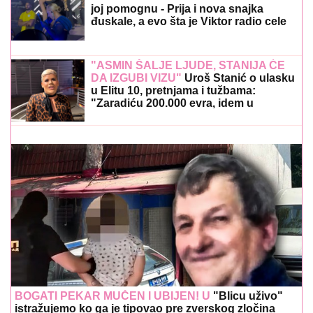
joj pomognu - Prija i nova snajka
đuskale, a evo šta je Viktor radio cele
noći
"ASMIN ŠALJE LJUDE, STANIJA ĆE
DA IZGUBI VIZU"
Uroš Stanić o ulasku
u Elitu 10, pretnjama i tužbama:
"Zaradiću 200.000 evra, idem u
američku ambasadu"
BOGATI PEKAR MUČEN I UBIJEN! U
"Blicu uživo"
istražujemo ko ga je tipovao pre zverskog zločina