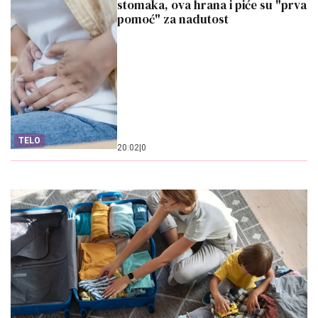
stomaka, ova hrana i piće su "prva
pomoć" za nadutost
TELO
20:02
|
0