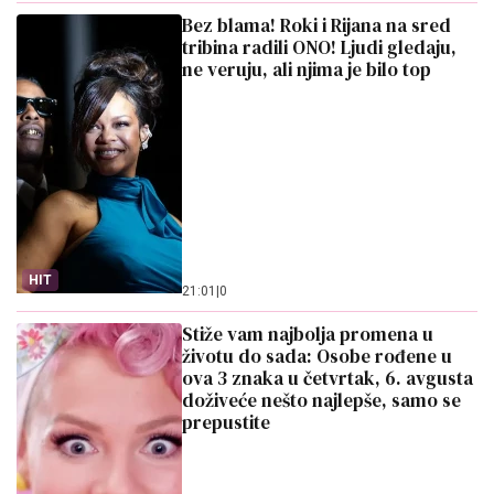
Bez blama! Roki i Rijana na sred
tribina radili ONO! Ljudi gledaju,
ne veruju, ali njima je bilo top
HIT
21:01
|
0
Stiže vam najbolja promena u
životu do sada: Osobe rođene u
ova 3 znaka u četvrtak, 6. avgusta
doživeće nešto najlepše, samo se
prepustite