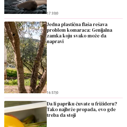
17:33
|
0
Jedna plastična flaša rešava
problem komaraca: Genijalna
zamka koju svako može da
napravi
16:57
|
0
Da li papriku čuvate u frižideru?
Tako najbrže propada, evo gde
treba da stoji