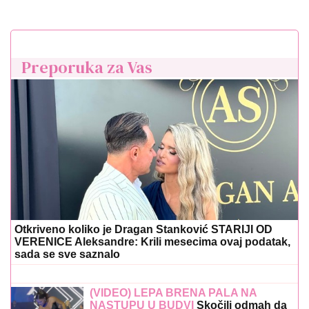
Preporuka za Vas
Otkriveno koliko je Dragan Stanković STARIJI OD
VERENICE Aleksandre: Krili mesecima ovaj podatak,
sada se sve saznalo
(VIDEO) LEPA BRENA PALA NA
NASTUPU U BUDVI
Skočili odmah da