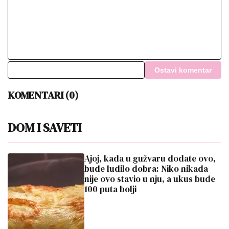
Ostavi komentar
KOMENTARI (0)
DOM I SAVETI
Ajoj, kada u gužvaru dodate ovo,
bude ludilo dobra: Niko nikada
nije ovo stavio u nju, a ukus bude
100 puta bolji