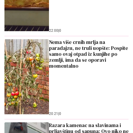
22:00
|
0
Nema više crnih mrlja na
paradajzu, ne truli uopšte: Pospite
samo ovaj otpad iz kunjihe po
zemlji, ima da se oporavi
momentalno
20:21
|
0
Razara kamenac na slavinama i
prljavštinu od sapuna: Ovo niko ne