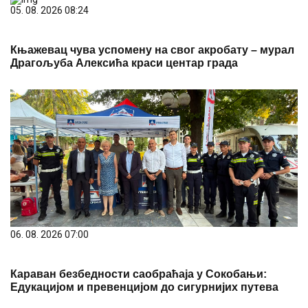
05. 08. 2026 08:24
Књажевац чува успомену на свог акробату – мурал
Драгoљуба Алексића краси центар града
06. 08. 2026 07:00
Караван безбедности саобраћаја у Сокобањи:
Едукацијом и превенцијом до сигурнијих путева