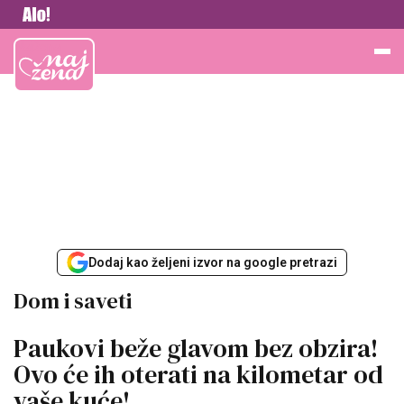
Vesti
Najžena
Dodaj kao željeni izvor na google pretrazi
Dom i saveti
Paukovi beže glavom bez obzira!
Ovo će ih oterati na kilometar od
vaše kuće!