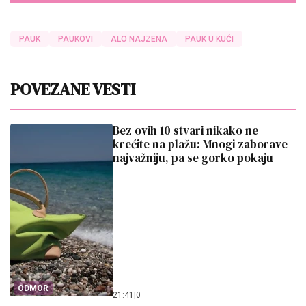
PAUK
PAUKOVI
ALO NAJZENA
PAUK U KUĆI
POVEZANE VESTI
Bez ovih 10 stvari nikako ne
krećite na plažu: Mnogi zaborave
najvažniju, pa se gorko pokaju
ODMOR
21:41
|
0