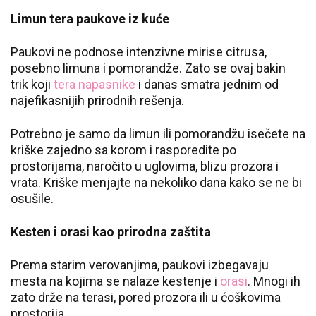
Limun tera paukove iz kuće
Paukovi ne podnose intenzivne mirise citrusa,
posebno limuna i pomorandže. Zato se ovaj bakin
trik koji
tera napasnike
i danas smatra jednim od
najefikasnijih prirodnih rešenja.
Potrebno je samo da limun ili pomorandžu isečete na
kriške zajedno sa korom i rasporedite po
prostorijama, naročito u uglovima, blizu prozora i
vrata. Kriške menjajte na nekoliko dana kako se ne bi
osušile.
Kesten i orasi kao prirodna zaštita
Prema starim verovanjima, paukovi izbegavaju
mesta na kojima se nalaze kestenje i
orasi
. Mnogi ih
zato drže na terasi, pored prozora ili u ćoškovima
prostorija.