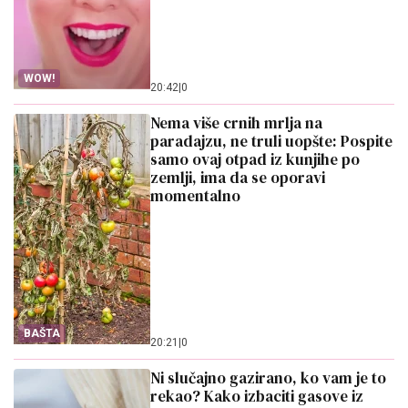
WOW!
20:42
|
0
Nema više crnih mrlja na
paradajzu, ne truli uopšte: Pospite
samo ovaj otpad iz kunjihe po
zemlji, ima da se oporavi
momentalno
BAŠTA
20:21
|
0
Ni slučajno gazirano, ko vam je to
rekao? Kako izbaciti gasove iz