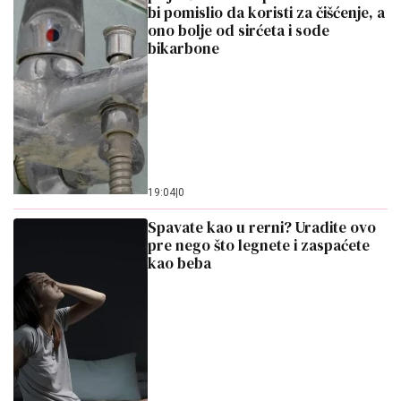
bi pomislio da koristi za čišćenje, a
ono bolje od sirćeta i sode
bikarbone
19:04
|
0
Spavate kao u rerni? Uradite ovo
pre nego što legnete i zaspaćete
kao beba