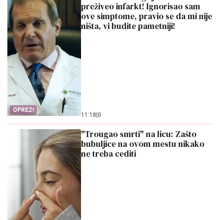
preživeo infarkt! Ignorisao sam
ove simptome, pravio se da mi nije
ništa, vi budite pametniji!
OPREZ!
11:18
|
0
"Trougao smrti" na licu: Zašto
bubuljice na ovom mestu nikako
ne treba cediti