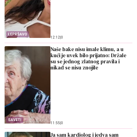
LEPRŠAVO
12:12
|
0
Naše bake nisu imale klimu, a u
kući je uvek bilo prijatno: Držale
su se jednog zlatnog pravila i
nikad se nisu znojile
SAVETI
11:55
|
0
Ja sam kardiolog i jedva sam