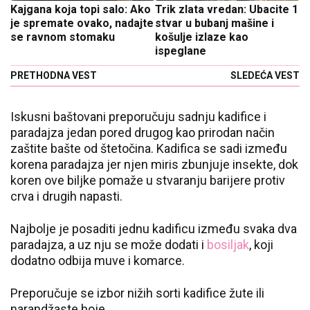
Kajgana koja topi salo: Ako
Trik zlata vredan: Ubacite 1
je spremate ovako, nadajte
stvar u bubanj mašine i
se ravnom stomaku
košulje izlaze kao
ispeglane
PRETHODNA VEST
SLEDEĆA VEST
Iskusni baštovani preporučuju sadnju kadifice i
paradajza jedan pored drugog kao prirodan način
zaštite bašte od štetočina. Kadifica se sadi između
korena paradajza jer njen miris zbunjuje insekte, dok
koren ove biljke pomaže u stvaranju barijere protiv
crva i drugih napasti.
Najbolje je posaditi jednu kadificu između svaka dva
paradajza, a uz nju se može dodati i
bosiljak
, koji
dodatno odbija muve i komarce.
Preporučuje se izbor nižih sorti kadifice žute ili
narandžaste boje.