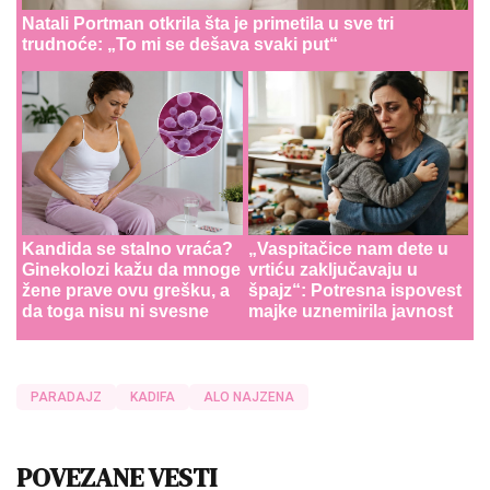
Natali Portman otkrila šta je primetila u sve tri
trudnoće: „To mi se dešava svaki put“
Kandida se stalno vraća?
„Vaspitačice nam dete u
Ginekolozi kažu da mnoge
vrtiću zaključavaju u
žene prave ovu grešku, a
špajz“: Potresna ispovest
da toga nisu ni svesne
majke uznemirila javnost
PARADAJZ
KADIFA
ALO NAJZENA
POVEZANE VESTI