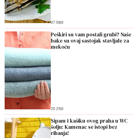
07:58
|
0
Peškiri su vam postali grubi? Naše
bake su ovaj sastojak stavljale za
mekoću
20:29
|
0
Sipam 1 kašiku ovog praha u WC
šolju: Kamenac se istopi bez
ribanja!