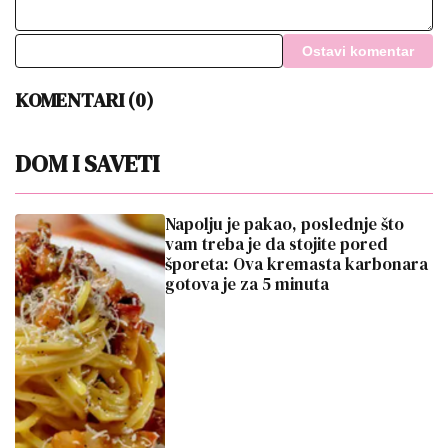
Ostavi komentar
KOMENTARI (0)
DOM I SAVETI
Napolju je pakao, poslednje što
vam treba je da stojite pored
šporeta: Ova kremasta karbonara
gotova je za 5 minuta