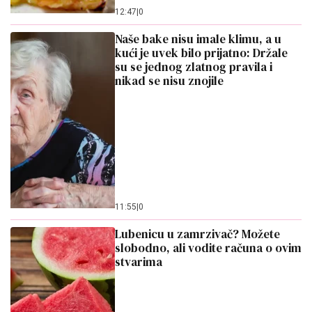
12:47
|
0
Naše bake nisu imale klimu, a u
kući je uvek bilo prijatno: Držale
su se jednog zlatnog pravila i
nikad se nisu znojile
11:55
|
0
Lubenicu u zamrzivač? Možete
slobodno, ali vodite računa o ovim
stvarima