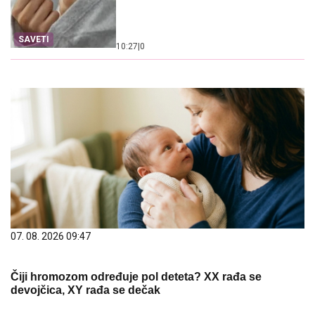
SAVETI
10:27
|
0
07. 08. 2026 09:47
Čiji hromozom određuje pol deteta? XX rađa se
devojčica, XY rađa se dečak