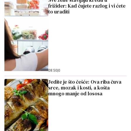
Sve žene stavljaju kredu u
frižider: Kad čujete razlog i vi ćete
to uraditi
08:50
|
0
Jedite je što češće: Ova riba čuva
srce, mozak i kosti, a košta
mnogo manje od lososa