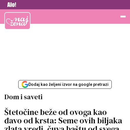
Vesti
Najžena
Dodaj kao željeni izvor na google pretrazi
Dom i saveti
Štetočine beže od ovoga kao
đavo od krsta: Seme ovih biljaka
zlata vredi, čuva baštu od svega,