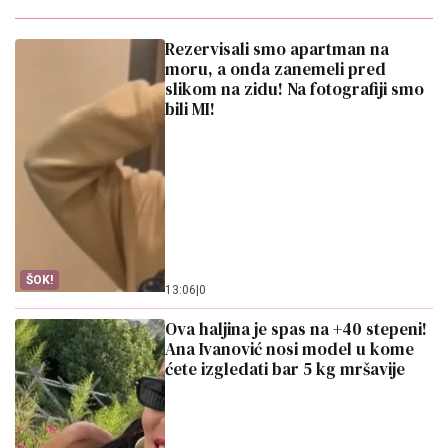
Rezervisali smo apartman na
moru, a onda zanemeli pred
slikom na zidu! Na fotografiji smo
bili MI!
ŠOK!
13:06
|
0
Ova haljina je spas na +40 stepeni!
Ana Ivanović nosi model u kome
ćete izgledati bar 5 kg mršavije