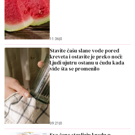
11:36
|
0
Stavite čašu slane vode pored
kreveta i ostavite je preko noći:
Ljudi ujutru ostanu u čudu kada
vide šta se promenilo
09:21
|
0