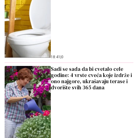
18:41
|
0
Sadi se sada da bi cvetalo cele
godine: 4 vrste cveća koje izdrže i
ono najgore, ukrašavaju terase i
dvorište svih 365 dana