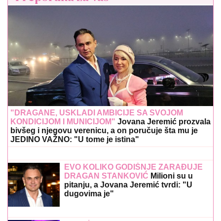
"DRAGANE, USKLADI AMBICIJE SA SVOJOM
KONDICIJOM I MUNICIJOM"
Jovana Jeremić prozvala
bivšeg i njegovu verenicu, a on poručuje šta mu je
JEDINO VAŽNO: "U tome je istina"
EVO KOLIKO GODIŠNJE ZARAĐUJE
DRAGAN STANKOVIĆ
Milioni su u
pitanju, a Jovana Jeremić tvrdi: "U
dugovima je"