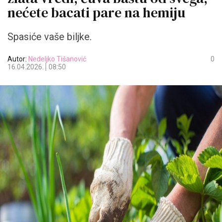
nećete bacati pare na hemiju
Spasiće vaše biljke.
Autor:
Nedeljko Tišanović
0
16.04.2026.
08:50