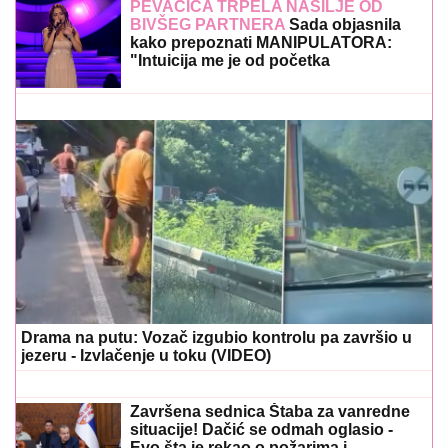
PEVAČICA TRPELA NASILJE OD
BIVŠEG PARTNERA
Sada objasnila
kako prepoznati MANIPULATORA:
"Intuicija me je od početka
upozoravala"
Drama na putu: Vozač izgubio kontrolu pa završio u
jezeru - Izvlačenje u toku (VIDEO)
Završena sednica Štaba za vanredne
situacije! Dačić se odmah oglasio -
Evo šta je rekao o požarima i