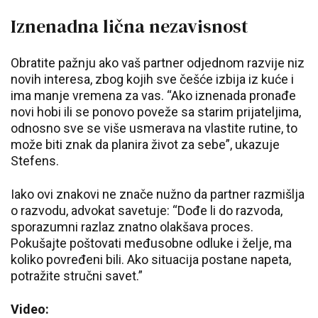
Iznenadna lična nezavisnost
Obratite pažnju ako vaš partner odjednom razvije niz
novih interesa, zbog kojih sve češće izbija iz kuće i
ima manje vremena za vas. “Ako iznenada pronađe
novi hobi ili se ponovo poveže sa starim prijateljima,
odnosno sve se više usmerava na vlastite rutine, to
može biti znak da planira život za sebe”, ukazuje
Stefens.
Iako ovi znakovi ne znače nužno da partner razmišlja
o razvodu, advokat savetuje: “Dođe li do razvoda,
sporazumni razlaz znatno olakšava proces.
Pokušajte poštovati međusobne odluke i želje, ma
koliko povređeni bili. Ako situacija postane napeta,
potražite stručni savet.”
Video: