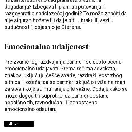
događanja? Izbegava li planirati putovanja ili
razgovarati o nadolazećoj godini? To može značiti da
nije siguran hoćete li i dalje biti u braku ili vezi u
budućnosti”, objasnio je Stefens.
Emocionalna udaljenost
Pre zvaničnog razdvajanja partneri se često počnu
emocionalno udaljavati. Prema rečima advokata,
znakovi uključuju češće svađe, razdražljivost zbog
sitnica ili osećaj da se partner isključio i više ne mari
za stvari koje su mu ranije bile važne. Dodaje kako se
može dogoditi i suprotno; da partner postane
neobično tih, ravnodušan ili jednostavno
emocionalno odsutan.