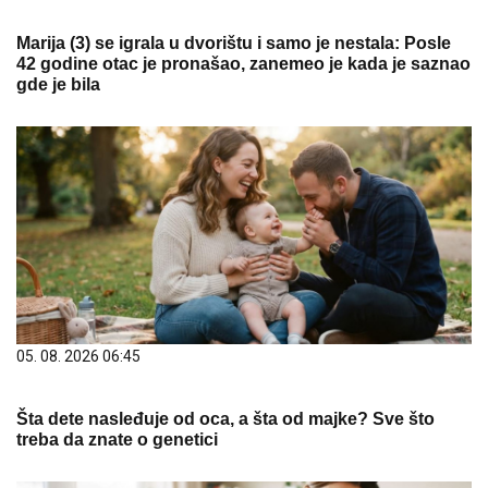
Marija (3) se igrala u dvorištu i samo je nestala: Posle
42 godine otac je pronašao, zanemeo je kada je saznao
gde je bila
05. 08. 2026 06:45
Šta dete nasleđuje od oca, a šta od majke? Sve što
treba da znate o genetici