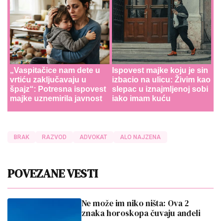
„Vaspitačice nam dete u
Ispovest majke koju je sin
vrtiću zaključavaju u
izbacio na ulicu: Živim kao
špajz“: Potresna ispovest
slepac u iznajmljenoj sobi
majke uznemirila javnost
iako imam kuću
BRAK
RAZVOD
ADVOKAT
ALO NAJZENA
POVEZANE VESTI
Ne može im niko ništa: Ova 2
znaka horoskopa čuvaju anđeli