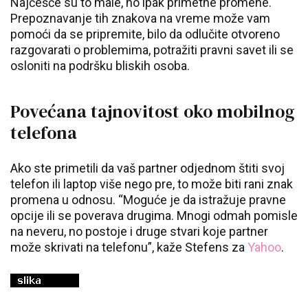
Najčešće su to male, no ipak primetne promene.
Prepoznavanje tih znakova na vreme može vam
pomoći da se pripremite, bilo da odlučite otvoreno
razgovarati o problemima, potražiti pravni savet ili se
osloniti na podršku bliskih osoba.
Povećana tajnovitost oko mobilnog
telefona
Ako ste primetili da vaš partner odjednom štiti svoj
telefon ili laptop više nego pre, to može biti rani znak
promena u odnosu. “Moguće je da istražuje pravne
opcije ili se poverava drugima. Mnogi odmah pomisle
na neveru, no postoje i druge stvari koje partner
može skrivati na telefonu”, kaže Stefens za
Yahoo
.