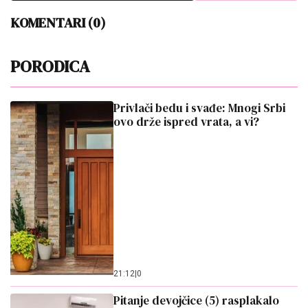
KOMENTARI (0)
PORODICA
Privlači bedu i svađe: Mnogi Srbi
ovo drže ispred vrata, a vi?
21:12
|
0
Pitanje devojčice (5) rasplakalo