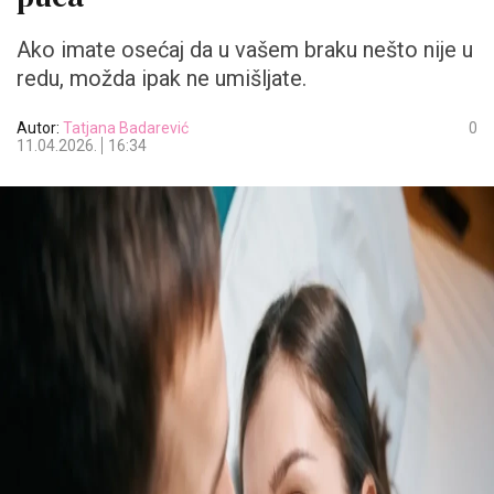
Ako imate osećaj da u vašem braku nešto nije u
redu, možda ipak ne umišljate.
Autor:
Tatjana Badarević
0
11.04.2026.
16:34