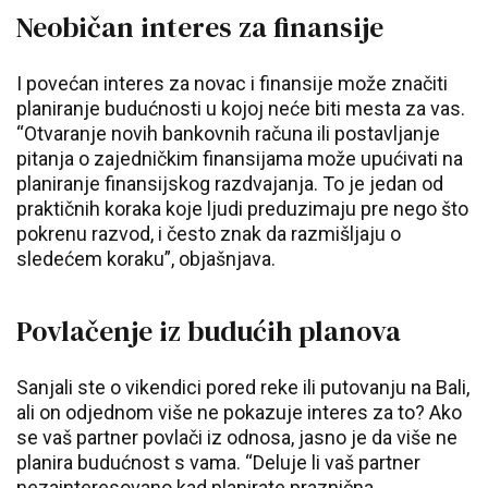
Neobičan interes za finansije
I povećan interes za novac i finansije može značiti
planiranje budućnosti u kojoj neće biti mesta za vas.
“Otvaranje novih bankovnih računa ili postavljanje
pitanja o zajedničkim finansijama može upućivati na
planiranje finansijskog razdvajanja. To je jedan od
praktičnih koraka koje ljudi preduzimaju pre nego što
pokrenu razvod, i često znak da razmišljaju o
sledećem koraku”, objašnjava.
Povlačenje iz budućih planova
Sanjali ste o vikendici pored reke ili putovanju na Bali,
ali on odjednom više ne pokazuje interes za to? Ako
se vaš partner povlači iz odnosa, jasno je da više ne
planira budućnost s vama. “Deluje li vaš partner
nezainteresovano kad planirate praznična