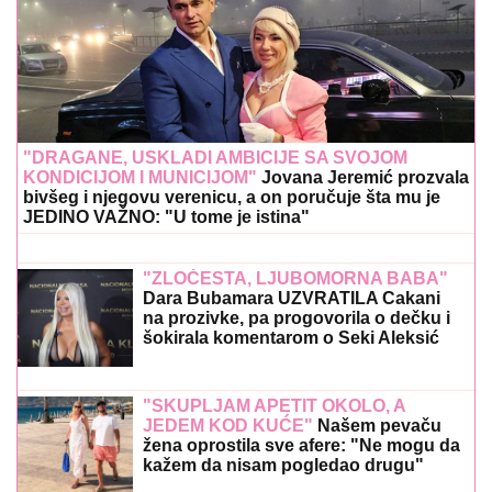
"DRAGANE, USKLADI AMBICIJE SA SVOJOM
KONDICIJOM I MUNICIJOM"
Jovana Jeremić prozvala
bivšeg i njegovu verenicu, a on poručuje šta mu je
JEDINO VAŽNO: "U tome je istina"
"ZLOČESTA, LJUBOMORNA BABA"
Dara Bubamara UZVRATILA Cakani
na prozivke, pa progovorila o dečku i
šokirala komentarom o Seki Aleksić
(VIDEO)
"SKUPLJAM APETIT OKOLO, A
JEDEM KOD KUĆE"
Našem pevaču
žena oprostila sve afere: "Ne mogu da
kažem da nisam pogledao drugu"