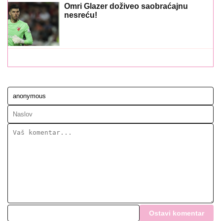
Omri Glazer doživeo saobraćajnu
nesreću!
Ostavi komentar