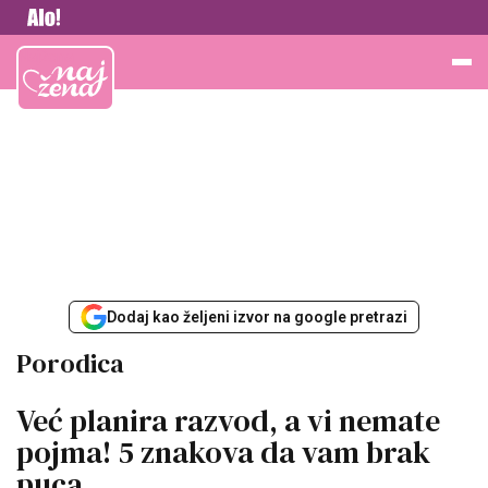
Vesti
Najžena
Dodaj kao željeni izvor na google pretrazi
Porodica
Već planira razvod, a vi nemate
pojma! 5 znakova da vam brak
puca