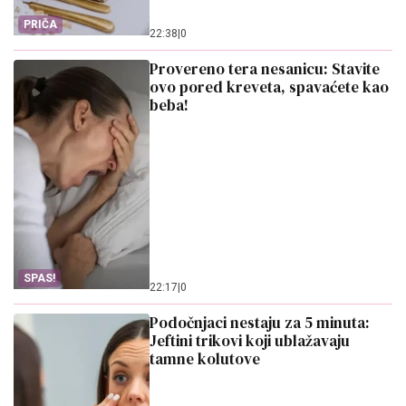
PRIČA
22:38
|
0
Provereno tera nesanicu: Stavite
ovo pored kreveta, spavaćete kao
beba!
SPAS!
22:17
|
0
Podočnjaci nestaju za 5 minuta:
Jeftini trikovi koji ublažavaju
tamne kolutove