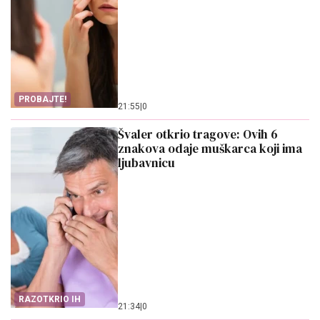
PROBAJTE!
21:55
|
0
Švaler otkrio tragove: Ovih 6
znakova odaje muškarca koji ima
ljubavnicu
RAZOTKRIO IH
21:34
|
0