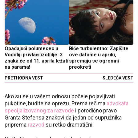
Opadajući polumesec u
Biće turbulentno: Zapišite
Vodoliji privlači izobilje: 3
ove datume u aprilu,
znaka će od 11. aprila ležati
spremaju se ogromni
na parama!
preokreti
PRETHODNA VEST
SLEDEĆA VEST
Ako su se u vašem odnosu počele pojavljivati
pukotine, budite na oprezu. Prema rečima
advokata
specijalizovanog za razvode
i porodično pravo
Granta Stefensa znakovi da jedan od supružnika
priprema
razvod
su retko dramatični.