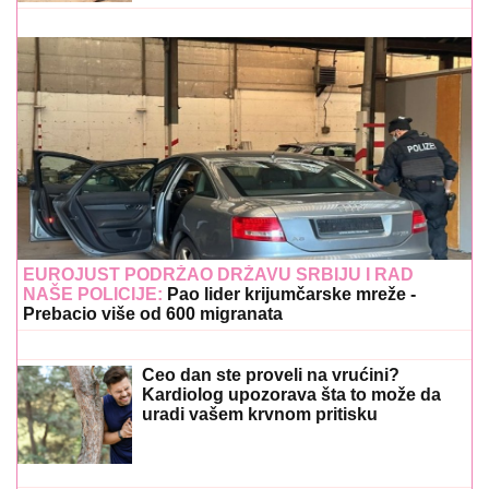
EUROJUST PODRŽAO DRŽAVU SRBIJU I RAD
NAŠE POLICIJE:
Pao lider krijumčarske mreže -
Prebacio više od 600 migranata
Ceo dan ste proveli na vrućini?
Kardiolog upozorava šta to može da
uradi vašem krvnom pritisku