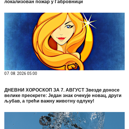
локализован пожар у Габровници
07. 08. 2026 05:00
ДНЕВНИ ХОРОСКОП ЗА 7. АВГУСТ Звезде доносе
велике преокрете: Један знак очекује новац, други
љубав, а трећи важну животну одлуку!