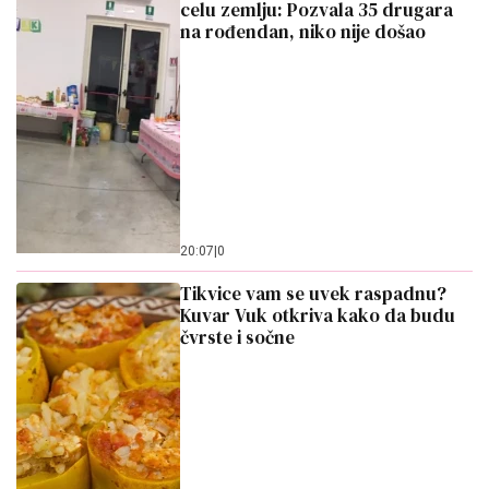
celu zemlju: Pozvala 35 drugara
na rođendan, niko nije došao
20:07
|
0
Tikvice vam se uvek raspadnu?
Kuvar Vuk otkriva kako da budu
čvrste i sočne