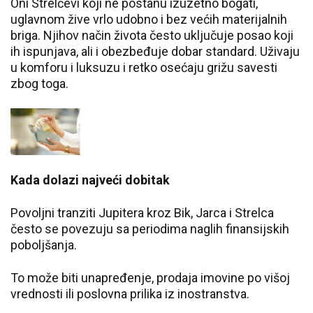
Oni Strelčevi koji ne postanu izuzetno bogati,
uglavnom žive vrlo udobno i bez većih materijalnih
briga. Njihov način života često uključuje posao koji
ih ispunjava, ali i obezbeđuje dobar standard. Uživaju
u komforu i luksuzu i retko osećaju grižu savesti
zbog toga.
Kada dolazi najveći dobitak
Povoljni tranziti Jupitera kroz Bik, Jarca i Strelca
često se povezuju sa periodima naglih finansijskih
poboljšanja.
To može biti unapređenje, prodaja imovine po višoj
vrednosti ili poslovna prilika iz inostranstva.