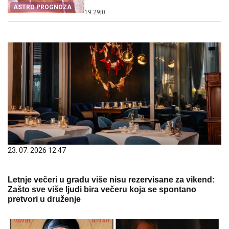
ASTRO PROGNOZA
19:29
|
0
23. 07. 2026 12:47
Letnje večeri u gradu više nisu rezervisane za vikend:
Zašto sve više ljudi bira večeru koja se spontano
pretvori u druženje