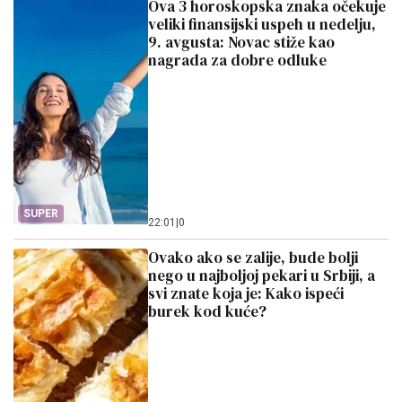
Ova 3 horoskopska znaka očekuje
veliki finansijski uspeh u nedelju,
9. avgusta: Novac stiže kao
nagrada za dobre odluke
SUPER
22:01
|
0
Ovako ako se zalije, bude bolji
nego u najboljoj pekari u Srbiji, a
svi znate koja je: Kako ispeći
burek kod kuće?