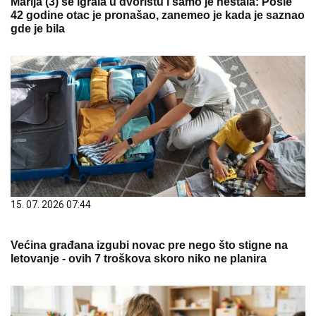
Marija (3) se igrala u dvorištu i samo je nestala: Posle
42 godine otac je pronašao, zanemeo je kada je saznao
gde je bila
15. 07. 2026 07:44
Većina građana izgubi novac pre nego što stigne na
letovanje - ovih 7 troškova skoro niko ne planira