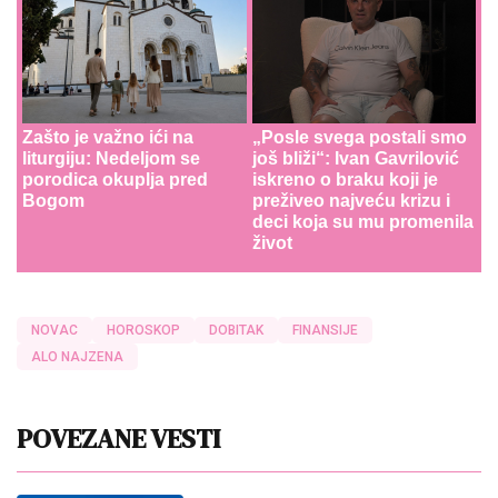
Zašto je važno ići na
„Posle svega postali smo
liturgiju: Nedeljom se
još bliži“: Ivan Gavrilović
porodica okuplja pred
iskreno o braku koji je
Bogom
preživeo najveću krizu i
deci koja su mu promenila
život
NOVAC
HOROSKOP
DOBITAK
FINANSIJE
ALO NAJZENA
POVEZANE VESTI