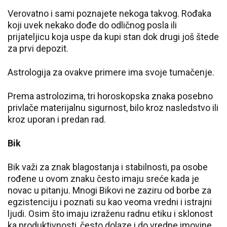
Verovatno i sami poznajete nekoga takvog. Rođaka
koji uvek nekako dođe do odličnog posla ili
prijateljicu koja uspe da kupi stan dok drugi još štede
za prvi depozit.
Astrologija za ovakve primere ima svoje tumačenje.
Prema astrolozima, tri horoskopska znaka posebno
privlače materijalnu sigurnost, bilo kroz nasledstvo ili
kroz uporan i predan rad.
Bik
Bik važi za znak blagostanja i stabilnosti, pa osobe
rođene u ovom znaku često imaju sreće kada je
novac u pitanju. Mnogi Bikovi ne zaziru od borbe za
egzistenciju i poznati su kao veoma vredni i istrajni
ljudi. Osim što imaju izraženu radnu etiku i sklonost
ka produktivnosti, često dolaze i do vredne imovine,