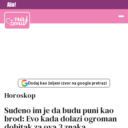
Vesti
Najžena
Dodaj kao željeni izvor na google pretrazi
Horoskop
Suđeno im je da budu puni kao
brod: Evo kada dolazi ogroman
dobitak za ova 3 znaka