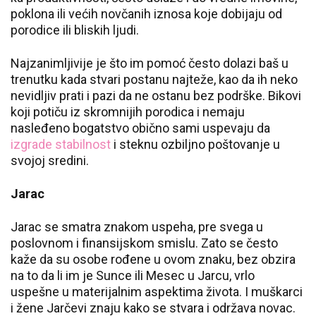
poklona ili većih novčanih iznosa koje dobijaju od
porodice ili bliskih ljudi.
Najzanimljivije je što im pomoć često dolazi baš u
trenutku kada stvari postanu najteže, kao da ih neko
nevidljiv prati i pazi da ne ostanu bez podrške. Bikovi
koji potiču iz skromnijih porodica i nemaju
nasleđeno bogatstvo obično sami uspevaju da
izgrade stabilnost
i steknu ozbiljno poštovanje u
svojoj sredini.
Jarac
Jarac se smatra znakom uspeha, pre svega u
poslovnom i finansijskom smislu. Zato se često
kaže da su osobe rođene u ovom znaku, bez obzira
na to da li im je Sunce ili Mesec u Jarcu, vrlo
uspešne u materijalnim aspektima života. I muškarci
i žene Jarčevi znaju kako se stvara i održava novac.