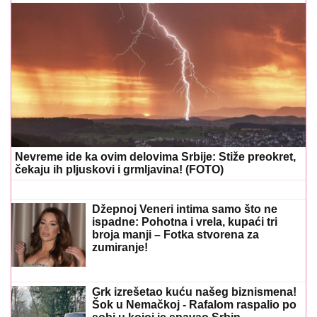
Nevreme ide ka ovim delovima Srbije: Stiže preokret,
čekaju ih pljuskovi i grmljavina! (FOTO)
Džepnoj Veneri intima samo što ne
ispadne: Pohotna i vrela, kupaći tri
broja manji – Fotka stvorena za
zumiranje!
Grk izrešetao kuću našeg biznismena!
Šok u Nemačkoj - Rafalom raspalio po