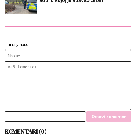
sobi u kojoj je spavao Srbin
Ostavi komentar
KOMENTARI (0)