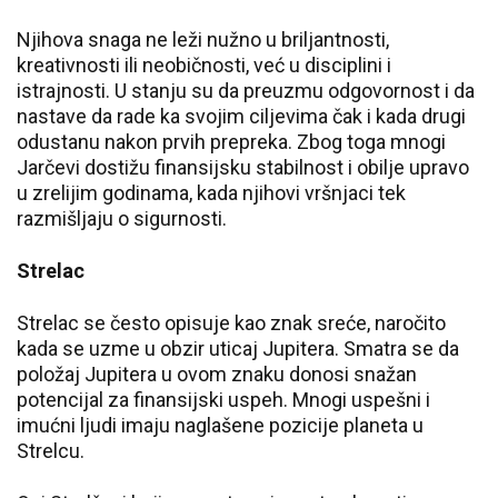
Njihova snaga ne leži nužno u briljantnosti,
kreativnosti ili neobičnosti, već u disciplini i
istrajnosti. U stanju su da preuzmu odgovornost i da
nastave da rade ka svojim ciljevima čak i kada drugi
odustanu nakon prvih prepreka. Zbog toga mnogi
Jarčevi dostižu finansijsku stabilnost i obilje upravo
u zrelijim godinama, kada njihovi vršnjaci tek
razmišljaju o sigurnosti.
Strelac
Strelac se često opisuje kao znak sreće, naročito
kada se uzme u obzir uticaj Jupitera. Smatra se da
položaj Jupitera u ovom znaku donosi snažan
potencijal za finansijski uspeh. Mnogi uspešni i
imućni ljudi imaju naglašene pozicije planeta u
Strelcu.