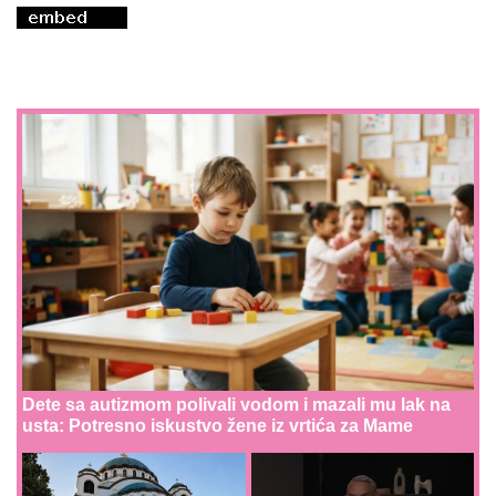
Dete sa autizmom polivali vodom i mazali mu lak na
usta: Potresno iskustvo žene iz vrtića za Mame