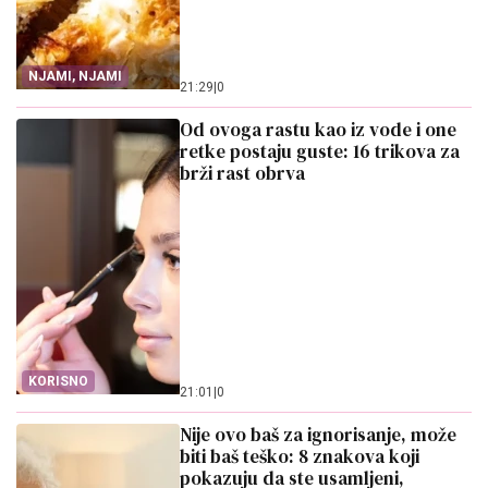
NJAMI, NJAMI
21:29
|
0
Od ovoga rastu kao iz vode i one
retke postaju guste: 16 trikova za
brži rast obrva
KORISNO
21:01
|
0
Nije ovo baš za ignorisanje, može
biti baš teško: 8 znakova koji
pokazuju da ste usamljeni,