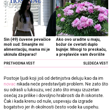
Sin (49) čuvene pevačice
Ako ovo uradite u maju,
moli sud: Smanjite mi
božur će cvetati duplo
alimentaciju, mama mi je
bujnije: Mnogi to preskaču,
ukinula džeparac!
a preplaviće vam dvorište
PRETHODNA VEST
SLEDEĆA VEST
Postoje ljudi koji još od detinjstva deluju kao da im
novac
nikada neće predstavljati problem. Ne zato što
su odrasli u luksuzu, već zato što imaju izuzetan
osećaj za prilike i dovoljno hrabrosti da ih iskoriste.
Čak i kada krenu od nule, uspevaju da izgrade
bogatstvo jer ih okolnosti često vode ka uspehu.