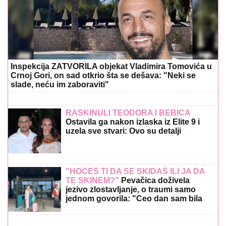
Inspekcija ZATVORILA objekat Vladimira Tomovića u
Crnoj Gori, on sad otkrio šta se dešava: "Neki se
slade, neću im zaboraviti"
RASKINULI TEODORA I BEBICA
Ostavila ga nakon izlaska iz Elite 9 i
uzela sve stvari: Ovo su detalji
"HOĆEŠ TI DA SE SKIDAŠ ILI JA DA
TE SKINEM?"
Pevačica doživela
jezivo zlostavljanje, o traumi samo
jednom govorila: "Ceo dan sam bila
zaključana"