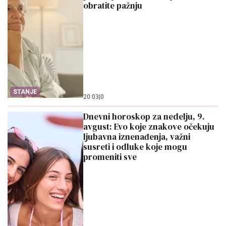
obratite pažnju
STANJE
20:03
|
0
Dnevni horoskop za nedelju, 9.
avgust: Evo koje znakove očekuju
ljubavna iznenađenja, važni
susreti i odluke koje mogu
promeniti sve