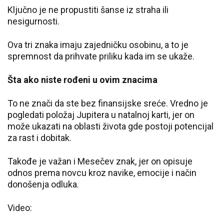
Ključno je ne propustiti šanse iz straha ili
nesigurnosti.
Ova tri znaka imaju zajedničku osobinu, a to je
spremnost da prihvate priliku kada im se ukaže.
Šta ako niste rođeni u ovim znacima
To ne znači da ste bez finansijske sreće. Vredno je
pogledati položaj Jupitera u natalnoj karti, jer on
može ukazati na oblasti života gde postoji potencijal
za rast i dobitak.
Takođe je važan i Mesečev znak, jer on opisuje
odnos prema novcu kroz navike, emocije i način
donošenja odluka.
Video: