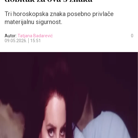
Tri horoskopska znaka posebno privlače
materijalnu sigurnost.
Autor:
Tatjana Badarević
0
09.05.2026.
15:51