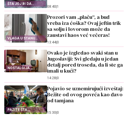
ŠTA JOJ BI DA
08:40
|
1
PROBA OVO?
Prozori vam „plaču“, a buđ
vreba iza ćoška? Ovaj jeftin trik
sa solju i lovorom može da
zaustavi haos već večeras!
VLAGA U STANU
13:44
|
0
PRAVI HAOS
Ovako je izgledao svaki stan u
Jugoslaviji: Svi gledaju u jedan
detalj pored troseda, da li ste ga
NOSTALGIJA
imali u kući?
14:28
|
0
Pojavio se uznemirujući izveštaj:
Bežite od ovog povrća kao đavo
od tamjana
PAZITE ŠTA
15:30
|
0
STAVLJATE U KORPU