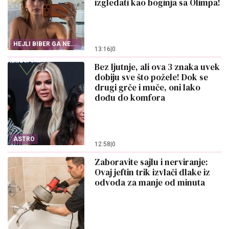
izgledati kao boginja sa Olimpa!
HEJLI BIBER GA NE
13:16
|
0
SKIDA
Bez ljutnje, ali ova 3 znaka uvek
dobiju sve što požele! Dok se
drugi grče i muče, oni lako
dođu do komfora
ASTRO
12:58
|
0
Zaboravite sajlu i nerviranje:
Ovaj jeftin trik izvlači dlake iz
odvoda za manje od minuta