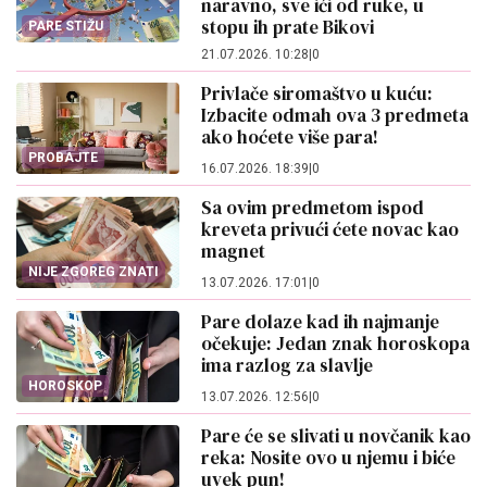
naravno, sve ići od ruke, u
stopu ih prate Bikovi
PARE STIŽU
21.07.2026. 10:28
|
0
Privlače siromaštvo u kuću:
Izbacite odmah ova 3 predmeta
ako hoćete više para!
PROBAJTE
16.07.2026. 18:39
|
0
Sa ovim predmetom ispod
kreveta privući ćete novac kao
magnet
NIJE ZGOREG ZNATI
13.07.2026. 17:01
|
0
Pare dolaze kad ih najmanje
očekuje: Jedan znak horoskopa
ima razlog za slavlje
HOROSKOP
13.07.2026. 12:56
|
0
Pare će se slivati u novčanik kao
reka: Nosite ovo u njemu i biće
uvek pun!