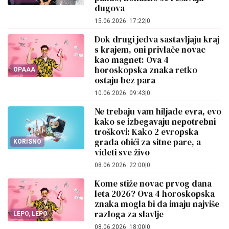
dugova
15.06.2026. 17:22
|
0
Dok drugi jedva sastavljaju kraj
s krajem, oni privlače novac
kao magnet: Ova 4
horoskopska znaka retko
OPAAA
ostaju bez para
10.06.2026. 09:43
|
0
Ne trebaju vam hiljade evra, evo
kako se izbegavaju nepotrebni
troškovi: Kako 2 evropska
grada obići za sitne pare, a
KORISNO
videti sve živo
08.06.2026. 22:00
|
0
Kome stiže novac prvog dana
leta 2026? Ova 4 horoskopska
znaka mogla bi da imaju najviše
razloga za slavlje
LEPO, LEPO
08.06.2026. 18:00
|
0