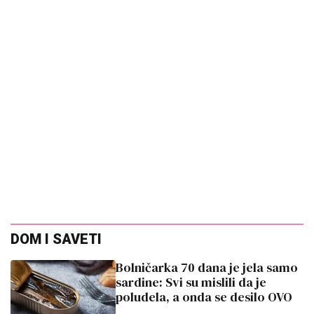
DOM I SAVETI
Bolničarka 70 dana je jela samo
sardine: Svi su mislili da je
poludela, a onda se desilo OVO