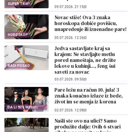
SUPER TRIK!
09.07.2026. 21:15
|
0
Novac stiže! Ova 3 znaka
horoskopa dobiće povišicu,
unapređenje ili iznenadne pare!
HOROSKOP
05.07.2026. 12:26
|
0
Jedva sastavljate kraj sa
krajem: Ne stavljajte metlu
pored nameštaja, ne držite
lekove u kuhinji..., feng šui
RADI POSAO
saveti za novac
03.07.2026. 09:50
|
0
Pare ležu na račun 10. jula! 3
znaka konačno izlaze iz bede,
život im se menja iz korena
DA LI STE MEĐU
02.07.2026. 12:08
|
0
NJIMA?
Našli ste ovo na ulici? Samo
produžite dalje: Ovih 6 stvari