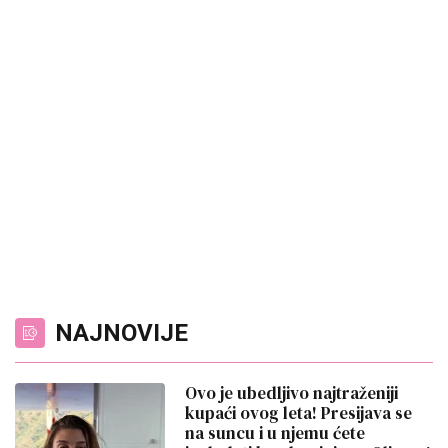
NAJNOVIJE
Ovo je ubedljivo najtraženiji
kupaći ovog leta! Presijava se
na suncu i u njemu ćete