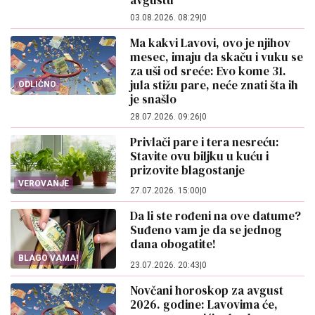
avgustu
03.08.2026. 08:29
|
0
Ma kakvi Lavovi, ovo je njihov
mesec, imaju da skaču i vuku se
za uši od sreće: Evo kome 31.
jula stižu pare, neće znati šta ih
ODLIČNO
je snašlo
28.07.2026. 09:26
|
0
Privlači pare i tera nesreću:
Stavite ovu biljku u kuću i
prizovite blagostanje
VEROVANJE
27.07.2026. 15:00
|
0
Da li ste rođeni na ove datume?
Suđeno vam je da se jednog
dana obogatite!
BLAGO VAMA!
23.07.2026. 20:43
|
0
Novčani horoskop za avgust
2026. godine: Lavovima će,