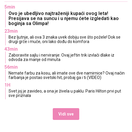
5min
Ovo je ubedljivo najtraženiji kupaći ovog leta!
Presijava se na suncu i u njemu ćete izgledati kao
boginja sa Olimpa!
23min
Bez ljutnje, ali ova 3 znaka uvek dobiju sve što požele! Dok se
drugi grče i muče, oni lako dođu do komfora
43min
Zaboravite sajlu i nerviranje: Ovaj jeftin trik izvlači dlake iz
odvoda za manje od minuta
56min
Nemate farbu za kosu, ali imate ove dve namirnice? Ovaj način
farbanja je postao svetski hit, probaj ga i ti (VIDEO)
1H
Svet joj je zavideo, a ona je živela u paklu: Paris Hilton prvi put
sve priznala
Vidi sve