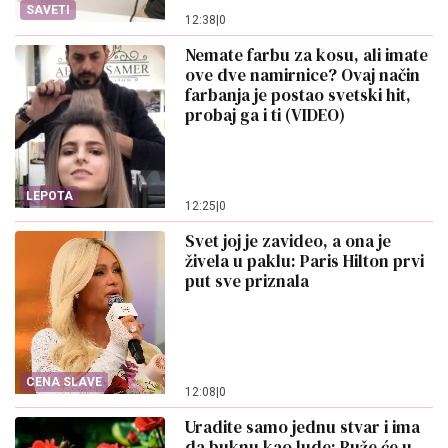
SAVETI
12:38
|
0
Nemate farbu za kosu, ali imate
ove dve namirnice? Ovaj način
farbanja je postao svetski hit,
probaj ga i ti (VIDEO)
LEPOTA
12:25
|
0
Svet joj je zavideo, a ona je
živela u paklu: Paris Hilton prvi
put sve priznala
CENA SLAVE
12:08
|
0
Uradite samo jednu stvar i ima
da buknu kao lude: Ruže će u