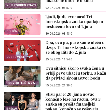
nikako ne unosite u kuću
NIJE ZGOREG ZNATI
02.07.2026. 08:57
|
0
Ljudi, ljudi, evo para! Tri
horoskopska znaka upadaju u
neslućenu lovu od 1. jula
ODLIČNO
30.06.2026. 08:43
|
0
Opa, evo ga, pare same uleću u
džep: Tri horoskopska znaka će
se obogatiti do 2. jula
DOBRE VESTI
25.06.2026. 11:54
|
0
Ovu sitnicu skoro svaka žena u
Srbiji prvo ubaci u torbu, a kažu
da privlači siromaštvo i bedu
PROVERITE, ŠTA VAS
15.06.2026. 21:39
|
0
KOŠTA
Stižu pare! 20. juna novac
konačno leže na račun, ova 3
znaka su prošla finansijski
pakao, konačno se rešavaju
SREĆA!