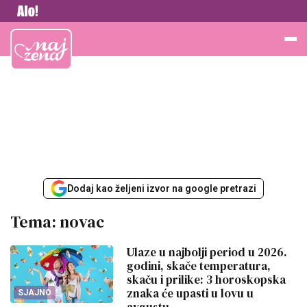
Najžena
Dodaj kao željeni izvor na google pretrazi
Tema: novac
Ulaze u najbolji period u 2026.
godini, skače temperatura,
skaču i prilike: 3 horoskopska
znaka će upasti u lovu u
SJAJNO