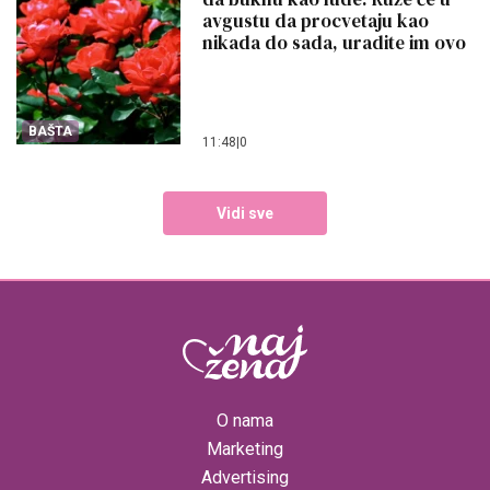
avgustu da procvetaju kao
nikada do sada, uradite im ovo
BAŠTA
11:48
|
0
Vidi sve
O nama
Marketing
Advertising