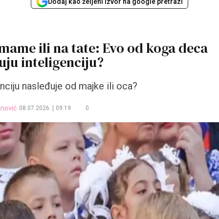
Dodaj kao željeni izvor na google pretrazi
mame ili na tate: Evo od koga deca
uju inteligenciju?
enciju nasleđuje od majke ili oca?
anović
08.07.2026.
09:19
0