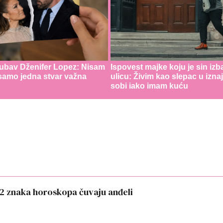
jubav Dženifer Lopez: Nisam
Ispovest majke koju je sin izb
 samo jedna stvar važna
ulicu: Živim kao slepac u izna
sobi iako imam kuću
 2 znaka horoskopa čuvaju anđeli