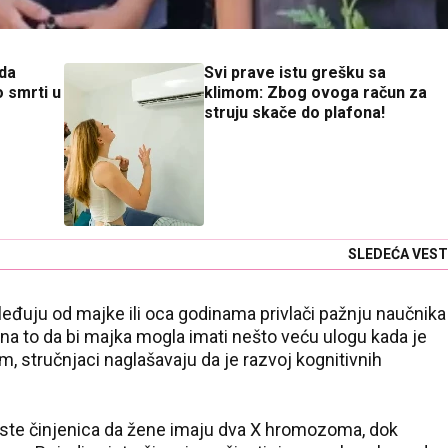
 da
Svi prave istu grešku sa
o smrti u
klimom: Zbog ovoga račun za
struju skače do plafona!
SLEDEĆA VEST
sleđuju od majke ili oca godinama privlači pažnju naučnika
ju na to da bi majka mogla imati nešto veću ulogu kada je
, stručnjaci naglašavaju da je razvoj kognitivnih
este činjenica da žene imaju dva X hromozoma, dok