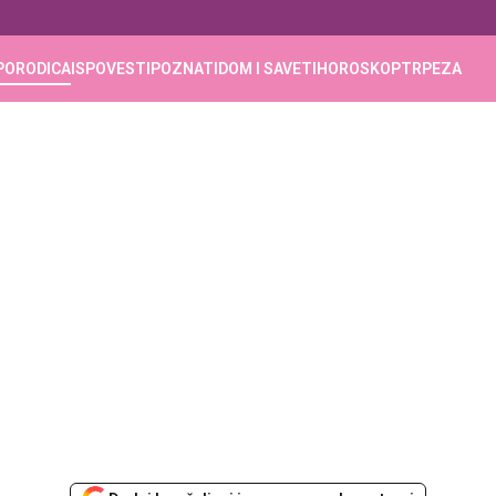
PORODICA
ISPOVESTI
POZNATI
DOM I SAVETI
HOROSKOP
TRPEZA