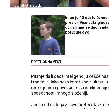
Foto: Shutterstock
Imao je 10 odsto šanse
preživi: Više puta gleda
oči, ali nije se dao, sada
poručuje ovo
PRETHODNA VEST
Pitanje da li deca inteligenciju češće na
i roditelja. Iako neka istraživanja ukazu
reč o genima povezanim sa inteligencijom
sposobnosti mnogo složeniji.
Jedan od razloga za ovu pretpostavku j