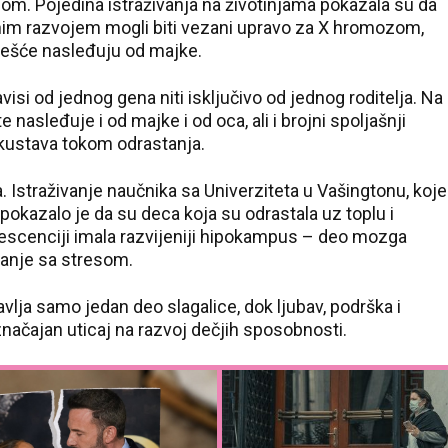
om. Pojedina istraživanja na životinjama pokazala su da
lnim razvojem mogli biti vezani upravo za X hromozom,
češće nasleđuju od majke.
avisi od jednog gena niti isključivo od jednog roditelja. Na
nasleđuje i od majke i od oca, ali i brojni spoljašnji
iskustava tokom odrastanja.
a. Istraživanje naučnika sa Univerziteta u Vašingtonu, koje
pokazalo je da su deca koja su odrastala uz toplu i
scenciji imala razvijeniji hipokampus – deo mozga
anje sa stresom.
vlja samo jedan deo slagalice, dok ljubav, podrška i
načajan uticaj na razvoj dečjih sposobnosti.