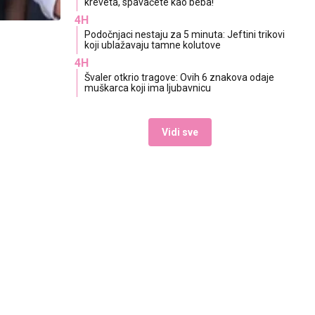
kreveta, spavaćete kao beba!
4H
Podočnjaci nestaju za 5 minuta: Jeftini trikovi
koji ublažavaju tamne kolutove
4H
Švaler otkrio tragove: Ovih 6 znakova odaje
muškarca koji ima ljubavnicu
Vidi sve