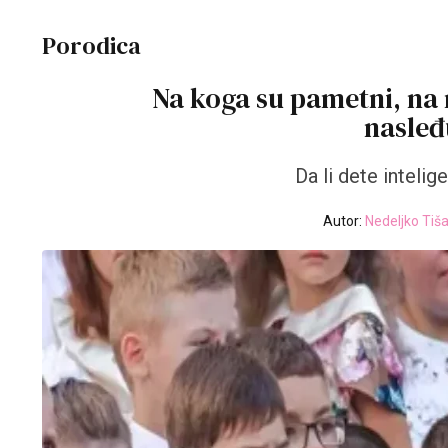
Porodica
Na koga su pametni, na 
nasleđ
Da li dete intelig
Autor:
Nedeljko Tiš