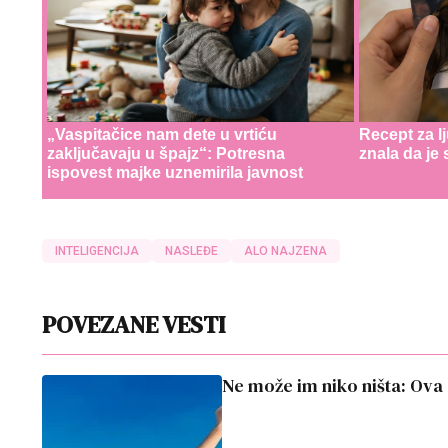
„Vaspitačice nam dete u vrtiću
Recept za l
zaključavaju u špajz“: Potresna
znala da je
ispovest majke uznemirila javnost
INTELIGENCIJA
NASLEĐE
ALO NAJZENA
POVEZANE VESTI
Ne može im niko ništa: Ova