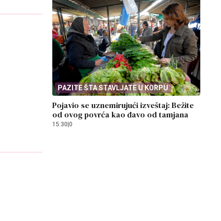
PAZITE ŠTA STAVLJATE U KORPU
Pojavio se uznemirujući izveštaj: Bežite
od ovog povrća kao đavo od tamjana
15:30
|
0