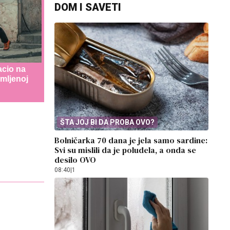
DOM I SAVETI
acio na
jmljenoj
ŠTA JOJ BI DA PROBA OVO?
Bolničarka 70 dana je jela samo sardine:
Svi su mislili da je poludela, a onda se
desilo OVO
08:40
|
1