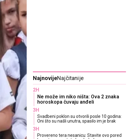
Najnovije
Najčitanije
2H
Ne može im niko ništa: Ova 2 znaka
horoskopa čuvaju anđeli
3H
Svadbeni poklon su otvorili posle 10 godina:
Oni što su našli unutra, spasilo im je brak
3H
Provereno tera nesanicu: Stavite ovo pored