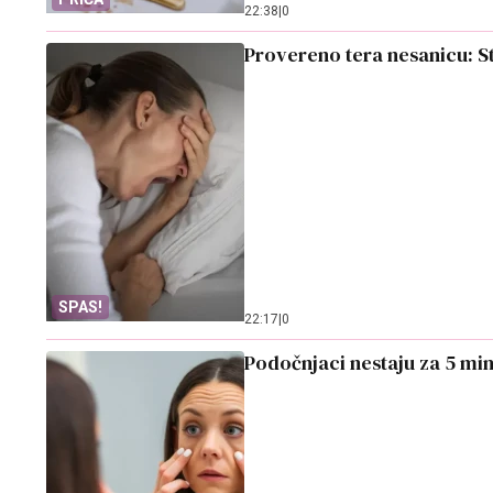
22:38
|
0
Provereno tera nesanicu: S
SPAS!
22:17
|
0
Podočnjaci nestaju za 5 min