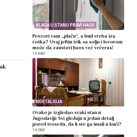
VLAGA U STANU PRAVI HAOS
Prozori vam „plaču“, a buđ vreba iza
ćoška? Ovaj jeftin trik sa solju i lovorom
može da zaustavi haos već večeras!
13:44
|
0
rak
NOSTALGIJA
Ovako je izgledao svaki stan u
Jugoslaviji: Svi gledaju u jedan detalj
pored troseda, da li ste ga imali u kući?
14:28
|
0