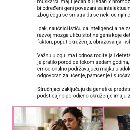
muškarci imaju jedan X i jedan Y hromoz
bi određeni geni povezani sa intelektua
zbog čega se smatra da se neki od njih 
Ipak, naučnici ističu da inteligencija ne z
razvoj mozga utiču stotine gena koje dete 
faktori, poput okruženja, obrazovanja i 
Važnu ulogu ima i odnos roditelja i detet
je pratilo porodice tokom sedam godina, 
emocionalno podržavajuću majku u adole
odgovoran za učenje, pamćenje i suočav
Stručnjaci zaključuju da genetika predsta
podsticajno porodično okruženje imaju z