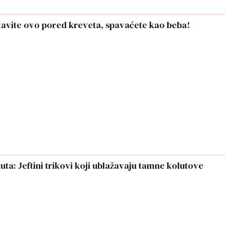
tavite ovo pored kreveta, spavaćete kao beba!
uta: Jeftini trikovi koji ublažavaju tamne kolutove