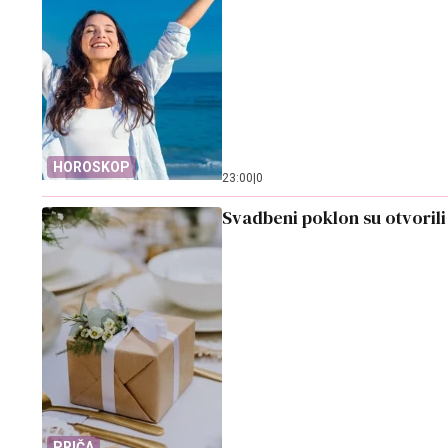
HOROSKOP
23:00
|
0
Svadbeni poklon su otvorili 
PRIČA