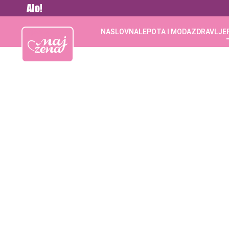
Vesti
Najžena
NASLOVNA
LEPOTA I MODA
ZDRAVLJE