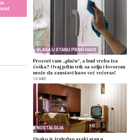
na
nost
VLAGA U STANU PRAVI HAOS
Prozori vam „plaču“, a buđ vreba iza
ćoška? Ovaj jeftin trik sa solju i lovorom
može da zaustavi haos već večeras!
13:44
|
0
NOSTALGIJA
Ovako je izgledao svaki stan u