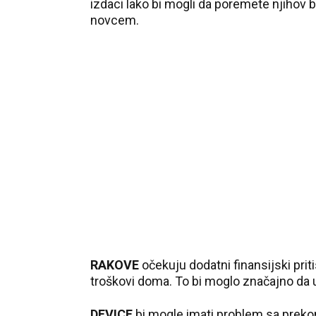
izdaci lako bi mogli da poremete njihov
novcem.
RAKOVE
očekuju dodatni finansijski prit
troškovi doma. To bi moglo značajno da 
DEVICE
bi mogle imati problem sa preko