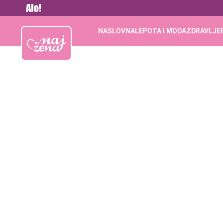
Vesti
Najžena
NASLOVNA
LEPOTA I MODA
ZDRAVLJE