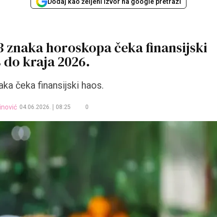
Dodaj kao željeni izvor na google pretrazi
3 znaka horoskopa čeka finansijski
 do kraja 2026.
aka čeka finansijski haos.
nović
04.06.2026.
08:25
0