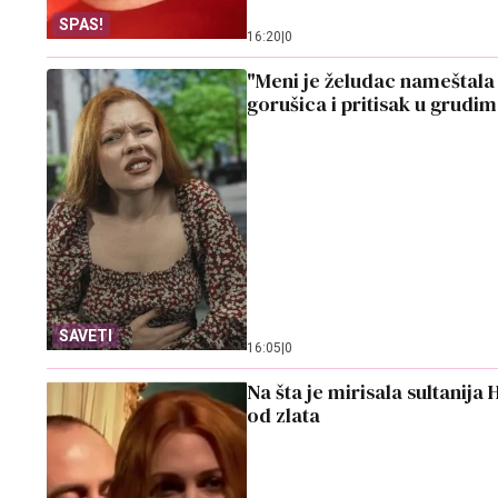
SPAS!
16:20
|
0
"Meni je želudac nameštala 
gorušica i pritisak u grudi
SAVETI
16:05
|
0
Na šta je mirisala sultanij
od zlata