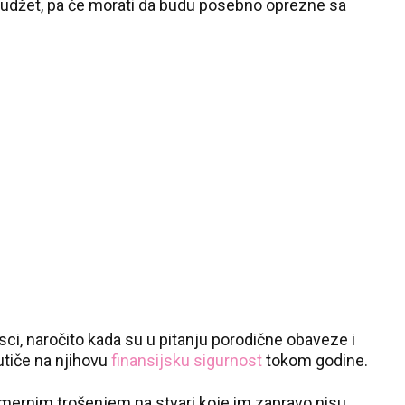
 budžet, pa će morati da budu posebno oprezne sa
isci, naročito kada su u pitanju porodične obaveze i
utiče na njihovu
finansijsku sigurnost
tokom godine.
mernim trošenjem na stvari koje im zapravo nisu