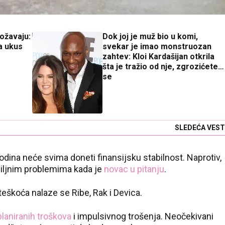
božavaju:
Dok joj je muž bio u komi,
a ukus
svekar je imao monstruozan
zahtev: Kloi Kardašijan otkrila
šta je tražio od nje, zgrozićete
se
SLEDEĆA VEST
ina neće svima doneti finansijsku stabilnost. Naprotiv,
biljnim problemima kada je
novac u pitanju
.
poteškoća nalaze se Ribe, Rak i Devica.
laniranih troškova
i impulsivnog trošenja. Neočekivani