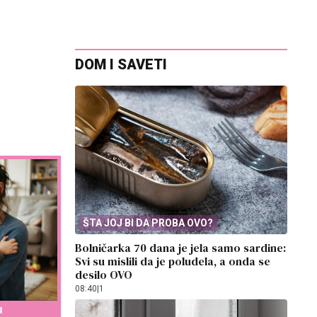
DOM I SAVETI
ŠTA JOJ BI DA PROBA OVO?
Bolničarka 70 dana je jela samo sardine:
Svi su mislili da je poludela, a onda se
desilo OVO
08:40
|
1
u