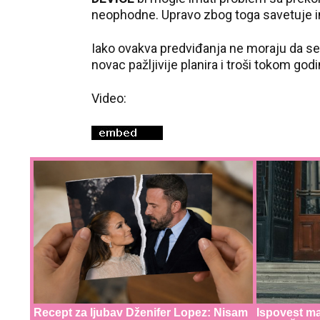
neophodne. Upravo zbog toga savetuje im 
Iako ovakva predviđanja ne moraju da se
novac pažljivije planira i troši tokom godi
Video:
Recept za ljubav Dženifer Lopez: Nisam
Ispovest ma