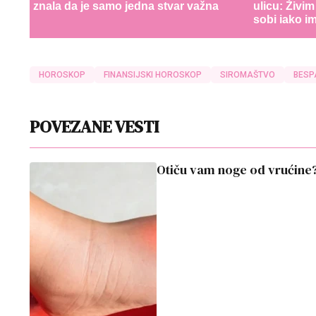
znala da je samo jedna stvar važna
ulicu: Živim
sobi iako 
HOROSKOP
FINANSIJSKI HOROSKOP
SIROMAŠTVO
BESP
POVEZANE VESTI
Otiču vam noge od vrućine? 