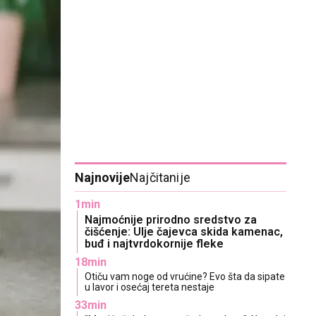
Najnovije
Najčitanije
1min
Najmoćnije prirodno sredstvo za
čišćenje: Ulje čajevca skida kamenac,
buđ i najtvrdokornije fleke
18min
Otiču vam noge od vrućine? Evo šta da sipate
u lavor i osećaj tereta nestaje
33min