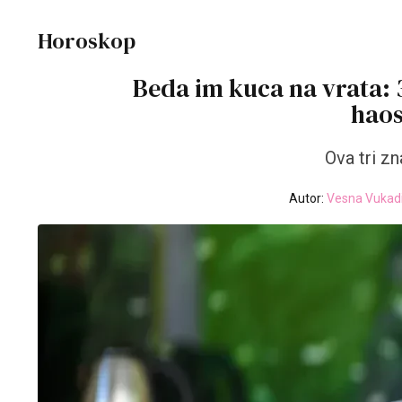
Horoskop
Beda im kuca na vrata: 
haos
Ova tri zn
Autor:
Vesna Vukadi