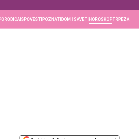
PORODICA
ISPOVESTI
POZNATI
DOM I SAVETI
HOROSKOP
TRPEZA