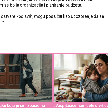
se bolja organizacija i planiranje budžeta.
 ostvare kod svih, mogu poslužiti kao upozorenje da se
ne.
jke koju je sin izbacio na
„Vaspitačice nam dete u vrtić