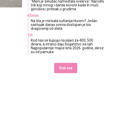
"Meni je želudac nameštala svekrva": Narodni
trik koji mnogi i danas koriste kada ih muči
gorušica i pritisak u grudima
45min
Na šta je mirisala sultanija Hurem? Jedan
sastojak danas svima dostupan je bio
dragoceniji od zlata
1H
Kod nas se kupuju na pijaci za 400, 500
dinara, a stranci daju bogatstvo za njih:
Najpopularnije majce leta 2026. godine, skroz
su od pamuka
Vidi sve