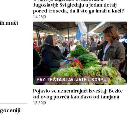
Jugoslaviji: Svi gledaju u jedan detalj
pored troseda, da li ste ga imali u kući?
14:28
|
0
 ih muči
PAZITE ŠTA STAVLJATE U KORPU
Pojavio se uznemirujući izveštaj: Bežite
od ovog povrća kao đavo od tamjana
15:30
|
0
agoceniji