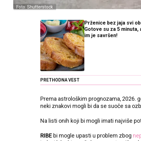
Foto: Shutterstock
Prženice bez jaja svi o
Gotove su za 5 minuta, 
im je savršen!
PRETHODNA VEST
Prema astrološkim prognozama, 2026. god
neki znakovi mogli bi da se suoče sa oz
Na listi onih koji bi mogli imati najviše 
RIBE
bi mogle upasti u problem zbog
nep