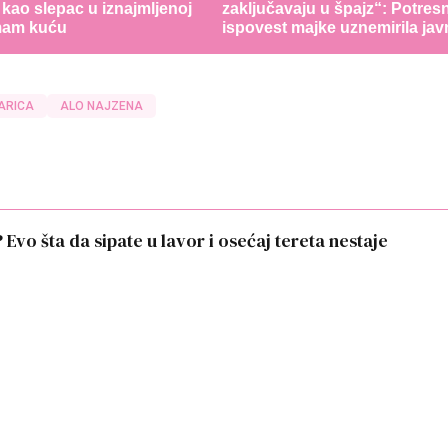
 kao slepac u iznajmljenoj
zaključavaju u špajz“: Potres
imam kuću
ispovest majke uznemirila jav
ARICA
ALO NAJZENA
Evo šta da sipate u lavor i osećaj tereta nestaje