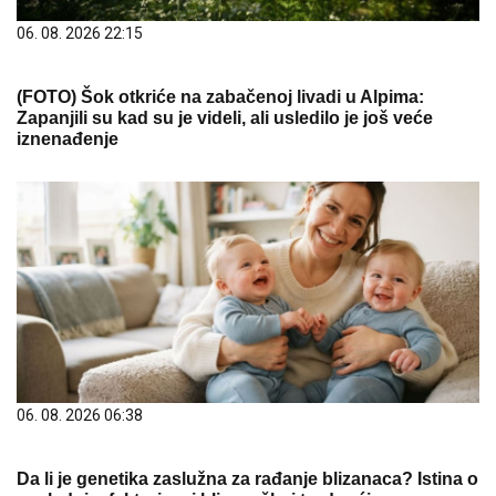
06. 08. 2026 22:15
(FOTO) Šok otkriće na zabačenoj livadi u Alpima:
Zapanjili su kad su je videli, ali usledilo je još veće
iznenađenje
06. 08. 2026 06:38
Da li je genetika zaslužna za rađanje blizanaca? Istina o