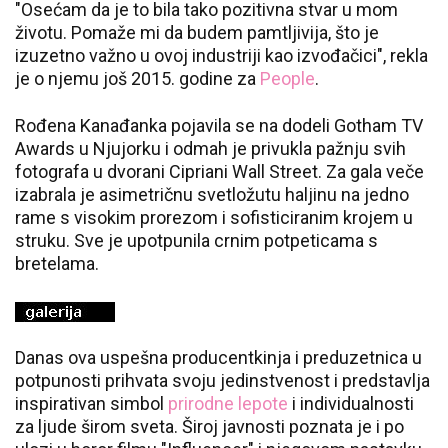
"Osećam da je to bila tako pozitivna stvar u mom
životu. Pomaže mi da budem pamtljivija, što je
izuzetno važno u ovoj industriji kao izvođačici", rekla
je o njemu još 2015. godine za
People
.
Rođena Kanađanka pojavila se na dodeli Gotham TV
Awards u Njujorku i odmah je privukla pažnju svih
fotografa u dvorani Cipriani Wall Street. Za gala veče
izabrala je asimetričnu svetložutu haljinu na jedno
rame s visokim prorezom i sofisticiranim krojem u
struku. Sve je upotpunila crnim potpeticama s
bretelama.
Danas ova uspešna producentkinja i preduzetnica u
potpunosti prihvata svoju jedinstvenost i predstavlja
inspirativan simbol
prirodne lepote
i individualnosti
za ljude širom sveta. Široj javnosti poznata je i po