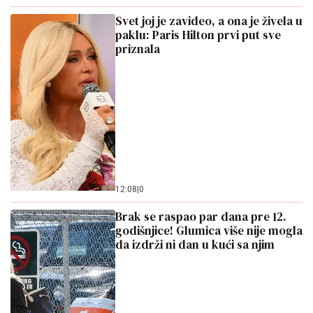
Svet joj je zavideo, a ona je živela u
paklu: Paris Hilton prvi put sve
priznala
12:08
|
0
Brak se raspao par dana pre 12.
godišnjice! Glumica više nije mogla
da izdrži ni dan u kući sa njim