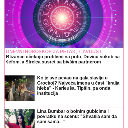
DNEVNI HOROSKOP ZA PETAK, 7. AVGUST:
Blizance očekuju problemi na putu, Devicu sukob sa
šefom, a Strelca susret sa bivšim partnerom
Ko je sve pevao na gala slavlju u
Grockoj? Najveća imena u čast "kralja
hleba" - Karleuša, Tipšin, pa onda
Institucija
Lina Bumbar o bolnim gubicima i
povratku na scenu: "Shvatila sam da
sam sama..."