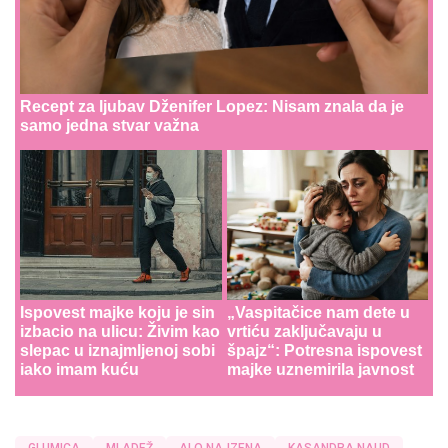
Recept za ljubav Dženifer Lopez: Nisam znala da je
samo jedna stvar važna
Ispovest majke koju je sin
„Vaspitačice nam dete u
izbacio na ulicu: Živim kao
vrtiću zaključavaju u
slepac u iznajmljenoj sobi
špajz“: Potresna ispovest
iako imam kuću
majke uznemirila javnost
GLUMICA
MLADEŽ
ALO NAJZENA
KASANDRA NAUD