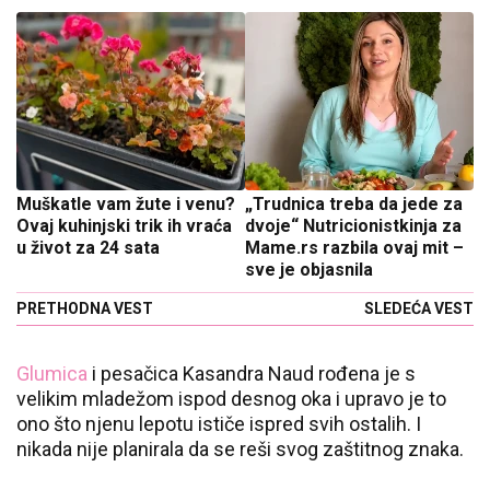
Muškatle vam žute i venu?
„Trudnica treba da jede za
Ovaj kuhinjski trik ih vraća
dvoje“ Nutricionistkinja za
u život za 24 sata
Mame.rs razbila ovaj mit –
sve je objasnila
PRETHODNA VEST
SLEDEĆA VEST
Glumica
i pesačica Kasandra Naud rođena je s
velikim mladežom ispod desnog oka i upravo je to
ono što njenu lepotu ističe ispred svih ostalih. I
nikada nije planirala da se reši svog zaštitnog znaka.