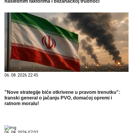
naslednim faktorima i blizanačkoj trudnoći
06. 08. 2026 22:45
"Nove strategije biće otkrivene u pravom trenutku":
Iranski general o jačanju PVO, domaćoj opremi i
ratnom moralu!
06. 08. 2026 07:02