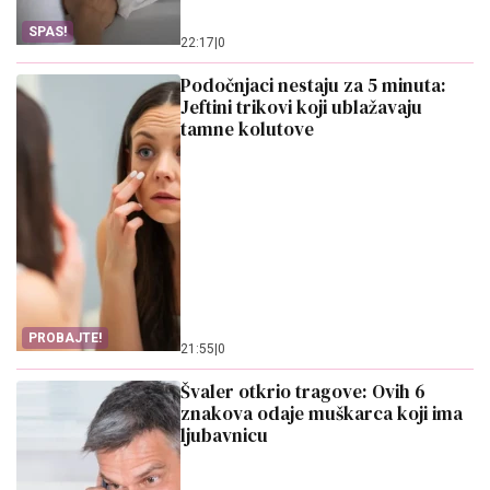
SPAS!
22:17
|
0
Podočnjaci nestaju za 5 minuta:
Jeftini trikovi koji ublažavaju
tamne kolutove
PROBAJTE!
21:55
|
0
Švaler otkrio tragove: Ovih 6
znakova odaje muškarca koji ima
ljubavnicu