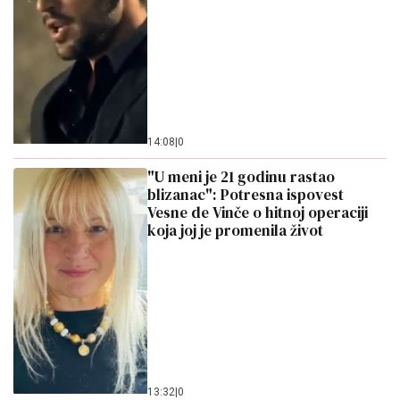
14:08
|
0
"U meni je 21 godinu rastao
blizanac": Potresna ispovest
Vesne de Vinče o hitnoj operaciji
koja joj je promenila život
13:32
|
0