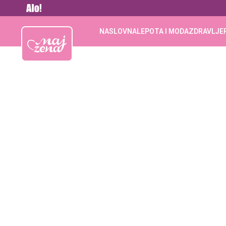
Vesti
Najžena
NASLOVNA
LEPOTA I MODA
ZDRAVLJE