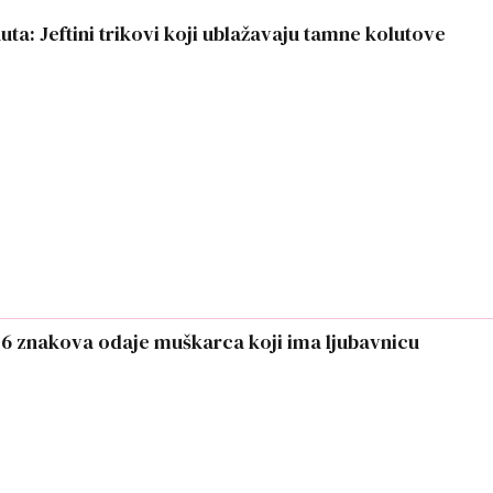
uta: Jeftini trikovi koji ublažavaju tamne kolutove
h 6 znakova odaje muškarca koji ima ljubavnicu