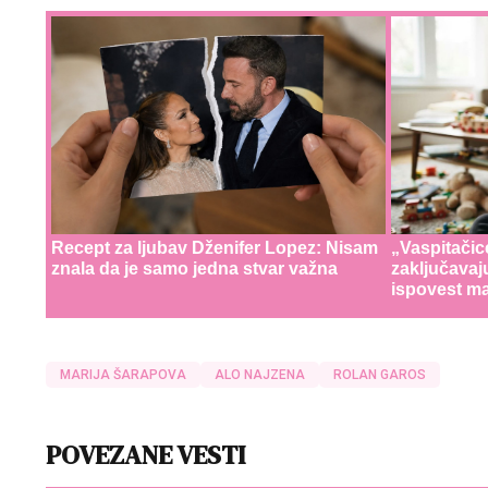
Recept za ljubav Dženifer Lopez: Nisam
„Vaspitačic
znala da je samo jedna stvar važna
zaključavaj
ispovest ma
MARIJA ŠARAPOVA
ALO NAJZENA
ROLAN GAROS
POVEZANE VESTI