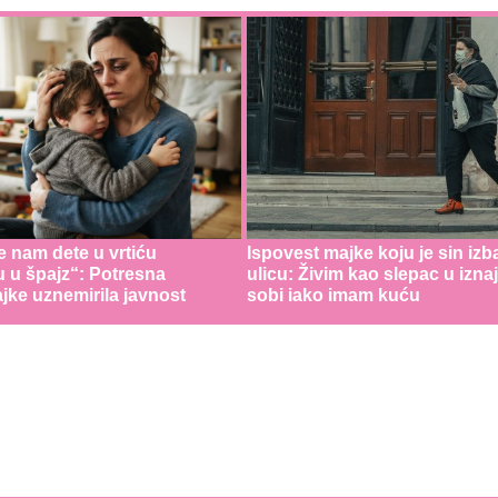
e nam dete u vrtiću
Ispovest majke koju je sin izb
u u špajz“: Potresna
ulicu: Živim kao slepac u izna
jke uznemirila javnost
sobi iako imam kuću