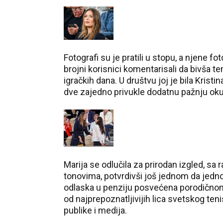
Fotografi su je pratili u stopu, a njene f
brojni korisnici komentarisali da bivša 
igračkih dana. U društvu joj je bila Kris
dve zajedno privukle dodatnu pažnju oku
Marija se odlučila za prirodan izgled, 
tonovima, potvrdivši još jednom da jednos
odlaska u penziju posvećena porodičnom
od najprepoznatljivijih lica svetskog teni
publike i medija.