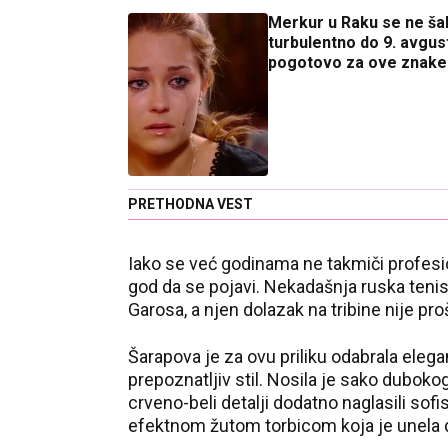
Merkur u Raku se ne šali
turbulentno do 9. avgus
pogotovo za ove znake
PRETHODNA VEST
Iako se već godinama ne takmiči profesion
god da se pojavi. Nekadašnja ruska tenis
Garosa, a njen dolazak na tribine nije p
Šarapova je za ovu priliku odabrala elega
prepoznatljiv stil. Nosila je sako dubo
crveno-beli detalji dodatno naglasili sofi
efektnom žutom torbicom koja je unela 