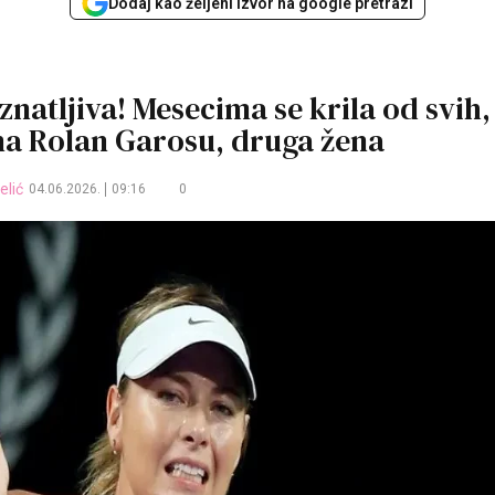
Dodaj kao željeni izvor na google pretrazi
natljiva! Mesecima se krila od svih,
 na Rolan Garosu, druga žena
elić
04.06.2026.
09:16
0