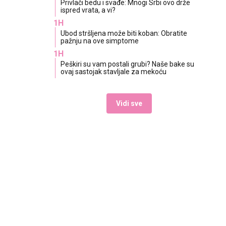
Privlači bedu i svađe: Mnogi Srbi ovo drže
ispred vrata, a vi?
1H
Ubod stršljena može biti koban: Obratite
pažnju na ove simptome
1H
Peškiri su vam postali grubi? Naše bake su
ovaj sastojak stavljale za mekoću
Vidi sve