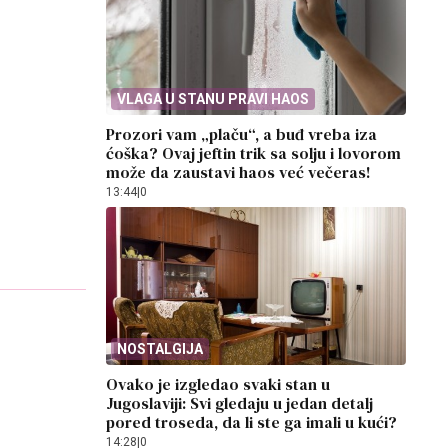
VLAGA U STANU PRAVI HAOS
Prozori vam „plaču“, a buđ vreba iza
ćoška? Ovaj jeftin trik sa solju i lovorom
može da zaustavi haos već večeras!
13:44
|
0
NOSTALGIJA
Ovako je izgledao svaki stan u
Jugoslaviji: Svi gledaju u jedan detalj
pored troseda, da li ste ga imali u kući?
14:28
|
0