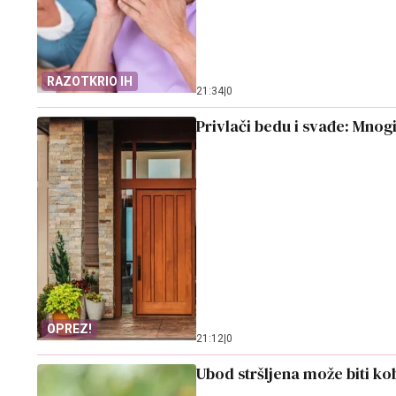
RAZOTKRIO IH
21:34
|
0
Privlači bedu i svađe: Mnogi
OPREZ!
21:12
|
0
Ubod stršljena može biti k