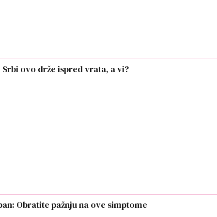
 Srbi ovo drže ispred vrata, a vi?
oban: Obratite pažnju na ove simptome