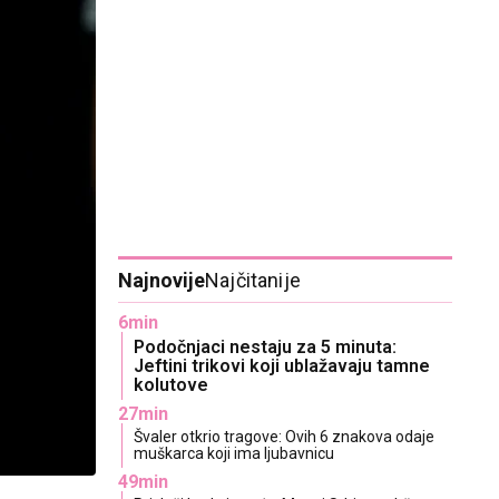
Najnovije
Najčitanije
6min
Podočnjaci nestaju za 5 minuta:
Jeftini trikovi koji ublažavaju tamne
kolutove
27min
Švaler otkrio tragove: Ovih 6 znakova odaje
muškarca koji ima ljubavnicu
49min