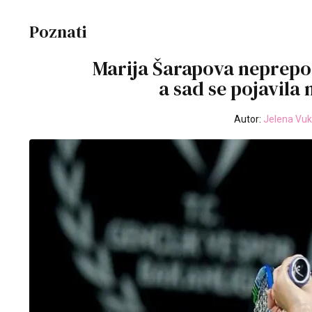
Poznati
Marija Šarapova neprepoz
a sad se pojavila
Autor:
Jelena Vuk