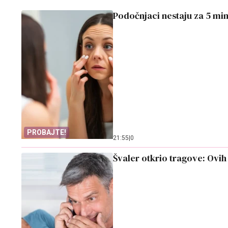
Podočnjaci nestaju za 5 min
PROBAJTE!
21:55
|
0
Švaler otkrio tragove: Ovi