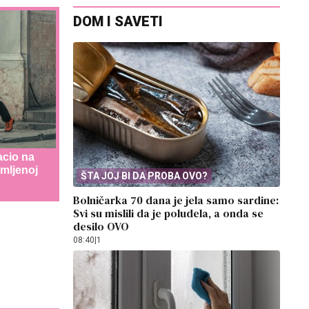
DOM I SAVETI
acio na
jmljenoj
ŠTA JOJ BI DA PROBA OVO?
Bolničarka 70 dana je jela samo sardine:
Svi su mislili da je poludela, a onda se
desilo OVO
08:40
|
1