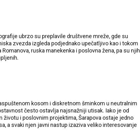
otografije ubrzo su preplavile društvene mreže, gde su
teniska zvezda izgleda podjednako upečatljivo kao i tokom
tina Romanova, ruska manekenka i poslovna žena, pa su njih
pljenih.
sa raspuštenom kosom i diskretnom šminkom u neutralnim
tavnost često ostavlja najsnažniji utisak. Iako je od
 životu i poslovnim projektima, Šarapova ostaje jedno
sa, a svaki njen javni nastup izaziva veliko interesovanje