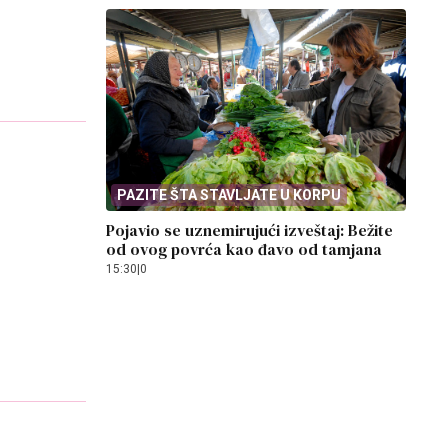
PAZITE ŠTA STAVLJATE U KORPU
Pojavio se uznemirujući izveštaj: Bežite
od ovog povrća kao đavo od tamjana
15:30
|
0