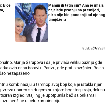
: Biće
Mamin ili tatin sin? Ana je imala
ta,
najslađu pratnju na premijeri,
niko nije bio ponosniji od njenog
tinejdžera
SLEDEĆA VEST
alno, Marija Šarapova i dalje privlači veliku pažnju gde
erka ovih dana boravi u Parizu, gde prati završnicu Rolan
rošao nezapaženo.
ntnu kombinaciju u tamnoplavoj boji koja je istakla njen
kog izreza uparen sa dugom suknjom bogatog kroja, dok su
sticiran izgled. Stajling je upotpunila bež salonkama i
dozu svežine u celu kombinaciju.