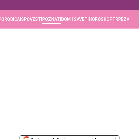
PORODICA
ISPOVESTI
POZNATI
DOM I SAVETI
HOROSKOP
TRPEZA