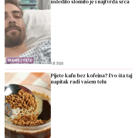
usledilo slomilo je i najtvrđa srca
MAME I TATE
18:35
|
0
Pijete kafu bez kofeina? Evo šta taj
napitak radi vašem telu