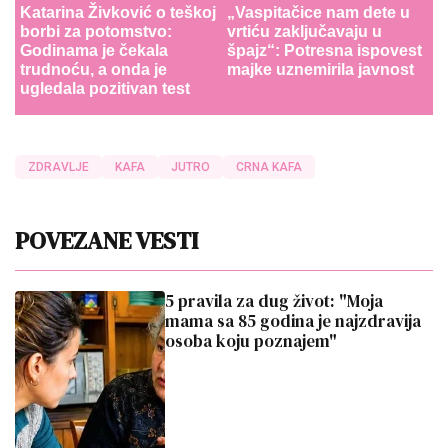
Katarina Živković o teškoj
„Vaspitačice nam dete u
borbi za potomstvo:
vrtiću zaključavaju u
Godinama je čekala
špajz“: Potresna ispovest
trudnoću, a onda je
majke uznemirila javnost
ugledala pozitivan test
ZDRAVLJE
KAFA
JUTRO
CRNA KAFA
POVEZANE VESTI
5 pravila za dug život: "Moja
mama sa 85 godina je najzdravija
osoba koju poznajem"