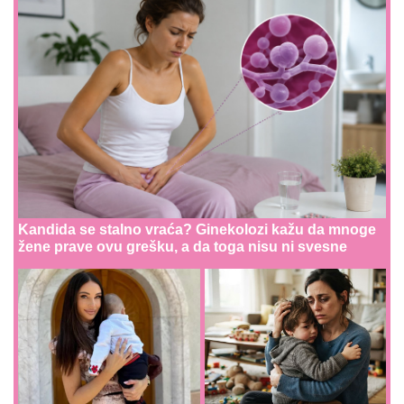
Kandida se stalno vraća? Ginekolozi kažu da mnoge
žene prave ovu grešku, a da toga nisu ni svesne