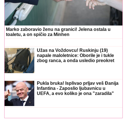
Marko zaboravio ženu na granici! Jelena ostala u
toaletu, a on spičio za Minhen
Užas na Voždovcu! Ruskinju (19)
napale maloletnice: Oborile je i tukle
zbog ranca, a onda usledio preokret
Pukla bruka! Isplivao prljav veš Đanija
Infantina - Zaposlio ljubavnicu u
UEFA, a evo koliko je ona "zaradila"