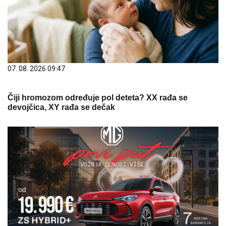
07. 08. 2026 09:47
Čiji hromozom određuje pol deteta? XX rađa se
devojčica, XY rađa se dečak