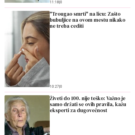
11:18
|
0
"Trougao smrti" na licu: Zašto
bubuljice na ovom mestu nikako
ne treba cediti
10:27
|
0
Živeti do 100. nije teško: Važno je
samo držati se ovih pravila, kažu
eksperti za dugovečnost