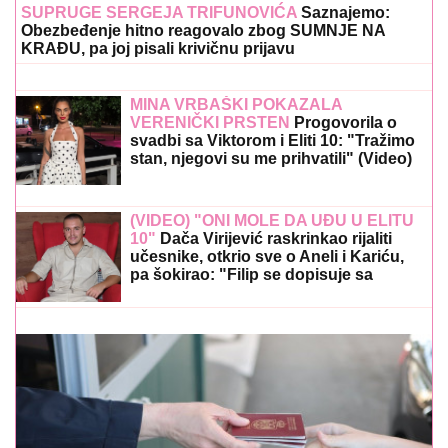
SUPRUGE SERGEJA TRIFUNOVIĆA
Saznajemo:
Obezbeđenje hitno reagovalo zbog SUMNJE NA
KRAĐU, pa joj pisali krivičnu prijavu
MINA VRBAŠKI POKAZALA
VERENIČKI PRSTEN
Progovorila o
svadbi sa Viktorom i Eliti 10: "Tražimo
stan, njegovi su me prihvatili" (Video)
(VIDEO) "ONI MOLE DA UĐU U ELITU
10"
Dača Virijević raskrinkao rijaliti
učesnike, otkrio sve o Aneli i Kariću,
pa šokirao: "Filip se dopisuje sa
pevačicom"