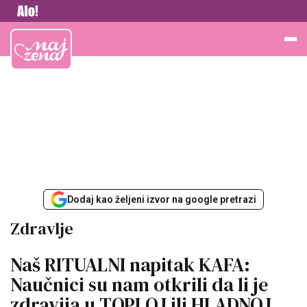
Vesti
Najžena
Dodaj kao željeni izvor na google pretrazi
Zdravlje
Naš RITUALNI napitak KAFA:
Naučnici su nam otkrili da li je
zdravija u TOPLOJ ili HLADNOJ