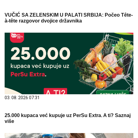
VUČIĆ SA ZELENSKIM U PALATI SRBIJA: Počeo Tête-
à-tête razgovor dvojice državnika
03. 08. 2026 07:31
25.000 kupaca već kupuje uz PerSu Extra. A ti? Saznaj
više