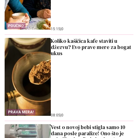
POUČNO
15:15
|
0
Koliko kašičica kafe staviti u
džezvu? Evo prave mere za bogat
ukus
PRAVA MERA!
08:05
|
0
Vest o novoj bebi stigla samo 10
dana posle paralize! Ono što je