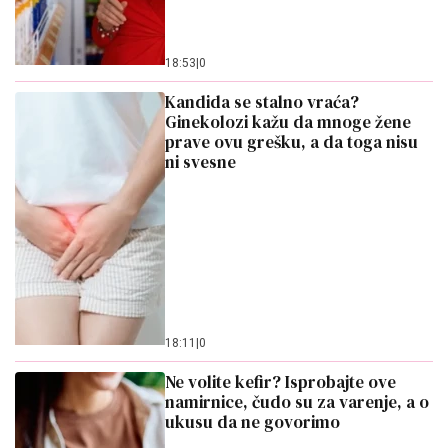
18:53
|
0
Kandida se stalno vraća?
Ginekolozi kažu da mnoge žene
prave ovu grešku, a da toga nisu
ni svesne
18:11
|
0
Ne volite kefir? Isprobajte ove
namirnice, čudo su za varenje, a o
ukusu da ne govorimo