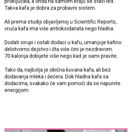
proključala, a onda na samom kraju se stavi led.
Takva kafa je dobra za probavni sistem.
Ali prema studiji objavljenoj u Scientific Reports,
vruća kafa ima više antioksidanata nego hladna.
Dodati sirupi i ostali dodaci u kafu, umanjuje kafino
delotvorno dejstvo i šta više čini je nezdravom.
70 kalorija dobijete više nego kad je sami pravite.
Tako da, najbolja je obična kuvana kafa, ali bez
dodavanja mleka i šećera. Dok hladna kafa sa
dodacima, svakako će vam pomoći da se napunite
energijom.