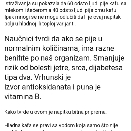
istraživanja su pokazala da 60 odsto ljudi pije kafu sa
mlekom i šećerom a 40 odsto ljudi pije crnu kafu.
Ipak mnogi se ne mogu odlučiti da li je ovaj napitak
bolji u hladnoj ili toploj varijanti.
Naučnici tvrdi da ako se pije u
normalnim količinama, ima razne
benifite po naš organizam. Smanjuje
rizik od bolesti jetre, srca, dijabetesa
tipa dva. Vrhunski je
izvor
antioksidanata i puna je
vitamina B.
Kako tvrde u ovom je napitku bitna priprema.
Hladna kafa se pravi sa vodom koja samo što nije