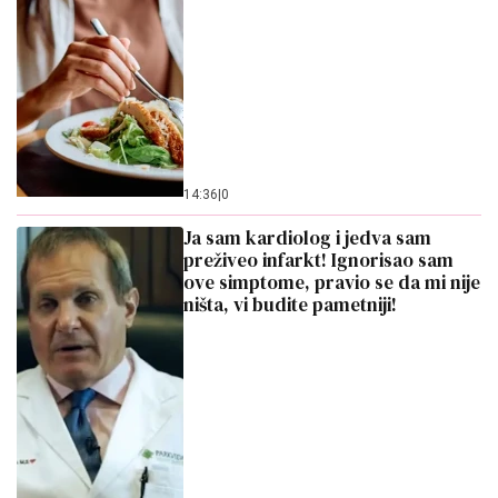
14:36
|
0
Ja sam kardiolog i jedva sam
preživeo infarkt! Ignorisao sam
ove simptome, pravio se da mi nije
ništa, vi budite pametniji!