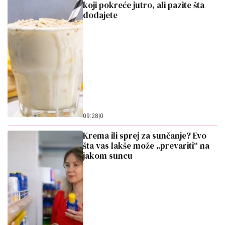
koji pokreće jutro, ali pazite šta
dodajete
09:28
|
0
Krema ili sprej za sunčanje? Evo
šta vas lakše može „prevariti“ na
jakom suncu