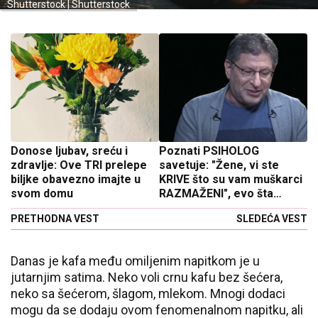
Shutterstock | Shutterstock
Donose ljubav, sreću i
Poznati PSIHOLOG
zdravlje: Ove TRI prelepe
savetuje: "Žene, vi ste
biljke obavezno imajte u
KRIVE što su vam muškarci
svom domu
RAZMAŽENI", evo šta
nikako NE SMETE da radite
PRETHODNA VEST
SLEDEĆA VEST
Danas je kafa među omiljenim napitkom je u
jutarnjim satima. Neko voli crnu kafu bez šećera,
neko sa šećerom, šlagom, mlekom. Mnogi dodaci
mogu da se dodaju ovom fenomenalnom napitku, ali