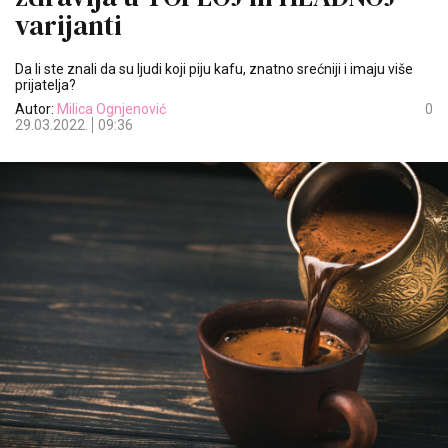
varijanti
Da li ste znali da su ljudi koji piju kafu, znatno srećniji i imaju više
prijatelja?
Autor:
Milica Ognjenović
0
29.03.2022.
09:36