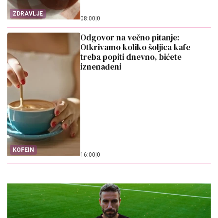
ZDRAVLJE
08:00
|
0
Odgovor na večno pitanje:
Otkrivamo koliko šoljica kafe
treba popiti dnevno, bićete
iznenađeni
KOFEIN
16:00
|
0