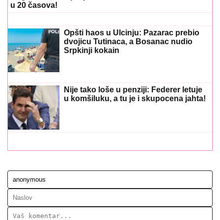
u 20 časova!
Opšti haos u Ulcinju: Pazarac prebio
dvojicu Tutinaca, a Bosanac nudio
Srpkinji kokain
Nije tako loše u penziji: Federer letuje
u komšiluku, a tu je i skupocena jahta!