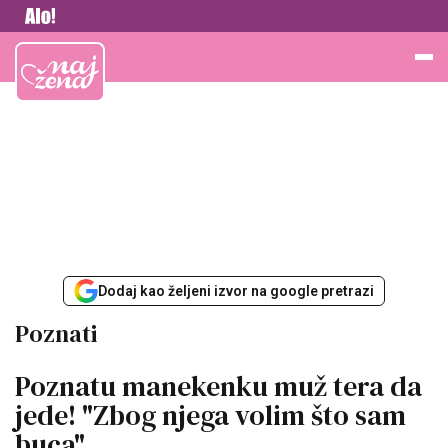
Vesti
Najžena
Dodaj kao željeni izvor na google pretrazi
Poznati
Poznatu manekenku muž tera da
jede! "Zbog njega volim što sam
buca"