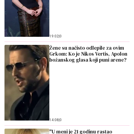
19:02
|
0
Žene su načisto odlepile za ovim
Grkom: Ko je Nikos Vertis, Apolon
božanskog glasa koji puni arene?
14:08
|
0
"U meni je 21 godinu rastao