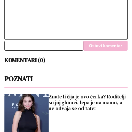
Ostavi komentar
KOMENTARI (0)
POZNATI
Znate li čija je ovo ćerka? Roditelji
su joj glumci, lepa je na mamu, a
ne odvaja se od tate!