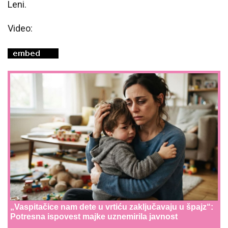
Leni.
Video:
„Vaspitačice nam dete u vrtiću zaključavaju u špajz“:
Potresna ispovest majke uznemirila javnost