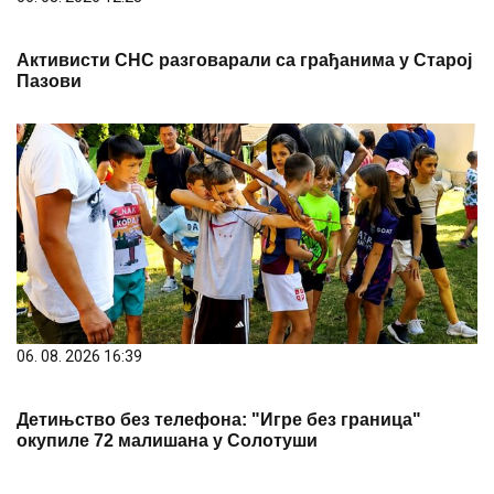
Активисти СНС разговарали са грађанима у Старој
Пазови
06. 08. 2026 16:39
Детињство без телефона: "Игре без граница"
окупиле 72 малишана у Солотуши