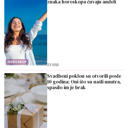
znaka horoskopa čuvaju anđeli
HOROSKOP
23:00
|
0
Svadbeni poklon su otvorili posle
10 godina: Oni što su našli unutra,
spasilo im je brak