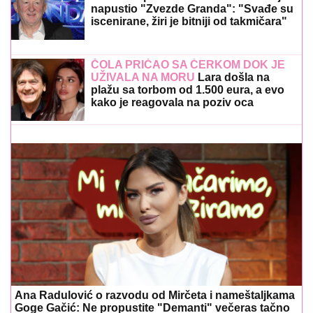
napustio "Zvezde Granda": "Svađe su
iscenirane, žiri je bitniji od takmičara"
ČOLA PRIČAO SA ĆERKOM DOK JE
UŽIVALA NA MORU
Lara došla na
plažu sa torbom od 1.500 eura, a evo
kako je reagovala na poziv oca
Ana Radulović o razvodu od Mirčeta i nameštaljkama
Goge Gačić: Ne propustite "Demanti" večeras tačno