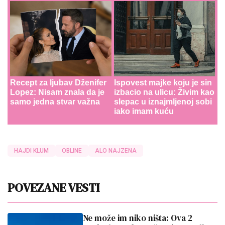
Recept za ljubav Dženifer
Ispovest majke koju je sin
Lopez: Nisam znala da je
izbacio na ulicu: Živim kao
samo jedna stvar važna
slepac u iznajmljenoj sobi
iako imam kuću
HAJDI KLUM
OBLINE
ALO NAJZENA
POVEZANE VESTI
Ne može im niko ništa: Ova 2