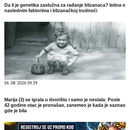
Da li je genetika zaslužna za rađanje blizanaca? Istina o
naslednim faktorima i blizanačkoj trudnoći
06. 08. 2026 09:39
Marija (3) se igrala u dvorištu i samo je nestala: Posle
42 godine otac je pronašao, zanemeo je kada je saznao
gde je bila