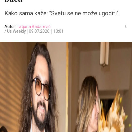
Kako sama kaže: "Svetu se ne može ugoditi".
Autor:
Tatjana Badarević
0
/ Us Weekly
09.07.2026.
13:01