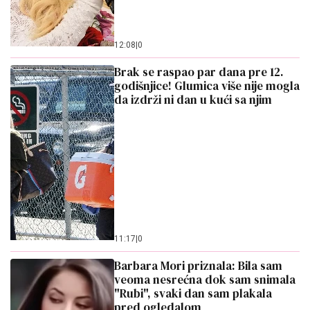
12:08
|
0
Brak se raspao par dana pre 12.
godišnjice! Glumica više nije mogla
da izdrži ni dan u kući sa njim
11:17
|
0
Barbara Mori priznala: Bila sam
veoma nesrećna dok sam snimala
"Rubi", svaki dan sam plakala
pred ogledalom