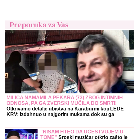
Preporuka za Vas
MILICA NAMAMILA PEKARA (73) ZBOG INTIMNIH
ODNOSA, PA GA ZVERSKI MUČILA DO SMRTI!
Otkrivamo detalje ubistva na Karaburmi koji LEDE
KRV: Izdahnuo u najgorim mukama dok su ga
osumnjičeni pljačkali
"NISAM HTEO DA UČESTVUJEM U
TOME"
Srpski muzičar otkrio zašto je