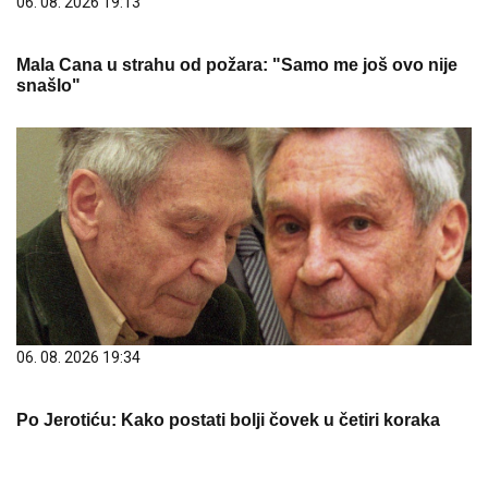
06. 08. 2026 19:13
Mala Cana u strahu od požara: "Samo me još ovo nije
snašlo"
06. 08. 2026 19:34
Po Jerotiću: Kako postati bolji čovek u četiri koraka