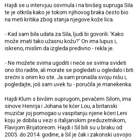
Hajdi se u intervjuu osvrnula i na bivšeg supruga Sila
te je otkrila kako je tokom njihovog braka često bio
na meti kritika zbog stanja njegove kože lica.
- Kad sam bila udata za Sila, ljudi bi govorili: 'Kako
može imati tako užasnu kožu?' On ima lupus i,
iskreno, mislim da izgleda predivno - rekla je.
- Ne možete svima ugoditi i neće se svima svideti
ono što radite, ali morate se pogledati u ogledalo i biti
srećni s onim ko ste. Ja sam pronašla svoju nišu i,
pogledajte, još sam uvek tu - poručila je manekenka.
Hajdi Klum s bivšim suprugom, pevačem Silom, ima
sinove Henrija i Johana te kćer Lou, a britanski
muzičar joj pomogao u vaspitanju njene kćeri Leni
koju je dobila u vezi s italijanskim preduzetnikom,
Flavijom Brijatoreom. Hajdi i Sil bili su u braku od
2005. do 2014. godine, a Sil je čak i zakonski usvojio