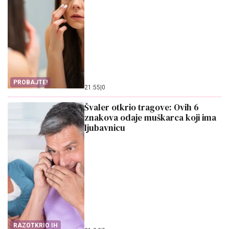
PROBAJTE!
21:55
|
0
Švaler otkrio tragove: Ovih 6
znakova odaje muškarca koji ima
ljubavnicu
RAZOTKRIO IH