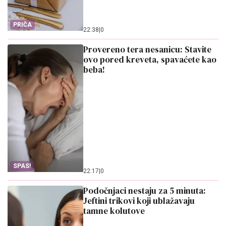
PRIČA
22:38
|
0
Provereno tera nesanicu: Stavite
ovo pored kreveta, spavaćete kao
beba!
SPAS!
22:17
|
0
Podočnjaci nestaju za 5 minuta:
Jeftini trikovi koji ublažavaju
tamne kolutove