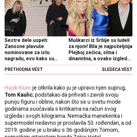
Sestre dele uspeh:
Muškarci iz Srbije su ludeli
Zanosne plavuše
za njom! Bila je najpoželjnija
nominovane za istu
Plejboj zečica, sitna i
nagradu, evo kako su
dinamitna, a ovako izgleda
reagovale
danas
PRETHODNA VEST
SLEDEĆA VEST
Hajdi Klum
je otkrila kako ju je upravo njen suprug,
Tom Kaulic
, podstakao da prihvati i zavoli svoju
puniju figuru i obline, nakon što se u svetu mode
godinama suočavala s kritikama na račun svog
izgleda i svojih kilograma. Nemačka manekenka i
supermodel nedavno je proslavila 53. rođendan, a od
2019. godine je u braku s 36-godišnjim Tomom,
nemačkim gitaristom benda Tokio Hotel.