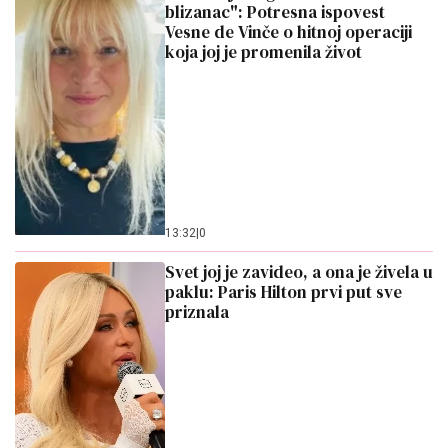
blizanac": Potresna ispovest
Vesne de Vinče o hitnoj operaciji
koja joj je promenila život
13:32
|
0
Svet joj je zavideo, a ona je živela u
paklu: Paris Hilton prvi put sve
priznala