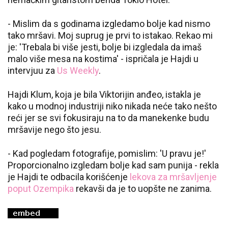
- Mislim da s godinama izgledamo bolje kad nismo
tako mršavi. Moj suprug je prvi to istakao. Rekao mi
je: 'Trebala bi više jesti, bolje bi izgledala da imaš
malo više mesa na kostima' - ispričala je Hajdi u
intervjuu za
Us Weekly
.
Hajdi Klum, koja je bila Viktorijin anđeo, istakla je
kako u modnoj industriji niko nikada neće tako nešto
reći jer se svi fokusiraju na to da manekenke budu
mršavije nego što jesu.
- Kad pogledam fotografije, pomislim: 'U pravu je!'
Proporcionalno izgledam bolje kad sam punija - rekla
je Hajdi te odbacila korišćenje
lekova za mršavljenje
poput Ozempika
rekavši da je to uopšte ne zanima.