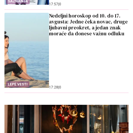
SAZNANJA
17:57
|
0
Nedeljni horoskop od 10. do 17.
avgusta: Jedne čeka novac, druge
ljubavni preokret, a jedan znak
moraće da donese važnu odluku
LEPE VESTI
17:28
|
0