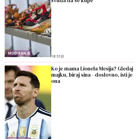
svuda da se kupe
MODIRANJE
18:31
|
0
Ko je mama Lionela Mesija? Gledaj
majku, biraj sina - doslovno, isti je
ona