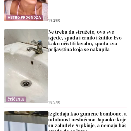
ASTRO PROGNOZA
19:29
|
0
Ne treba da stružete, ovo sve
izjede, spada i crnilo i žutilo: Evo
kako očistiti lavabo, spada sva
prljavština koja se nakupila
ČIŠĆENJE
18:57
|
0
Izgledaju kao gumene bombone, a
udobnost neslućena: Japanke koje
su zaludele Srpkinje, a nemaju baš