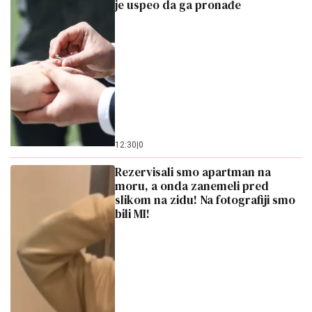
je uspeo da ga pronađe
12:30
|
0
Rezervisali smo apartman na
moru, a onda zanemeli pred
slikom na zidu! Na fotografiji smo
bili MI!