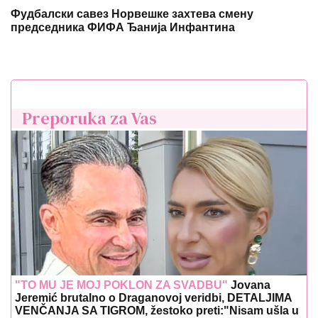
Фудбалски савез Норвешке захтева смену
председника ФИФА Ђанија Инфантина
Preporuka za Vas
"TO MU JE MOJ POKLON ZA SVADBU"
Jovana
Jeremić brutalno o Draganovoj veridbi, DETALJIMA
VENČANJA SA TIGROM, žestoko preti:"Nisam ušla u