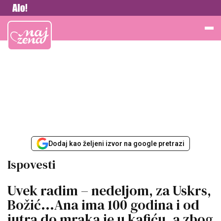
Vesti
Najžena
Dodaj kao željeni izvor na google pretrazi
Ispovesti
Uvek radim – nedeljom, za Uskrs,
Božić...Ana ima 100 godina i od
jutra do mraka je u kafiću, a zbog