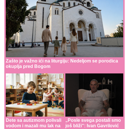
Zašto je važno ići na liturgiju: Nedeljom se porodica
okuplja pred Bogom
Dete sa autizmom polivali
„Posle svega postali smo
vodom i mazali mu lak na
još bliži“: Ivan Gavrilović