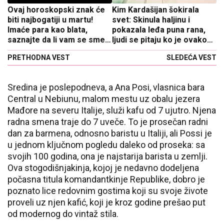
Ovaj horoskopski znak će
Kim Kardašijan šokirala
biti najbogatiji u martu!
svet: Skinula haljinu i
Imaće para kao blata,
pokazala leđa puna rana,
saznajte da li vam se smeši
ljudi se pitaju ko je ovako
velika sreća
mučio!
PRETHODNA VEST
SLEDEĆA VEST
Sredina je poslepodneva, a Ana Posi, vlasnica bara
Central u Nebiunu, malom mestu uz obalu jezera
Mađore na severu Italije, služi kafu od 7 ujutro. Njena
radna smena traje do 7 uveče. To je prosečan radni
dan za barmena, odnosno baristu u Italiji, ali Possi je
u jednom ključnom pogledu daleko od proseka: sa
svojih 100 godina, ona je najstarija barista u zemlji.
Ova stogodišnjakinja, kojoj je nedavno dodeljena
počasna titula komandantkinje Republike, dobro je
poznato lice redovnim gostima koji su svoje živote
proveli uz njen kafić, koji je kroz godine prešao put
od modernog do vintaž stila.