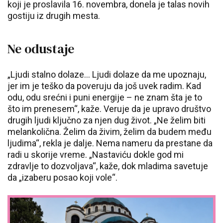
koji je proslavila 16. novembra, donela je talas novih
gostiju iz drugih mesta.
Ne odustaje
„Ljudi stalno dolaze... Ljudi dolaze da me upoznaju,
jer im je teško da poveruju da još uvek radim. Kad
odu, odu srećni i puni energije – ne znam šta je to
što im prenesem“, kaže. Veruje da je upravo društvo
drugih ljudi ključno za njen dug život. „Ne želim biti
melankolična. Želim da živim, želim da budem među
ljudima“, rekla je dalje. Nema nameru da prestane da
radi u skorije vreme. „Nastaviću dokle god mi
zdravlje to dozvoljava“, kaže, dok mladima savetuje
da „izaberu posao koji vole“.