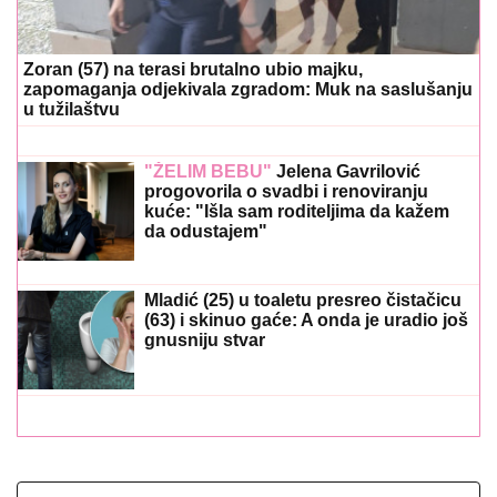
Zoran (57) na terasi brutalno ubio majku,
zapomaganja odjekivala zgradom: Muk na saslušanju
u tužilaštvu
"ŽELIM BEBU"
Jelena Gavrilović
progovorila o svadbi i renoviranju
kuće: "Išla sam roditeljima da kažem
da odustajem"
Mladić (25) u toaletu presreo čistačicu
(63) i skinuo gaće: A onda je uradio još
gnusniju stvar