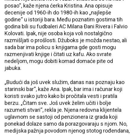
posao“, kaže njena ćerka Kristina. Ana opisuje
decenije od 1960-ih do 1980-ih kao „najlepše
godine“ u istoriji bara. Među poznatim gostima tih
godina bili su fudbaleri AC Milana Đani Rivera i Falvio
Kolovati. Ipak, nije osoba koja voli nostalgično
razmišljati o prošlosti. Džuboks je možda nestao, ali
sada bar ima policu s knjigama gde gosti mogu
razmenjivati knjige i čitati uz kafu. Ako svrate
nedeljom, mogu dobiti komad domaće pite od
jabuka.
„Budući da još uvek služim, danas nas poznaju kao
starinski bar“, kaže Ana. Ipak, bar ima i računar koji
koristi svako jutro kako bi pročitala vesti i pratila
berzu. „Čitam sve. Još uvek želim učiti i bolje
razumeti stvari“, rekla je. Njena redovna klijentela
uglavnom se sastoji od penzionera iz grada koji
ponekad dolaze samo da porazgovaraju s njom. No,
medijska pažnja povodom njenog stotog rođendana,