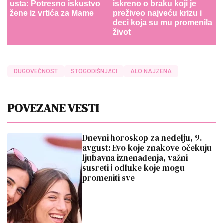
usta: Potresno iskustvo
iskreno o braku koji je
žene iz vrtića za Mame
preživeo najveću krizu i
deci koja su mu promenila
život
DUGOVEČNOST
STOGODIŠNJACI
ALO NAJZENA
POVEZANE VESTI
Dnevni horoskop za nedelju, 9.
avgust: Evo koje znakove očekuju
ljubavna iznenađenja, važni
susreti i odluke koje mogu
promeniti sve