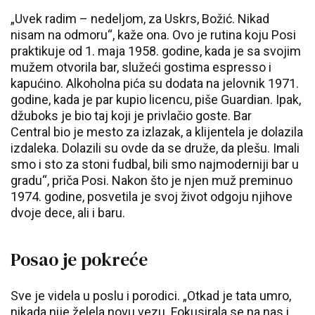
„Uvek radim – nedeljom, za Uskrs, Božić. Nikad
nisam na odmoru“, kaže ona. Ovo je rutina koju Posi
praktikuje od 1. maja 1958. godine, kada je sa svojim
mužem otvorila bar, služeći gostima espresso i
kapućino. Alkoholna pića su dodata na jelovnik 1971.
godine, kada je par kupio licencu, piše Guardian. Ipak,
džuboks je bio taj koji je privlačio goste. Bar
Central bio je mesto za izlazak, a klijentela je dolazila
izdaleka. Dolazili su ovde da se druže, da plešu. Imali
smo i sto za stoni fudbal, bili smo najmoderniji bar u
gradu“, priča Posi. Nakon što je njen muž preminuo
1974. godine, posvetila je svoj život odgoju njihove
dvoje dece, ali i baru.
Posao je pokreće
Sve je videla u poslu i porodici. „Otkad je tata umro,
nikada nije želela novu vezu. Fokusirala se na nas i