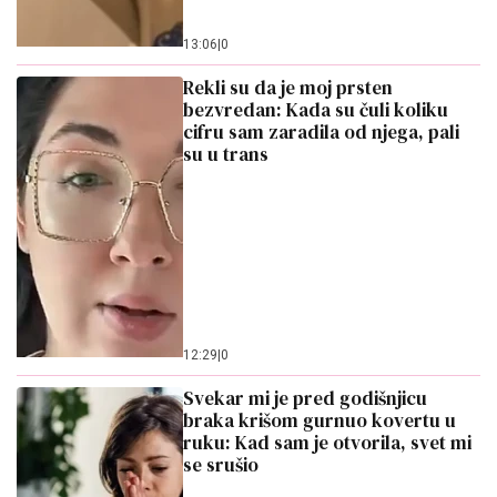
13:06
|
0
Rekli su da je moj prsten
bezvredan: Kada su čuli koliku
cifru sam zaradila od njega, pali
su u trans
12:29
|
0
Svekar mi je pred godišnjicu
braka krišom gurnuo kovertu u
ruku: Kad sam je otvorila, svet mi
se srušio