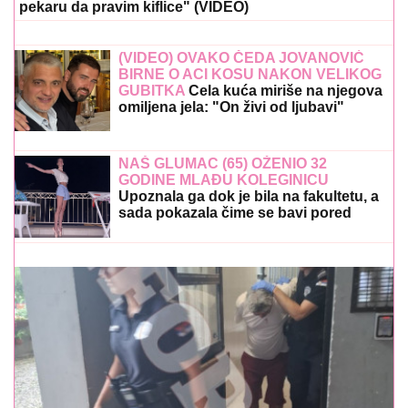
pekaru da pravim kiflice" (VIDEO)
(VIDEO) OVAKO ČEDA JOVANOVIĆ
BIRNE O ACI KOSU NAKON VELIKOG
GUBITKA
Cela kuća miriše na njegova
omiljena jela: "On živi od ljubavi"
NAŠ GLUMAC (65) OŽENIO 32
GODINE MLAĐU KOLEGINICU
Upoznala ga dok je bila na fakultetu, a
sada pokazala čime se bavi pored
glume