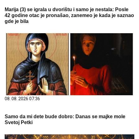
Marija (3) se igrala u dvorištu i samo je nestala: Posle
42 godine otac je pronašao, zanemeo je kada je saznao
gde je bila
08. 08. 2026 07:36
Samo da mi dete bude dobro: Danas se majke mole
Svetoj Petki