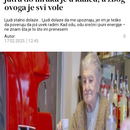
ovoga je svi vole
Ljudi stalno dolaze... Ljudi dolaze da me upoznaju, jer im je teško
da poveruju da još uvek radim. Kad odu, odu srećni i puni energije –
ne znam šta je to što im prenesem
Autor:
0
17.02.2025.
12:45