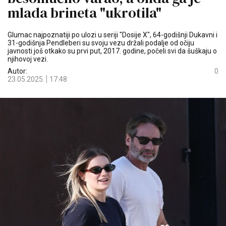
mlada brineta "ukrotila"
Glumac najpoznatiji po ulozi u seriji "Dosije X", 64-godišnji Dukavni i
31-godišnja Pendleberi su svoju vezu držali podalje od očiju
javnosti još otkako su prvi put, 2017. godine, počeli svi da šuškaju o
njihovoj vezi.
Autor:
0
23.05.2025.
17:48