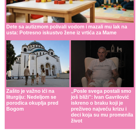
Dete sa autizmom polivali vodom i mazali mu lak na
usta: Potresno iskustvo žene iz vrtića za Mame
Zašto je važno ići na
„Posle svega postali smo
liturgiju: Nedeljom se
još bliži“: Ivan Gavrilović
porodica okuplja pred
iskreno o braku koji je
Bogom
preživeo najveću krizu i
deci koja su mu promenila
život