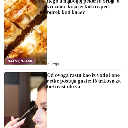
nego u najboljoj pekari u Srbiji, a
svi znate koja je: Kako ispeći
burek kod kuće?
NJAMI, NJAMI
21:29
|
0
Od ovoga rastu kao iz vode i one
retke postaju guste: 16 trikova za
brži rast obrva