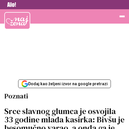
Vesti
Najžena
Dodaj kao željeni izvor na google pretrazi
Poznati
Srce slavnog glumca je osvojila
33 godine mlađa kasirka: Bivšu je
besomučno varao, a onda ga je