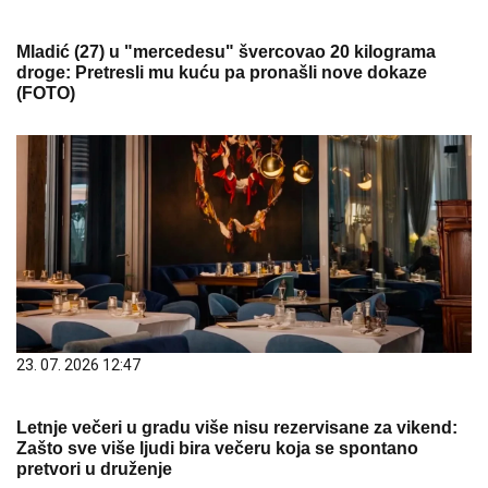
Mladić (27) u "mercedesu" švercovao 20 kilograma
droge: Pretresli mu kuću pa pronašli nove dokaze
(FOTO)
23. 07. 2026 12:47
Letnje večeri u gradu više nisu rezervisane za vikend:
Zašto sve više ljudi bira večeru koja se spontano
pretvori u druženje