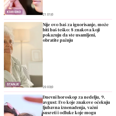
KORISNO
21:01
|
0
Nije ovo baš za ignorisanje, može
biti baš teško: 8 znakova koji
pokazuju da ste usamljeni,
obratite pažnju
STANJE
20:03
|
0
Dnevni horoskop za nedelju, 9.
avgust: Evo koje znakove očekuju
ljubavna iznenađenja, važni
susreti i odluke koje mogu