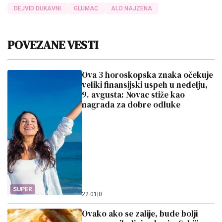
DEJVID DUKAVNI
GLUMAC
ALO NAJZENA
POVEZANE VESTI
Ova 3 horoskopska znaka očekuje
veliki finansijski uspeh u nedelju,
9. avgusta: Novac stiže kao
nagrada za dobre odluke
SUPER
22:01
|
0
Ovako ako se zalije, bude bolji