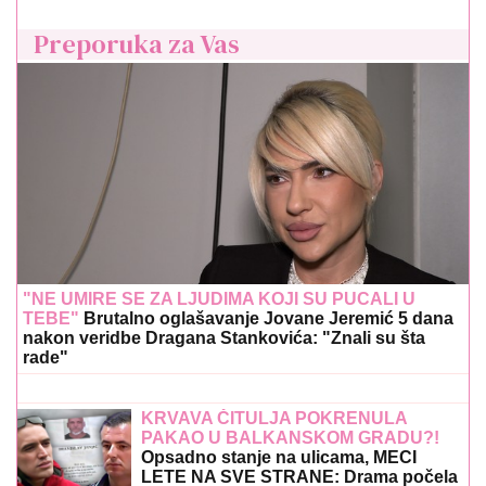
Preporuka za Vas
"NE UMIRE SE ZA LJUDIMA KOJI SU PUCALI U
TEBE"
Brutalno oglašavanje Jovane Jeremić 5 dana
nakon veridbe Dragana Stankovića: "Znali su šta
rade"
KRVAVA ČITULJA POKRENULA
PAKAO U BALKANSKOM GRADU?!
Opsadno stanje na ulicama, MECI
LETE NA SVE STRANE: Drama počela