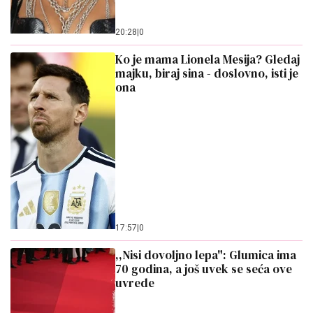
20:28
|
0
Ko je mama Lionela Mesija? Gledaj
majku, biraj sina - doslovno, isti je
ona
17:57
|
0
,,Nisi dovoljno lepa": Glumica ima
70 godina, a još uvek se seća ove
uvrede