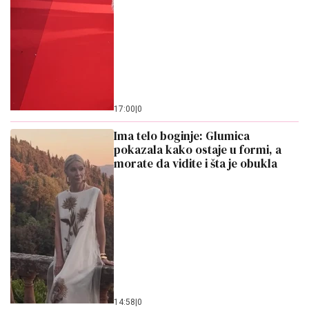
17:00
|
0
Ima telo boginje: Glumica
pokazala kako ostaje u formi, a
morate da vidite i šta je obukla
14:58
|
0