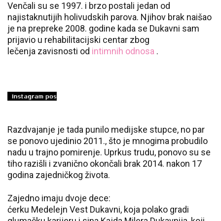
Venčali su se 1997. i brzo postali jedan od
najistaknutijih holivudskih parova. Njihov brak naišao
je na prepreke 2008. godine kada se Dukavni sam
prijavio u rehabilitacijski centar zbog
lečenja zavisnosti od
intimnih odnosa
.
Razdvajanje je tada punilo medijske stupce, no par
se ponovo ujedinio 2011., što je mnogima probudilo
nadu u trajno pomirenje. Uprkus trudu, ponovo su se
tiho razišli i zvanično okončali brak 2014. nakon 17
godina zajedničkog života.
Zajedno imaju dvoje dece:
ćerku Medelejn Vest Dukavni, koja polako gradi
glumačku karijeru i sina Kajda Milera Dukavnija, koji