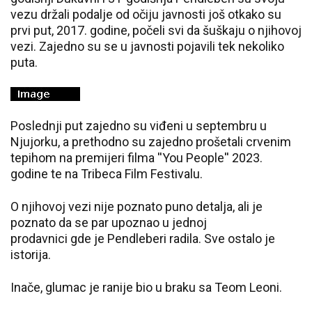
vezu držali podalje od očiju javnosti još otkako su
prvi put, 2017. godine, počeli svi da šuškaju o njihovoj
vezi. Zajedno su se u javnosti pojavili tek nekoliko
puta.
Poslednji put zajedno su viđeni u septembru u
Njujorku, a prethodno su zajedno prošetali crvenim
tepihom na premijeri filma ''You People'' 2023.
godine te na Tribeca Film Festivalu.
O njihovoj vezi nije poznato puno detalja, ali je
poznato da se par upoznao u jednoj
prodavnici gde je Pendleberi radila. Sve ostalo je
istorija.
Inače, glumac je ranije bio u braku sa Teom Leoni.