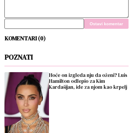
Ostavi komentar
KOMENTARI (0)
POZNATI
Hoće on izgleda nju da oženi? Luis
Hamilton odlepio za Kim
Kardašijan, ide za njom kao krpelj