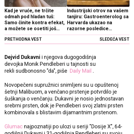
Kad je vruće, ne trčite
Industrijski otrov na vašem
odmah pod hladan tuš:
tanjiru: Gastroenterolog sa
Samo činite kontra efekat,
Harvarda ukazao na
a možete se osetiti još
razorne posledice
gore
konzumiranja mesa koje
PRETHODNA VEST
SLEDEĆA VEST
svi vole!
Dejvid Dukavni
i njegova dugogodišnja
devojka Monik Pendleberi u tajnosti su
rekli sudbonosno "da", piše
Daily Mail
.
Novopečeni supružnici snimljeni su u opuštenoj
šetnji Malibuom, a venčano prstenje potvrdilo je
šuškanja o venčanju. Dukavni je nosio jednostavan
srebrni prsten, dok je Pendleberi svoj zlatni prsten
kombinovala s blistavim dijamantnim prstenom.
Glumac
najpoznatiji po ulozi u seriji "Dosije X", 64-
godišnji Dukavni i 31-godišnja Pendleberi su svoju