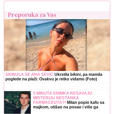
Preporuka za Vas
SKINULA SE ANA SEVIĆ
Ukrstila bikini, pa mamila
poglede na plaži: Ovakvu je retko viđamo (Foto)
5 MINUTA SNIMKA REŠAVAJU
MISTERIJU NESTANKA
FARMACEUTA?!
Milan popio kafu sa
majkom, otišao na posao i više ga
NIKO NIJE VIDEO: Supruzi je poslao