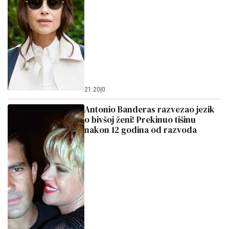
21:20
|
0
Antonio Banderas razvezao jezik
o bivšoj ženi! Prekinuo tišinu
nakon 12 godina od razvoda