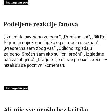
Podeljene reakcije fanova
„Izgledate savršeno zajedno“, „Predivan par“, „Bili Rej
Sajrus je najiskreniji tip kojeg si mogla upoznati“,
„Presrećna sam zbog vas“, „Odlično izgledaju
zajedno. Srećan sam ako su i oni srećni“, „Izgledate
baš zaljubljeno“, „Drago mi je da ste pronašli sreću“ –
nizali su se pozitivni komentari.
Ali nije sve prošlo bez kritika