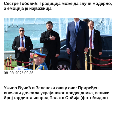
Сестре Гобовић: Традиција може да звучи модерно,
а емоција је најважнија
08. 08. 2026 09:36
Уживо Вучић и Зеленски очи у очи: Приређен
свечани дочек за украјинског председника, велики
број гардиста испред Палате Србија (фото/видео)