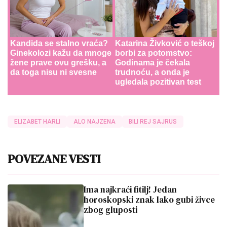
Kandida se stalno vraća?
Katarina Živković o teškoj
Ginekolozi kažu da mnoge
borbi za potomstvo:
žene prave ovu grešku, a
Godinama je čekala
da toga nisu ni svesne
trudnoću, a onda je
ugledala pozitivan test
ELIZABET HARLI
ALO NAJZENA
BILI REJ SAJRUS
POVEZANE VESTI
Ima najkraći fitilj! Jedan
horoskopski znak lako gubi živce
zbog gluposti