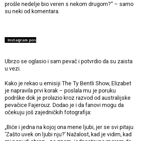
prošle nedelje bio veren s nekom drugom?“ – samo
su neki od komentara.
Ubrzo se oglasio i sam pevač i potvrdio da su zaista
u vezi.
Kako je rekao u emisiji The Ty Bentli Show, Elizabet
je napravila prvi korak – poslala mu je poruku
podrške dok je prolazio kroz razvod od australijske
pevačice Fajerouz. Dodao je i da fanovi mogu da
očekuju još zajedničkih fotografija:
„Biće i jedna na kojoj ona mene ljubi, jer se svi pitaju
‘Zašto uvek on ljubi nju?’ Nažalost, kad je vidim, kad