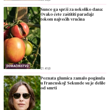
Sunce ga sprži za nekoliko dana:
Ovako ćete zaštititi paradajz
tokom najvećih vrućina
DOMAĆINSTVO
21:41
|
0
Poznata glumica zamalo poginula
u Francuskoj! Sekunde su je delile
od smrti