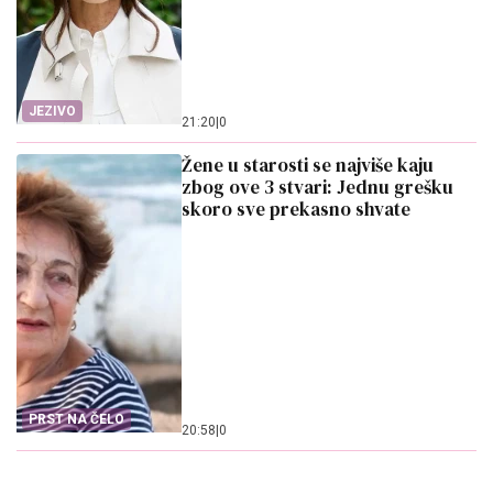
JEZIVO
21:20
|
0
Žene u starosti se najviše kaju
zbog ove 3 stvari: Jednu grešku
skoro sve prekasno shvate
PRST NA ČELO
20:58
|
0