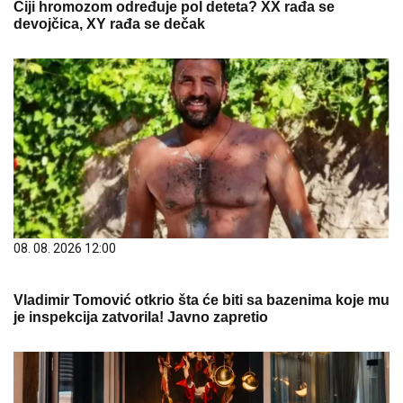
Čiji hromozom određuje pol deteta? XX rađa se
devojčica, XY rađa se dečak
08. 08. 2026 12:00
Vladimir Tomović otkrio šta će biti sa bazenima koje mu
je inspekcija zatvorila! Javno zapretio