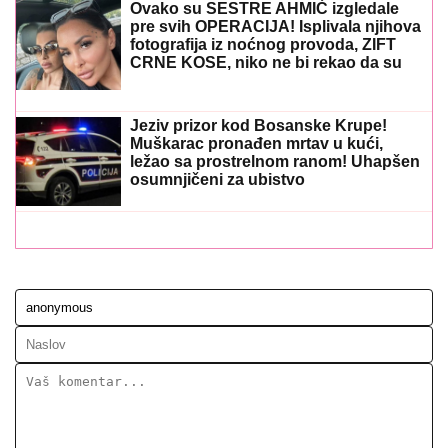
Ovako su SESTRE AHMIĆ izgledale
pre svih OPERACIJA! Isplivala njihova
fotografija iz noćnog provoda, ZIFT
CRNE KOSE, niko ne bi rekao da su
OVO ONE! (FOTO)
Jeziv prizor kod Bosanske Krupe!
Muškarac pronađen mrtav u kući,
ležao sa prostrelnom ranom! Uhapšen
osumnjičeni za ubistvo