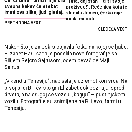
Ćerka Ume Turman nije bila
"Tata, daj stan – ti si svoje
svesna kakav će efekat
proživeo!": Rečenica koja je
imati ova slika, ljudi gledaju
slomila Jovicu, ćerka nije
i ne veruju
imala milosti
PRETHODNA VEST
SLEDEĆA VEST
Nakon što je za Uskrs objavila fotku na kojoj se ljube,
Elizabet Harli sada je podelila nove fotografije sa
Bilijem Rejom Sajrusom, ocem pevačice Majli
Sajrus.
„Vikend u Tenesiju“, napisala je uz emotikon srca. Na
prvoj slici Bili čvrsto grli Elizabet dok poziraju ispred
drveta, a na drugoj se voze u „bagiju“ – pustinjskom
vozilu. Fotografije su snimljene na Bilijevoj farmi u
Tenesiju.