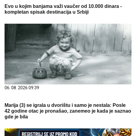
Evo u kojim banjama važi vaučer od 10.000 dinara -
kompletan spisak destinacija u Srbiji
06. 08. 2026 09:39
Marija (3) se igrala u dvorištu i samo je nestala: Posle
42 godine otac je pronašao, zanemeo je kada je saznao
gde je bila