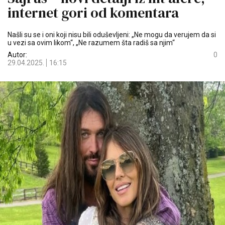
internet gori od komentara
Našli su se i oni koji nisu bili oduševljeni: „Ne mogu da verujem da si
u vezi sa ovim likom“, „Ne razumem šta radiš sa njim“
Autor:
0
29.04.2025.
16:15