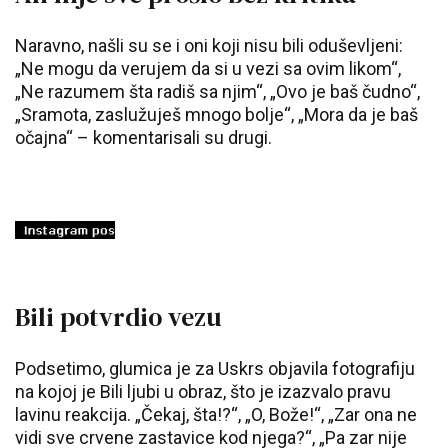
Naravno, našli su se i oni koji nisu bili oduševljeni:
„Ne mogu da verujem da si u vezi sa ovim likom“,
„Ne razumem šta radiš sa njim“, „Ovo je baš čudno“,
„Sramota, zaslužuješ mnogo bolje“, „Mora da je baš
očajna“ – komentarisali su drugi.
Bili potvrdio vezu
Podsetimo, glumica je za Uskrs objavila fotografiju
na kojoj je Bili ljubi u obraz, što je izazvalo pravu
lavinu reakcija. „Čekaj, šta!?“, „O, Bože!“, „Zar ona ne
vidi sve crvene zastavice kod njega?“, „Pa zar nije