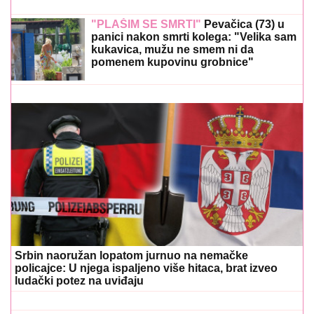
OVU poruku (FOTO)
"PLAŠIM SE SMRTI"
Pevačica (73) u
panici nakon smrti kolega: "Velika sam
kukavica, mužu ne smem ni da
pomenem kupovinu grobnice"
Srbin naoružan lopatom jurnuo na nemačke
policajce: U njega ispaljeno više hitaca, brat izveo
ludački potez na uviđaju