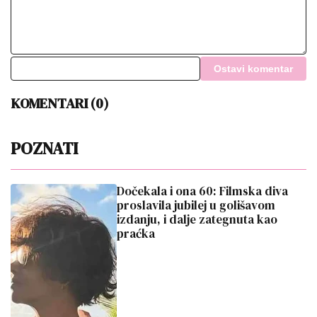
Ostavi komentar
KOMENTARI (0)
POZNATI
Dočekala i ona 60: Filmska diva
proslavila jubilej u golišavom
izdanju, i dalje zategnuta kao
praćka