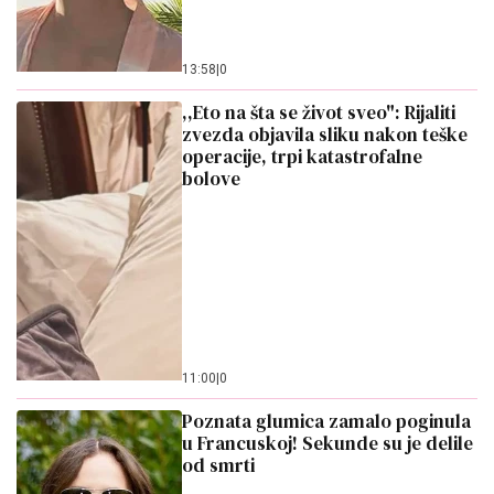
13:58
|
0
,,Eto na šta se život sveo": Rijaliti
zvezda objavila sliku nakon teške
operacije, trpi katastrofalne
bolove
11:00
|
0
Poznata glumica zamalo poginula
u Francuskoj! Sekunde su je delile
od smrti