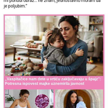
mi ponudi obraz… ne znam, jednostavno moram da
je poljubim.“
„Vaspitačice nam dete u vrtiću zaključavaju u špajz“:
Potresna ispovest majke uznemirila javnost