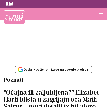
Vesti
Najžena
Dodaj kao željeni izvor na google pretrazi
Poznati
"Očajna ili zaljubljena?" Elizabet
Harli blista u zagrljaju oca Majli
Sajrus – novi detalji iz hit afere,