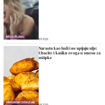
BRZO PLANU
09:02
|
0
Narastu kao ludi i ne upijaju ulje:
Ubacite 1 kašiku ovoga u smesu za
uštipke
VRHUNSKI DORUČAK
08:32
|
0