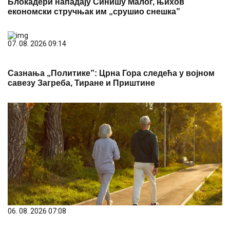
Блокадери нападају Синишу Малог, њихов
економски стручњак им „срушио снешка”
07. 08. 2026 09:14
Сазнања „Политике”: Црна Гора следећа у војном
савезу Загреба, Тиране и Приштине
06. 08. 2026 07:08